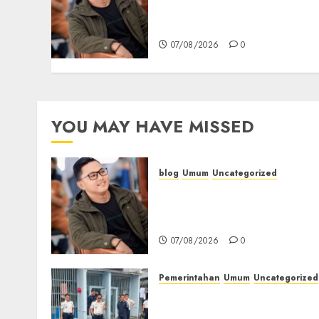
Bersua Setia, Retak Kaca d
Bibir Jendela
07/08/2026
0
YOU MAY HAVE MISSED
blog
Umum
Uncategorized
Tampu Bolon: Semula
Bersua Setia, Retak Kaca d
Bibir Jendela
07/08/2026
0
Pemerintahan
Umum
Uncategorized
‎Lapas Empat Lawang
Berikan Pengarahan WBP,