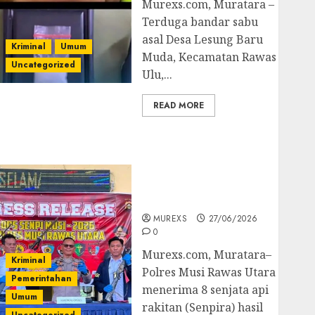
Murexs.com, Muratara –
Terduga bandar sabu
asal Desa Lesung Baru
Kriminal
Umum
Muda, Kecamatan Rawas
Uncategorized
Ulu,...
READ MORE
Operasi Senpi musi
2026,Polres Muratara
Berhasil Ungkap
Kejahatan Senjata Api
Ilegal
MUREXS
27/06/2026
0
Murexs.com, Muratara–
Kriminal
Polres Musi Rawas Utara
Pemerintahan
menerima 8 senjata api
Umum
rakitan (Senpira) hasil