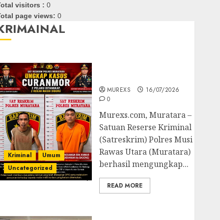
otal visitors :
0
otal page views:
0
KRIMAINAL
Kasatreskrim Polres
Muratara ungkap Dua
Pelaku Curanmor
MUREXS
16/07/2026
0
Murexs.com, Muratara –
Satuan Reserse Kriminal
(Satreskrim) Polres Musi
Rawas Utara (Muratara)
Kriminal
Umum
berhasil mengungkap...
Uncategorized
READ MORE
Polres OKUT Gagalkan
Pengiriman 368 Ton