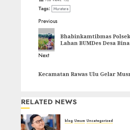
Post Views:
132
Tags:
Muratara
Post
Previous
navigation
Previous
Bhabinkamtibmas Polsek
post:
Lahan BUMDes Desa Bina
Next
Next
Kecamatan Rawas Ulu Gelar Mus
post:
RELATED NEWS
blog
Umum
Uncategorized
Tampu Bolon: Semula