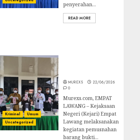
Uncategorized
penyerahan...
READ MORE
‎Kejari Empat Lawang
Musnahkan Barang
Bukti 45 Perkara
Berkekuatan Hukum
Tetap, Tegaskan
Komitmen Penegakan
Hukum‎
MUREXS
22/06/2026
0
‎Murexs.com, EMPAT
LAWANG – Kejaksaan
Negeri (Kejari) Empat
Kriminal
Umum
Lawang melaksanakan
Uncategorized
kegiatan pemusnahan
barang bukti...