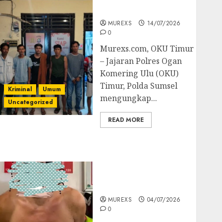
Batubara Ilegal
MUREXS
14/07/2026
0
Murexs.com, OKU Timur
– Jajaran Polres Ogan
Komering Ulu (OKU)
Timur, Polda Sumsel
Kriminal
Umum
mengungkap...
Uncategorized
READ MORE
Bandar Sabu Asal
Rawas Ulu Musi Rawas
Utara Di Sergap Set
Res Narkoba Polres
Muratara
MUREXS
04/07/2026
0