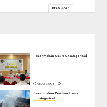
READ MORE
Pemerintahan
Umum
Uncategorized
‎Lapas Empat Lawang
Matangkan Persiapan
Peringatan HUT ke-81
Kemerdekaan RI‎
06/08/2026
0
Pemerintahan
Peristiwa
Umum
Uncategorized
Direktur Dan Pemilik Truk