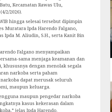
 Batu, Kecamatan Rawas Ulu,
4/2/2026).
WIB hingga selesai tersebut dipimpin
es Muratara Ipda Harendo Falgano,
 Ipda M. Aliudin, S.H., serta Kanit Bin
 Harendo Falgano menyampaikan
 bersama-sama menjaga keamanan dan
), khususnya dengan menolak segala
aran narkoba serta paham
 narkoba dapat merusak seluruh
nomi, maupun keluarga.
 pengguna maupun pengedar narkoba
ingkatnya kasus kekerasan dalam
oba,” jelas Ipda Harendo.