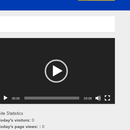
emutar
ideo
00:00
03:08
ite Statistics
oday's visitors:
0
oday's page views: :
0