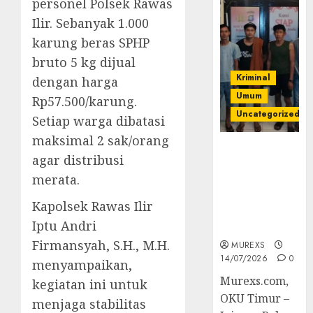
personel Polsek Rawas
Ilir. Sebanyak 1.000
karung beras SPHP
bruto 5 kg dijual
Kriminal
dengan harga
Umum
Rp57.500/karung.
Uncategorized
Setiap warga dibatasi
maksimal 2 sak/orang
Polres OKUT
agar distribusi
Gagalkan
merata.
Pengiriman
368 Ton
Kapolsek Rawas Ilir
Batubara
Iptu Andri
Ilegal
Firmansyah, S.H., M.H.
MUREXS
14/07/2026
0
menyampaikan,
Murexs.com,
kegiatan ini untuk
OKU Timur –
menjaga stabilitas