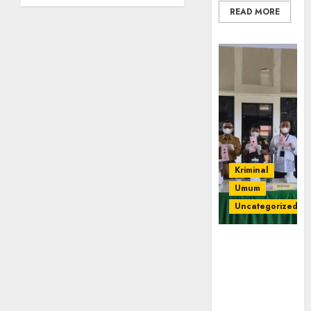
Setia,
READ MORE
Retak
Kaca di
Bibir
Jendela
07/08/2026
0
Kriminal
Umum
Uncategorized
‎Kejari Empat
Lawang
Musnahkan
Barang Bukti
45 Perkara