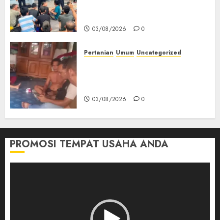
Keamanan, Kebersihan dan
Kesehatan‎
03/08/2026
0
Pertanian
Umum
Uncategorized
Lagi Menyadap Karet Dua
Petani Asal Desa Lesung Batu
Muda Diserang Beruang Liar
03/08/2026
0
PROMOSI TEMPAT USAHA ANDA
Pemutar
Video