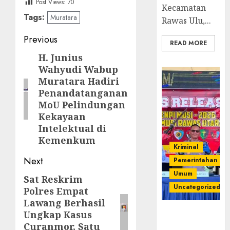
Post Views:
70
Kecamatan
Tags:
Muratara
Rawas Ulu,...
Post
Previous
READ MORE
navigation
H. Junius
Previous
Wahyudi Wabup
post:
Muratara Hadiri
Penandatanganan
MoU Pelindungan
Kekayaan
Intelektual di
Kemenkum
Kriminal
Next
Pemerintahan
Umum
Sat Reskrim
Next
Uncategorized
Polres Empat
post:
Lawang Berhasil
Operasi
Ungkap Kasus
Senpi musi
Curanmor, Satu