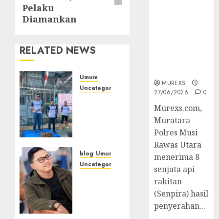
2026,Polres
Pelaku
Muratara
Diamankan
Berhasil
Ungkap
RELATED NEWS
Kejahatan
Senjata Api
Ilegal
Umum
MUREXS
Uncategorized
27/06/2026
0
‎Sambut
Murexs.com,
HUT RI
Muratara–
ke-81,
Lapas
Polres Musi
Empat
Rawas Utara
Lawang
blog
Umum
menerima 8
Gelar
Uncategorized
senjata api
Pekan
Tampu
rakitan
Olahraga
Bolon:
(Senpira) hasil
Semula
penyerahan...
Bersua
09/08/2026
0