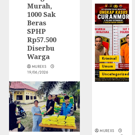
Murah,
1000 Sak
Beras
SPHP
Rp57.500
Diserbu
Warga
Kriminal
Umum
MUREXS
19/06/2026
Uncategorized
Kasatreskrim
Polres
Muratara
ungkap Dua
Pelaku
Curanmor
MUREXS