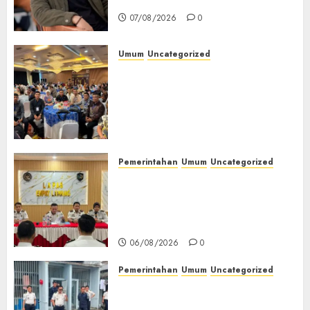
Jendela
07/08/2026
0
Umum
Uncategorized
Tingkatkan Profesionalisme,
Wakapolres Polres Muratara
Ikuti Training of Trainer
(TOT) AI Aman dan
Bertanggung Jawab
07/08/2026
0
Pemerintahan
Umum
Uncategorized
‎Lapas Empat Lawang
Matangkan Persiapan
Peringatan HUT ke-81
Kemerdekaan RI‎
06/08/2026
0
Pemerintahan
Umum
Uncategorized
‎Lapas Empat Lawang Berikan
Pengarahan WBP, Tekankan