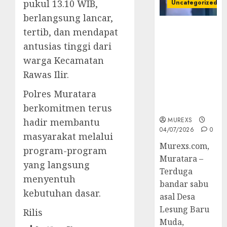
pukul 13.10 WIB,
Uncategorized
berlangsung lancar,
Bandar Sabu
tertib, dan mendapat
Asal Rawas
antusias tinggi dari
Ulu Musi
warga Kecamatan
Rawas Utara
Di Sergap Set
Rawas Ilir.
Res Narkoba
Polres Muratara
Polres
Muratara
berkomitmen terus
MUREXS
hadir membantu
04/07/2026
0
masyarakat melalui
Murexs.com,
program-program
Muratara –
yang langsung
Terduga
menyentuh
bandar sabu
kebutuhan dasar.
asal Desa
Lesung Baru
Rilis
Muda,