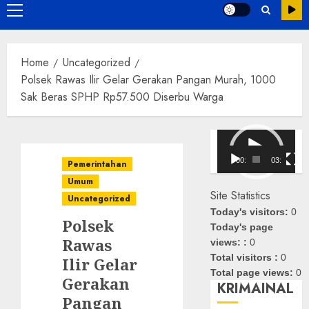
Primary
Menu
Home
Uncategorized
Polsek Rawas Ilir Gelar Gerakan Pangan Murah, 1000
Sak Beras SPHP Rp57.500 Diserbu Warga
Pemutar
Video
00:00
03:08
Pemerintahan
Umum
Site Statistics
Uncategorized
Today's visitors:
0
Polsek
Today's page
Rawas
views: :
0
Total visitors :
0
Ilir Gelar
Total page views:
0
Gerakan
KRIMAINAL
Pangan