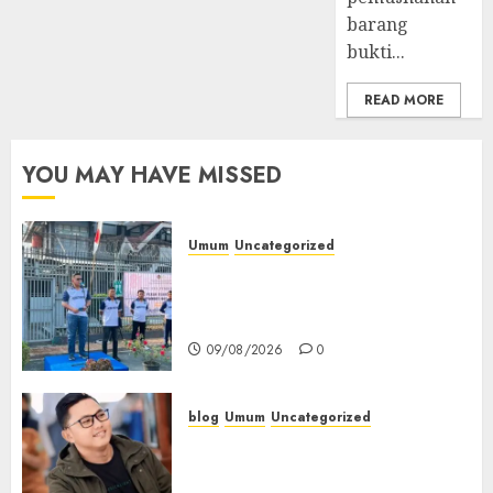
barang
bukti...
READ MORE
YOU MAY HAVE MISSED
Umum
Uncategorized
‎Sambut HUT RI ke-81, Lapas
Empat Lawang Gelar Pekan
Olahraga
09/08/2026
0
blog
Umum
Uncategorized
Tampu Bolon: Semula Bersua
Setia, Retak Kaca di Bibir