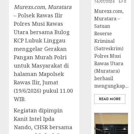
16/07/2026
0
Murexs.com, Muratara
Murexs.com,
– Polsek Rawas Ilir
Muratara –
Polres Musi Rawas
Satuan
Utara bersama Bulog
Reserse
KCP Lubuk Linggau
Kriminal
menggelar Gerakan
(Satreskrim)
Polres Musi
Pangan Murah Polri
Rawas Utara
untuk Masyarakat di
(Muratara)
halaman Mapolsek
berhasil
Rawas Ilir, Jumat
mengungkap...
(19/6/2026) pukul 11.00
WIB.
READ MORE
Kegiatan dipimpin
Kanit Intel Ipda
Nando, CHSR bersama