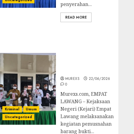
Uncategorized
penyerahan...
READ MORE
‎Kejari Empat Lawang
Musnahkan Barang
Bukti 45 Perkara
Berkekuatan Hukum
Tetap, Tegaskan
Komitmen Penegakan
Hukum‎
MUREXS
22/06/2026
0
‎Murexs.com, EMPAT
LAWANG – Kejaksaan
Negeri (Kejari) Empat
Kriminal
Umum
Lawang melaksanakan
Uncategorized
kegiatan pemusnahan
barang bukti...