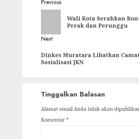
Post
Previous
navigation
Previous
Wali Kota Serahkan Bonu
post:
Perak dan Perunggu
Next
Next
Dinkes Muratara Libatkan Cama
post:
Sosialisasi JKN
Tinggalkan Balasan
Alamat email Anda tidak akan dipublikas
Komentar
*