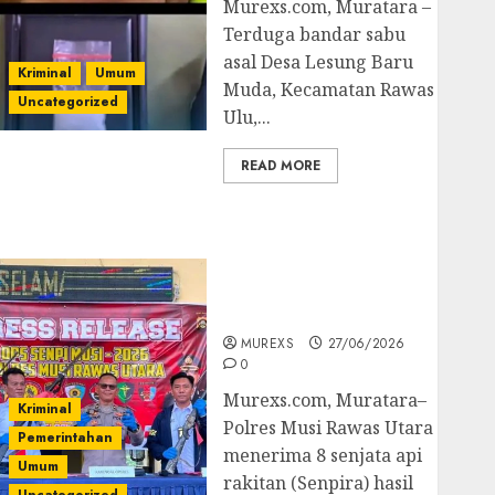
Murexs.com, Muratara –
Terduga bandar sabu
asal Desa Lesung Baru
Kriminal
Umum
Muda, Kecamatan Rawas
Uncategorized
Ulu,...
READ MORE
Operasi Senpi musi
2026,Polres Muratara
Berhasil Ungkap
Kejahatan Senjata Api
Ilegal
MUREXS
27/06/2026
0
Murexs.com, Muratara–
Kriminal
Polres Musi Rawas Utara
Pemerintahan
menerima 8 senjata api
Umum
rakitan (Senpira) hasil