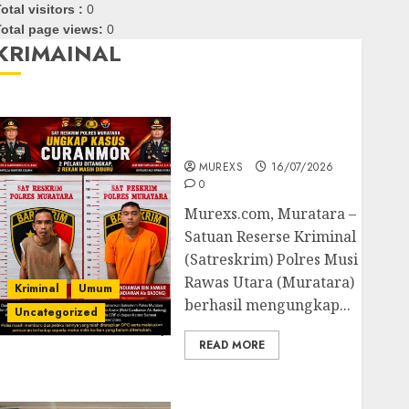
otal visitors :
0
otal page views:
0
KRIMAINAL
Kasatreskrim Polres
Muratara ungkap Dua
Pelaku Curanmor
MUREXS
16/07/2026
0
Murexs.com, Muratara –
Satuan Reserse Kriminal
(Satreskrim) Polres Musi
Rawas Utara (Muratara)
Kriminal
Umum
berhasil mengungkap...
Uncategorized
READ MORE
Polres OKUT Gagalkan
Pengiriman 368 Ton