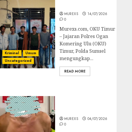
Batubara Ilegal
MUREXS
14/07/2026
0
Murexs.com, OKU Timur
– Jajaran Polres Ogan
Komering Ulu (OKU)
Timur, Polda Sumsel
Kriminal
Umum
mengungkap...
Uncategorized
READ MORE
Bandar Sabu Asal
Rawas Ulu Musi Rawas
Utara Di Sergap Set
Res Narkoba Polres
Muratara
MUREXS
04/07/2026
0