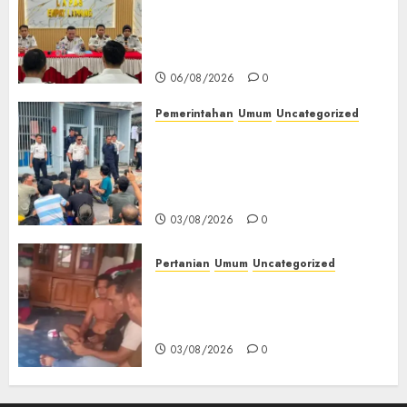
Matangkan Persiapan
Peringatan HUT ke-81
Kemerdekaan RI‎
06/08/2026
0
Pemerintahan
Umum
Uncategorized
‎Lapas Empat Lawang Berikan
Pengarahan WBP, Tekankan
Keamanan, Kebersihan dan
Kesehatan‎
03/08/2026
0
Pertanian
Umum
Uncategorized
Lagi Menyadap Karet Dua
Petani Asal Desa Lesung Batu
Muda Diserang Beruang Liar
03/08/2026
0