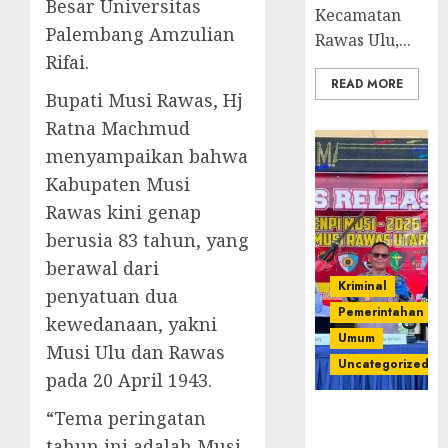
Besar Universitas
Kecamatan
Palembang Amzulian
Rawas Ulu,...
Rifai.
READ MORE
Bupati Musi Rawas, Hj
Ratna Machmud
menyampaikan bahwa
Kabupaten Musi
Rawas kini genap
berusia 83 tahun, yang
berawal dari
Kriminal
penyatuan dua
Pemerintahan
kewedanaan, yakni
Umum
Musi Ulu dan Rawas
Uncategorized
pada 20 April 1943.
Operasi
‎“Tema peringatan
Senpi musi
tahun ini adalah Musi