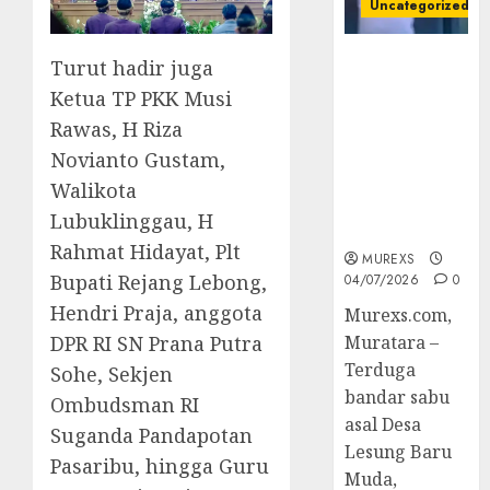
Uncategorized
Bandar Sabu
‎Turut hadir juga
Asal Rawas
Ketua TP PKK Musi
Ulu Musi
Rawas, H Riza
Rawas Utara
Novianto Gustam,
Di Sergap Set
Res Narkoba
Walikota
Polres
Lubuklinggau, H
Muratara
Rahmat Hidayat, Plt
MUREXS
Bupati Rejang Lebong,
04/07/2026
0
Hendri Praja, anggota
Murexs.com,
DPR RI SN Prana Putra
Muratara –
Terduga
Sohe, Sekjen
bandar sabu
Ombudsman RI
asal Desa
Suganda Pandapotan
Lesung Baru
Pasaribu, hingga Guru
Muda,