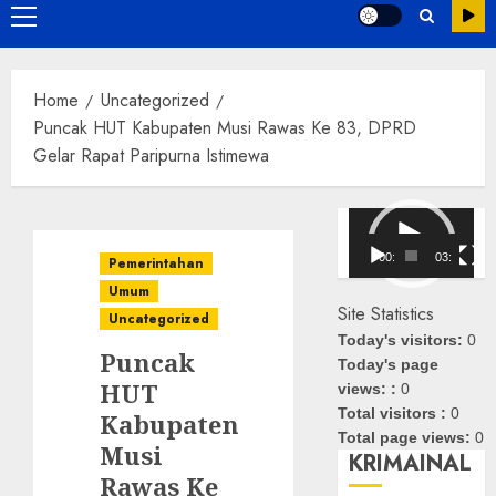
Primary
Menu
Home
Uncategorized
Puncak HUT Kabupaten Musi Rawas Ke 83, DPRD
Gelar Rapat Paripurna Istimewa
Pemutar
Video
00:00
03:08
Pemerintahan
Umum
Site Statistics
Uncategorized
Today's visitors:
0
Puncak
Today's page
HUT
views: :
0
Total visitors :
0
Kabupaten
Total page views:
0
Musi
KRIMAINAL
Rawas Ke