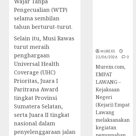
Wajar Tanpa
Berkekuatan
Pengecualian (WTP)
Hukum
Tetap,
selama sembilan
Tegaskan
tahun berturut-turut.
Komitmen
Penegakan
Selain itu, Musi Rawas
Hukum‎
turut meraih
MUREXS
penghargaan
22/06/2026
0
Universal Health
‎Murexs.com,
Coverage (UHC)
EMPAT
Prioritas, Juara I
LAWANG –
Paritrana Award
Kejaksaan
Negeri
tingkat Provinsi
(Kejari) Empat
Sumatera Selatan,
Lawang
serta Juara II tingkat
melaksanakan
nasional dalam
kegiatan
penyelenggaraan jalan
pemusnahan