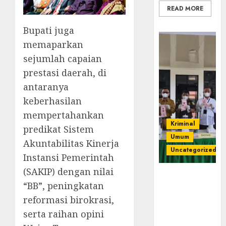
READ MORE
‎Bupati juga
memaparkan
sejumlah capaian
prestasi daerah, di
antaranya
keberhasilan
mempertahankan
Kriminal
predikat Sistem
Umum
Akuntabilitas Kinerja
Uncategorized
Instansi Pemerintah
(SAKIP) dengan nilai
‎Kejari Empat
“BB”, peningkatan
Lawang
Musnahkan
reformasi birokrasi,
Barang Bukti
serta raihan opini
45 Perkara