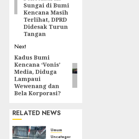
Sungai di Bumi
Kencana Masih
Terlihat, DPRD
Didesak Turun
Tangan
Next
Kadus Bumi
Next
Kencana ‘Vonis’
post:
Media, Diduga
Lampaui
Wewenang dan
Bela Korporasi?
RELATED NEWS
Umum
Uncategorized