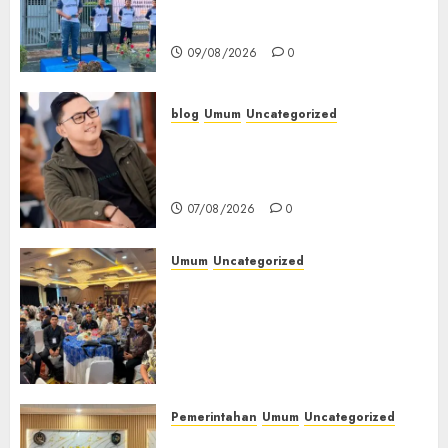
Empat Lawang Gelar Pekan
Olahraga
09/08/2026
0
blog
Umum
Uncategorized
Tampu Bolon: Semula Bersua
Setia, Retak Kaca di Bibir
Jendela
07/08/2026
0
Umum
Uncategorized
Tingkatkan Profesionalisme,
Wakapolres Polres Muratara
Ikuti Training of Trainer
(TOT) AI Aman dan
Bertanggung Jawab
07/08/2026
0
Pemerintahan
Umum
Uncategorized
‎Lapas Empat Lawang