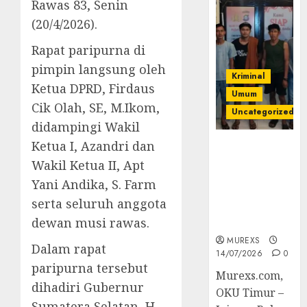
Rawas 83, Senin
(20/4/2026).
Rapat paripurna di
pimpin langsung oleh
Kriminal
Ketua DPRD, Firdaus
Umum
Cik Olah, SE, M.Ikom,
Uncategorized
didampingi Wakil
Ketua I, Azandri dan
Polres OKUT
Gagalkan
Wakil Ketua II, Apt
Pengiriman
Yani Andika, S. Farm
368 Ton
serta seluruh anggota
Batubara
dewan musi rawas.
Ilegal
MUREXS
Dalam rapat
14/07/2026
0
paripurna tersebut
Murexs.com,
dihadiri Gubernur
OKU Timur –
Sumatera Selatan, H.