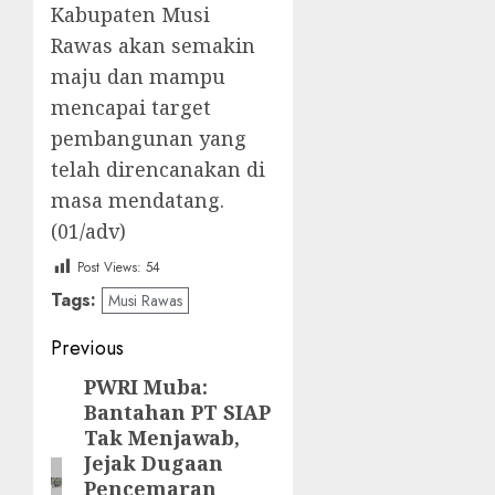
Kabupaten Musi
Rawas akan semakin
maju dan mampu
mencapai target
pembangunan yang
telah direncanakan di
masa mendatang.
(01/adv)
Post Views:
54
Tags:
Musi Rawas
Post
Previous
navigation
PWRI Muba:
Previous
Bantahan PT SIAP
post:
Tak Menjawab,
Jejak Dugaan
Pencemaran