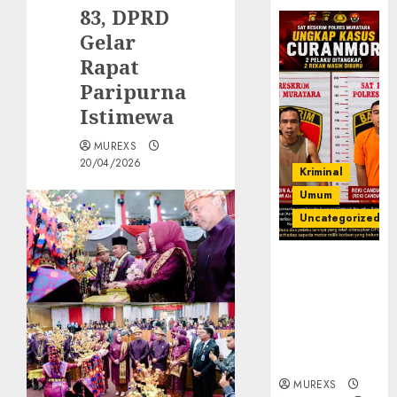
83, DPRD
Gelar
Rapat
Paripurna
Istimewa
MUREXS
20/04/2026
Kriminal
Umum
Uncategorized
Kasatreskrim
Polres
Muratara
ungkap Dua
Pelaku
Curanmor
MUREXS