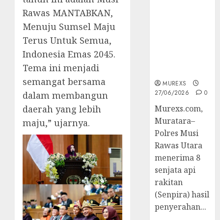
2026,Polres
Rawas MANTABKAN,
Muratara
Menuju Sumsel Maju
Berhasil
Ungkap
Terus Untuk Semua,
Kejahatan
Indonesia Emas 2045.
Senjata Api
Tema ini menjadi
Ilegal
semangat bersama
MUREXS
27/06/2026
0
dalam membangun
daerah yang lebih
Murexs.com,
Muratara–
maju,” ujarnya.
Polres Musi
Rawas Utara
menerima 8
senjata api
rakitan
(Senpira) hasil
penyerahan...