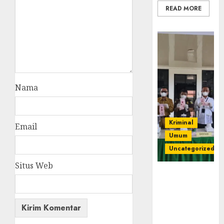
READ MORE
Nama
Kriminal
Email
Umum
Uncategorized
Situs Web
‎Kejari Empat
Lawang
Musnahkan
Barang Bukti
45 Perkara