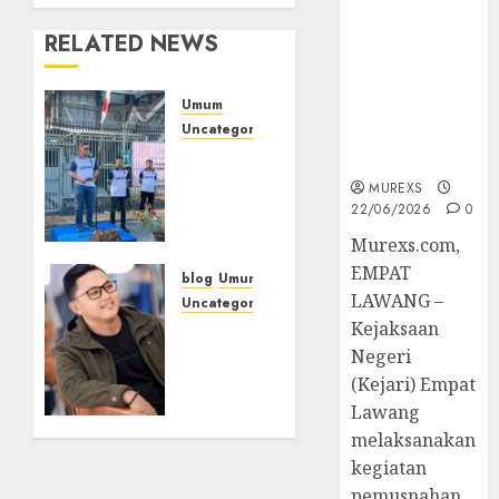
Berkekuatan
Hukum
RELATED NEWS
Tetap,
Tegaskan
Umum
Komitmen
Uncategorized
Penegakan
‎Sambut
Hukum‎
HUT RI
MUREXS
ke-81,
22/06/2026
0
Lapas
‎Murexs.com,
Empat
EMPAT
Lawang
blog
Umum
LAWANG –
Gelar
Uncategorized
Pekan
Kejaksaan
Tampu
Olahraga
Bolon:
Negeri
Semula
(Kejari) Empat
Bersua
09/08/2026
Lawang
0
Setia,
melaksanakan
Retak
kegiatan
Kaca di
pemusnahan