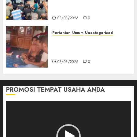
Keamanan, Kebersihan dan
Kesehatan‎
03/08/2026
0
Pertanian
Umum
Uncategorized
Lagi Menyadap Karet Dua
Petani Asal Desa Lesung Batu
Muda Diserang Beruang Liar
03/08/2026
0
PROMOSI TEMPAT USAHA ANDA
Pemutar
Video