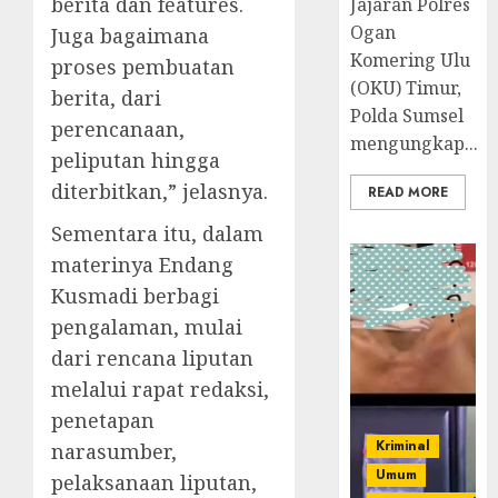
berita dan features.
Jajaran Polres
Ogan
Juga bagaimana
Komering Ulu
proses pembuatan
(OKU) Timur,
berita, dari
Polda Sumsel
perencanaan,
mengungkap...
peliputan hingga
diterbitkan,” jelasnya.
READ MORE
Sementara itu, dalam
materinya Endang
Kusmadi berbagi
pengalaman, mulai
dari rencana liputan
melalui rapat redaksi,
penetapan
Kriminal
narasumber,
Umum
pelaksanaan liputan,