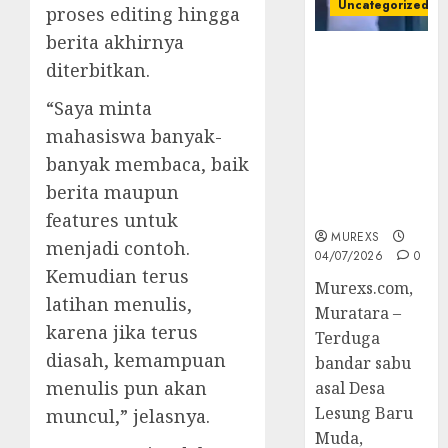
Uncategorized
proses editing hingga
berita akhirnya
Bandar Sabu
diterbitkan.
Asal Rawas
Ulu Musi
“Saya minta
Rawas Utara
mahasiswa banyak-
Di Sergap Set
banyak membaca, baik
Res Narkoba
Polres
berita maupun
Muratara
features untuk
MUREXS
menjadi contoh.
04/07/2026
0
Kemudian terus
Murexs.com,
latihan menulis,
Muratara –
karena jika terus
Terduga
diasah, kemampuan
bandar sabu
menulis pun akan
asal Desa
Lesung Baru
muncul,” jelasnya.
Muda,