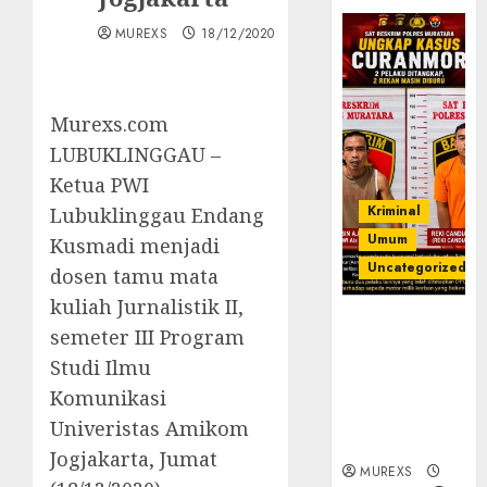
MUREXS
18/12/2020
Murexs.com
LUBUKLINGGAU –
Ketua PWI
Kriminal
Lubuklinggau Endang
Umum
Kusmadi menjadi
Uncategorized
dosen tamu mata
kuliah Jurnalistik II,
Kasatreskrim
semeter III Program
Polres
Studi Ilmu
Muratara
ungkap Dua
Komunikasi
Pelaku
Univeristas Amikom
Curanmor
Jogjakarta, Jumat
MUREXS