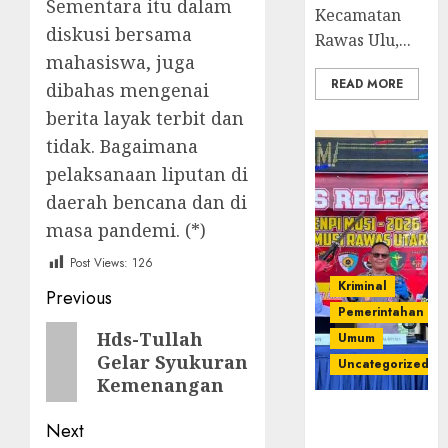
Sementara itu dalam
Kecamatan
diskusi bersama
Rawas Ulu,...
mahasiswa, juga
READ MORE
dibahas mengenai
berita layak terbit dan
tidak. Bagaimana
pelaksanaan liputan di
daerah bencana dan di
masa pandemi. (*)
Post Views:
126
Kriminal
Post
Previous
Pemerintahan
navigation
Previous
Hds-Tullah
Umum
Gelar Syukuran
post:
Uncategorized
Kemenangan
Operasi
Next
Senpi musi