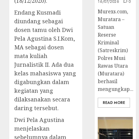
(18/12/2020).
16/07/2026
0
Murexs.com,
Endang Kusmadi
Muratara –
diundang sebagai
Satuan
dosen tamu oleh Dwi
Reserse
Pela Agustina S.I.Kom,
Kriminal
MA sebagai dosen
(Satreskrim)
mata kuliah
Polres Musi
Jurnalistik II. Ada dua
Rawas Utara
kelas mahasiswa yang
(Muratara)
berhasil
digabungkan dalam
mengungkap...
kegiatan yang
dilaksanakan secara
READ MORE
daring tersebut.
Dwi Pela Agustina
menjelaskan
sebelumnya dalam