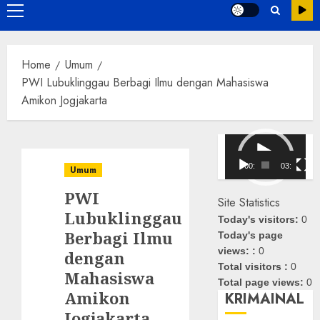
Primary
Menu
Home
Umum
PWI Lubuklinggau Berbagi Ilmu dengan Mahasiswa
Amikon Jogjakarta
Pemutar
Video
00:00
03:08
Umum
PWI
Site Statistics
Lubuklinggau
Today's visitors:
0
Berbagi Ilmu
Today's page
views: :
0
dengan
Total visitors :
0
Mahasiswa
Total page views:
0
Amikon
KRIMAINAL
Jogjakarta