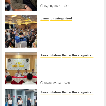
Jendela
07/08/2026
0
Umum
Uncategorized
Tingkatkan Profesionalisme,
Wakapolres Polres Muratara
Ikuti Training of Trainer
(TOT) AI Aman dan
Bertanggung Jawab
07/08/2026
0
Pemerintahan
Umum
Uncategorized
‎Lapas Empat Lawang
Matangkan Persiapan
Peringatan HUT ke-81
Kemerdekaan RI‎
06/08/2026
0
Pemerintahan
Umum
Uncategorized
‎Lapas Empat Lawang Berikan
Pengarahan WBP, Tekankan