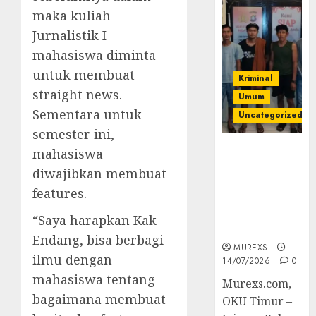
maka kuliah
Jurnalistik I
mahasiswa diminta
untuk membuat
Kriminal
straight news.
Umum
Sementara untuk
Uncategorized
semester ini,
Polres OKUT
mahasiswa
Gagalkan
diwajibkan membuat
Pengiriman
features.
368 Ton
Batubara
“Saya harapkan Kak
Ilegal
Endang, bisa berbagi
MUREXS
ilmu dengan
14/07/2026
0
mahasiswa tentang
Murexs.com,
bagaimana membuat
OKU Timur –