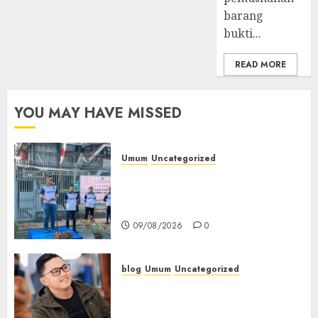
Bibir
barang
Jendela
bukti...
07/08/2026
0
READ MORE
YOU MAY HAVE MISSED
Umum
Uncategorized
‎Sambut HUT RI ke-81, Lapas
Empat Lawang Gelar Pekan
Olahraga
09/08/2026
0
blog
Umum
Uncategorized
Tampu Bolon: Semula Bersua
Setia, Retak Kaca di Bibir