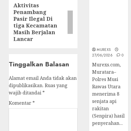
2026,Polres
Aktivitas
Next
Muratara
Penambang
post:
Berhasil
Pasir Ilegal Di
Ungkap
tiga Kecamatan
Kejahatan
Masih Berjalan
Senjata Api
Lancar
Ilegal
MUREXS
27/06/2026
0
Tinggalkan Balasan
Murexs.com,
Muratara–
Alamat email Anda tidak akan
Polres Musi
dipublikasikan.
Ruas yang
Rawas Utara
wajib ditandai
*
menerima 8
senjata api
Komentar
*
rakitan
(Senpira) hasil
penyerahan...