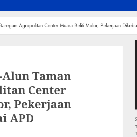
n Baregam Agropolitan Center Muara Beliti Molor, Pekerjaan Dikeb
P
V
n-Alun Taman
itan Center
or, Pekerjaan
ai APD
S
T
T