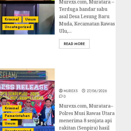
Murexs.com, Muratara –
Terduga bandar sabu
asal Desa Lesung Baru
Kriminal
Umum
Muda, Kecamatan Rawas
Uncategorized
Ulu,...
READ MORE
Operasi Senpi musi
2026,Polres Muratara
Berhasil Ungkap
Kejahatan Senjata Api
Ilegal
MUREXS
27/06/2026
0
Murexs.com, Muratara–
Kriminal
Polres Musi Rawas Utara
Pemerintahan
menerima 8 senjata api
Umum
rakitan (Senpira) hasil