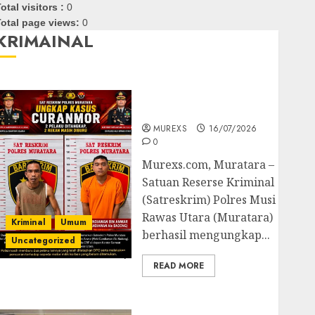
otal visitors :
0
otal page views:
0
KRIMAINAL
Kasatreskrim Polres
Muratara ungkap Dua
Pelaku Curanmor
MUREXS
16/07/2026
0
Murexs.com, Muratara –
Satuan Reserse Kriminal
(Satreskrim) Polres Musi
Rawas Utara (Muratara)
Kriminal
Umum
berhasil mengungkap...
Uncategorized
READ MORE
Polres OKUT Gagalkan
Pengiriman 368 Ton