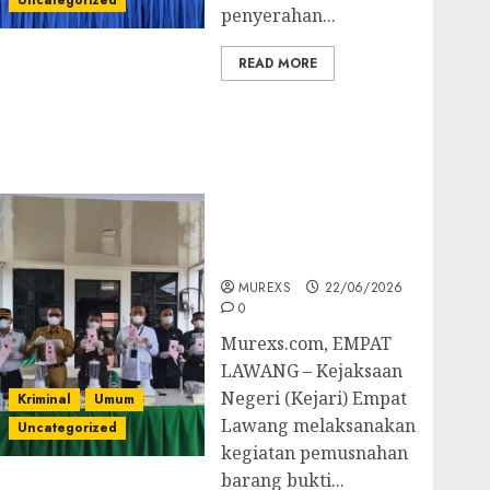
Uncategorized
penyerahan...
READ MORE
‎Kejari Empat Lawang
Musnahkan Barang
Bukti 45 Perkara
Berkekuatan Hukum
Tetap, Tegaskan
Komitmen Penegakan
Hukum‎
MUREXS
22/06/2026
0
‎Murexs.com, EMPAT
LAWANG – Kejaksaan
Negeri (Kejari) Empat
Kriminal
Umum
Lawang melaksanakan
Uncategorized
kegiatan pemusnahan
barang bukti...