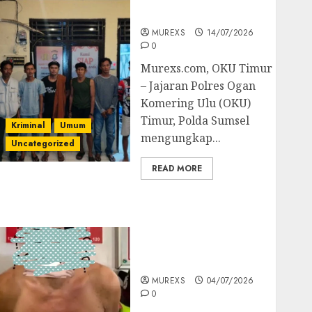
Batubara Ilegal
MUREXS
14/07/2026
0
Murexs.com, OKU Timur
– Jajaran Polres Ogan
Komering Ulu (OKU)
Timur, Polda Sumsel
Kriminal
Umum
mengungkap...
Uncategorized
READ MORE
Bandar Sabu Asal
Rawas Ulu Musi Rawas
Utara Di Sergap Set
Res Narkoba Polres
Muratara
MUREXS
04/07/2026
0