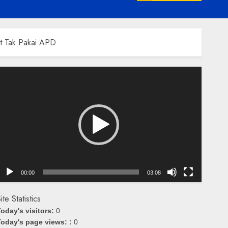
ut Tak Pakai APD
emutar
ideo
00:00
03:08
ite Statistics
oday's visitors:
0
oday's page views: :
0