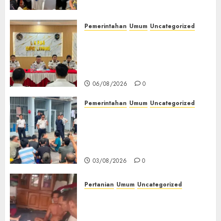
Bertanggung Jawab
07/08/2026
0
Pemerintahan
Umum
Uncategorized
‎Lapas Empat Lawang
Matangkan Persiapan
Peringatan HUT ke-81
Kemerdekaan RI‎
06/08/2026
0
Pemerintahan
Umum
Uncategorized
‎Lapas Empat Lawang Berikan
Pengarahan WBP, Tekankan
Keamanan, Kebersihan dan
Kesehatan‎
03/08/2026
0
Pertanian
Umum
Uncategorized
Lagi Menyadap Karet Dua
Petani Asal Desa Lesung Batu
Muda Diserang Beruang Liar