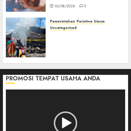
03/08/2026
0
Pemerintahan
Peristiwa
Umum
Uncategorized
Direktur Dan Pemilik Truk
Tangki Ditetapkan Sebagai
Tersangka Atas Kecelakaan
Bus ALS yang Tewaskan 19
Orang
03/08/2026
0
PROMOSI TEMPAT USAHA ANDA
Pemutar
Video