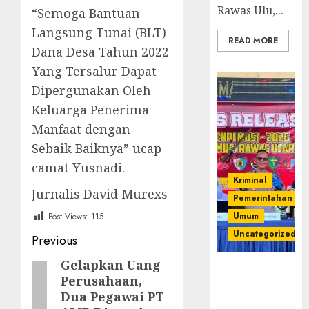
Rawas Ulu,...
“Semoga Bantuan
Langsung Tunai (BLT)
READ MORE
Dana Desa Tahun 2022
Yang Tersalur Dapat
Dipergunakan Oleh
Keluarga Penerima
Manfaat dengan
Sebaik Baiknya” ucap
camat Yusnadi.
Kriminal
Jurnalis David Murexs
Pemerintahan
Umum
Post Views:
115
Uncategorized
Post
Previous
navigation
Gelapkan Uang
Previous
Operasi
Perusahaan,
post:
Senpi musi
Dua Pegawai PT
2026,Polres