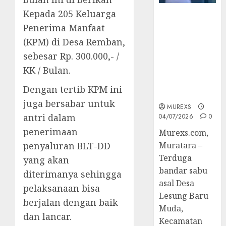
Kepada 205 Keluarga
Bandar Sabu
Penerima Manfaat
Asal Rawas
Ulu Musi
(KPM) di Desa Remban,
Rawas Utara
sebesar Rp. 300.000,- /
Di Sergap Set
KK / Bulan.
Res Narkoba
Polres
Dengan tertib KPM ini
Muratara
juga bersabar untuk
MUREXS
antri dalam
04/07/2026
0
penerimaan
Murexs.com,
penyaluran BLT-DD
Muratara –
Terduga
yang akan
bandar sabu
diterimanya sehingga
asal Desa
pelaksanaan bisa
Lesung Baru
berjalan dengan baik
Muda,
dan lancar.
Kecamatan