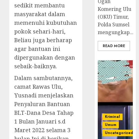
Ogan
sedikit membantu
Komering Ulu
masyarakat dalam
(OKU) Timur,
memenuhi kubutuhan
Polda Sumsel
pokok sehari-hari,
mengungkap...
Beliau juga berharap
READ MORE
agar bantuan ini
dipergunakan dengan
sebaik-baiknya.
Dalam sambutannya,
camat Rawas Ulu,
Yusnadi menjelaskan
Penyaluran Bantuan
BLT-Dana Desa Tahap
Kriminal
1 Bulan Januari s.d
Umum
Maret 2022 selama 3
Uncategorized
bulan Ini di berikan