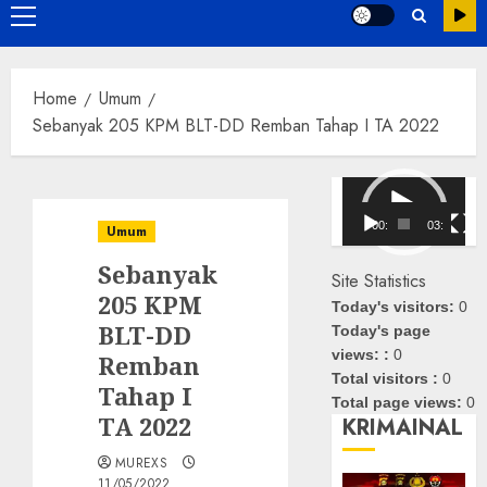
Primary
Menu
Home
Umum
Sebanyak 205 KPM BLT-DD Remban Tahap I TA 2022
Pemutar
Video
00:00
03:08
Umum
Sebanyak
Site Statistics
205 KPM
Today's visitors:
0
BLT-DD
Today's page
views: :
0
Remban
Total visitors :
0
Tahap I
Total page views:
0
TA 2022
KRIMAINAL
MUREXS
11/05/2022