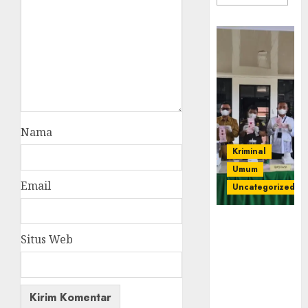
Nama
Kriminal
Umum
Email
Uncategorized
‎Kejari Empat
Lawang
Situs Web
Musnahkan
Barang Bukti
45 Perkara
Berkekuatan