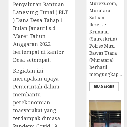
Murexs.com,
Penyaluran Bantuan
Muratara –
Langsung Tunai ( BLT
Satuan
) Dana Desa Tahap 1
Reserse
Bulan Janauri s.d
Kriminal
Maret Tahun
(Satreskrim)
Anggaran 2022
Polres Musi
bertempat di kantor
Rawas Utara
Desa setempat.
(Muratara)
berhasil
Kegiatan ini
mengungkap...
merupakan upaya
Pemerintah dalam
READ MORE
membantu
perekonomian
masyarakat yang
terdampak dimasa
Pandemi Covid 19