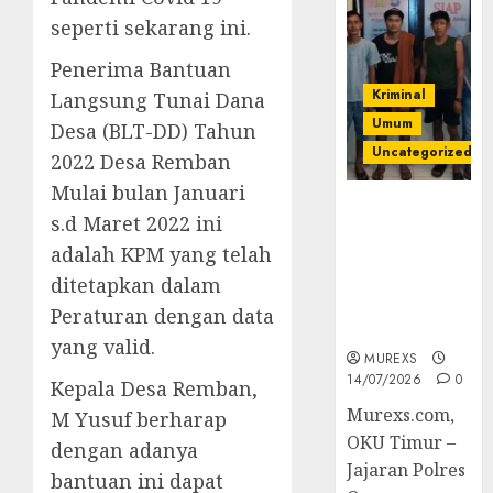
seperti sekarang ini.
Penerima Bantuan
Kriminal
Langsung Tunai Dana
Umum
Desa (BLT-DD) Tahun
Uncategorized
2022 Desa Remban
Mulai bulan Januari
Polres OKUT
s.d Maret 2022 ini
Gagalkan
adalah KPM yang telah
Pengiriman
368 Ton
ditetapkan dalam
Batubara
Peraturan dengan data
Ilegal
yang valid.
MUREXS
14/07/2026
0
Kepala Desa Remban,
Murexs.com,
M Yusuf berharap
OKU Timur –
dengan adanya
Jajaran Polres
bantuan ini dapat