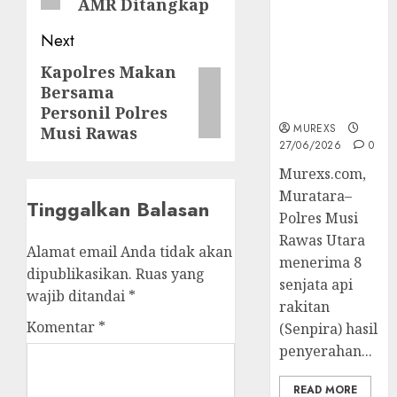
AMR Ditangkap
Muratara
Berhasil
Next
Ungkap
Kejahatan
Kapolres Makan
Next
Senjata Api
Bersama
post:
Ilegal
Personil Polres
MUREXS
Musi Rawas
27/06/2026
0
Murexs.com,
Muratara–
Tinggalkan Balasan
Polres Musi
Rawas Utara
Alamat email Anda tidak akan
menerima 8
dipublikasikan.
Ruas yang
senjata api
wajib ditandai
*
rakitan
Komentar
*
(Senpira) hasil
penyerahan...
READ MORE