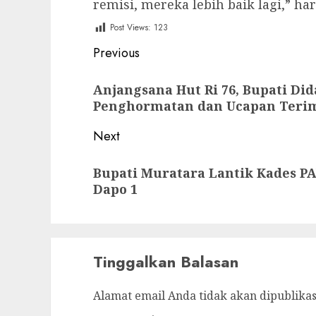
remisi, mereka lebih baik lagi,” ha
Post Views:
123
Post
Previous
navigation
Previous
Anjangsana Hut Ri 76, Bupati Di
post:
Penghormatan dan Ucapan Terim
Next
Next
Bupati Muratara Lantik Kades 
post:
Dapo 1
Tinggalkan Balasan
Alamat email Anda tidak akan dipublikas