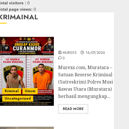
otal visitors :
0
otal page views:
0
KRIMAINAL
Kasatreskrim Polres
Muratara ungkap Dua
Pelaku Curanmor
MUREXS
16/07/2026
0
Murexs.com, Muratara –
Satuan Reserse Kriminal
(Satreskrim) Polres Musi
Rawas Utara (Muratara)
Kriminal
Umum
berhasil mengungkap...
Uncategorized
READ MORE
Polres OKUT Gagalkan
Pengiriman 368 Ton