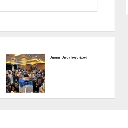
Umum
Uncategorized
Tingkatkan
Profesionalisme,
i
Wakapolres Polres
Muratara Ikuti Training
of Trainer (TOT) AI Aman
dan Bertanggung Jawab
07/08/2026
0