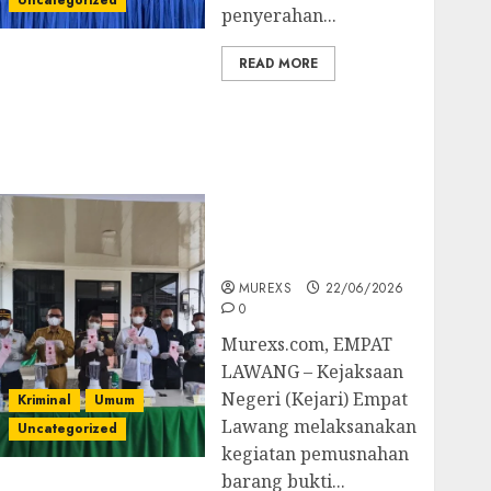
Uncategorized
penyerahan...
READ MORE
‎Kejari Empat Lawang
Musnahkan Barang
Bukti 45 Perkara
Berkekuatan Hukum
Tetap, Tegaskan
Komitmen Penegakan
Hukum‎
MUREXS
22/06/2026
0
‎Murexs.com, EMPAT
LAWANG – Kejaksaan
Negeri (Kejari) Empat
Kriminal
Umum
Lawang melaksanakan
Uncategorized
kegiatan pemusnahan
barang bukti...