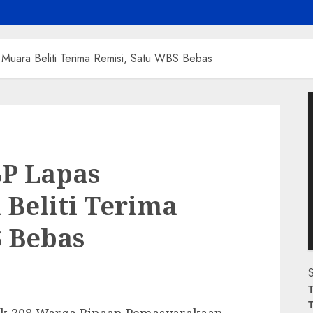
uara Beliti Terima Remisi, Satu WBS Bebas
P
V
P Lapas
Beliti Terima
S Bebas
S
T
T