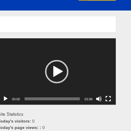
emutar
ideo
00:00
03:08
ite Statistics
oday's visitors:
0
oday's page views: :
0