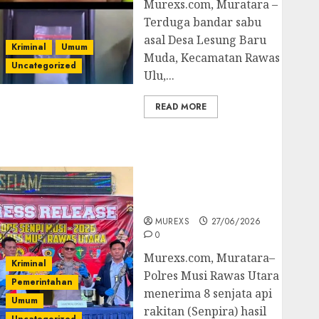
Murexs.com, Muratara –
Terduga bandar sabu
asal Desa Lesung Baru
Kriminal
Umum
Muda, Kecamatan Rawas
Uncategorized
Ulu,...
READ MORE
Operasi Senpi musi
2026,Polres Muratara
Berhasil Ungkap
Kejahatan Senjata Api
Ilegal
MUREXS
27/06/2026
0
Murexs.com, Muratara–
Kriminal
Polres Musi Rawas Utara
Pemerintahan
menerima 8 senjata api
Umum
rakitan (Senpira) hasil