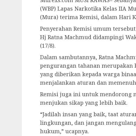
Murexs.com MUSI RAWAS– Sebanya
(WBP) Lapas Narkotika Kelas IIA Mu
(Mura) terima Remisi, dalam Hari 
Penyerahan Remisi umum tersebut, 
Hj Ratna Machmud didampingi Wakil
(17/8).
Dalam sambutannya, Ratna Machmu
pengurangan tahanan merupakan be
yang diberikan kepada warga binaa
menjalankan aturan dan memenuhi
Remisi juga ini untuk mendorong m
menjukan sikap yang lebih baik.
“Jadilah insan yang baik, taat atur
lingkungan, dan jangan mengulang
hukum,” ucapnya.