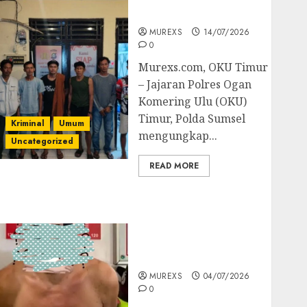
Batubara Ilegal
MUREXS
14/07/2026
0
Murexs.com, OKU Timur
– Jajaran Polres Ogan
Komering Ulu (OKU)
Timur, Polda Sumsel
Kriminal
Umum
mengungkap...
Uncategorized
READ MORE
Bandar Sabu Asal
Rawas Ulu Musi Rawas
Utara Di Sergap Set
Res Narkoba Polres
Muratara
MUREXS
04/07/2026
0