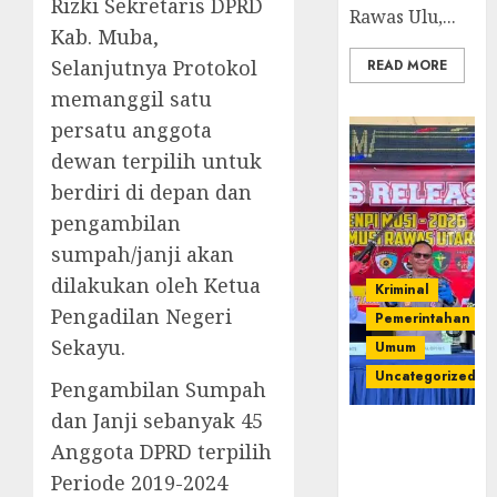
Rizki Sekretaris DPRD
Rawas Ulu,...
Kab. Muba,
Selanjutnya Protokol
READ MORE
memanggil satu
persatu anggota
dewan terpilih untuk
berdiri di depan dan
pengambilan
sumpah/janji akan
dilakukan oleh Ketua
Kriminal
Pengadilan Negeri
Pemerintahan
Sekayu.
Umum
Uncategorized
Pengambilan Sumpah
dan Janji sebanyak 45
Operasi
Anggota DPRD terpilih
Senpi musi
Periode 2019-2024
2026,Polres