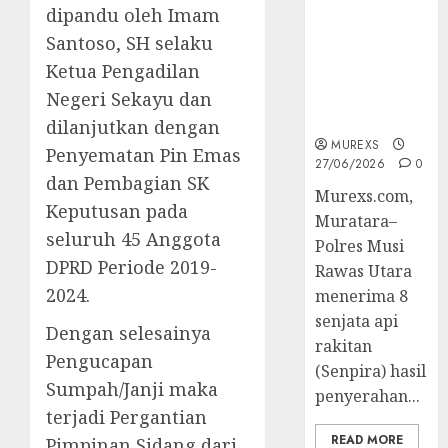
Muratara
dipandu oleh Imam
Berhasil
Santoso, SH selaku
Ungkap
Ketua Pengadilan
Kejahatan
Senjata Api
Negeri Sekayu dan
Ilegal
dilanjutkan dengan
MUREXS
Penyematan Pin Emas
27/06/2026
0
dan Pembagian SK
Murexs.com,
Keputusan pada
Muratara–
seluruh 45 Anggota
Polres Musi
DPRD Periode 2019-
Rawas Utara
2024.
menerima 8
senjata api
Dengan selesainya
rakitan
Pengucapan
(Senpira) hasil
Sumpah/Janji maka
penyerahan...
terjadi Pergantian
READ MORE
Pimpinan Sidang dari