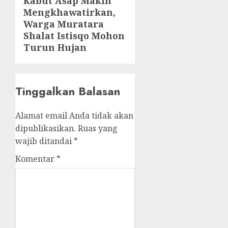
Kabut Asap Makin
Next
Mengkhawatirkan,
post:
Warga Muratara
Shalat Istisqo Mohon
Turun Hujan
Tinggalkan Balasan
Alamat email Anda tidak akan
dipublikasikan.
Ruas yang
wajib ditandai
*
Komentar
*