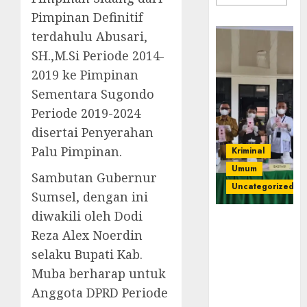
Pimpinan Definitif
terdahulu Abusari,
SH.,M.Si Periode 2014-
2019 ke Pimpinan
Sementara Sugondo
Periode 2019-2024
disertai Penyerahan
Palu Pimpinan.
Kriminal
Umum
Sambutan Gubernur
Uncategorized
Sumsel, dengan ini
diwakili oleh Dodi
‎Kejari Empat
Reza Alex Noerdin
Lawang
Musnahkan
selaku Bupati Kab.
Barang Bukti
Muba berharap untuk
45 Perkara
Anggota DPRD Periode
Berkekuatan