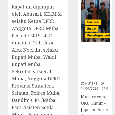
Rapat ini dipimpin
oleh Abusari, SH.,M.Si
selaku Ketua DPRD,
Kriminal
Anggota DPRD Muba
Umum
Periode 2019-2024
Uncategorized
dihadiri Dodi Reza
Polres OKUT
Alex Noerdin selaku
Gagalkan
Bupati Muba, Wakil
Pengiriman
Bupati Muba,
368 Ton
Sekretaris Daerah
Batubara
Ilegal
Muba, Anggota DPRD
MUREXS
Provinsi Sumatera
14/07/2026
0
Selatan, Polres Muba,
Murexs.com,
Dandim 0401/Muba,
OKU Timur –
Para Asisten Setda
Jajaran Polres
Muba, Pengadilan