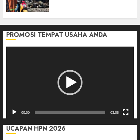
Tersangka Atas Kecelakaan
Bus ALS yang Tewaskan 19
Orang
03/08/2026
0
PROMOSI TEMPAT USAHA ANDA
Pemutar
Video
00:00
03:08
UCAPAN HPN 2026