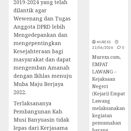
2019-2024 yang telah
Hukum
Tetap,
dilantik agar
Tegaskan
Wewenang dan Tugas
Komitmen
Anggota DPRD lebih
Penegakan
Mengedepankan dan
Hukum‎
mengepentingkan
MUREXS
22/06/2026
0
Kesejahteraan bagi
‎Murexs.com,
masyarakat dan dapat
EMPAT
mengemban Amanah
LAWANG –
dengan Ikhlas menuju
Kejaksaan
Muba Maju Berjaya
Negeri
2022.
(Kejari) Empat
Lawang
Terlaksananya
melaksanakan
Pembangunan Kab.
kegiatan
Musi Banyuasin tidak
pemusnahan
lepas dari Kerjasama
barang