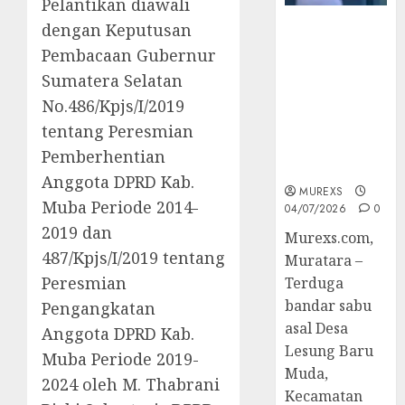
Pelantikan diawali
dengan Keputusan
Bandar Sabu
Asal Rawas
Pembacaan Gubernur
Ulu Musi
Sumatera Selatan
Rawas Utara
No.486/Kpjs/I/2019
Di Sergap Set
Res Narkoba
tentang Peresmian
Polres
Pemberhentian
Muratara
Anggota DPRD Kab.
MUREXS
Muba Periode 2014-
04/07/2026
0
2019 dan
Murexs.com,
487/Kpjs/I/2019 tentang
Muratara –
Peresmian
Terduga
bandar sabu
Pengangkatan
asal Desa
Anggota DPRD Kab.
Lesung Baru
Muba Periode 2019-
Muda,
2024 oleh M. Thabrani
Kecamatan