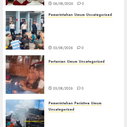
06/08/2026
0
Pemerintahan
Umum
Uncategorized
‎Lapas Empat Lawang Berikan
Pengarahan WBP, Tekankan
Keamanan, Kebersihan dan
Kesehatan‎
03/08/2026
0
Pertanian
Umum
Uncategorized
Lagi Menyadap Karet Dua
Petani Asal Desa Lesung Batu
Muda Diserang Beruang Liar
03/08/2026
0
Pemerintahan
Peristiwa
Umum
Uncategorized
Direktur Dan Pemilik Truk
Tangki Ditetapkan Sebagai