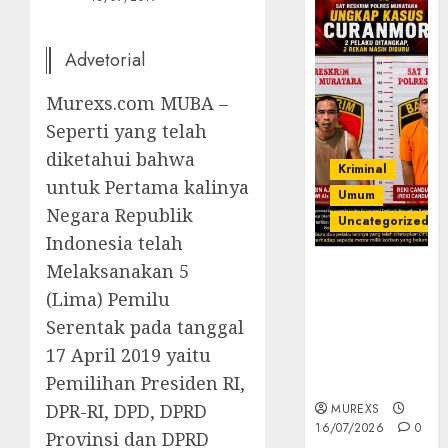
Advetorial
Murexs.com MUBA –
Seperti yang telah
diketahui bahwa
Kriminal
untuk Pertama kalinya
Umum
Negara Republik
Uncategorized
Indonesia telah
Melaksanakan 5
Kasatreskrim
Polres
(Lima) Pemilu
Muratara
Serentak pada tanggal
ungkap Dua
17 April 2019 yaitu
Pelaku
Pemilihan Presiden RI,
Curanmor
DPR-RI, DPD, DPRD
MUREXS
16/07/2026
0
Provinsi dan DPRD