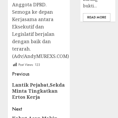
Anggota DPRD.
bukti...
Semoga ke depan
READ MORE
Kerjasama antara
Eksekutif dan
Legislatif berjalan
dengan baik dan
terarah.
(Adv/AndyMUREXS.COM)
Post Views:
123
Post
Previous
navigation
Previous
Lantik Pejabat,Sekda
Minta Tingkatkan
post:
Ertos Kerja
Next