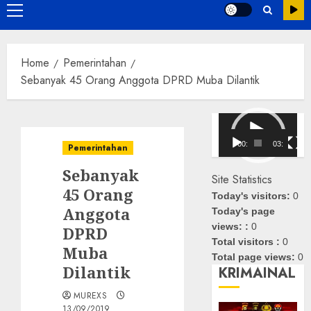
Primary
Menu
Home
Pemerintahan
Sebanyak 45 Orang Anggota DPRD Muba Dilantik
Pemutar
Video
00:00
03:08
Pemerintahan
Sebanyak
Site Statistics
45 Orang
Today's visitors:
0
Anggota
Today's page
views: :
0
DPRD
Total visitors :
0
Muba
Total page views:
0
Dilantik
KRIMAINAL
MUREXS
13/09/2019