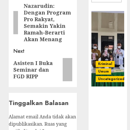
navigation
Nazarudin:
Previous
Dengan Program
post:
Pro Rakyat,
Semakin Yakin
Ramah-Berarti
Akan Menang
Next
Next
Asisten I Buka
Kriminal
Seminar dan
post:
Umum
FGD RIPP
Uncategorized
‎Kejari Empat
Lawang
Tinggalkan Balasan
Musnahkan
Barang Bukti
Alamat email Anda tidak akan
45 Perkara
dipublikasikan.
Ruas yang
Berkekuatan