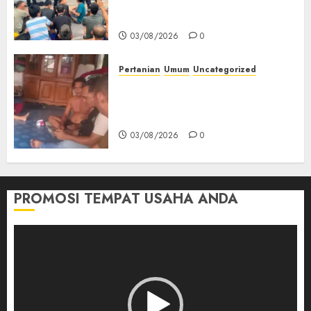
Keamanan, Kebersihan dan
Kesehatan‎
03/08/2026
0
Pertanian
Umum
Uncategorized
Lagi Menyadap Karet Dua
Petani Asal Desa Lesung Batu
Muda Diserang Beruang Liar
03/08/2026
0
PROMOSI TEMPAT USAHA ANDA
Pemutar
Video