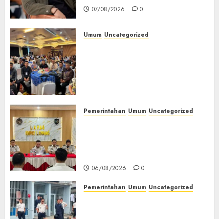
07/08/2026
0
Umum
Uncategorized
Tingkatkan Profesionalisme,
Wakapolres Polres Muratara
Ikuti Training of Trainer
(TOT) AI Aman dan
Bertanggung Jawab
07/08/2026
0
Pemerintahan
Umum
Uncategorized
‎Lapas Empat Lawang
Matangkan Persiapan
Peringatan HUT ke-81
Kemerdekaan RI‎
06/08/2026
0
Pemerintahan
Umum
Uncategorized
‎Lapas Empat Lawang Berikan
Pengarahan WBP, Tekankan