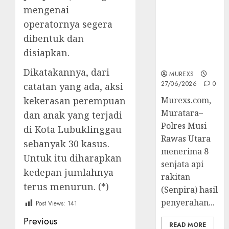
Muratara
mengenai
Berhasil
operatornya segera
Ungkap
dibentuk dan
Kejahatan
Senjata Api
disiapkan.
Ilegal
Dikatakannya, dari
MUREXS
27/06/2026
0
catatan yang ada, aksi
kekerasan perempuan
Murexs.com,
Muratara–
dan anak yang terjadi
Polres Musi
di Kota Lubuklinggau
Rawas Utara
sebanyak 30 kasus.
menerima 8
Untuk itu diharapkan
senjata api
kedepan jumlahnya
rakitan
terus menurun. (*)
(Senpira) hasil
penyerahan...
Post Views:
141
Post
Previous
READ MORE