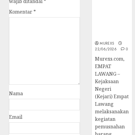
wajib ditandai
*
Hukum
Tetap,
Komentar
*
Tegaskan
Komitmen
Penegakan
Hukum‎
MUREXS
22/06/2026
0
‎Murexs.com,
EMPAT
LAWANG –
Kejaksaan
Negeri
Nama
(Kejari) Empat
Lawang
melaksanakan
Email
kegiatan
pemusnahan
barang