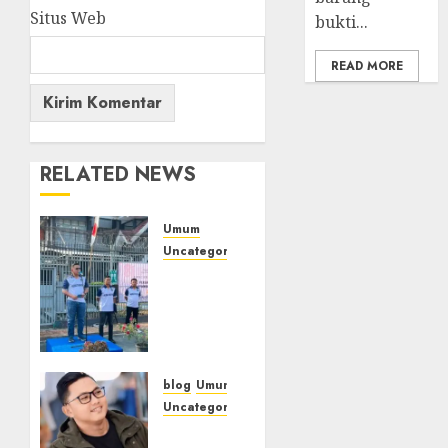
Situs Web
bukti...
READ MORE
RELATED NEWS
Umum
Uncategorized
‎Sambut
HUT RI
ke-81,
Lapas
Empat
Lawang
blog
Umum
Gelar
Uncategorized
Pekan
Tampu