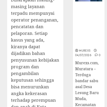
masing layanan
Bandar Sabu
terpadu mempunyai
Asal Rawas
Ulu Musi
operator penanganan,
Rawas Utara
pencatatan dan
Di Sergap Set
pelaporan. Setiap
Res Narkoba
Polres
kasus yang ada,
Muratara
kiranya dapat
MUREXS
dijadikan bahan
04/07/2026
0
penyusunan kebijakan
Murexs.com,
program dan
Muratara –
pengambilan
Terduga
keputusan sehingga
bandar sabu
bisa menurunkan
asal Desa
Lesung Baru
angka kekerasan
Muda,
terhadap perempuan
Kecamatan
dan anak di Kota