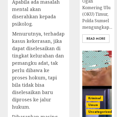
Ogan
Apabila ada masalah
Komering Ulu
mental akan
(OKU) Timur,
diserahkan kepada
Polda Sumsel
psikolog.
mengungkap...
Menurutnya, terhadap
READ MORE
kasus kekerasan, jika
dapat diselesaikan di
tingkat kelurahan dan
pemangku adat, tak
perlu dibawa ke
proses hokum, tapi
bila tidak bisa
diselesaikan baru
Kriminal
diproses ke jalur
Umum
hukum.
Uncategorized
Diharapkan masing-