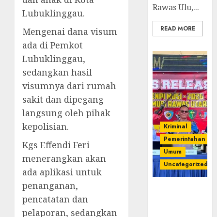
Rawas Ulu,...
Lubuklinggau.
READ MORE
Mengenai dana visum
ada di Pemkot
Lubuklinggau,
sedangkan hasil
visumnya dari rumah
sakit dan dipegang
langsung oleh pihak
kepolisian.
Kriminal
Pemerintahan
Kgs Effendi Feri
Umum
menerangkan akan
Uncategorized
ada aplikasi untuk
penanganan,
Operasi
pencatatan dan
Senpi musi
2026,Polres
pelaporan, sedangkan