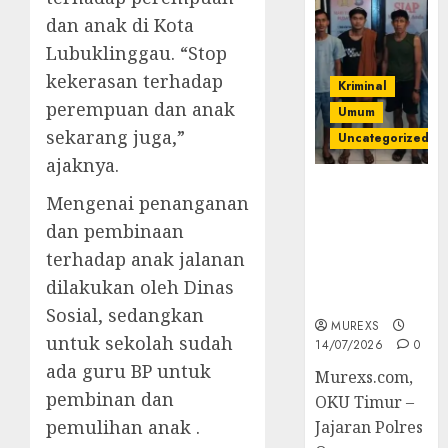
dan anak di Kota
Lubuklinggau. “Stop
kekerasan terhadap
Kriminal
perempuan dan anak
Umum
sekarang juga,”
Uncategorized
ajaknya.
Polres OKUT
Mengenai penanganan
Gagalkan
dan pembinaan
Pengiriman
368 Ton
terhadap anak jalanan
Batubara
dilakukan oleh Dinas
Ilegal
Sosial, sedangkan
MUREXS
untuk sekolah sudah
14/07/2026
0
ada guru BP untuk
Murexs.com,
pembinan dan
OKU Timur –
pemulihan anak .
Jajaran Polres