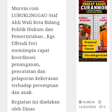
Murexs.com
LUBUKLINGGAU-Staf
Ahli Wali Kota Bidang
Politik Hukum dan
Pemerintahan , Kgs
Kriminal
Effendi Feri
Umum
memimpin rapat
Uncategorized
koordinasi
penanganan,
Kasatreskrim
pencatatan dan
Polres
pelaporan kekerasan
Muratara
ungkap Dua
terhadap perempuan
Pelaku
dan anak.
Curanmor
Kegiatan ini diadakan
MUREXS
16/07/2026
0
oleh Dinas