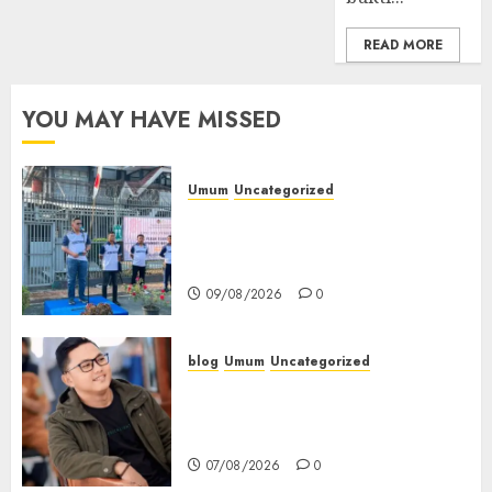
READ MORE
YOU MAY HAVE MISSED
Umum
Uncategorized
‎Sambut HUT RI ke-81, Lapas
Empat Lawang Gelar Pekan
Olahraga
09/08/2026
0
blog
Umum
Uncategorized
Tampu Bolon: Semula Bersua
Setia, Retak Kaca di Bibir
Jendela
07/08/2026
0