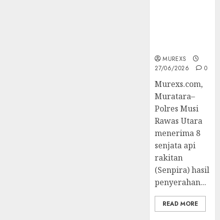
Berhasil
Ungkap
Kejahatan
Senjata Api
Ilegal
MUREXS
27/06/2026
0
Murexs.com,
Muratara–
Polres Musi
Rawas Utara
menerima 8
senjata api
rakitan
(Senpira) hasil
penyerahan...
READ MORE