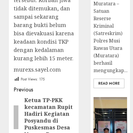
tersebut. Korban jiwa
Muratara –
tidak ditemukan, dan
Satuan
sampai sekarang
Reserse
barang bukti belum
Kriminal
bisa dievakuasi karena
(Satreskrim)
Polres Musi
keadaan kondisi TKP
Rawas Utara
dengan kedalaman
(Muratara)
kurang lebih 15 meter.
berhasil
murexs.sayel.com
mengungkap...
Post Views:
175
READ MORE
Post
Previous
navigation
Ketua TP-PKK
Previous
kecamatan Rupit
post:
Hadiri Kegiatan
Posyandu di
Puskesmas Desa