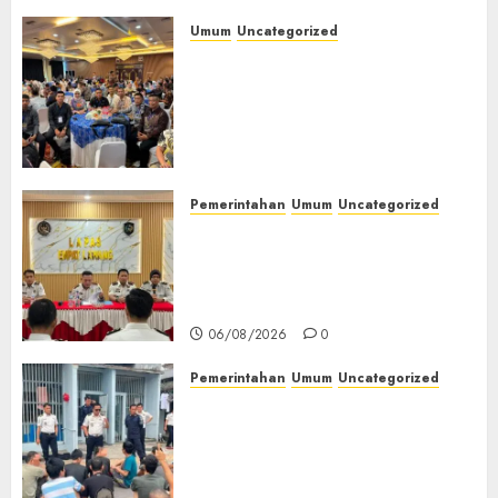
Umum
Uncategorized
Tingkatkan Profesionalisme,
Wakapolres Polres Muratara
Ikuti Training of Trainer
(TOT) AI Aman dan
Bertanggung Jawab
07/08/2026
0
Pemerintahan
Umum
Uncategorized
‎Lapas Empat Lawang
Matangkan Persiapan
Peringatan HUT ke-81
Kemerdekaan RI‎
06/08/2026
0
Pemerintahan
Umum
Uncategorized
‎Lapas Empat Lawang Berikan
Pengarahan WBP, Tekankan
Keamanan, Kebersihan dan
Kesehatan‎