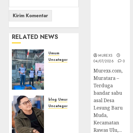
Bandar Sabu
Asal Rawas
Ulu Musi
Rawas Utara
Di Sergap Set
Res Narkoba
RELATED NEWS
Polres
Muratara
Umum
MUREXS
Uncategorized
04/07/2026
0
‎Sambut
Murexs.com,
HUT RI
Muratara –
ke-81,
Terduga
Lapas
bandar sabu
Empat
Lawang
blog
Umum
asal Desa
Gelar
Uncategorized
Lesung Baru
Pekan
Tampu
Muda,
Olahraga
Bolon:
Kecamatan
Semula
Rawas Ulu,...
09/08/2026