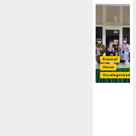
Kriminal
Umum
Uncategorized
‎Kejari Empat
Lawang
Musnahkan
Barang Bukti
45 Perkara
Berkekuatan
Hukum