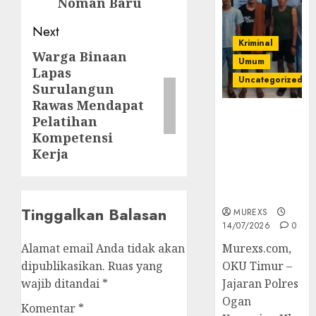
Noman Baru
Next
Kriminal
Warga Binaan
Next
Umum
Lapas
post:
Uncategorized
Surulangun
Rawas Mendapat
Polres OKUT
Pelatihan
Gagalkan
Kompetensi
Pengiriman
Kerja
368 Ton
Batubara
Ilegal
Tinggalkan Balasan
MUREXS
14/07/2026
0
Alamat email Anda tidak akan
Murexs.com,
dipublikasikan.
Ruas yang
OKU Timur –
wajib ditandai
*
Jajaran Polres
Ogan
Komentar
*