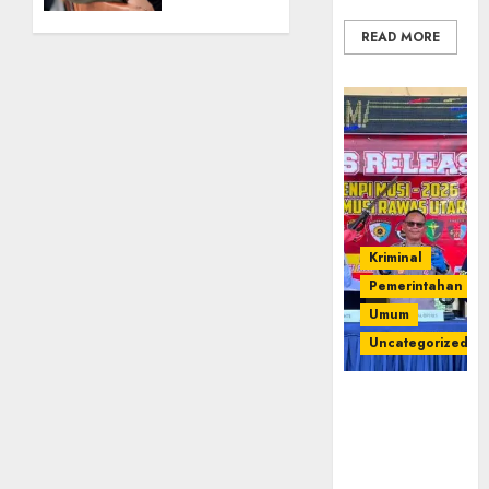
Bersua
0
Setia,
READ MORE
Retak
Kaca di
Bibir
Jendela
07/08/2026
0
Kriminal
Pemerintahan
Umum
Uncategorized
Operasi
Senpi musi
2026,Polres
Muratara