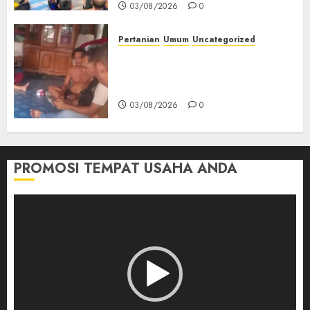
03/08/2026
0
Pertanian
Umum
Uncategorized
Lagi Menyadap Karet Dua
Petani Asal Desa Lesung Batu
Muda Diserang Beruang Liar
03/08/2026
0
PROMOSI TEMPAT USAHA ANDA
Pemutar
Video