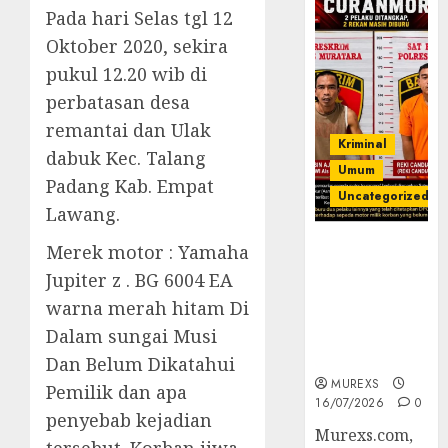
Pada hari Selas tgl 12
Oktober 2020, sekira
pukul 12.20 wib di
perbatasan desa
remantai dan Ulak
Kriminal
dabuk Kec. Talang
Umum
Padang Kab. Empat
Uncategorized
Lawang.
Kasatreskrim
Merek motor : Yamaha
Polres
Jupiter z . BG 6004 EA
Muratara
warna merah hitam Di
ungkap Dua
Dalam sungai Musi
Pelaku
Curanmor
Dan Belum Dikatahui
MUREXS
Pemilik dan apa
16/07/2026
0
penyebab kejadian
Murexs.com,