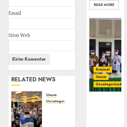
READ MORE
Email
Situs Web
Kriminal
Umum
RELATED NEWS
Uncategorized
Umum
‎Kejari Empat
Uncategorized
Lawang
Tingkatkan
Musnahkan
Profesionalisme,
Barang Bukti
Wakapolres
45 Perkara