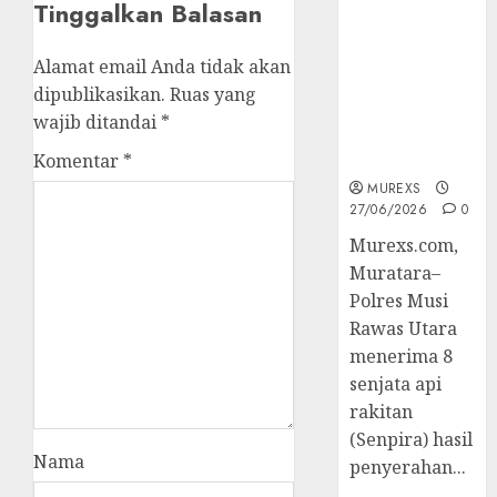
Tinggalkan Balasan
2026,Polres
Muratara
Berhasil
Alamat email Anda tidak akan
Ungkap
dipublikasikan.
Ruas yang
Kejahatan
wajib ditandai
*
Senjata Api
Ilegal
Komentar
*
MUREXS
27/06/2026
0
Murexs.com,
Muratara–
Polres Musi
Rawas Utara
menerima 8
senjata api
rakitan
(Senpira) hasil
Nama
penyerahan...