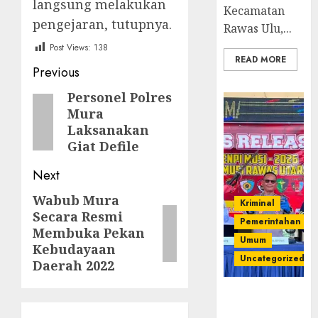
langsung melakukan
Kecamatan
pengejaran, tutupnya.
Rawas Ulu,...
Post Views:
138
READ MORE
Post
Previous
navigation
Personel Polres
Previous
Mura
post:
Laksanakan
Giat Defile
Next
Wabub Mura
Next
Kriminal
Secara Resmi
post:
Pemerintahan
Membuka Pekan
Umum
Kebudayaan
Uncategorized
Daerah 2022
Operasi
Senpi musi