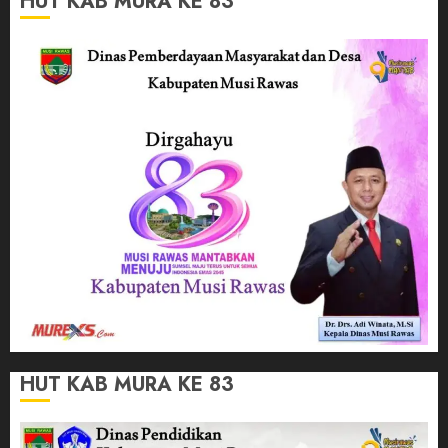
HUT KAB MURA KE 83
HUT KAB MURA KE 83