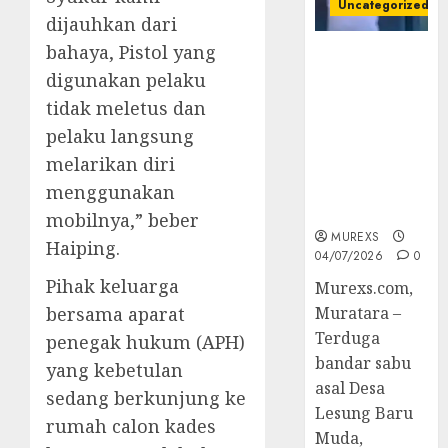
Uncategorized
dijauhkan dari
bahaya, Pistol yang
Bandar Sabu
digunakan pelaku
Asal Rawas
Ulu Musi
tidak meletus dan
Rawas Utara
pelaku langsung
Di Sergap Set
melarikan diri
Res Narkoba
Polres
menggunakan
Muratara
mobilnya,” beber
MUREXS
Haiping.
04/07/2026
0
Pihak keluarga
Murexs.com,
bersama aparat
Muratara –
Terduga
penegak hukum (APH)
bandar sabu
yang kebetulan
asal Desa
sedang berkunjung ke
Lesung Baru
rumah calon kades
Muda,