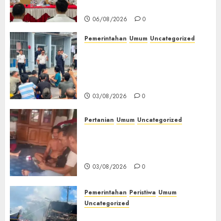
Kemerdekaan RI‎
06/08/2026
0
Pemerintahan
Umum
Uncategorized
‎Lapas Empat Lawang Berikan
Pengarahan WBP, Tekankan
Keamanan, Kebersihan dan
Kesehatan‎
03/08/2026
0
Pertanian
Umum
Uncategorized
Lagi Menyadap Karet Dua
Petani Asal Desa Lesung Batu
Muda Diserang Beruang Liar
03/08/2026
0
Pemerintahan
Peristiwa
Umum
Uncategorized
Direktur Dan Pemilik Truk