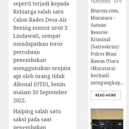
16/07/2026
0
seperti terjadi kepada
Murexs.com,
Keluarga salah satu
Muratara –
Calon Kades Desa Air
Satuan
Bening nomor urut 3
Reserse
Lindawati, sempat
Kriminal
mendapatkan teror
(Satreskrim)
percobaan
Polres Musi
penembakan
Rawas Utara
menggunakan senjata
(Muratara)
berhasil
api oleh orang tidak
mengungkap...
dikenal (OTD), Senin
malam 20 September
READ MORE
2022.
Haiping salah satu
saksi pada saat
penembakan