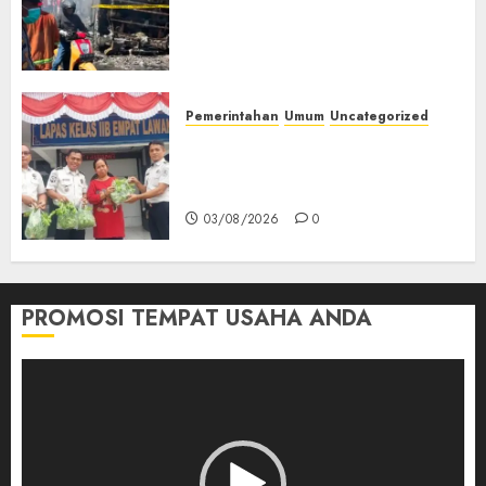
Tangki Ditetapkan Sebagai
Tersangka Atas Kecelakaan
Bus ALS yang Tewaskan 19
Orang
03/08/2026
0
Pemerintahan
Umum
Uncategorized
‎Panen Sayuran Organik,
Lapas Empat Lawang Dorong
Kemandirian Warga Binaan
03/08/2026
0
PROMOSI TEMPAT USAHA ANDA
Pemutar
Video