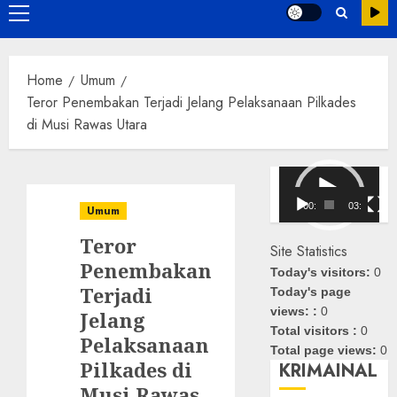
Primary
Menu
Home
Umum
Teror Penembakan Terjadi Jelang Pelaksanaan Pilkades
di Musi Rawas Utara
Pemutar
Video
00:00
03:08
Umum
Teror
Site Statistics
Penembakan
Today's visitors:
0
Terjadi
Today's page
views: :
0
Jelang
Total visitors :
0
Pelaksanaan
Total page views:
0
Pilkades di
KRIMAINAL
Musi Rawas