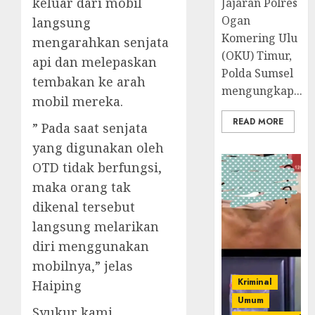
keluar dari mobil
Jajaran Polres
Ogan
langsung
Komering Ulu
mengarahkan senjata
(OKU) Timur,
api dan melepaskan
Polda Sumsel
tembakan ke arah
mengungkap...
mobil mereka.
READ MORE
” Pada saat senjata
yang digunakan oleh
OTD tidak berfungsi,
maka orang tak
dikenal tersebut
langsung melarikan
diri menggunakan
mobilnya,” jelas
Kriminal
Haiping
Umum
Syukur kami