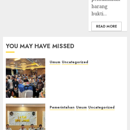
barang
bukti...
READ MORE
YOU MAY HAVE MISSED
Umum
Uncategorized
Tingkatkan Profesionalisme,
Wakapolres Polres Muratara
Ikuti Training of Trainer
(TOT) AI Aman dan
Bertanggung Jawab
07/08/2026
0
Pemerintahan
Umum
Uncategorized
‎Lapas Empat Lawang
Matangkan Persiapan
Peringatan HUT ke-81