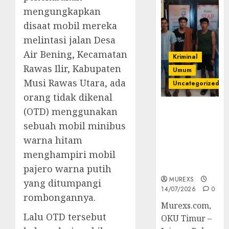
mengungkapkan
disaat mobil mereka
melintasi jalan Desa
Air Bening, Kecamatan
Kriminal
Rawas Ilir, Kabupaten
Umum
Musi Rawas Utara, ada
Uncategorized
orang tidak dikenal
Polres OKUT
(OTD) menggunakan
Gagalkan
sebuah mobil minibus
Pengiriman
warna hitam
368 Ton
menghampiri mobil
Batubara
Ilegal
pajero warna putih
MUREXS
yang ditumpangi
14/07/2026
0
rombongannya.
Murexs.com,
Lalu OTD tersebut
OKU Timur –