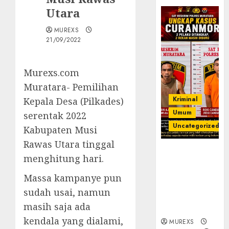
Utara
MUREXS
21/09/2022
Murexs.com
Muratara- Pemilihan
Kriminal
Kepala Desa (Pilkades)
Umum
serentak 2022
Uncategorized
Kabupaten Musi
Rawas Utara tinggal
Kasatreskrim
menghitung hari.
Polres
Muratara
Massa kampanye pun
ungkap Dua
sudah usai, namun
Pelaku
masih saja ada
Curanmor
kendala yang dialami,
MUREXS