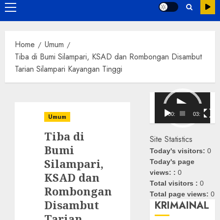
Primary
Menu
Home
Umum
Tiba di Bumi Silampari, KSAD dan Rombongan Disambut
Tarian Silampari Kayangan Tinggi
Pemutar
Video
00:00
03:08
Umum
Tiba di
Site Statistics
Bumi
Today's visitors:
0
Silampari,
Today's page
views: :
0
KSAD dan
Total visitors :
0
Rombongan
Total page views:
0
Disambut
KRIMAINAL
Tarian