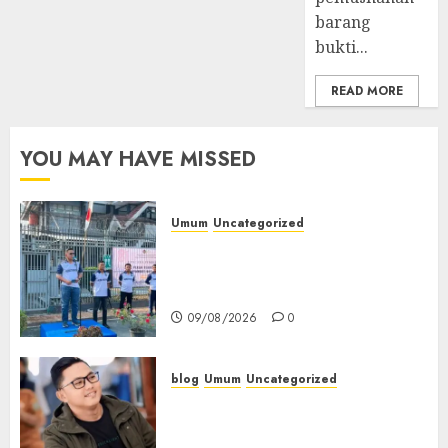
barang
bukti...
READ MORE
YOU MAY HAVE MISSED
Umum
Uncategorized
‎Sambut HUT RI ke-81, Lapas
Empat Lawang Gelar Pekan
Olahraga
09/08/2026
0
blog
Umum
Uncategorized
Tampu Bolon: Semula Bersua
Setia, Retak Kaca di Bibir