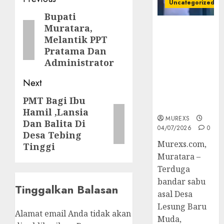
Post
Uncategorized
navigation
Bupati
Previous
Muratara,
Bandar Sabu
post:
Melantik PPT
Asal Rawas
Pratama Dan
Ulu Musi
Rawas Utara
Administrator
Di Sergap Set
Next
Res Narkoba
Polres
PMT Bagi Ibu
Next
Muratara
Hamil ,Lansia
post:
MUREXS
Dan Balita Di
04/07/2026
0
Desa Tebing
Murexs.com,
Tinggi
Muratara –
Terduga
bandar sabu
Tinggalkan Balasan
asal Desa
Lesung Baru
Alamat email Anda tidak akan
Muda,