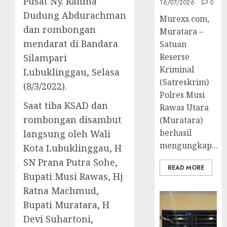
Pusat Ny. Rahma
16/07/2026
0
Dudung Abdurachman
Murexs.com,
dan rombongan
Muratara –
mendarat di Bandara
Satuan
Reserse
Silampari
Kriminal
Lubuklinggau, Selasa
(Satreskrim)
(8/3/2022).
Polres Musi
Saat tiba KSAD dan
Rawas Utara
rombongan disambut
(Muratara)
berhasil
langsung oleh Wali
mengungkap...
Kota Lubuklinggau, H
SN Prana Putra Sohe,
READ MORE
Bupati Musi Rawas, Hj
Ratna Machmud,
Bupati Muratara, H
Devi Suhartoni,