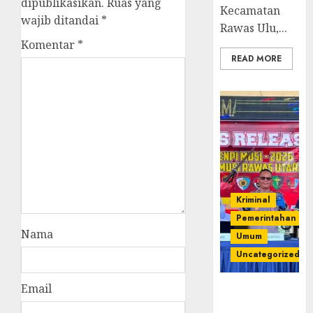
dipublikasikan.
Ruas yang
Kecamatan
wajib ditandai
*
Rawas Ulu,...
Komentar
*
READ MORE
Kriminal
Pemerintahan
Nama
Umum
Uncategorized
Email
Operasi
Senpi musi