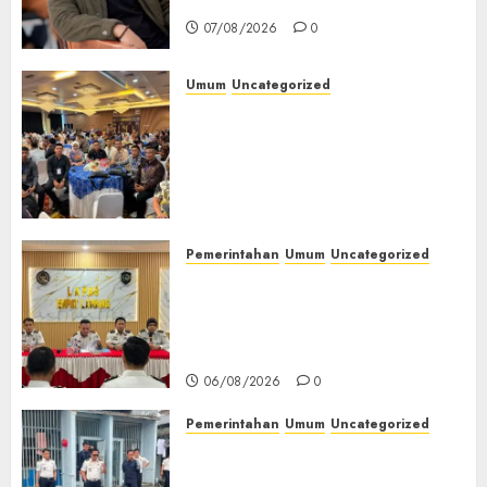
Jendela
07/08/2026
0
Umum
Uncategorized
Tingkatkan Profesionalisme,
Wakapolres Polres Muratara
Ikuti Training of Trainer
(TOT) AI Aman dan
Bertanggung Jawab
07/08/2026
0
Pemerintahan
Umum
Uncategorized
‎Lapas Empat Lawang
Matangkan Persiapan
Peringatan HUT ke-81
Kemerdekaan RI‎
06/08/2026
0
Pemerintahan
Umum
Uncategorized
‎Lapas Empat Lawang Berikan
Pengarahan WBP, Tekankan