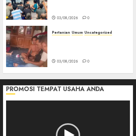
Keamanan, Kebersihan dan
Kesehatan‎
03/08/2026
0
Pertanian
Umum
Uncategorized
Lagi Menyadap Karet Dua
Petani Asal Desa Lesung Batu
Muda Diserang Beruang Liar
03/08/2026
0
PROMOSI TEMPAT USAHA ANDA
Pemutar
Video