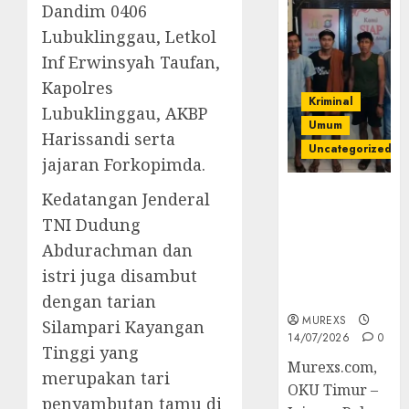
Dandim 0406
Lubuklinggau, Letkol
Inf Erwinsyah Taufan,
Kapolres
Kriminal
Lubuklinggau, AKBP
Umum
Harissandi serta
Uncategorized
jajaran Forkopimda.
Polres OKUT
Kedatangan Jenderal
Gagalkan
TNI Dudung
Pengiriman
Abdurachman dan
368 Ton
istri juga disambut
Batubara
Ilegal
dengan tarian
MUREXS
Silampari Kayangan
14/07/2026
0
Tinggi yang
Murexs.com,
merupakan tari
OKU Timur –
penyambutan tamu di