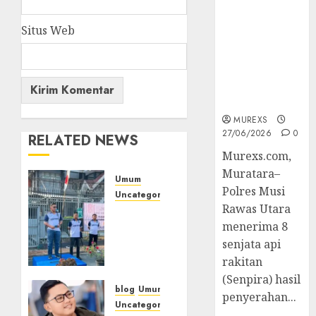
2026,Polres
Muratara
Situs Web
Berhasil
Ungkap
Kejahatan
Senjata Api
Ilegal
MUREXS
27/06/2026
0
RELATED NEWS
Murexs.com,
Muratara–
Umum
Polres Musi
Uncategorized
Rawas Utara
‎Sambut
menerima 8
HUT RI
ke-81,
senjata api
Lapas
rakitan
Empat
(Senpira) hasil
Lawang
blog
Umum
penyerahan...
Gelar
Uncategorized