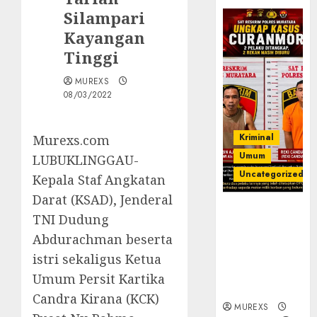
Silampari
Kayangan
Tinggi
MUREXS
08/03/2022
Kriminal
Murexs.com
Umum
LUBUKLINGGAU-
Uncategorized
Kepala Staf Angkatan
Darat (KSAD), Jenderal
Kasatreskrim
TNI Dudung
Polres
Abdurachman beserta
Muratara
ungkap Dua
istri sekaligus Ketua
Pelaku
Umum Persit Kartika
Curanmor
Candra Kirana (KCK)
MUREXS