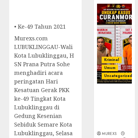
• Ke-49 Tahun 2021
Murexs.com
LUBUKLINGGAU-Wali
Kota Lubuklinggau, H
Kriminal
SN Prana Putra Sohe
Umum
menghadiri acara
Uncategorized
peringatan Hari
Kesatuan Gerak PKK
Kasatreskrim
ke-49 Tingkat Kota
Polres
Muratara
Lubuklinggau di
ungkap Dua
Gedung Kesenian
Pelaku
Sebiduk Semare Kota
Curanmor
Lubuklinggau, Selasa
MUREXS