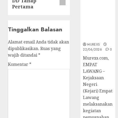
DD Tahap
Berkekuatan
Pertama
Hukum
Tetap,
Tegaskan
Komitmen
Tinggalkan Balasan
Penegakan
Hukum‎
Alamat email Anda tidak akan
MUREXS
dipublikasikan.
Ruas yang
22/06/2026
0
wajib ditandai
*
‎Murexs.com,
Komentar
*
EMPAT
LAWANG –
Kejaksaan
Negeri
(Kejari) Empat
Lawang
melaksanakan
kegiatan
pemusnahan