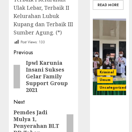
READ MORE
Ulak Lebar, Terbaik II
Kelurahan Lubuk
Kupang dan Terbaik III
Sumber Agung. (*)
Post Views:
133
Post
Previous
navigation
Ipwl Karunia
Previous
Insani Sukses
post:
Kriminal
Gelar Family
Umum
Support Group
Uncategorized
2021
Next
‎Kejari Empat
Lawang
Pemdes Jadi
Next
Musnahkan
Mulya 1,
post:
Barang Bukti
Penyerahan BLT
45 Perkara