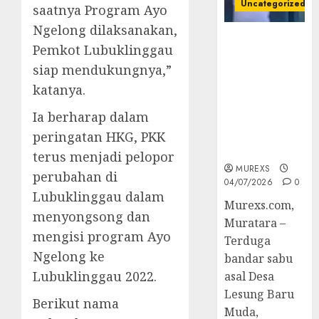
Uncategorized
saatnya Program Ayo
Ngelong dilaksanakan,
Bandar Sabu
Pemkot Lubuklinggau
Asal Rawas
siap mendukungnya,”
Ulu Musi
Rawas Utara
katanya.
Di Sergap Set
Ia berharap dalam
Res Narkoba
Polres
peringatan HKG, PKK
Muratara
terus menjadi pelopor
MUREXS
perubahan di
04/07/2026
0
Lubuklinggau dalam
Murexs.com,
menyongsong dan
Muratara –
mengisi program Ayo
Terduga
Ngelong ke
bandar sabu
Lubuklinggau 2022.
asal Desa
Lesung Baru
Berikut nama
Muda,