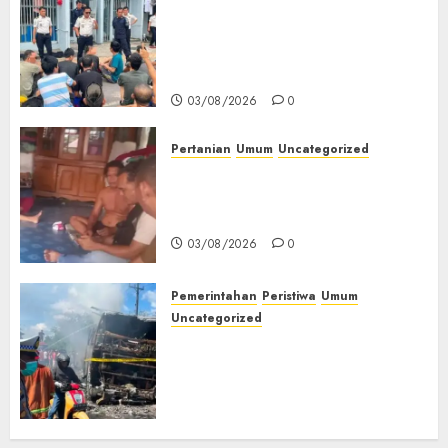
‎Lapas Empat Lawang Berikan
Pengarahan WBP, Tekankan
Keamanan, Kebersihan dan
Kesehatan‎
03/08/2026
0
Pertanian
Umum
Uncategorized
Lagi Menyadap Karet Dua
Petani Asal Desa Lesung Batu
Muda Diserang Beruang Liar
03/08/2026
0
Pemerintahan
Peristiwa
Umum
Uncategorized
Direktur Dan Pemilik Truk
Tangki Ditetapkan Sebagai
Tersangka Atas Kecelakaan
Bus ALS yang Tewaskan 19
Orang