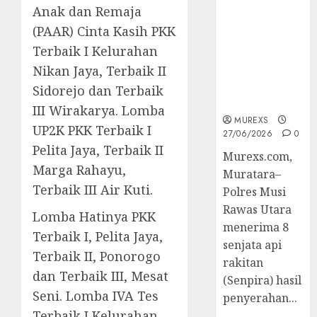
2026,Polres
Anak dan Remaja
Muratara
(PAAR) Cinta Kasih PKK
Berhasil
Terbaik I Kelurahan
Ungkap
Nikan Jaya, Terbaik II
Kejahatan
Senjata Api
Sidorejo dan Terbaik
Ilegal
III Wirakarya. Lomba
MUREXS
UP2K PKK Terbaik I
27/06/2026
0
Pelita Jaya, Terbaik II
Murexs.com,
Marga Rahayu,
Muratara–
Terbaik III Air Kuti.
Polres Musi
Rawas Utara
Lomba Hatinya PKK
menerima 8
Terbaik I, Pelita Jaya,
senjata api
Terbaik II, Ponorogo
rakitan
dan Terbaik III, Mesat
(Senpira) hasil
Seni. Lomba IVA Tes
penyerahan...
Terbaik I Kelurahan