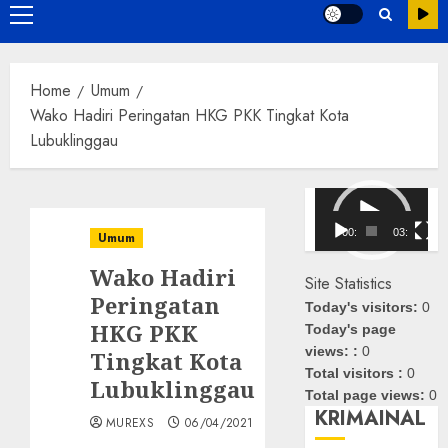
Primary
Menu
Home
Umum
Wako Hadiri Peringatan HKG PKK Tingkat Kota
Lubuklinggau
Pemutar
Video
00:00
03:08
Umum
Wako Hadiri
Site Statistics
Peringatan
Today's visitors:
0
HKG PKK
Today's page
views: :
0
Tingkat Kota
Total visitors :
0
Lubuklinggau
Total page views:
0
KRIMAINAL
MUREXS
06/04/2021