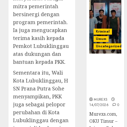
mitra pemerintah
bersinergi dengan
program pemerintah.
Ia juga mengucapkan
Kriminal
terima kasih kepada
Umum
Pemkot Lubuklinggau
Uncategorized
atas dukungan dan
Polres OKUT
bantuan kepada PKK.
Gagalkan
Sementara itu, Wali
Pengiriman
368 Ton
Kota Lubuklinggau, H
Batubara
SN Prana Putra Sohe
Ilegal
menyampikan, PKK
MUREXS
juga sebagai pelopor
14/07/2026
0
perubahan di Kota
Murexs.com,
Lubuklinggau dengan
OKU Timur –