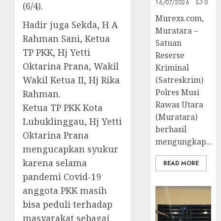
16/07/2026
0
(6/4).
Murexs.com,
Hadir juga Sekda, H A
Muratara –
Rahman Sani, Ketua
Satuan
TP PKK, Hj Yetti
Reserse
Oktarina Prana, Wakil
Kriminal
Wakil Ketua II, Hj Rika
(Satreskrim)
Polres Musi
Rahman.
Rawas Utara
Ketua TP PKK Kota
(Muratara)
Lubuklinggau, Hj Yetti
berhasil
Oktarina Prana
mengungkap...
mengucapkan syukur
karena selama
READ MORE
pandemi Covid-19
anggota PKK masih
bisa peduli terhadap
masyarakat sebagai