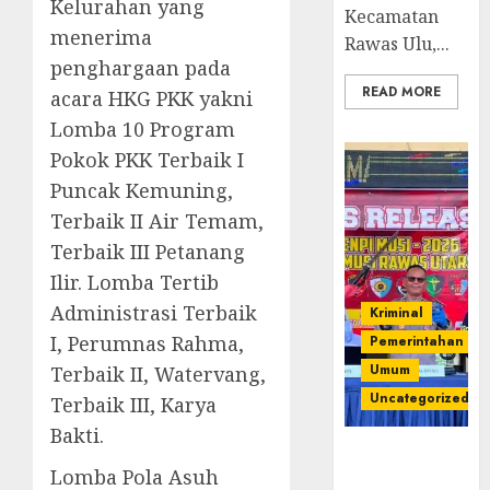
Kelurahan yang
Kecamatan
menerima
Rawas Ulu,...
penghargaan pada
READ MORE
acara HKG PKK yakni
Lomba 10 Program
Pokok PKK Terbaik I
Puncak Kemuning,
Terbaik II Air Temam,
Terbaik III Petanang
Ilir. Lomba Tertib
Administrasi Terbaik
Kriminal
I, Perumnas Rahma,
Pemerintahan
Umum
Terbaik II, Watervang,
Uncategorized
Terbaik III, Karya
Bakti.
Operasi
Lomba Pola Asuh
Senpi musi