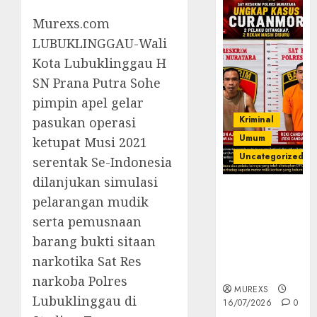
Murexs.com
LUBUKLINGGAU-Wali
Kota Lubuklinggau H
SN Prana Putra Sohe
pimpin apel gelar
Kriminal
pasukan operasi
Umum
ketupat Musi 2021
Uncategorized
serentak Se-Indonesia
dilanjukan simulasi
Kasatreskrim
pelarangan mudik
Polres
serta pemusnaan
Muratara
ungkap Dua
barang bukti sitaan
Pelaku
narkotika Sat Res
Curanmor
narkoba Polres
MUREXS
Lubuklinggau di
16/07/2026
0