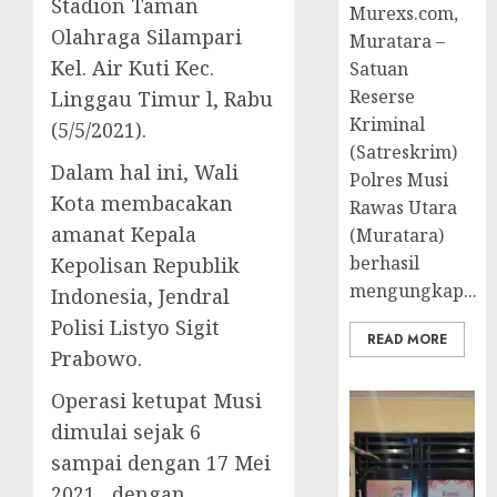
Stadion Taman
Murexs.com,
Olahraga Silampari
Muratara –
Kel. Air Kuti Kec.
Satuan
Reserse
Linggau Timur l, Rabu
Kriminal
(5/5/2021).
(Satreskrim)
Dalam hal ini, Wali
Polres Musi
Kota membacakan
Rawas Utara
amanat Kepala
(Muratara)
berhasil
Kepolisan Republik
mengungkap...
Indonesia, Jendral
Polisi Listyo Sigit
READ MORE
Prabowo.
Operasi ketupat Musi
dimulai sejak 6
sampai dengan 17 Mei
2021 , dengan