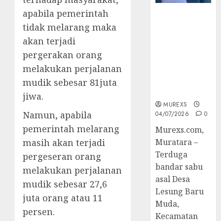
apabila pemerintah
Bandar Sabu
tidak melarang maka
Asal Rawas
Ulu Musi
akan terjadi
Rawas Utara
pergerakan orang
Di Sergap Set
melakukan perjalanan
Res Narkoba
Polres
mudik sebesar 81juta
Muratara
jiwa.
MUREXS
Namun, apabila
04/07/2026
0
pemerintah melarang
Murexs.com,
masih akan terjadi
Muratara –
Terduga
pergeseran orang
bandar sabu
melakukan perjalanan
asal Desa
mudik sebesar 27,6
Lesung Baru
juta orang atau 11
Muda,
persen.
Kecamatan