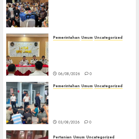
Wakapolres Polres Muratara
Ikuti Training of Trainer
(TOT) AI Aman dan
Bertanggung Jawab
07/08/2026
0
Pemerintahan
Umum
Uncategorized
‎Lapas Empat Lawang
Matangkan Persiapan
Peringatan HUT ke-81
Kemerdekaan RI‎
06/08/2026
0
Pemerintahan
Umum
Uncategorized
‎Lapas Empat Lawang Berikan
Pengarahan WBP, Tekankan
Keamanan, Kebersihan dan
Kesehatan‎
03/08/2026
0
Pertanian
Umum
Uncategorized