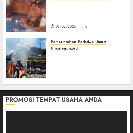
Lagi Menyadap Karet Dua
Petani Asal Desa Lesung Batu
Muda Diserang Beruang Liar
03/08/2026
0
Pemerintahan
Peristiwa
Umum
Uncategorized
Direktur Dan Pemilik Truk
Tangki Ditetapkan Sebagai
Tersangka Atas Kecelakaan
Bus ALS yang Tewaskan 19
Orang
03/08/2026
0
PROMOSI TEMPAT USAHA ANDA
Pemutar
Video