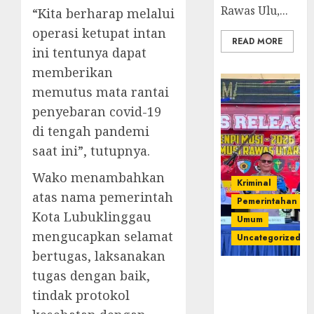
Rawas Ulu,...
“Kita berharap melalui
operasi ketupat intan
READ MORE
ini tentunya dapat
memberikan
memutus mata rantai
penyebaran covid-19
di tengah pandemi
saat ini”, tutupnya.
Wako menambahkan
Kriminal
atas nama pemerintah
Pemerintahan
Kota Lubuklinggau
Umum
mengucapkan selamat
Uncategorized
bertugas, laksanakan
Operasi
tugas dengan baik,
Senpi musi
tindak protokol
2026,Polres