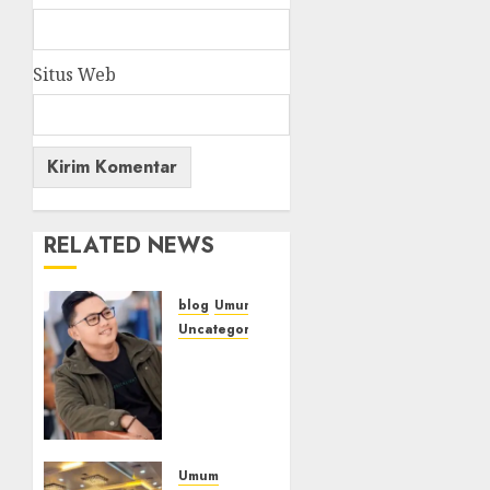
Situs Web
RELATED NEWS
blog
Umum
Uncategorized
Tampu
Bolon:
Semula
Bersua
Setia,
Retak
Umum