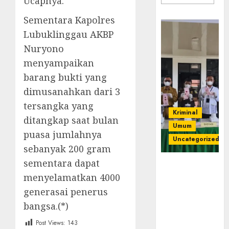
Ucapnya.
Sementara Kapolres
Lubuklinggau AKBP
Nuryono
menyampaikan
barang bukti yang
dimusanahkan dari 3
tersangka yang
Kriminal
ditangkap saat bulan
Umum
puasa jumlahnya
Uncategorized
sebanyak 200 gram
sementara dapat
‎Kejari Empat
menyelamatkan 4000
Lawang
Musnahkan
generasai penerus
Barang Bukti
bangsa.(*)
45 Perkara
Berkekuatan
Post Views:
143