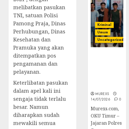
melibatkan pasukan
TNI, satuan Polisi
Pamong Praja, Dinas
Kriminal
Perhubungan, Dinas
Umum
Kesehatan dan
Uncategorized
Pramuka yang akan
Polres OKUT
ditempatkan pos
Gagalkan
pengamanan dan
Pengiriman
pelayanan.
368 Ton
Batubara
Keterlibatan pasukan
Ilegal
dalam apel kali ini
MUREXS
sengaja tidak terlalu
14/07/2026
0
besar. Namun
Murexs.com,
diharapkan sudah
OKU Timur –
mewakili semua
Jajaran Polres