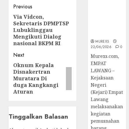
Hukum
Post
Previous
Tetap,
navigation
Tegaskan
Via Vidcon,
Previous
Komitmen
Sekretaris DPMPTSP
post:
Penegakan
Lubuklinggau
Hukum‎
Mengikuti Dialog
MUREXS
nasional BKPM RI
22/06/2026
0
Next
‎Murexs.com,
EMPAT
Oknum Kepala
Next
LAWANG –
Disnakertran
post:
Kejaksaan
Muratara Di
duga Kangkangi
Negeri
Aturan
(Kejari) Empat
Lawang
melaksanakan
kegiatan
Tinggalkan Balasan
pemusnahan
barang