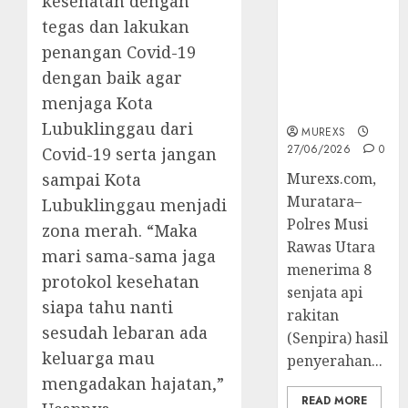
kesehatan dengan
Muratara
tegas dan lakukan
Berhasil
Ungkap
penangan Covid-19
Kejahatan
dengan baik agar
Senjata Api
menjaga Kota
Ilegal
Lubuklinggau dari
MUREXS
27/06/2026
0
Covid-19 serta jangan
sampai Kota
Murexs.com,
Muratara–
Lubuklinggau menjadi
Polres Musi
zona merah. “Maka
Rawas Utara
mari sama-sama jaga
menerima 8
protokol kesehatan
senjata api
siapa tahu nanti
rakitan
sesudah lebaran ada
(Senpira) hasil
keluarga mau
penyerahan...
mengadakan hajatan,”
READ MORE