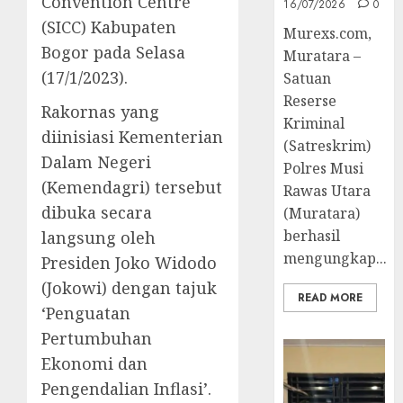
Convention Centre
16/07/2026
0
(SICC) Kabupaten
Murexs.com,
Bogor pada Selasa
Muratara –
(17/1/2023).
Satuan
Reserse
Rakornas yang
Kriminal
diinisiasi Kementerian
(Satreskrim)
Dalam Negeri
Polres Musi
(Kemendagri) tersebut
Rawas Utara
dibuka secara
(Muratara)
berhasil
langsung oleh
mengungkap...
Presiden Joko Widodo
(Jokowi) dengan tajuk
READ MORE
‘Penguatan
Pertumbuhan
Ekonomi dan
Pengendalian Inflasi’.