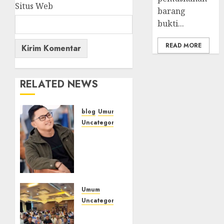
Situs Web
barang
bukti...
READ MORE
RELATED NEWS
blog
Umum
Uncategorized
Tampu
Bolon:
Semula
Bersua
Setia,
Retak
Umum
Kaca di
Uncategorized
Bibir
Tingkatkan
Jendela