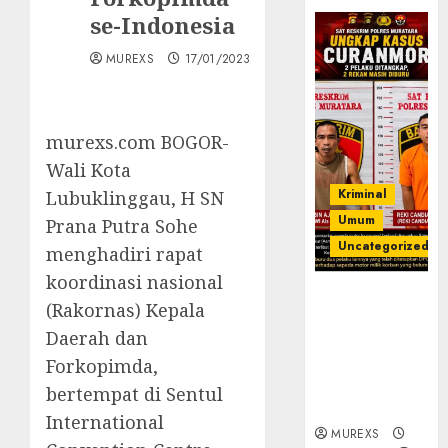
se-Indonesia
MUREXS
17/01/2023
murexs.com BOGOR-
Wali Kota
Kriminal
Lubuklinggau, H SN
Umum
Prana Putra Sohe
Uncategorized
menghadiri rapat
koordinasi nasional
Kasatreskrim
(Rakornas) Kepala
Polres
Daerah dan
Muratara
ungkap Dua
Forkopimda,
Pelaku
bertempat di Sentul
Curanmor
International
MUREXS