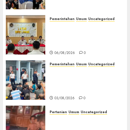
(TOT) AI Aman dan
Bertanggung Jawab
07/08/2026
0
Pemerintahan
Umum
Uncategorized
‎Lapas Empat Lawang
Matangkan Persiapan
Peringatan HUT ke-81
Kemerdekaan RI‎
06/08/2026
0
Pemerintahan
Umum
Uncategorized
‎Lapas Empat Lawang Berikan
Pengarahan WBP, Tekankan
Keamanan, Kebersihan dan
Kesehatan‎
03/08/2026
0
Pertanian
Umum
Uncategorized
Lagi Menyadap Karet Dua
Petani Asal Desa Lesung Batu