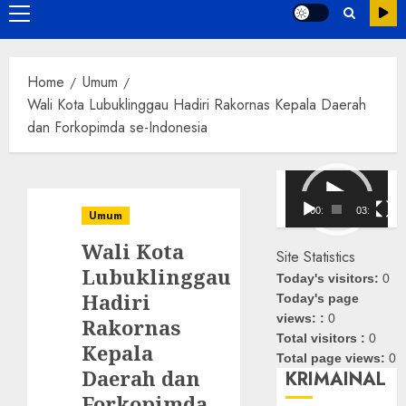
Primary
Menu
Home
Umum
Wali Kota Lubuklinggau Hadiri Rakornas Kepala Daerah
dan Forkopimda se-Indonesia
Pemutar
Video
00:00
03:08
Umum
Wali Kota
Site Statistics
Lubuklinggau
Today's visitors:
0
Hadiri
Today's page
views: :
0
Rakornas
Total visitors :
0
Kepala
Total page views:
0
Daerah dan
KRIMAINAL
Forkopimda