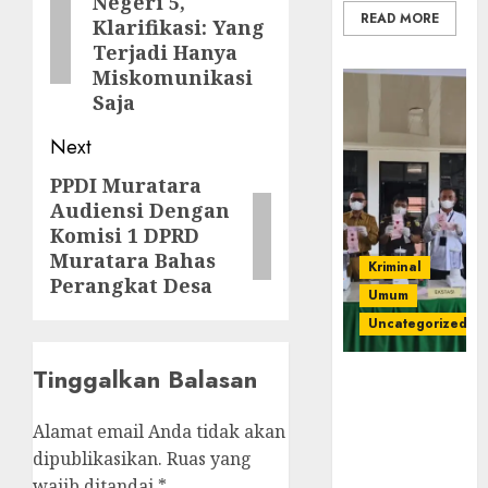
Negeri 5,
post:
READ MORE
Klarifikasi: Yang
Terjadi Hanya
Miskomunikasi
Saja
Next
PPDI Muratara
Next
Audiensi Dengan
post:
Komisi 1 DPRD
Muratara Bahas
Kriminal
Perangkat Desa
Umum
Uncategorized
Tinggalkan Balasan
‎Kejari Empat
Lawang
Musnahkan
Alamat email Anda tidak akan
Barang Bukti
dipublikasikan.
Ruas yang
45 Perkara
wajib ditandai
*