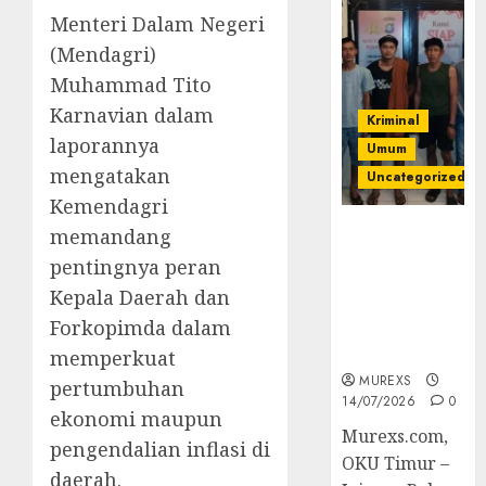
Menteri Dalam Negeri
(Mendagri)
Muhammad Tito
Karnavian dalam
Kriminal
laporannya
Umum
mengatakan
Uncategorized
Kemendagri
Polres OKUT
memandang
Gagalkan
pentingnya peran
Pengiriman
Kepala Daerah dan
368 Ton
Forkopimda dalam
Batubara
Ilegal
memperkuat
MUREXS
pertumbuhan
14/07/2026
0
ekonomi maupun
Murexs.com,
pengendalian inflasi di
OKU Timur –
daerah.