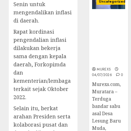
Uncategorized
Senin untuk
mengendalikan inflasi
Bandar Sabu
di daerah.
Asal Rawas
Ulu Musi
Rapat kordinasi
Rawas Utara
pengendalian inflasi
Di Sergap Set
dilakukan bekerja
Res Narkoba
Polres
sama dengan kepala
Muratara
daerah, Forkopimda
MUREXS
dan
04/07/2026
0
kementerian/lembaga
Murexs.com,
terkait sejak Oktober
Muratara –
2022.
Terduga
bandar sabu
Selain itu, berkat
asal Desa
arahan Presiden serta
Lesung Baru
kolaborasi pusat dan
Muda,