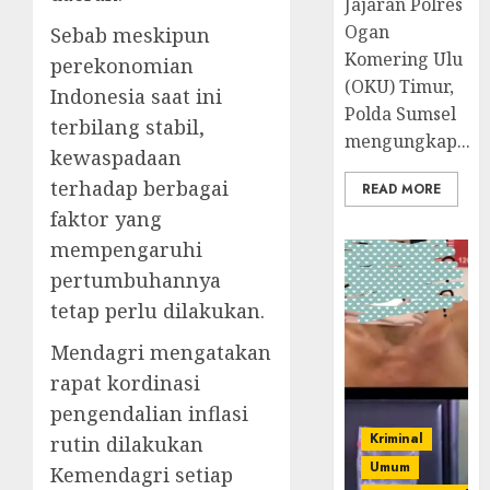
Jajaran Polres
Ogan
Sebab meskipun
Komering Ulu
perekonomian
(OKU) Timur,
Indonesia saat ini
Polda Sumsel
terbilang stabil,
mengungkap...
kewaspadaan
terhadap berbagai
READ MORE
faktor yang
mempengaruhi
pertumbuhannya
tetap perlu dilakukan.
Mendagri mengatakan
rapat kordinasi
pengendalian inflasi
Kriminal
rutin dilakukan
Umum
Kemendagri setiap