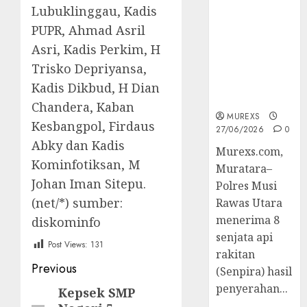
2026,Polres
Lubuklinggau, Kadis
Muratara
PUPR, Ahmad Asril
Berhasil
Asri, Kadis Perkim, H
Ungkap
Trisko Depriyansa,
Kejahatan
Senjata Api
Kadis Dikbud, H Dian
Ilegal
Chandera, Kaban
MUREXS
Kesbangpol, Firdaus
27/06/2026
0
Abky dan Kadis
Murexs.com,
Kominfotiksan, M
Muratara–
Johan Iman Sitepu.
Polres Musi
(net/*) sumber:
Rawas Utara
menerima 8
diskominfo
senjata api
Post Views:
131
rakitan
Post
Previous
(Senpira) hasil
navigation
penyerahan...
Kepsek SMP
Previous