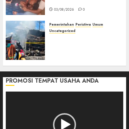
Muda Diserang Beruang Liar
03/08/2026
0
Pemerintahan
Peristiwa
Umum
Uncategorized
Direktur Dan Pemilik Truk
Tangki Ditetapkan Sebagai
Tersangka Atas Kecelakaan
Bus ALS yang Tewaskan 19
Orang
03/08/2026
0
PROMOSI TEMPAT USAHA ANDA
Pemutar
Video