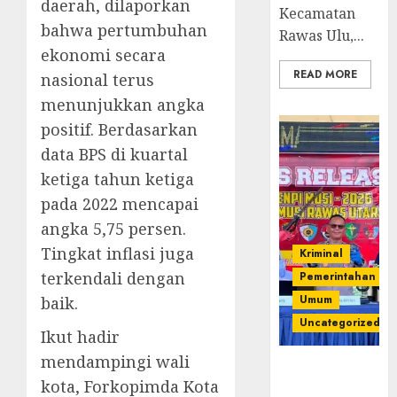
daerah, dilaporkan
Kecamatan
bahwa pertumbuhan
Rawas Ulu,...
ekonomi secara
READ MORE
nasional terus
menunjukkan angka
positif. Berdasarkan
data BPS di kuartal
ketiga tahun ketiga
pada 2022 mencapai
angka 5,75 persen.
Tingkat inflasi juga
Kriminal
terkendali dengan
Pemerintahan
Umum
baik.
Uncategorized
Ikut hadir
mendampingi wali
Operasi
kota, Forkopimda Kota
Senpi musi