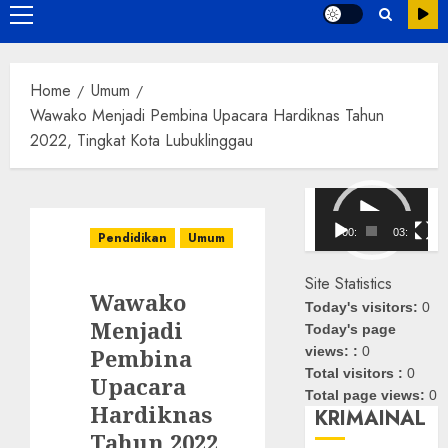
Primary
Menu
Home
Umum
Wawako Menjadi Pembina Upacara Hardiknas Tahun
2022, Tingkat Kota Lubuklinggau
Pemutar
Video
00:00
03:08
Pendidikan
Umum
Site Statistics
Wawako
Today's visitors:
0
Menjadi
Today's page
Pembina
views: :
0
Total visitors :
0
Upacara
Total page views:
0
Hardiknas
KRIMAINAL
Tahun 2022,