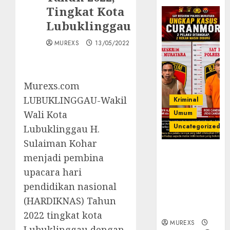
Tingkat Kota
Lubuklinggau
MUREXS
13/05/2022
Murexs.com
LUBUKLINGGAU-Wakil
Kriminal
Wali Kota
Umum
Uncategorized
Lubuklinggau H.
Sulaiman Kohar
Kasatreskrim
menjadi pembina
Polres
upacara hari
Muratara
pendidikan nasional
ungkap Dua
Pelaku
(HARDIKNAS) Tahun
Curanmor
2022 tingkat kota
MUREXS
Lubuklinggau dengan