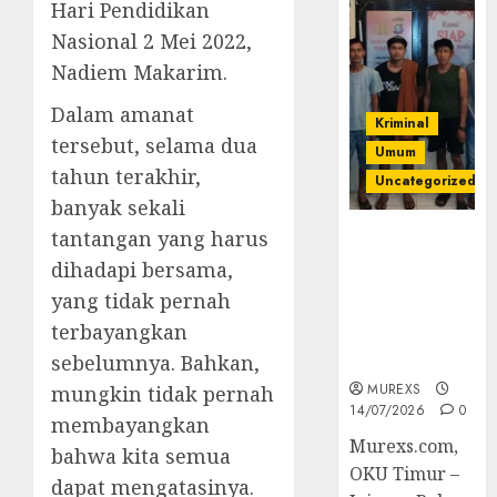
Hari Pendidikan
Nasional 2 Mei 2022,
Nadiem Makarim.
Dalam amanat
Kriminal
tersebut, selama dua
Umum
tahun terakhir,
Uncategorized
banyak sekali
tantangan yang harus
Polres OKUT
Gagalkan
dihadapi bersama,
Pengiriman
yang tidak pernah
368 Ton
terbayangkan
Batubara
Ilegal
sebelumnya. Bahkan,
MUREXS
mungkin tidak pernah
14/07/2026
0
membayangkan
Murexs.com,
bahwa kita semua
OKU Timur –
dapat mengatasinya.