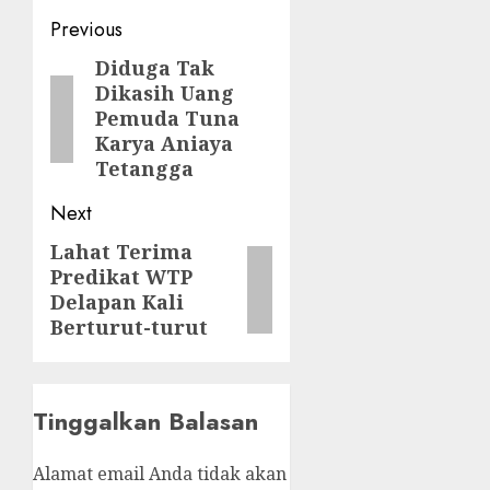
Post
Previous
navigation
Diduga Tak
Previous
Dikasih Uang
post:
Pemuda Tuna
Karya Aniaya
Tetangga
Next
Lahat Terima
Next
Predikat WTP
post:
Delapan Kali
Berturut-turut
Tinggalkan Balasan
Alamat email Anda tidak akan