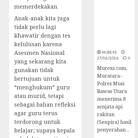
2026,Polres
memerdekakan.
Muratara
Berhasil
Anak-anak kita juga
Ungkap
tidak perlu lagi
Kejahatan
khawatir dengan tes
Senjata Api
kelulusan karena
Ilegal
Asesmen Nasional
MUREXS
27/06/2026
0
yang sekarang kita
Murexs.com,
gunakan tidak
Muratara–
bertujuan untuk
Polres Musi
“menghukum” guru
Rawas Utara
atau murid, tetapi
menerima 8
sebagai bahan refleksi
senjata api
agar guru terus
rakitan
terdorong untuk
(Senpira) hasil
penyerahan...
belajar; supaya kepala