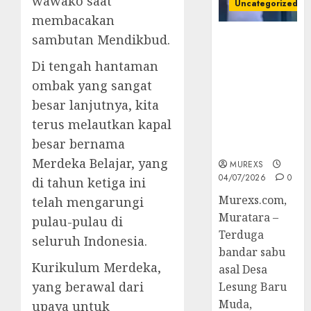
wawako saat
Uncategorized
membacakan
sambutan Mendikbud.
Bandar Sabu
Asal Rawas
Di tengah hantaman
Ulu Musi
ombak yang sangat
Rawas Utara
Di Sergap Set
besar lanjutnya, kita
Res Narkoba
terus melautkan kapal
Polres
besar bernama
Muratara
Merdeka Belajar, yang
MUREXS
04/07/2026
0
di tahun ketiga ini
Murexs.com,
telah mengarungi
Muratara –
pulau-pulau di
Terduga
seluruh Indonesia.
bandar sabu
Kurikulum Merdeka,
asal Desa
yang berawal dari
Lesung Baru
Muda,
upaya untuk