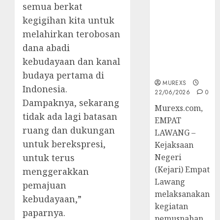
Berkekuatan
semua berkat
Hukum
kegigihan kita untuk
Tetap,
melahirkan terobosan
Tegaskan
dana abadi
Komitmen
Penegakan
kebudayaan dan kanal
Hukum‎
budaya pertama di
MUREXS
Indonesia.
22/06/2026
0
Dampaknya, sekarang
‎Murexs.com,
tidak ada lagi batasan
EMPAT
ruang dan dukungan
LAWANG –
untuk berekspresi,
Kejaksaan
untuk terus
Negeri
(Kejari) Empat
menggerakkan
Lawang
pemajuan
melaksanakan
kebudayaan,”
kegiatan
paparnya.
pemusnahan