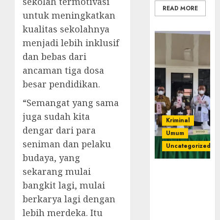
sekolah termotivasi
READ MORE
untuk meningkatkan
kualitas sekolahnya
menjadi lebih inklusif
dan bebas dari
ancaman tiga dosa
besar pendidikan.
“Semangat yang sama
juga sudah kita
Kriminal
dengar dari para
Umum
seniman dan pelaku
Uncategorized
budaya, yang
sekarang mulai
‎Kejari Empat
Lawang
bangkit lagi, mulai
Musnahkan
berkarya lagi dengan
Barang Bukti
lebih merdeka. Itu
45 Perkara