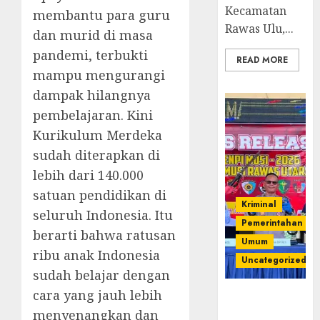
Kecamatan
membantu para guru
Rawas Ulu,...
dan murid di masa
pandemi, terbukti
READ MORE
mampu mengurangi
dampak hilangnya
pembelajaran. Kini
Kurikulum Merdeka
sudah diterapkan di
lebih dari 140.000
satuan pendidikan di
Kriminal
seluruh Indonesia. Itu
Pemerintahan
berarti bahwa ratusan
Umum
ribu anak Indonesia
Uncategorized
sudah belajar dengan
cara yang jauh lebih
Operasi
Senpi musi
menyenangkan dan