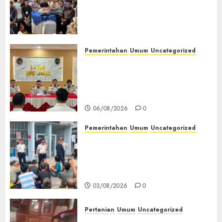
Ikuti Training of Trainer
(TOT) AI Aman dan
Bertanggung Jawab
07/08/2026
0
Pemerintahan
Umum
Uncategorized
‎Lapas Empat Lawang
Matangkan Persiapan
Peringatan HUT ke-81
Kemerdekaan RI‎
06/08/2026
0
Pemerintahan
Umum
Uncategorized
‎Lapas Empat Lawang Berikan
Pengarahan WBP, Tekankan
Keamanan, Kebersihan dan
Kesehatan‎
03/08/2026
0
Pertanian
Umum
Uncategorized