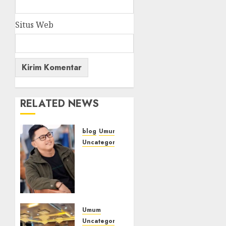
Situs Web
RELATED NEWS
blog
Umum
Uncategorized
Tampu
Bolon:
Semula
Bersua
Setia,
Retak
Umum
Kaca di
Uncategorized