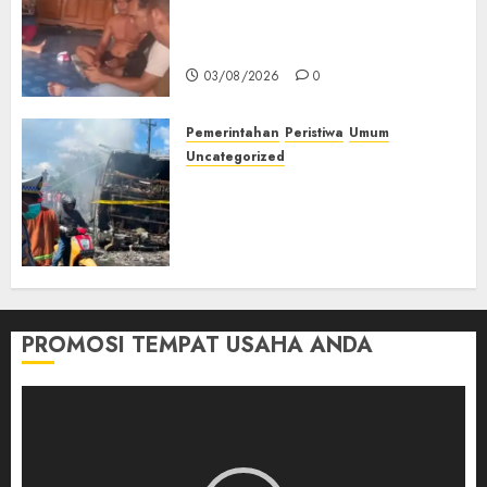
Lagi Menyadap Karet Dua
Petani Asal Desa Lesung Batu
Muda Diserang Beruang Liar
03/08/2026
0
Pemerintahan
Peristiwa
Umum
Uncategorized
Direktur Dan Pemilik Truk
Tangki Ditetapkan Sebagai
Tersangka Atas Kecelakaan
Bus ALS yang Tewaskan 19
Orang
03/08/2026
0
PROMOSI TEMPAT USAHA ANDA
Pemutar
Video