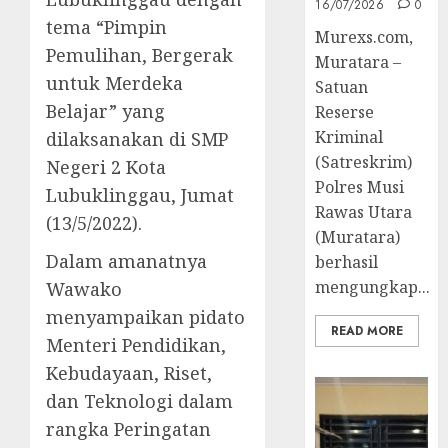
16/07/2026
0
tema “Pimpin
Murexs.com,
Pemulihan, Bergerak
Muratara –
untuk Merdeka
Satuan
Belajar” yang
Reserse
Kriminal
dilaksanakan di SMP
(Satreskrim)
Negeri 2 Kota
Polres Musi
Lubuklinggau, Jumat
Rawas Utara
(13/5/2022).
(Muratara)
Dalam amanatnya
berhasil
mengungkap...
Wawako
menyampaikan pidato
READ MORE
Menteri Pendidikan,
Kebudayaan, Riset,
dan Teknologi dalam
rangka Peringatan