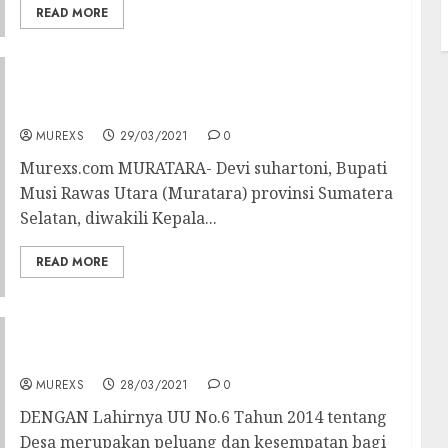
READ MORE
Pemberdayaan Ekonomi Pedesaan ‘BUMDes’
Launching Mart Sejahtera Desa Sungai Jauh
MUREXS
29/03/2021
0
Murexs.com MURATARA- Devi suhartoni, Bupati
Musi Rawas Utara (Muratara) provinsi Sumatera
Selatan, diwakili Kepala...
READ MORE
Opini: Inilah Desa dan Permasalahannya
MUREXS
28/03/2021
0
DENGAN Lahirnya UU No.6 Tahun 2014 tentang
Desa merupakan peluang dan kesempatan bagi