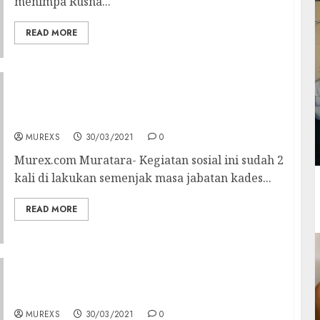
menimpa Rusna...
READ MORE
Sosial: Kades Embacang Baru Ilir Ajak
Masyarakat Bergotong-royong
MUREXS
30/03/2021
0
Murex.com Muratara- Kegiatan sosial ini sudah 2
kali di lakukan semenjak masa jabatan kades...
READ MORE
Ryan Syahputra Resmi Nahkodai PD IWO
MUBA
MUREXS
30/03/2021
0