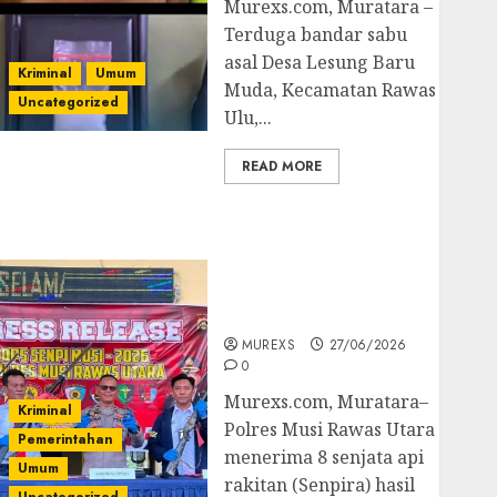
Murexs.com, Muratara –
Terduga bandar sabu
asal Desa Lesung Baru
Kriminal
Umum
Muda, Kecamatan Rawas
Uncategorized
Ulu,...
READ MORE
Operasi Senpi musi
2026,Polres Muratara
Berhasil Ungkap
Kejahatan Senjata Api
Ilegal
MUREXS
27/06/2026
0
Murexs.com, Muratara–
Kriminal
Polres Musi Rawas Utara
Pemerintahan
menerima 8 senjata api
Umum
rakitan (Senpira) hasil