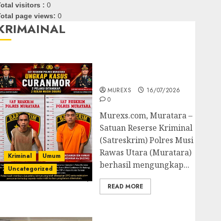
otal visitors :
0
otal page views:
0
KRIMAINAL
Kasatreskrim Polres
Muratara ungkap Dua
Pelaku Curanmor
MUREXS
16/07/2026
0
Murexs.com, Muratara –
Satuan Reserse Kriminal
(Satreskrim) Polres Musi
Rawas Utara (Muratara)
Kriminal
Umum
berhasil mengungkap...
Uncategorized
READ MORE
Polres OKUT Gagalkan
Pengiriman 368 Ton