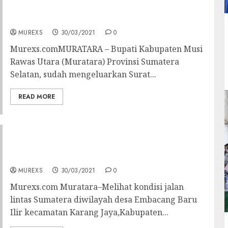
Bupati Muratara Keluarkan Surat Edaran,
Terkait Penataan TKS Di Mulai 1 April 2021
MUREXS
30/03/2021
0
Murexs.comMURATARA – Bupati Kabupaten Musi
Rawas Utara (Muratara) Provinsi Sumatera
Selatan, sudah mengeluarkan Surat...
READ MORE
Cegah Kecelakaan, Kades Embacang Baru
Ilir Bersama Perangkat Desa Gotong Royong
Tambal Jalan Berlubang
MUREXS
30/03/2021
0
Murexs.com Muratara–Melihat kondisi jalan
lintas Sumatera diwilayah desa Embacang Baru
Ilir kecamatan Karang Jaya,Kabupaten...