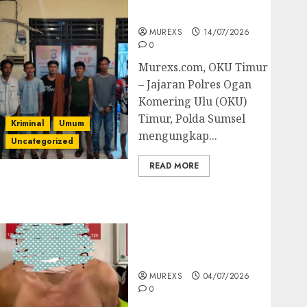
Batubara Ilegal
MUREXS
14/07/2026
0
Murexs.com, OKU Timur
– Jajaran Polres Ogan
Komering Ulu (OKU)
Timur, Polda Sumsel
Kriminal
Umum
mengungkap...
Uncategorized
READ MORE
Bandar Sabu Asal
Rawas Ulu Musi Rawas
Utara Di Sergap Set
Res Narkoba Polres
Muratara
MUREXS
04/07/2026
0