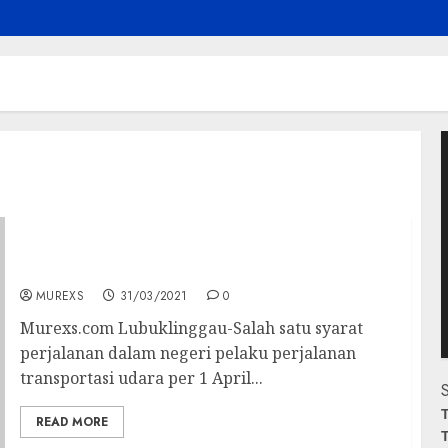
P
V
UPBU Silampari, Nantinya Akan Terapkan
Pemeriksaan menggunakan GeNose C19
MUREXS
31/03/2021
0
Murexs.com Lubuklinggau-Salah satu syarat
perjalanan dalam negeri pelaku perjalanan
transportasi udara per 1 April...
S
T
READ MORE
T