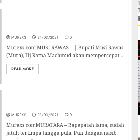
T
T
Bupati Percepat Pembangunan
Infrastruktur Dasar, Rumah Sakit dan Pasar
MUREXS
31/03/2021
0
Murexs.com MUSI RAWAS – | Bupati Musi Rawas
(Mura), Hj Ratna Machmud akan mempercepat...
READ MORE
Diduga Gegara Banjir, Seorang Warga Tewas
Dipatuk Ular
MUREXS
31/03/2021
0
Murexs.comMURATARA – Bapepatah lama, sudah
jatuh tertimpa tangga pula. Pun dengan nasib