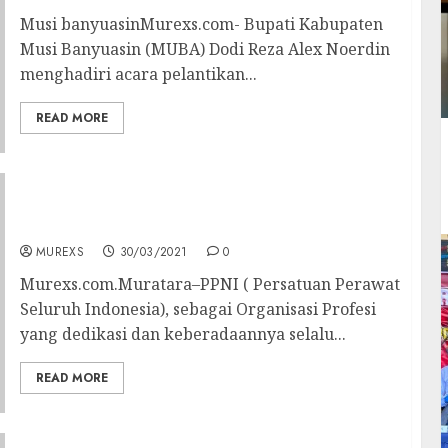
Musi banyuasinMurexs.com- Bupati Kabupaten
Musi Banyuasin (MUBA) Dodi Reza Alex Noerdin
menghadiri acara pelantikan...
READ MORE
Peringati HUT Ke-47 PPNI Muratara
selenggarakan Sunat Massal Gratis
MUREXS
30/03/2021
0
Murexs.com.Muratara–PPNI ( Persatuan Perawat
Seluruh Indonesia), sebagai Organisasi Profesi
yang dedikasi dan keberadaannya selalu...
READ MORE