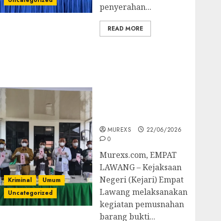
Uncategorized
penyerahan...
READ MORE
‎Kejari Empat Lawang
Musnahkan Barang
Bukti 45 Perkara
Berkekuatan Hukum
Tetap, Tegaskan
Komitmen Penegakan
Hukum‎
MUREXS
22/06/2026
0
‎Murexs.com, EMPAT
LAWANG – Kejaksaan
Negeri (Kejari) Empat
Kriminal
Umum
Lawang melaksanakan
Uncategorized
kegiatan pemusnahan
barang bukti...