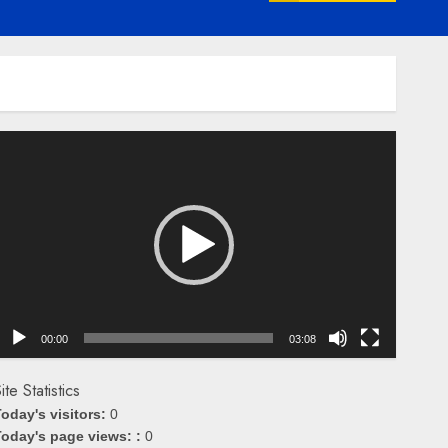
emutar
ideo
00:00
03:08
ite Statistics
oday's visitors:
0
oday's page views: :
0