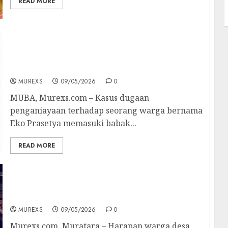
READ MORE
Babak Baru Dugaan Penyiksaan Tahanan
Kanit Pidum Reskrim Polres Muba
Dilaporkan ke Polda Sumsel, Keluarga Minta
Kapolda Bertindak Tegas
MUREXS
09/05/2026
0
MUBA, Murexs.com – Kasus dugaan
penganiayaan terhadap seorang warga bernama
Eko Prasetya memasuki babak...
READ MORE
Tinjau Jembatan ,Wagub Sumsel Pastikan
Jembatan Suka Menang Dibangun Kembali
pada 2027
MUREXS
09/05/2026
0
Murexs.com, Muratara – Harapan warga desa