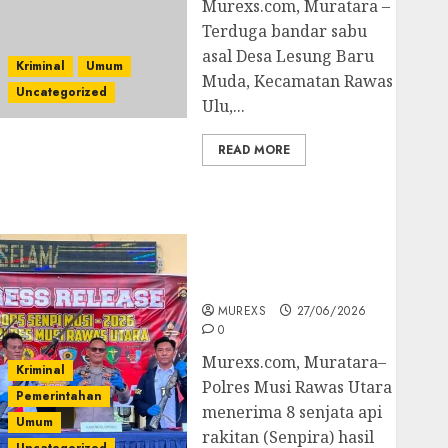
Murexs.com, Muratara –
Terduga bandar sabu
asal Desa Lesung Baru
Kriminal
Umum
Muda, Kecamatan Rawas
Uncategorized
Ulu,...
READ MORE
Operasi Senpi musi
2026,Polres Muratara
Berhasil Ungkap
Kejahatan Senjata Api
Ilegal
MUREXS
27/06/2026
0
Murexs.com, Muratara–
Kriminal
Polres Musi Rawas Utara
Pemerintahan
menerima 8 senjata api
Umum
rakitan (Senpira) hasil