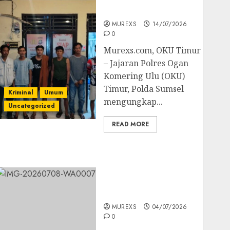
Batubara Ilegal
MUREXS
14/07/2026
0
Murexs.com, OKU Timur
– Jajaran Polres Ogan
Komering Ulu (OKU)
Timur, Polda Sumsel
Kriminal
Umum
mengungkap...
Uncategorized
READ MORE
Bandar Sabu Asal
Rawas Ulu Musi Rawas
Utara Di Sergap Set
Res Narkoba Polres
Muratara
MUREXS
04/07/2026
0