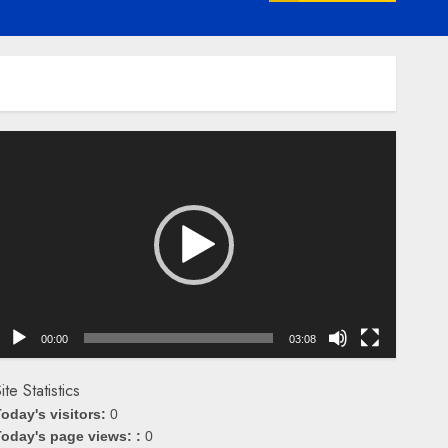
emutar
ideo
00:00
03:08
ite Statistics
oday's visitors:
0
oday's page views: :
0