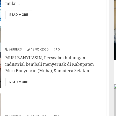
mulai...
READ MORE
Hak Buruh Diduga Diabaikan, PT Mega Putra
Perkasa Mangkir dari Klarifikasi
Disnakertrans Muba
MUREXS
12/05/2026
0
MUSI BANYUASIN, Persoalan hubungan
industrial kembali menyeruak di Kabupaten
Musi Banyuasin (Muba), Sumatera Selatan....
READ MORE
Sawit, Migas, Batubara Dikeruk Besar-
Besaran, PWRI Muba: Jangan Jadikan
Masyarakat Penonton di Tanah Sendiri