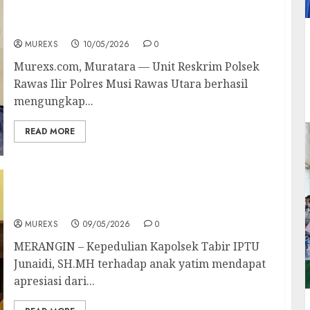
Pelaku Curas dan Pemerasan Batu Split di
Jalan Hauling Dibekuk Polsek Rawas Ilir
MUREXS
10/05/2026
0
Murexs.com, Muratara — Unit Reskrim Polsek
Rawas Ilir Polres Musi Rawas Utara berhasil
mengungkap...
READ MORE
Warga Apresiasi Kepedulian Kapolsek Tabir
Santuni Anak Yatim, Harap Terus Berlanjut
MUREXS
09/05/2026
0
MERANGIN – Kepedulian Kapolsek Tabir IPTU
Junaidi, SH.MH terhadap anak yatim mendapat
apresiasi dari...