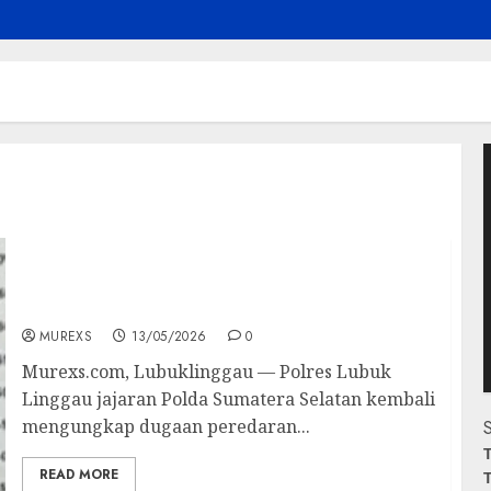
P
V
Pria Asal Muratara Berhasil Dibekuk Satres
Narkoba Lubuklinggau Saat Hendak
Edarkan Sabu
MUREXS
13/05/2026
0
Murexs.com, Lubuklinggau — Polres Lubuk
Linggau jajaran Polda Sumatera Selatan kembali
mengungkap dugaan peredaran...
S
T
READ MORE
T