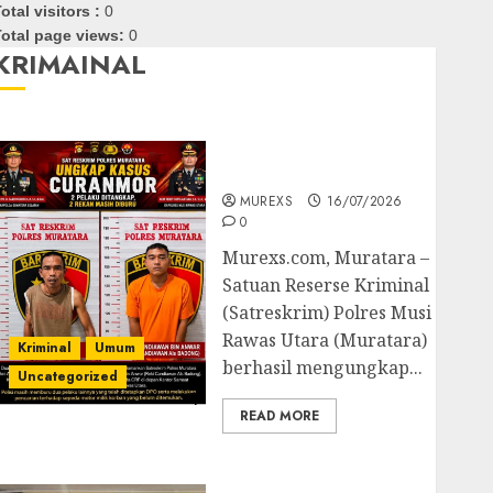
otal visitors :
0
otal page views:
0
KRIMAINAL
Kasatreskrim Polres
Muratara ungkap Dua
Pelaku Curanmor
MUREXS
16/07/2026
0
Murexs.com, Muratara –
Satuan Reserse Kriminal
(Satreskrim) Polres Musi
Rawas Utara (Muratara)
Kriminal
Umum
berhasil mengungkap...
Uncategorized
READ MORE
Polres OKUT Gagalkan
Pengiriman 368 Ton