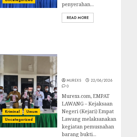
Uncategorized
penyerahan...
READ MORE
‎Kejari Empat Lawang
Musnahkan Barang
Bukti 45 Perkara
Berkekuatan Hukum
Tetap, Tegaskan
Komitmen Penegakan
Hukum‎
MUREXS
22/06/2026
0
‎Murexs.com, EMPAT
LAWANG – Kejaksaan
Negeri (Kejari) Empat
Kriminal
Umum
Lawang melaksanakan
Uncategorized
kegiatan pemusnahan
barang bukti...