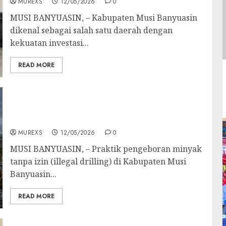
MUREXS
12/05/2026
0
MUSI BANYUASIN, – Kabupaten Musi Banyuasin
dikenal sebagai salah satu daerah dengan
kekuatan investasi...
READ MORE
Diduga Oknum Aparat Polsek Tungkal Jaya
Bekingi Sumur Minyak Ilegal, “Polri Presisi”
Dipertanyakan
MUREXS
12/05/2026
0
MUSI BANYUASIN, – Praktik pengeboran minyak
tanpa izin (illegal drilling) di Kabupaten Musi
Banyuasin...
READ MORE