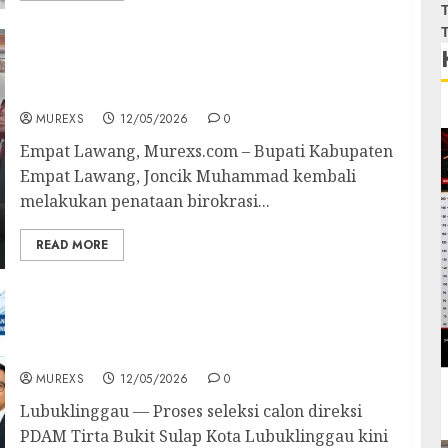
T
T
Joncik Muhammad Rombak Jajaran Pemkab
Empat Lawang, Tekankan Disiplin dan
Kinerja Maksimal bagi Pejabat Baru
MUREXS
12/05/2026
0
Empat Lawang, Murexs.com – Bupati Kabupaten
Empat Lawang, Joncik Muhammad kembali
melakukan penataan birokrasi...
READ MORE
‎Pansel Direksi PDAM Tirta Bukit Sulap
Diduga “Main Mata”, Aturan Daerah
Dipelintir Demi Kandidat Tertentu
MUREXS
12/05/2026
0
Lubuklinggau — Proses seleksi calon direksi
PDAM Tirta Bukit Sulap Kota Lubuklinggau kini