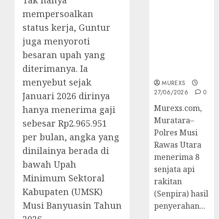
Tak hanya
2026,Polres
mempersoalkan
Muratara
status kerja, Guntur
Berhasil
Ungkap
juga menyoroti
Kejahatan
besaran upah yang
Senjata Api
diterimanya. Ia
Ilegal
menyebut sejak
MUREXS
27/06/2026
0
Januari 2026 dirinya
Murexs.com,
hanya menerima gaji
Muratara–
sebesar Rp2.965.951
Polres Musi
per bulan, angka yang
Rawas Utara
dinilainya berada di
menerima 8
bawah Upah
senjata api
Minimum Sektoral
rakitan
Kabupaten (UMSK)
(Senpira) hasil
Musi Banyuasin Tahun
penyerahan...