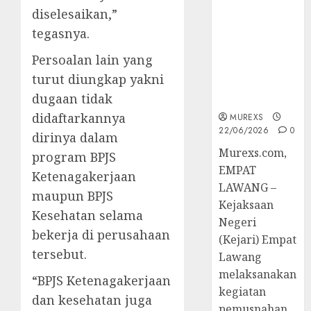
Berkekuatan
diselesaikan,”
Hukum
tegasnya.
Tetap,
Tegaskan
Persoalan lain yang
Komitmen
turut diungkap yakni
Penegakan
dugaan tidak
Hukum‎
didaftarkannya
MUREXS
22/06/2026
0
dirinya dalam
‎Murexs.com,
program BPJS
EMPAT
Ketenagakerjaan
LAWANG –
maupun BPJS
Kejaksaan
Kesehatan selama
Negeri
bekerja di perusahaan
(Kejari) Empat
tersebut.
Lawang
melaksanakan
“BPJS Ketenagakerjaan
kegiatan
dan kesehatan juga
pemusnahan