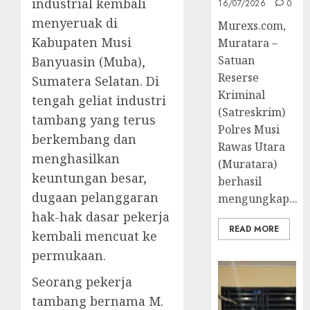
industrial kembali
16/07/2026
0
menyeruak di
Murexs.com,
Kabupaten Musi
Muratara –
Satuan
Banyuasin (Muba),
Reserse
Sumatera Selatan. Di
Kriminal
tengah geliat industri
(Satreskrim)
tambang yang terus
Polres Musi
berkembang dan
Rawas Utara
menghasilkan
(Muratara)
keuntungan besar,
berhasil
dugaan pelanggaran
mengungkap...
hak-hak dasar pekerja
READ MORE
kembali mencuat ke
permukaan.
Seorang pekerja
tambang bernama M.