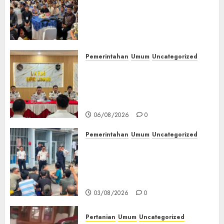
Wakapolres Polres Muratara
Ikuti Training of Trainer
(TOT) AI Aman dan
Bertanggung Jawab
07/08/2026
0
Pemerintahan
Umum
Uncategorized
‎Lapas Empat Lawang
Matangkan Persiapan
Peringatan HUT ke-81
Kemerdekaan RI‎
06/08/2026
0
Pemerintahan
Umum
Uncategorized
‎Lapas Empat Lawang Berikan
Pengarahan WBP, Tekankan
Keamanan, Kebersihan dan
Kesehatan‎
03/08/2026
0
Pertanian
Umum
Uncategorized