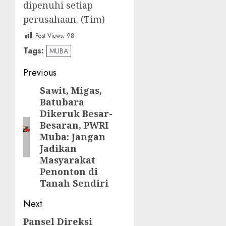
dipenuhi setiap
perusahaan. (Tim)
Post Views:
98
Tags:
MUBA
Post
Previous
navigation
Sawit, Migas,
Previous
Batubara
post:
Dikeruk Besar-
Besaran, PWRI
Muba: Jangan
Jadikan
Masyarakat
Penonton di
Tanah Sendiri
Next
‎Pansel Direksi
Next