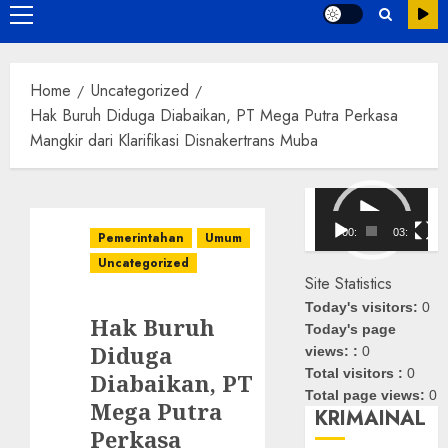
Primary
Menu
Home
Uncategorized
Hak Buruh Diduga Diabaikan, PT Mega Putra Perkasa
Mangkir dari Klarifikasi Disnakertrans Muba
Pemutar
Video
00:00
03:08
Pemerintahan
Umum
Uncategorized
Site Statistics
Today's visitors:
0
Hak Buruh
Today's page
Diduga
views: :
0
Total visitors :
0
Diabaikan, PT
Total page views:
0
Mega Putra
KRIMAINAL
Perkasa