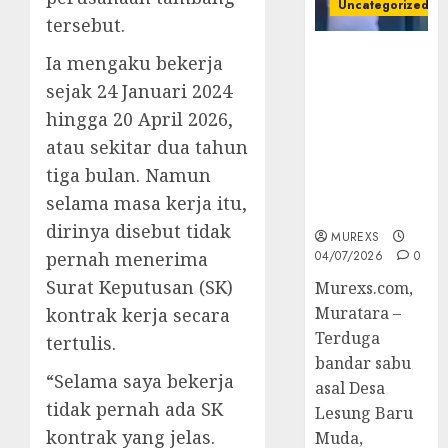
Uncategorized
tersebut.
Bandar Sabu
Ia mengaku bekerja
Asal Rawas
sejak 24 Januari 2024
Ulu Musi
hingga 20 April 2026,
Rawas Utara
Di Sergap Set
atau sekitar dua tahun
Res Narkoba
tiga bulan. Namun
Polres
selama masa kerja itu,
Muratara
dirinya disebut tidak
MUREXS
pernah menerima
04/07/2026
0
Surat Keputusan (SK)
Murexs.com,
Muratara –
kontrak kerja secara
Terduga
tertulis.
bandar sabu
“Selama saya bekerja
asal Desa
tidak pernah ada SK
Lesung Baru
kontrak yang jelas.
Muda,