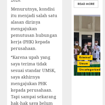
2026.
READ MORE
Menurutnya, kondisi
itu menjadi salah satu
alasan dirinya
mengajukan
pemutusan hubungan
kerja (PHK) kepada
perusahaan.
“Karena upah yang
Kriminal
saya terima tidak
Umum
sesuai standar UMSK,
Uncategorized
saya akhirnya
‎Kejari Empat
mengajukan PHK
Lawang
kepada perusahaan.
Musnahkan
Tapi sampai sekarang
Barang Bukti
45 Perkara
hak-hak saya belum