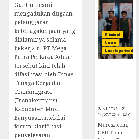
Guntur resmi
mengadukan dugaan
pelanggaran
ketenagakerjaan yang
Kriminal
dialaminya selama
Umum
bekerja di PT Mega
Uncategorized
Putra Perkasa. Aduan
tersebut kini telah
Polres OKUT
Gagalkan
difasilitasi oleh Dinas
Pengiriman
Tenaga Kerja dan
368 Ton
Transmigrasi
Batubara
(Disnakertrans)
Ilegal
Kabupaten Musi
MUREXS
14/07/2026
0
Banyuasin melalui
Murexs.com,
forum klarifikasi
OKU Timur –
penyelesaian