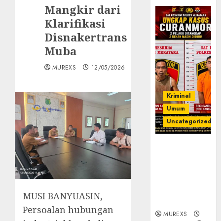
Mangkir dari
Klarifikasi
Disnakertrans
Muba
MUREXS
12/05/2026
Kriminal
Umum
Uncategorized
Kasatreskrim
Polres
Muratara
ungkap Dua
Pelaku
MUSI BANYUASIN,
Curanmor
Persoalan hubungan
MUREXS