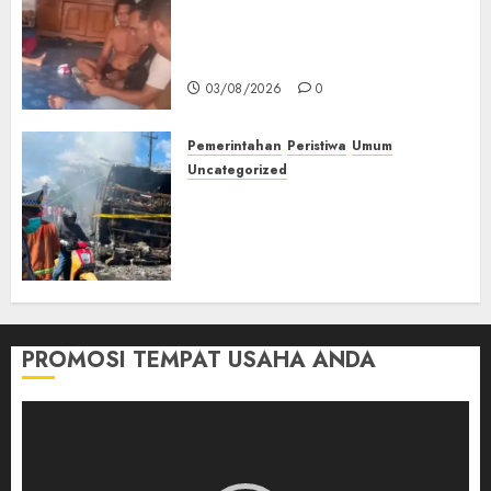
Lagi Menyadap Karet Dua
Petani Asal Desa Lesung Batu
Muda Diserang Beruang Liar
03/08/2026
0
Pemerintahan
Peristiwa
Umum
Uncategorized
Direktur Dan Pemilik Truk
Tangki Ditetapkan Sebagai
Tersangka Atas Kecelakaan
Bus ALS yang Tewaskan 19
Orang
03/08/2026
0
PROMOSI TEMPAT USAHA ANDA
Pemutar
Video