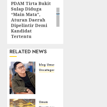
PDAM Tirta Bukit
post:
Sulap Diduga
“Main Mata”,
Aturan Daerah
Dipelintir Demi
Kandidat
Tertentu
RELATED NEWS
blog
Umum
Uncategorized
Tampu
Bolon:
Semula
Bersua
Setia,
Retak
Umum