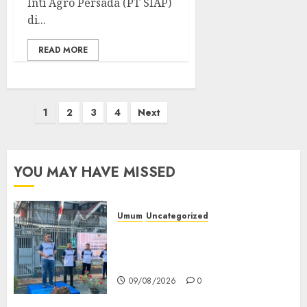
Inti Agro Persada (PT SIAP)
di...
READ MORE
Paginasi
1
2
3
4
Next
pos
YOU MAY HAVE MISSED
Umum
Uncategorized
‎Sambut HUT RI ke-81, Lapas
Empat Lawang Gelar Pekan
Olahraga
09/08/2026
0