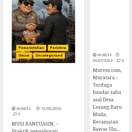
Bandar Sabu
Asal Rawas
Ulu Musi
Rawas Utara
Di Sergap Set
Res Narkoba
Polres
Muratara
Pemerintahan
Peristiwa
MUREXS
Umum
Uncategorized
04/07/2026
0
Murexs.com,
Diduga Oknum Aparat
Muratara –
Polsek Tungkal Jaya
Terduga
Bekingi Sumur Minyak
bandar sabu
Ilegal, “Polri Presisi”
asal Desa
Dipertanyakan
Lesung Baru
MUREXS
12/05/2026
Muda,
0
Kecamatan
MUSI BANYUASIN, –
Rawas Ulu,...
Praktik pengeboran