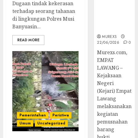
Tetap,
Dugaan tindak kekerasan
Tegaskan
terhadap seorang tahanan
Komitmen
di lingkungan Polres Musi
Penegakan
Banyuasin...
Hukum‎
MUREXS
READ MORE
22/06/2026
0
‎Murexs.com,
EMPAT
LAWANG –
Kejaksaan
Negeri
(Kejari) Empat
Lawang
melaksanakan
kegiatan
Pemerintahan
Peristiwa
pemusnahan
Umum
Uncategorized
barang
bukti...