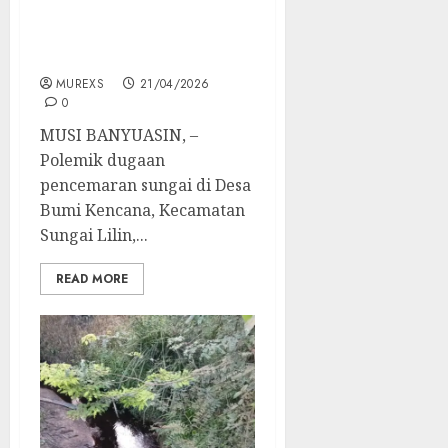
‘Vonis’ Media, Diduga
Lampaui Wewenang dan
Bela Korporasi?
MUREXS
21/04/2026
0
MUSI BANYUASIN, –
Polemik dugaan
pencemaran sungai di Desa
Bumi Kencana, Kecamatan
Sungai Lilin,...
READ MORE