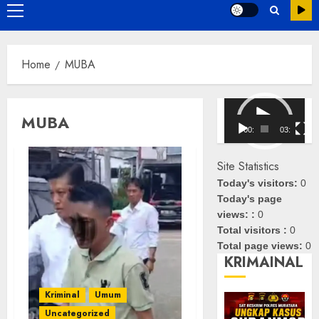
Primary
Menu
Home
MUBA
Pemutar
MUBA
Video
00:00
03:08
Site Statistics
Today's visitors:
0
Today's page
views: :
0
Total visitors :
0
Total page views:
0
KRIMAINAL
Kriminal
Umum
Uncategorized