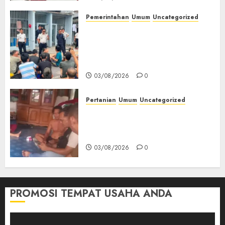
Pemerintahan
Umum
Uncategorized
‎Lapas Empat Lawang Berikan
Pengarahan WBP, Tekankan
Keamanan, Kebersihan dan
Kesehatan‎
03/08/2026
0
Pertanian
Umum
Uncategorized
Lagi Menyadap Karet Dua
Petani Asal Desa Lesung Batu
Muda Diserang Beruang Liar
03/08/2026
0
PROMOSI TEMPAT USAHA ANDA
Pemutar