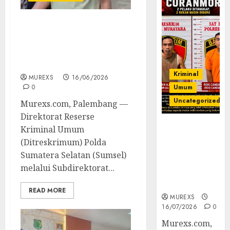
Polda Sumsel Ungkap
Kejahatan Pecah Kaca
Bernilai Setengah Miliar
Rupiah di Muba
Kriminal
MUREXS
16/06/2026
0
Umum
Uncategorized
Murexs.com, Palembang —
Direktorat Reserse
Kasatreskrim
Kriminal Umum
Polres
(Ditreskrimum) Polda
Muratara
Sumatera Selatan (Sumsel)
ungkap Dua
melalui Subdirektorat...
Pelaku
Curanmor
READ MORE
MUREXS
16/07/2026
0
Murexs.com,