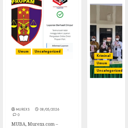
Umum
Uncategorized
Kriminal
Umum
Tangis Ibu Pecah di Sel
Uncategorized
Tahanan, Propam Polda
Sumsel Terima Aduan
‎Kejari Empat
Dugaan Penyiksaan
Lawang
Tahanan oleh Oknum
Musnahkan
Polres Muba
Barang Bukti
MUREXS
08/05/2026
45 Perkara
0
Berkekuatan
Hukum
MUBA, Murexs.com –