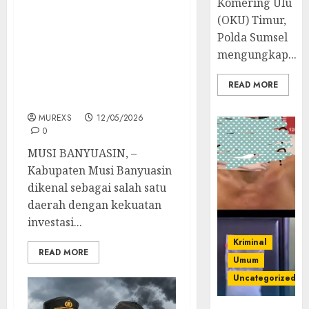
Komering Ulu
(OKU) Timur,
Sawit, Migas, Batubara
Polda Sumsel
Dikeruk Besar-Besaran,
PWRI Muba: Jangan
mengungkap...
Jadikan Masyarakat
Penonton di Tanah
READ MORE
Sendiri
MUREXS
12/05/2026
0
MUSI BANYUASIN, –
Kabupaten Musi Banyuasin
dikenal sebagai salah satu
daerah dengan kekuatan
investasi...
Kriminal
READ MORE
Umum
Uncategorized