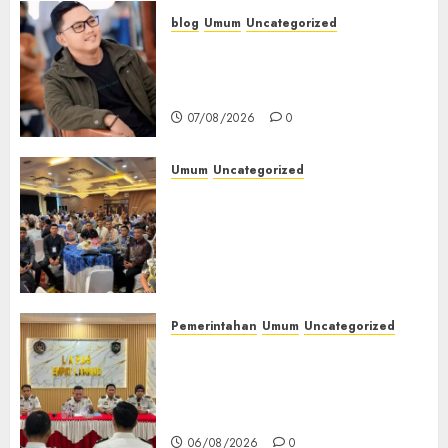
blog
Umum
Uncategorized
Tampu Bolon: Semula Bersua
Setia, Retak Kaca di Bibir
Jendela
07/08/2026
0
Umum
Uncategorized
Tingkatkan Profesionalisme,
Wakapolres Polres Muratara
Ikuti Training of Trainer
(TOT) AI Aman dan
Bertanggung Jawab
07/08/2026
0
Pemerintahan
Umum
Uncategorized
‎Lapas Empat Lawang
Matangkan Persiapan
Peringatan HUT ke-81
Kemerdekaan RI‎
06/08/2026
0