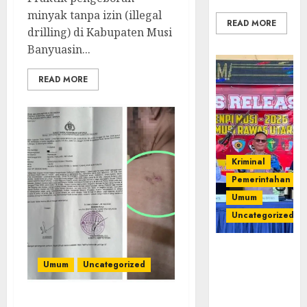
minyak tanpa izin (illegal
READ MORE
drilling) di Kabupaten Musi
Banyuasin...
READ MORE
Kriminal
Pemerintahan
Umum
Uncategorized
Operasi
Umum
Uncategorized
Senpi musi
2026,Polres
Muratara