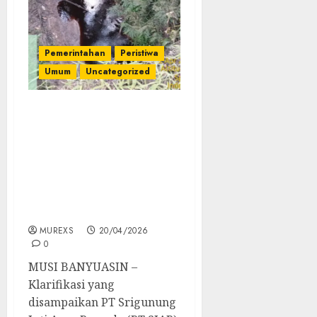
Pemerintahan
Peristiwa
Umum
Uncategorized
PWRI Muba: Bantahan PT
SIAP Tak Menjawab,
Jejak Dugaan
Pencemaran Sungai di
Bumi Kencana Masih
Terlihat, DPRD Didesak
Turun Tangan
MUREXS
20/04/2026
0
MUSI BANYUASIN –
Klarifikasi yang
disampaikan PT Srigunung