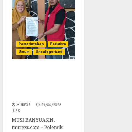
Pemerintahan
Peristiwa
Umum
Uncategorized
PWRI Muba Desak DPRD
Gelar RDP: Dugaan
Pencemaran Sungai di
Desa Bumi Kencana Oleh
PT SIAP
MUREXS
21/04/2026
0
MUSI BANYUASIN,
murexs.com – Polemik