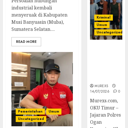
Persoalan hubungan
industrial kembali
menyeruak di Kabupaten
Kriminal
Musi Banyuasin (Muba),
Umum
Sumatera Selatan....
Uncategorized
READ MORE
Polres OKUT
Gagalkan
Pengiriman
368 Ton
Batubara
Ilegal
MUREXS
14/07/2026
0
Murexs.com,
OKU Timur –
Pemerintahan
Umum
Jajaran Polres
Uncategorized
Ogan