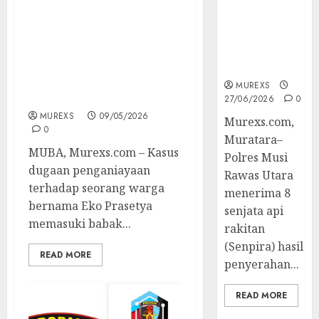
Babak Baru Dugaan
Berhasil
Penyiksaan Tahanan
Ungkap
Kanit Pidum Reskrim
Kejahatan
Polres Muba Dilaporkan
Senjata Api
ke Polda Sumsel,
Ilegal
Keluarga Minta Kapolda
MUREXS
Bertindak Tegas
27/06/2026
0
MUREXS
09/05/2026
Murexs.com,
0
Muratara–
MUBA, Murexs.com – Kasus
Polres Musi
dugaan penganiayaan
Rawas Utara
terhadap seorang warga
menerima 8
bernama Eko Prasetya
senjata api
memasuki babak...
rakitan
(Senpira) hasil
READ MORE
penyerahan...
READ MORE