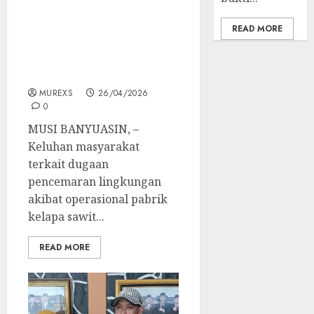
Viral! Sungai Bumi
Kencana Diduga
READ MORE
Tercemar Limbah Pabrik
Sawit PT SIAP, Aparat
Diam?
MUREXS
26/04/2026
0
MUSI BANYUASIN, –
Keluhan masyarakat
terkait dugaan
pencemaran lingkungan
akibat operasional pabrik
kelapa sawit...
READ MORE