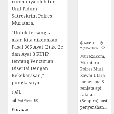
rumahnya oleh tim
2026,Polres
Unit Pidum
Muratara
Berhasil
Satreskrim Polres
Ungkap
Muratara.
Kejahatan
Senjata Api
“Untuk tersangka
Ilegal
akan kita dikenakan
MUREXS
Pasal 365 Ayat (2) ke 2e
27/06/2026
0
dan Ayat 3 KUHP
Murexs.com,
tentang Pencurian
Muratara–
Disertai Dengan
Polres Musi
Kekekarasan,”
Rawas Utara
menerima 8
pungkasnya.
senjata api
Call.
rakitan
(Senpira) hasil
Post Views:
150
penyerahan...
Post
Previous