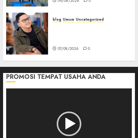
09/08/2026
0
blog
Umum
Uncategorized
Tampu Bolon: Semula Bersua
Setia, Retak Kaca di Bibir
Jendela
07/08/2026
0
PROMOSI TEMPAT USAHA ANDA
Pemutar
Video