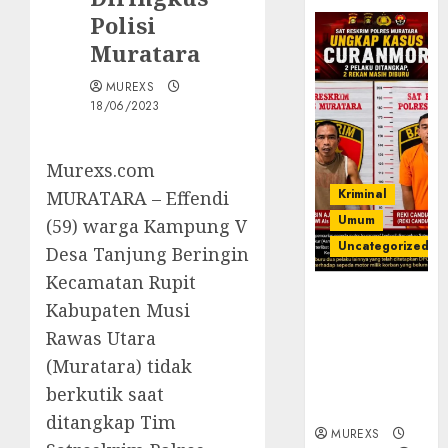
Polisi
Muratara
MUREXS
18/06/2023
Murexs.com
Kriminal
MURATARA – Effendi
Umum
(59) warga Kampung V
Uncategorized
Desa Tanjung Beringin
Kecamatan Rupit
Kasatreskrim
Kabupaten Musi
Polres
Rawas Utara
Muratara
ungkap Dua
(Muratara) tidak
Pelaku
berkutik saat
Curanmor
ditangkap Tim
MUREXS