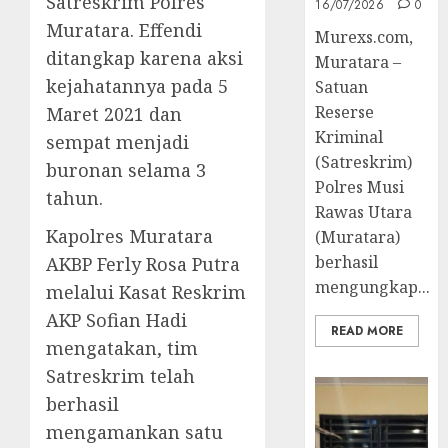
Satreskrim Polres
16/07/2026
0
Muratara. Effendi
Murexs.com,
ditangkap karena aksi
Muratara –
kejahatannya pada 5
Satuan
Reserse
Maret 2021 dan
Kriminal
sempat menjadi
(Satreskrim)
buronan selama 3
Polres Musi
tahun.
Rawas Utara
Kapolres Muratara
(Muratara)
berhasil
AKBP Ferly Rosa Putra
mengungkap...
melalui Kasat Reskrim
AKP Sofian Hadi
READ MORE
mengatakan, tim
Satreskrim telah
berhasil
mengamankan satu