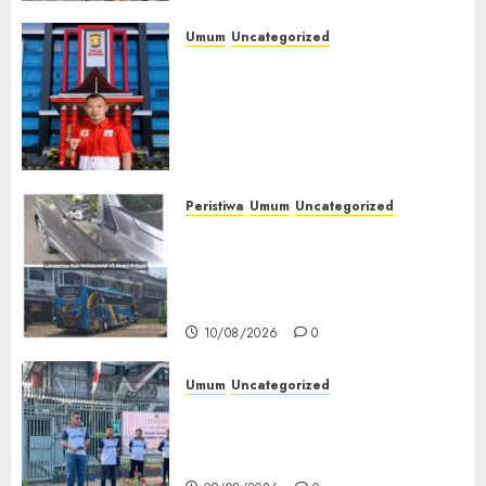
Umum
Uncategorized
Kasus Dugaan Libatkan PT
Pancaroba dan Korupsi PT
MEP Senyap, PWRI Muba
Desak Kejari dan Polres Buka
Perkembangan Perkara
10/08/2026
0
Peristiwa
Umum
Uncategorized
Bus Paimaham Alami Insiden
Lakalantas di Lubuklinggau,
Pihak Loket Masih Tunggu
Keputusan Perusahaan
10/08/2026
0
Umum
Uncategorized
‎Sambut HUT RI ke-81, Lapas
Empat Lawang Gelar Pekan
Olahraga