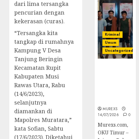
dari lima tersangka
pencurian dengan
kekerasan (curas).
“Tersangka kita
Kriminal
tangkap di rumahnya
Umum
Kampung V Desa
Uncategorized
Tanjung Beringin
Polres OKUT
Kecamatan Rupit
Gagalkan
Kabupaten Musi
Pengiriman
Rawas Utara, Rabu
368 Ton
(14/6/2023),
Batubara
Ilegal
selanjutnya
MUREXS
diamankan di
14/07/2026
0
Mapolres Muratara,”
Murexs.com,
kata Sofian, Sabtu
OKU Timur –
(17/6/2023). Diketahui