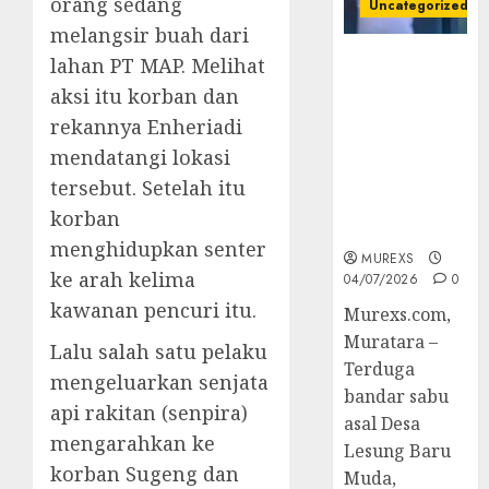
orang sedang
Uncategorized
melangsir buah dari
Bandar Sabu
lahan PT MAP. Melihat
Asal Rawas
aksi itu korban dan
Ulu Musi
rekannya Enheriadi
Rawas Utara
mendatangi lokasi
Di Sergap Set
Res Narkoba
tersebut. Setelah itu
Polres
korban
Muratara
menghidupkan senter
MUREXS
ke arah kelima
04/07/2026
0
kawanan pencuri itu.
Murexs.com,
Muratara –
Lalu salah satu pelaku
Terduga
mengeluarkan senjata
bandar sabu
api rakitan (senpira)
asal Desa
mengarahkan ke
Lesung Baru
korban Sugeng dan
Muda,