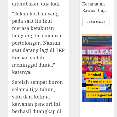
ditembakan dua kali.
Kecamatan
Rawas Ulu,...
“Rekan korban yang
pada saat itu ikut
READ MORE
merasa ketakutan
langsung lari mencari
pertolongan. Namun
saat datang lagi di TKP
korban sudah
meninggal dunia,”
katanya.
Kriminal
Setelah sempat buron
Pemerintahan
Umum
selama tiga tahun,
Uncategorized
satu dari kelima
kawanan pencuri ini
Operasi
berhasil ditangkap di
Senpi musi