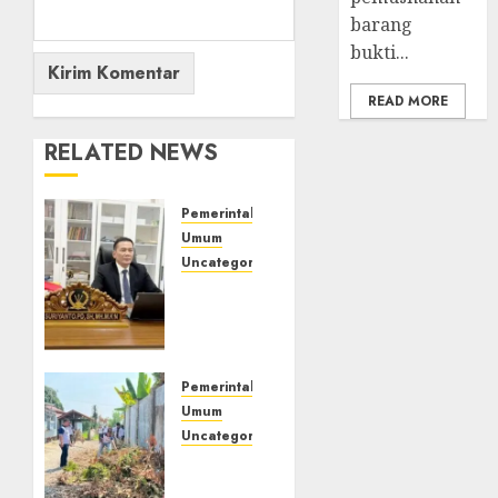
barang
bukti...
READ MORE
RELATED NEWS
Pemerintahan
Umum
Uncategorized
Jika AI
Melanggar
Hukum,
Siapa
yang
Pemerintahan
Dipenjara?
Umum
Tetap
Uncategorized
Manusia,
‎Lapas
Bukan
Empat