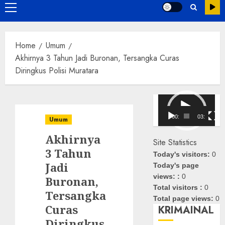
Primary
Menu
Home
Umum
Akhirnya 3 Tahun Jadi Buronan, Tersangka Curas
Diringkus Polisi Muratara
Pemutar
Video
00:00
03:08
Umum
Akhirnya
Site Statistics
3 Tahun
Today's visitors:
0
Jadi
Today's page
views: :
0
Buronan,
Total visitors :
0
Tersangka
Total page views:
0
Curas
KRIMAINAL
Diringkus