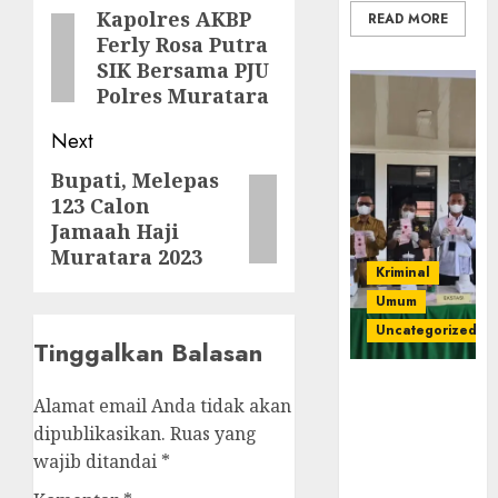
navigation
Kapolres AKBP
Previous
READ MORE
Ferly Rosa Putra
post:
SIK Bersama PJU
Polres Muratara
Next
Bupati, Melepas
Next
123 Calon
post:
Jamaah Haji
Muratara 2023
Kriminal
Umum
Uncategorized
Tinggalkan Balasan
‎Kejari Empat
Alamat email Anda tidak akan
Lawang
dipublikasikan.
Ruas yang
Musnahkan
wajib ditandai
*
Barang Bukti
45 Perkara