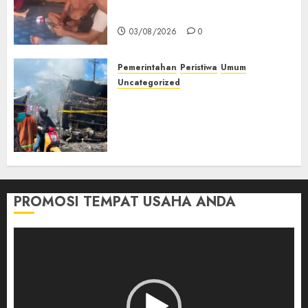
Muda Diserang Beruang Liar
03/08/2026
0
Pemerintahan
Peristiwa
Umum
Uncategorized
Direktur Dan Pemilik Truk
Tangki Ditetapkan Sebagai
Tersangka Atas Kecelakaan
Bus ALS yang Tewaskan 19
Orang
03/08/2026
0
PROMOSI TEMPAT USAHA ANDA
Pemutar
Video