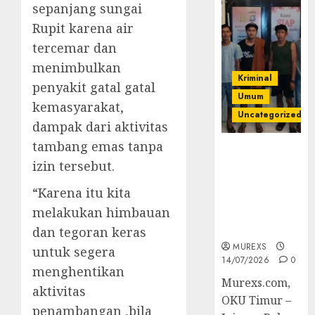
sepanjang sungai
Rupit karena air
tercemar dan
menimbulkan
Kriminal
penyakit gatal gatal
Umum
kemasyarakat,
Uncategorized
dampak dari aktivitas
tambang emas tanpa
Polres OKUT
izin tersebut.
Gagalkan
Pengiriman
“Karena itu kita
368 Ton
melakukan himbauan
Batubara
Ilegal
dan tegoran keras
MUREXS
untuk segera
14/07/2026
0
menghentikan
Murexs.com,
aktivitas
OKU Timur –
penambangan ,bila