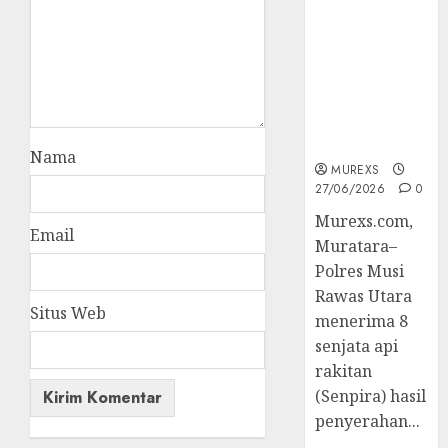
2026,Polres
Muratara
Berhasil
Ungkap
Kejahatan
Senjata Api
Ilegal
Nama
MUREXS
27/06/2026
0
Murexs.com,
Email
Muratara–
Polres Musi
Rawas Utara
Situs Web
menerima 8
senjata api
rakitan
(Senpira) hasil
penyerahan...