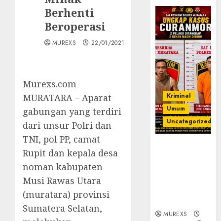
Berhenti
Beroperasi
MUREXS
22/01/2021
Murexs.com
Kriminal
MURATARA – Aparat
Umum
gabungan yang terdiri
Uncategorized
dari unsur Polri dan
TNI, pol PP, camat
Kasatreskrim
Rupit dan kepala desa
Polres
noman kabupaten
Muratara
ungkap Dua
Musi Rawas Utara
Pelaku
(muratara) provinsi
Curanmor
Sumatera Selatan,
MUREXS