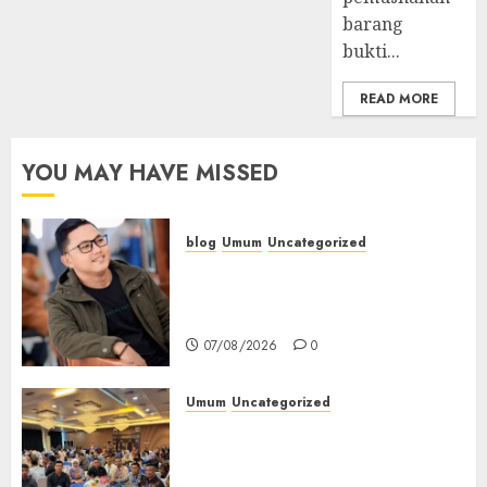
barang
bukti...
READ MORE
YOU MAY HAVE MISSED
blog
Umum
Uncategorized
Tampu Bolon: Semula Bersua
Setia, Retak Kaca di Bibir
Jendela
07/08/2026
0
Umum
Uncategorized
Tingkatkan Profesionalisme,
Wakapolres Polres Muratara
Ikuti Training of Trainer