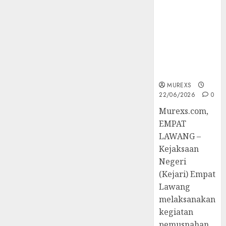
Trainer
Berkekuatan
(TOT)
Hukum
AI
Tetap,
Aman
Tegaskan
dan
Komitmen
Bertanggung
Penegakan
Jawab
Hukum‎
MUREXS
07/08/2026
22/06/2026
0
0
‎Murexs.com,
EMPAT
LAWANG –
Kejaksaan
Negeri
(Kejari) Empat
Lawang
melaksanakan
kegiatan
pemusnahan