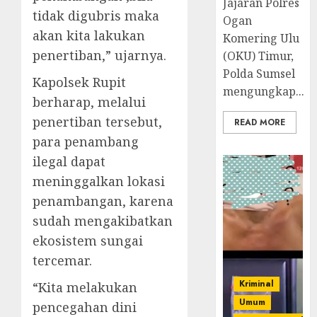
Jajaran Polres
tidak digubris maka
Ogan
akan kita lakukan
Komering Ulu
penertiban,” ujarnya.
(OKU) Timur,
Polda Sumsel
Kapolsek Rupit
mengungkap...
berharap, melalui
penertiban tersebut,
READ MORE
para penambang
ilegal dapat
meninggalkan lokasi
penambangan, karena
sudah mengakibatkan
ekosistem sungai
tercemar.
Kriminal
“Kita melakukan
Umum
pencegahan dini