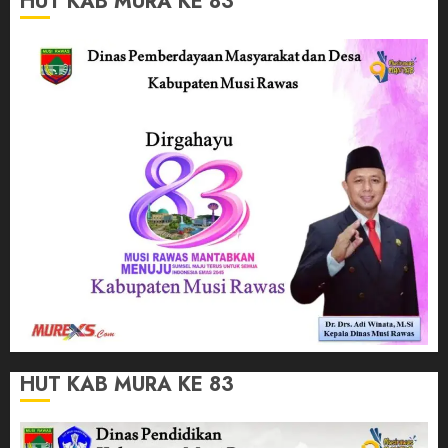
HUT KAB MURA KE 83
HUT KAB MURA KE 83