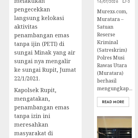
melakukan
16/07/2026
0
pengecekkan
Murexs.com,
langsung kelokasi
Muratara –
aktivitas
Satuan
Reserse
penambangan emas
Kriminal
tanpa ijin (PETI) di
(Satreskrim)
sungai Minak yang air
Polres Musi
sungai nya mengalir
Rawas Utara
ke sungai Rupit, Jumat
(Muratara)
22/1/2021.
berhasil
mengungkap...
Kapolsek Rupit,
mengatakan,
READ MORE
penambangan emas
tanpa izin ini
meresahkan
masyarakat di