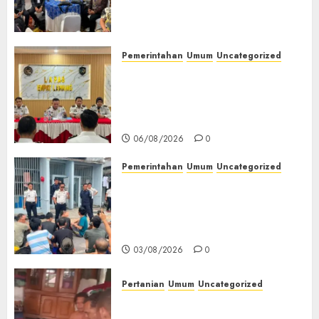
(TOT) AI Aman dan
Bertanggung Jawab
07/08/2026
0
Pemerintahan
Umum
Uncategorized
‎Lapas Empat Lawang
Matangkan Persiapan
Peringatan HUT ke-81
Kemerdekaan RI‎
06/08/2026
0
Pemerintahan
Umum
Uncategorized
‎Lapas Empat Lawang Berikan
Pengarahan WBP, Tekankan
Keamanan, Kebersihan dan
Kesehatan‎
03/08/2026
0
Pertanian
Umum
Uncategorized
Lagi Menyadap Karet Dua
Petani Asal Desa Lesung Batu