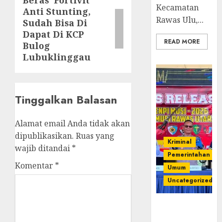
Beras ‘Fortivit’
Next
Kecamatan
Anti Stunting,
post:
Rawas Ulu,...
Sudah Bisa Di
Dapat Di KCP
READ MORE
Bulog
Lubuklinggau
Tinggalkan Balasan
Alamat email Anda tidak akan
dipublikasikan.
Ruas yang
Kriminal
wajib ditandai
*
Pemerintahan
Komentar
*
Umum
Uncategorized
Operasi
Senpi musi