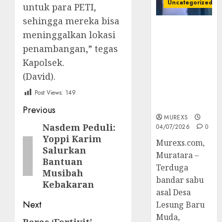
Uncategorized
untuk para PETI,
sehingga mereka bisa
Bandar Sabu
meninggalkan lokasi
Asal Rawas
penambangan,” tegas
Ulu Musi
Rawas Utara
Kapolsek.
Di Sergap Set
(David).
Res Narkoba
Post Views:
149
Polres
Muratara
Post
Previous
MUREXS
navigation
Nasdem Peduli:
Previous
04/07/2026
0
Yoppi Karim
post:
Murexs.com,
Salurkan
Muratara –
Bantuan
Terduga
Musibah
bandar sabu
Kebakaran
asal Desa
Next
Lesung Baru
Muda,