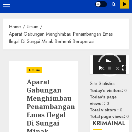
Primary
Menu
Home
Umum
Aparat Gabungan Menghimbau Penambangan Emas
Ilegal Di Sungai Minak Berhenti Beroperasi
Pemutar
Video
00:00
03:08
Umum
Aparat
Site Statistics
Gabungan
Today's visitors:
0
Menghimbau
Today's page
views: :
0
Penambangan
Total visitors :
0
Emas Ilegal
Total page views:
0
Di Sungai
KRIMAINAL
Minak