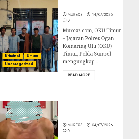
Batubara Ilegal
MUREXS
14/07/2026
0
Murexs.com, OKU Timur
– Jajaran Polres Ogan
Komering Ulu (OKU)
Timur, Polda Sumsel
Kriminal
Umum
mengungkap...
Uncategorized
READ MORE
Bandar Sabu Asal
Rawas Ulu Musi Rawas
Utara Di Sergap Set
Res Narkoba Polres
Muratara
MUREXS
04/07/2026
0