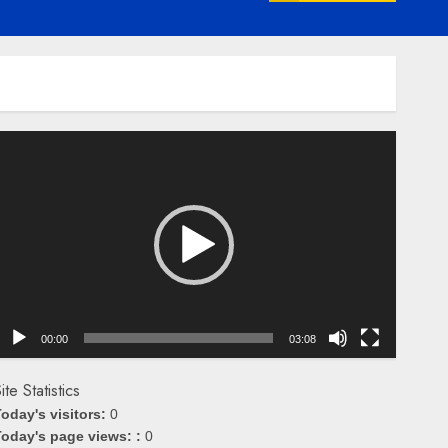
emutar
ideo
00:00
03:08
ite Statistics
oday's visitors:
0
oday's page views: :
0