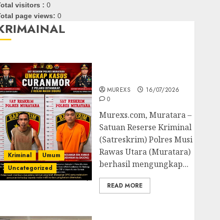
otal visitors :
0
otal page views:
0
KRIMAINAL
Kasatreskrim Polres
Muratara ungkap Dua
Pelaku Curanmor
MUREXS
16/07/2026
0
Murexs.com, Muratara –
Satuan Reserse Kriminal
(Satreskrim) Polres Musi
Rawas Utara (Muratara)
Kriminal
Umum
berhasil mengungkap...
Uncategorized
READ MORE
Polres OKUT Gagalkan
Pengiriman 368 Ton