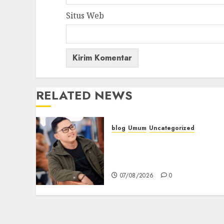
Situs Web
RELATED NEWS
blog
Umum
Uncategorized
Tampu Bolon: Semula
Bersua Setia, Retak Kaca d
Bibir Jendela
07/08/2026
0