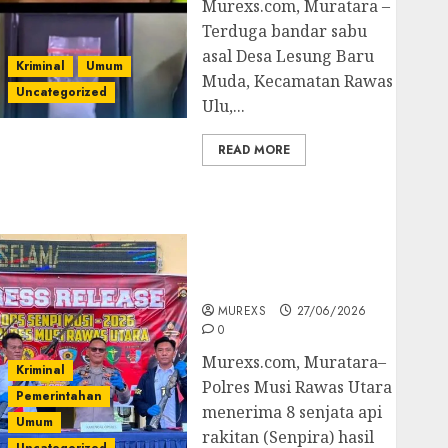
Murexs.com, Muratara –
Terduga bandar sabu
asal Desa Lesung Baru
Kriminal
Umum
Muda, Kecamatan Rawas
Uncategorized
Ulu,...
READ MORE
Operasi Senpi musi
2026,Polres Muratara
Berhasil Ungkap
Kejahatan Senjata Api
Ilegal
MUREXS
27/06/2026
0
Murexs.com, Muratara–
Kriminal
Polres Musi Rawas Utara
Pemerintahan
menerima 8 senjata api
Umum
rakitan (Senpira) hasil