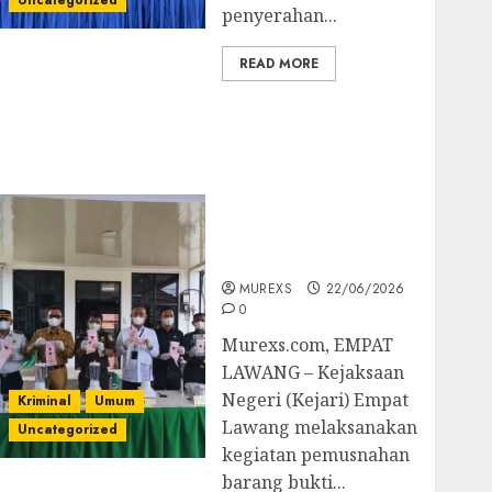
Uncategorized
penyerahan...
READ MORE
‎Kejari Empat Lawang
Musnahkan Barang
Bukti 45 Perkara
Berkekuatan Hukum
Tetap, Tegaskan
Komitmen Penegakan
Hukum‎
MUREXS
22/06/2026
0
‎Murexs.com, EMPAT
LAWANG – Kejaksaan
Negeri (Kejari) Empat
Kriminal
Umum
Lawang melaksanakan
Uncategorized
kegiatan pemusnahan
barang bukti...