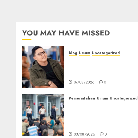
YOU MAY HAVE MISSED
blog
Umum
Uncategorized
Tampu Bolon: Semula
Bersua Setia, Retak Kaca d
Bibir Jendela
07/08/2026
0
Pemerintahan
Umum
Uncategorized
‎Lapas Empat Lawang
Berikan Pengarahan WBP,
Tekankan Keamanan,
Kebersihan dan Kesehatan‎
03/08/2026
0