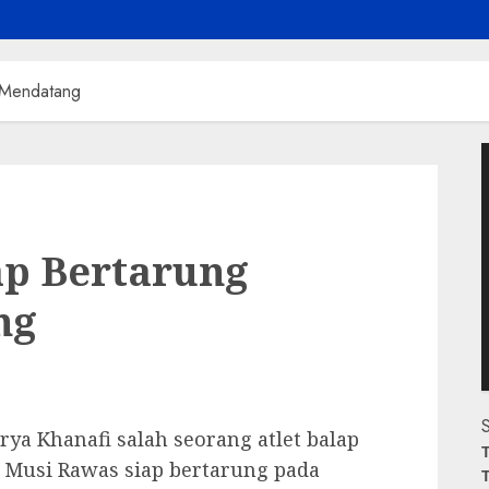
v Mendatang
P
V
ap Bertarung
ng
S
a Khanafi salah seorang atlet balap
T
) Musi Rawas siap bertarung pada
T