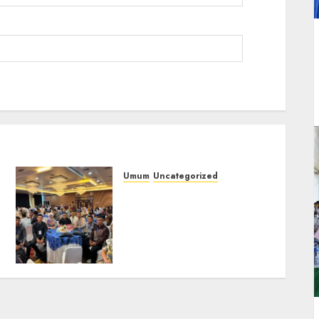
Umum
Uncategorized
Tingkatkan
Profesionalisme,
i
Wakapolres Polres
Muratara Ikuti Training
of Trainer (TOT) AI Aman
dan Bertanggung Jawab
07/08/2026
0