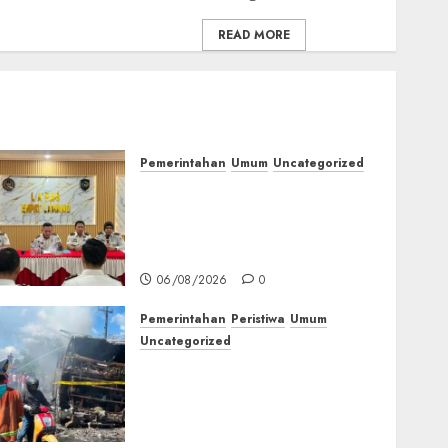
READ MORE
Pemerintahan
Umum
Uncategorized
‎Lapas Empat Lawang
Matangkan Persiapan
Peringatan HUT ke-81
Kemerdekaan RI‎
06/08/2026
0
Pemerintahan
Peristiwa
Umum
Uncategorized
Direktur Dan Pemilik Truk
Tangki Ditetapkan Sebagai
Tersangka Atas Kecelakaan
Bus ALS yang Tewaskan 19