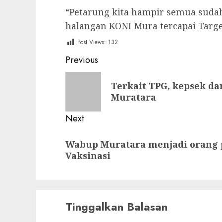
“Petarung kita hampir semua sudah t
halangan KONI Mura tercapai Targe
Post Views:
132
Post
Previous
navigation
Previous
Terkait TPG, kepsek d
post:
Muratara
Next
Next
Wabup Muratara menjadi orang 
post:
Vaksinasi
Tinggalkan Balasan