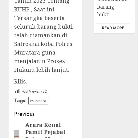
Tahun 2023 Tentang
barang
KUHP , Saat ini
bukti...
Tersangka beserta
seluruh barang bukti
READ MORE
telah diamankan di
Satresnarkoba Polres
Muratara guna
menjalanin Proses
Hukum lebih lanjut.
Rilis.
Post Views:
722
Tags:
Muratara
Post
Previous
navigation
Acara Kenal
Previous
Pamit Pejabat
post: