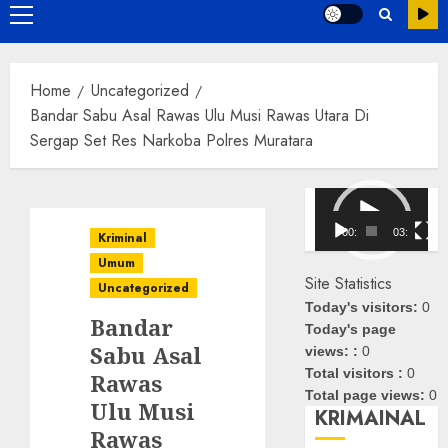
Primary
Menu
Home
Uncategorized
Bandar Sabu Asal Rawas Ulu Musi Rawas Utara Di
Sergap Set Res Narkoba Polres Muratara
Pemutar
Video
00:00
03:08
Kriminal
Umum
Site Statistics
Uncategorized
Today's visitors:
0
Bandar
Today's page
Sabu Asal
views: :
0
Total visitors :
0
Rawas
Total page views:
0
Ulu Musi
KRIMAINAL
Rawas