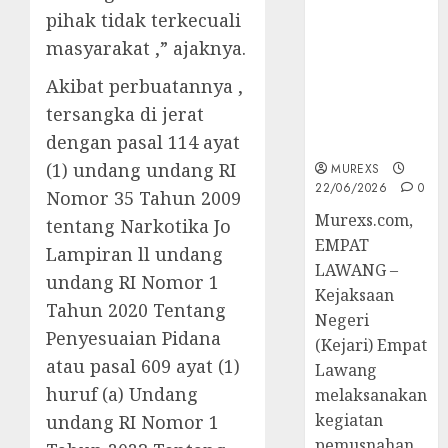
Berkekuatan
pihak tidak terkecuali
Hukum
masyarakat ,” ajaknya.
Tetap,
Tegaskan
Akibat perbuatannya ,
Komitmen
tersangka di jerat
Penegakan
dengan pasal 114 ayat
Hukum‎
(1) undang undang RI
MUREXS
22/06/2026
0
Nomor 35 Tahun 2009
‎Murexs.com,
tentang Narkotika Jo
EMPAT
Lampiran ll undang
LAWANG –
undang RI Nomor 1
Kejaksaan
Tahun 2020 Tentang
Negeri
Penyesuaian Pidana
(Kejari) Empat
atau pasal 609 ayat (1)
Lawang
huruf (a) Undang
melaksanakan
kegiatan
undang RI Nomor 1
pemusnahan