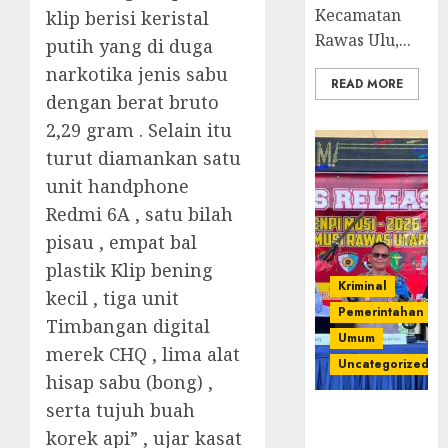
Kecamatan
klip berisi keristal
Rawas Ulu,...
putih yang di duga
narkotika jenis sabu
READ MORE
dengan berat bruto
2,29 gram . Selain itu
turut diamankan satu
unit handphone
Redmi 6A , satu bilah
pisau , empat bal
plastik Klip bening
Kriminal
kecil , tiga unit
Pemerintahan
Timbangan digital
Umum
merek CHQ , lima alat
Uncategorized
hisap sabu (bong) ,
serta tujuh buah
Operasi
korek api” , ujar kasat
Senpi musi