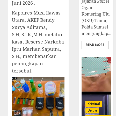
Jajaran Polres
Juni 2026 .
Ogan
Kapolres Musi Rawas
Komering Ulu
Utara, AKBP Rendy
(OKU) Timur,
Surya Aditama,
Polda Sumsel
mengungkap...
S.H,.S.I.K.,M.H. melalui
kasat Reserse Narkoba
READ MORE
Iptu Marhan Saputra,
S.H., membenarkan
penangkapan
tersebut.
Kriminal
Umum