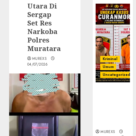
Utara Di
Sergap
Set Res
Narkoba
Polres
Muratara
MUREXS
Kriminal
04/07/2026
Umum
Uncategorized
Kasatreskrim
Polres
Muratara
ungkap Dua
Pelaku
Curanmor
MUREXS