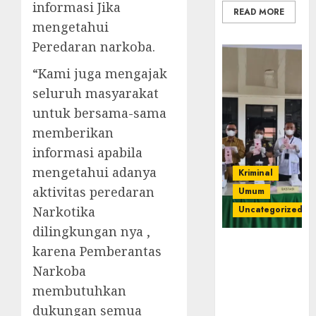
informasi Jika
READ MORE
mengetahui
Peredaran narkoba.
“Kami juga mengajak
seluruh masyarakat
untuk bersama-sama
memberikan
informasi apabila
mengetahui adanya
Kriminal
aktivitas peredaran
Umum
Narkotika
Uncategorized
dilingkungan nya ,
‎Kejari Empat
karena Pemberantas
Lawang
Narkoba
Musnahkan
membutuhkan
Barang Bukti
45 Perkara
dukungan semua