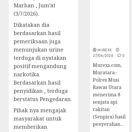
2026,Polres
Marhan , Jum’at
Muratara
(3/7/2026).
Berhasil
Ungkap
Dikatakan dia
Kejahatan
berdasarkan hasil
Senjata Api
pemeriksaan juga
Ilegal
menunjukan urine
MUREXS
27/06/2026
0
terduga di nyatakan
Murexs.com,
positif mengandung
Muratara–
narkotika.
Polres Musi
Berdasarkan hasil
Rawas Utara
penyidikan , terduga
menerima 8
berstatus Pengedaran.
senjata api
rakitan
Pihak nya mengajak
(Senpira) hasil
masyarakat untuk
penyerahan...
memberikan