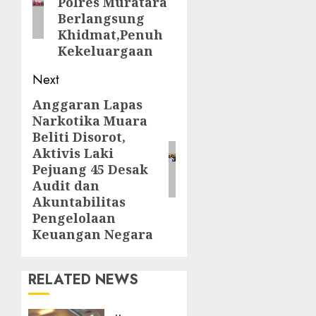
Polres Muratara
Berlangsung
Khidmat,Penuh
Kekeluargaan
Next
Anggaran Lapas
Next
Narkotika Muara
post:
Beliti Disorot,
Aktivis Laki
Pejuang 45 Desak
Audit dan
Akuntabilitas
Pengelolaan
Keuangan Negara
RELATED NEWS