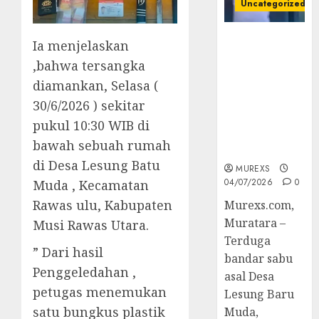
Uncategorized
Bandar Sabu
Ia menjelaskan
Asal Rawas
,bahwa tersangka
Ulu Musi
diamankan, Selasa (
Rawas Utara
Di Sergap Set
30/6/2026 ) sekitar
Res Narkoba
pukul 10:30 WIB di
Polres
bawah sebuah rumah
Muratara
di Desa Lesung Batu
MUREXS
04/07/2026
0
Muda , Kecamatan
Rawas ulu, Kabupaten
Murexs.com,
Muratara –
Musi Rawas Utara.
Terduga
” Dari hasil
bandar sabu
Penggeledahan ,
asal Desa
petugas menemukan
Lesung Baru
satu bungkus plastik
Muda,