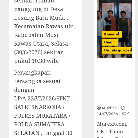
sebuah rumah
panggung di Desa
Lesung Batu Muda ,
Kecamatan Rawas ulu,
Kabupaten Musi
Kriminal
Umum
Rawas Utara, Selasa
Uncategorized
(30/6/2026) sekitar
pukul 10.30 wib.
Polres OKUT
Penangkapan
Gagalkan
Pengiriman
tersangka sesuai
368 Ton
dengan
Batubara
LP/A 22/VI/2026/SPKT .
Ilegal
SATRESNARKOBA /
MUREXS
14/07/2026
0
POLRES MURATARA /
POLDA SUMATERA
Murexs.com,
OKU Timur –
SELATAN , tanggal 30