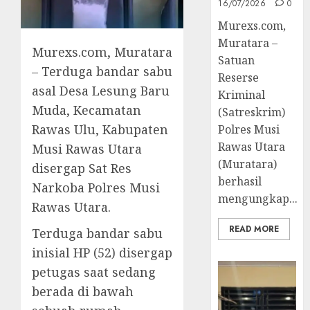
16/07/2026
0
Murexs.com,
Muratara –
Murexs.com, Muratara
Satuan
– Terduga bandar sabu
Reserse
asal Desa Lesung Baru
Kriminal
Muda, Kecamatan
(Satreskrim)
Rawas Ulu, Kabupaten
Polres Musi
Rawas Utara
Musi Rawas Utara
(Muratara)
disergap Sat Res
berhasil
Narkoba Polres Musi
mengungkap...
Rawas Utara.
READ MORE
Terduga bandar sabu
inisial HP (52) disergap
petugas saat sedang
berada di bawah