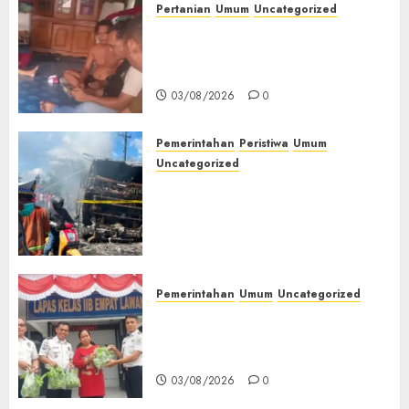
Pertanian
Umum
Uncategorized
Lagi Menyadap Karet Dua
Petani Asal Desa Lesung Batu
Muda Diserang Beruang Liar
03/08/2026
0
Pemerintahan
Peristiwa
Umum
Uncategorized
Direktur Dan Pemilik Truk
Tangki Ditetapkan Sebagai
Tersangka Atas Kecelakaan
Bus ALS yang Tewaskan 19
Orang
03/08/2026
0
Pemerintahan
Umum
Uncategorized
‎Panen Sayuran Organik,
Lapas Empat Lawang Dorong
Kemandirian Warga Binaan
03/08/2026
0