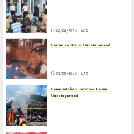
‎Lapas Empat Lawang Berikan
Pengarahan WBP, Tekankan
Keamanan, Kebersihan dan
Kesehatan‎
03/08/2026
0
Pertanian
Umum
Uncategorized
Lagi Menyadap Karet Dua
Petani Asal Desa Lesung Batu
Muda Diserang Beruang Liar
03/08/2026
0
Pemerintahan
Peristiwa
Umum
Uncategorized
Direktur Dan Pemilik Truk
Tangki Ditetapkan Sebagai
Tersangka Atas Kecelakaan
Bus ALS yang Tewaskan 19
Orang