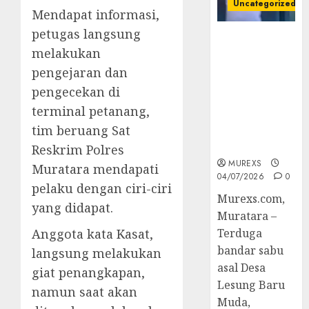
Uncategorized
Mendapat informasi,
petugas langsung
Bandar Sabu
melakukan
Asal Rawas
Ulu Musi
pengejaran dan
Rawas Utara
pengecekan di
Di Sergap Set
terminal petanang,
Res Narkoba
tim beruang Sat
Polres
Muratara
Reskrim Polres
MUREXS
Muratara mendapati
04/07/2026
0
pelaku dengan ciri-ciri
Murexs.com,
yang didapat.
Muratara –
Anggota kata Kasat,
Terduga
bandar sabu
langsung melakukan
asal Desa
giat penangkapan,
Lesung Baru
namun saat akan
Muda,