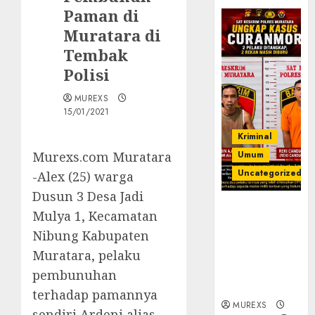
Paman di
Muratara di
Tembak
Polisi
MUREXS
15/01/2021
Kriminal
Murexs.com Muratara
Umum
Uncategorized
-Alex (25) warga
Dusun 3 Desa Jadi
Kasatreskrim
Mulya 1, Kecamatan
Polres
Nibung Kabupaten
Muratara
Muratara, pelaku
ungkap Dua
Pelaku
pembunuhan
Curanmor
terhadap pamannya
MUREXS
sendiri Ardeni alias