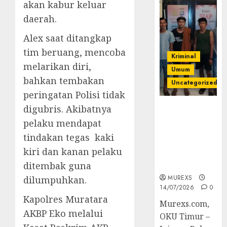
akan kabur keluar
daerah.
Alex saat ditangkap
tim beruang, mencoba
Kriminal
melarikan diri,
Umum
bahkan tembakan
Uncategorized
peringatan Polisi tidak
digubris. Akibatnya
Polres OKUT
Gagalkan
pelaku mendapat
Pengiriman
tindakan tegas kaki
368 Ton
kiri dan kanan pelaku
Batubara
Ilegal
ditembak guna
MUREXS
dilumpuhkan.
14/07/2026
0
Kapolres Muratara
Murexs.com,
AKBP Eko melalui
OKU Timur –