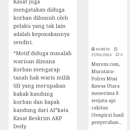
Kasat juga
2026,Polres
mengatakan diduga
Muratara
Berhasil
korban dibunuh oleh
Ungkap
pelaku yang tak lain
Kejahatan
adalah keponakannya
Senjata Api
sendiri.
Ilegal
MUREXS
“Motif diduga masalah
27/06/2026
0
warisan dimana
Murexs.com,
korban mengarap
Muratara–
tanah hak waris milik
Polres Musi
SH yang merupakan
Rawas Utara
menerima 8
kakak kandung
senjata api
korban dan bapak
rakitan
kandung dari Al”kata
(Senpira) hasil
Kasat Reskrim AKP
penyerahan...
Dedy.