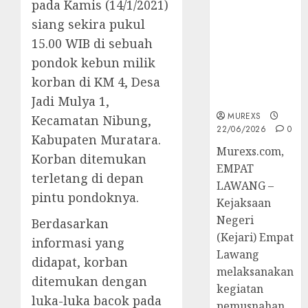
pada Kamis (14/1/2021)
Berkekuatan
Hukum
siang sekira pukul
Tetap,
15.00 WIB di sebuah
Tegaskan
pondok kebun milik
Komitmen
korban di KM 4, Desa
Penegakan
Hukum‎
Jadi Mulya 1,
MUREXS
Kecamatan Nibung,
22/06/2026
0
Kabupaten Muratara.
‎Murexs.com,
Korban ditemukan
EMPAT
terletang di depan
LAWANG –
pintu pondoknya.
Kejaksaan
Negeri
Berdasarkan
(Kejari) Empat
informasi yang
Lawang
didapat, korban
melaksanakan
ditemukan dengan
kegiatan
luka-luka bacok pada
pemusnahan