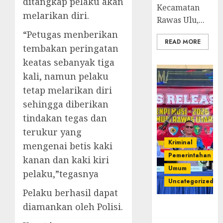
ditangkap pelaku akan
Kecamatan
melarikan diri.
Rawas Ulu,...
“Petugas menberikan
READ MORE
tembakan peringatan
keatas sebanyak tiga
kali, namun pelaku
tetap melarikan diri
sehingga diberikan
tindakan tegas dan
terukur yang
Kriminal
mengenai betis kaki
Pemerintahan
kanan dan kaki kiri
Umum
pelaku,”tegasnya
Uncategorized
Pelaku berhasil dapat
diamankan oleh Polisi.
Operasi
Senpi musi