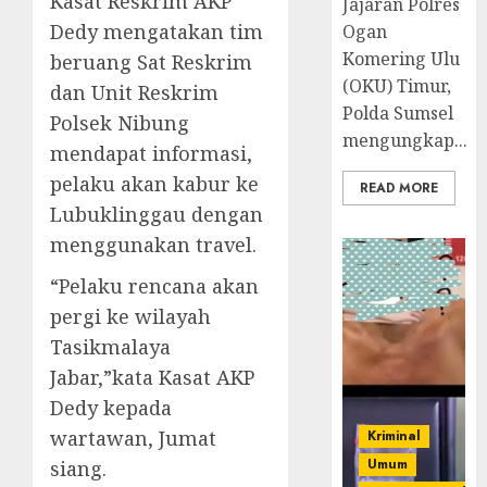
Kasat Reskrim AKP
Jajaran Polres
Dedy mengatakan tim
Ogan
Komering Ulu
beruang Sat Reskrim
(OKU) Timur,
dan Unit Reskrim
Polda Sumsel
Polsek Nibung
mengungkap...
mendapat informasi,
pelaku akan kabur ke
READ MORE
Lubuklinggau dengan
menggunakan travel.
“Pelaku rencana akan
pergi ke wilayah
Tasikmalaya
Jabar,”kata Kasat AKP
Dedy kepada
wartawan, Jumat
Kriminal
Umum
siang.