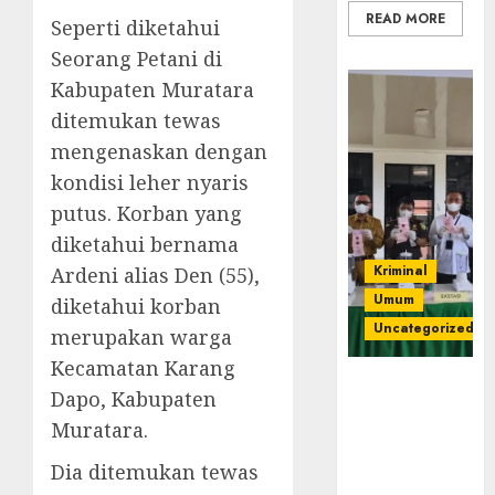
READ MORE
Seperti diketahui
Seorang Petani di
Kabupaten Muratara
ditemukan tewas
mengenaskan dengan
kondisi leher nyaris
putus. Korban yang
diketahui bernama
Kriminal
Ardeni alias Den (55),
Umum
diketahui korban
Uncategorized
merupakan warga
Kecamatan Karang
‎Kejari Empat
Dapo, Kabupaten
Lawang
Muratara.
Musnahkan
Barang Bukti
Dia ditemukan tewas
45 Perkara