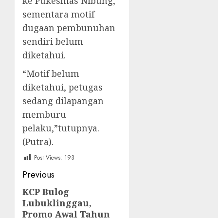
ke Pukesmas Nibung,
sementara motif
dugaan pembunuhan
sendiri belum
diketahui.
“Motif belum
diketahui, petugas
sedang dilapangan
memburu
pelaku,”tutupnya.
(Putra).
Post Views:
193
Post
Previous
navigation
KCP Bulog
Previous
Lubuklinggau,
post:
Promo Awal Tahun