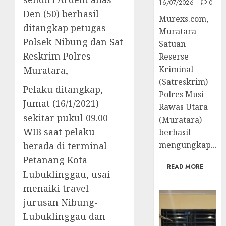
16/07/2026
0
Den (50) berhasil
Murexs.com,
ditangkap petugas
Muratara –
Polsek Nibung dan Sat
Satuan
Reskrim Polres
Reserse
Kriminal
Muratara,
(Satreskrim)
Pelaku ditangkap,
Polres Musi
Jumat (16/1/2021)
Rawas Utara
sekitar pukul 09.00
(Muratara)
WIB saat pelaku
berhasil
mengungkap...
berada di terminal
Petanang Kota
READ MORE
Lubuklinggau, usai
menaiki travel
jurusan Nibung-
Lubuklinggau dan