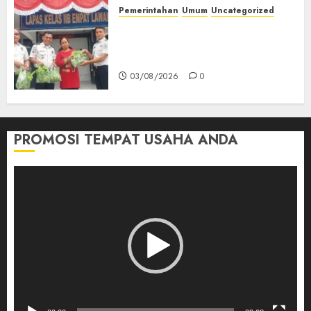
03/08/2026
0
Pemerintahan
Umum
Uncategorized
‎Panen Sayuran Organik,
Lapas Empat Lawang Dorong
Kemandirian Warga Binaan
03/08/2026
0
PROMOSI TEMPAT USAHA ANDA
Pemutar
Video