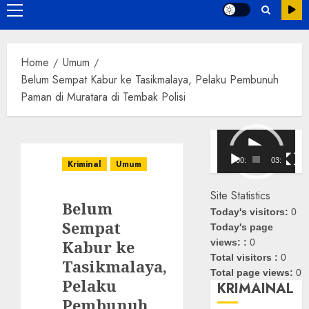
Primary
Menu
Home
Umum
Belum Sempat Kabur ke Tasikmalaya, Pelaku Pembunuh
Paman di Muratara di Tembak Polisi
Pemutar
Video
00:00
03:08
Kriminal
Umum
Site Statistics
Belum
Today's visitors:
0
Sempat
Today's page
Kabur ke
views: :
0
Total visitors :
0
Tasikmalaya,
Total page views:
0
Pelaku
KRIMAINAL
Pembunuh