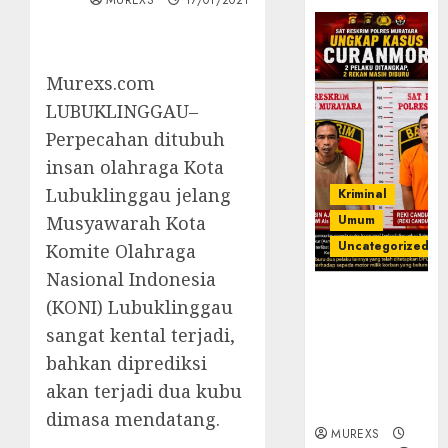
MUREXS
17/01/2021
Murexs.com
LUBUKLINGGAU–
Perpecahan ditubuh
insan olahraga Kota
Lubuklinggau jelang
Kriminal
Musyawarah Kota
Umum
Uncategorized
Komite Olahraga
Nasional Indonesia
Kasatreskrim
(KONI) Lubuklinggau
Polres
sangat kental terjadi,
Muratara
bahkan diprediksi
ungkap Dua
Pelaku
akan terjadi dua kubu
Curanmor
dimasa mendatang.
MUREXS