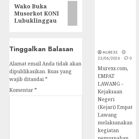
Berkekuatan
Next
Wako Buka
Hukum
Musorkot KONI
post:
Tetap,
Lubuklinggau
Tegaskan
Komitmen
Penegakan
Hukum‎
Tinggalkan Balasan
MUREXS
22/06/2026
0
Alamat email Anda tidak akan
‎Murexs.com,
dipublikasikan.
Ruas yang
EMPAT
wajib ditandai
*
LAWANG –
Komentar
*
Kejaksaan
Negeri
(Kejari) Empat
Lawang
melaksanakan
kegiatan
pemusnahan