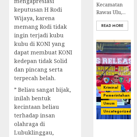
mengapresiasi
Kecamatan
keputusan H Rodi
Rawas Ulu,...
Wijaya, karena
memang Rodi tidak
READ MORE
ingin terjadi kubu
kubu di KONI yang
dapat membuat KONI
kedepan tidak Solid
dan pincang serta
terpecah belah.
Kriminal
” Beliau sangat bijak,
Pemerintahan
inilah bentuk
Umum
kecintaan beliau
Uncategorized
terhadap insan
olahraga di
Operasi
Lubuklinggau,
Senpi musi