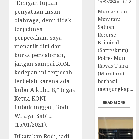
16/07/2026
0
“Dengan tujuan
penyatuan insan
Murexs.com,
Muratara –
olahraga, demi tidak
Satuan
terjadinya
Reserse
perpecahan, saya
Kriminal
menarik diri dari
(Satreskrim)
bursa pencalonan,
Polres Musi
jangan sampai KONI
Rawas Utara
kedepan ini terpecah
(Muratara)
terbelah karena ada
berhasil
mengungkap...
kubu A kubu B,” tegas
Ketua KONI
READ MORE
Lubuklinggau, Rodi
Wijaya, Sabtu
(16/01/2021).
Dikatakan Rodi, jadi