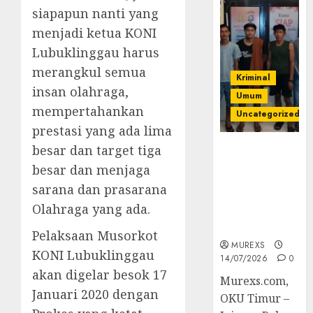
siapapun nanti yang
menjadi ketua KONI
Lubuklinggau harus
merangkul semua
Kriminal
insan olahraga,
Umum
mempertahankan
Uncategorized
prestasi yang ada lima
besar dan target tiga
Polres OKUT
Gagalkan
besar dan menjaga
Pengiriman
sarana dan prasarana
368 Ton
Olahraga yang ada.
Batubara
Ilegal
Pelaksaan Musorkot
MUREXS
KONI Lubuklinggau
14/07/2026
0
akan digelar besok 17
Murexs.com,
Januari 2020 dengan
OKU Timur –