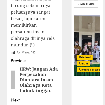
READ MORE
tarung sebenarnya
peluangnya sangat
besar, tapi karena
memikirkan
persatuan insan
olahraga dirinya rela
mundur. (*)
Post Views:
140
Kriminal
Post
Previous
Umum
navigation
HRW: Jangan Ada
Previous
Uncategorized
Perpecahan
post:
Diantara Insan
‎Kejari Empat
Olahraga Kota
Lawang
Lubuklinggau
Musnahkan
Barang Bukti
Next
45 Perkara