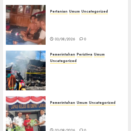
Pertanian
Umum
Uncategorized
Lagi Menyadap Karet Dua
Petani Asal Desa Lesung Batu
Muda Diserang Beruang Liar
03/08/2026
0
Pemerintahan
Peristiwa
Umum
Uncategorized
Direktur Dan Pemilik Truk
Tangki Ditetapkan Sebagai
Tersangka Atas Kecelakaan
Bus ALS yang Tewaskan 19
Orang
03/08/2026
0
Pemerintahan
Umum
Uncategorized
‎Panen Sayuran Organik,
Lapas Empat Lawang Dorong
Kemandirian Warga Binaan
03/08/2026
0