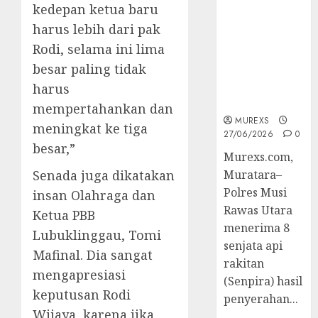
kedepan ketua baru
2026,Polres
Muratara
harus lebih dari pak
Berhasil
Rodi, selama ini lima
Ungkap
besar paling tidak
Kejahatan
Senjata Api
harus
Ilegal
mempertahankan dan
MUREXS
meningkat ke tiga
27/06/2026
0
besar,”
Murexs.com,
Senada juga dikatakan
Muratara–
Polres Musi
insan Olahraga dan
Rawas Utara
Ketua PBB
menerima 8
Lubuklinggau, Tomi
senjata api
Mafinal. Dia sangat
rakitan
mengapresiasi
(Senpira) hasil
keputusan Rodi
penyerahan...
Wijaya, karena jika