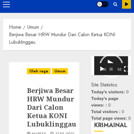
Primary
Menu
Home
Umum
Berjiwa Besar HRW Mundur Dari Calon Ketua KONI
Lubuklinggau
Pemutar
Video
00:00
03:08
Olah raga
Umum
Site Statistics
Berjiwa Besar
Today's visitors:
0
HRW Mundur
Today's page
Dari Calon
views: :
0
Total visitors :
0
Ketua KONI
Total page views:
0
Lubuklinggau
KRIMAINAL