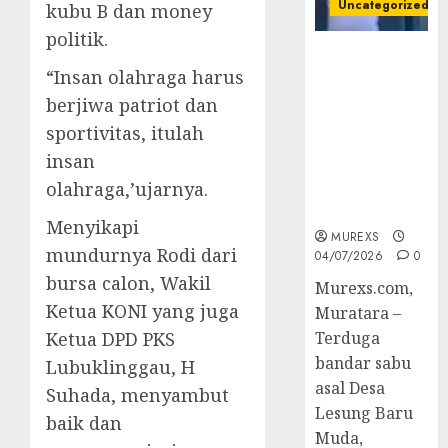
Uncategorized
kubu B dan money
politik.
Bandar Sabu
“Insan olahraga harus
Asal Rawas
Ulu Musi
berjiwa patriot dan
Rawas Utara
sportivitas, itulah
Di Sergap Set
insan
Res Narkoba
olahraga,’ujarnya.
Polres
Muratara
Menyikapi
MUREXS
mundurnya Rodi dari
04/07/2026
0
bursa calon, Wakil
Murexs.com,
Ketua KONI yang juga
Muratara –
Ketua DPD PKS
Terduga
bandar sabu
Lubuklinggau, H
asal Desa
Suhada, menyambut
Lesung Baru
baik dan
Muda,