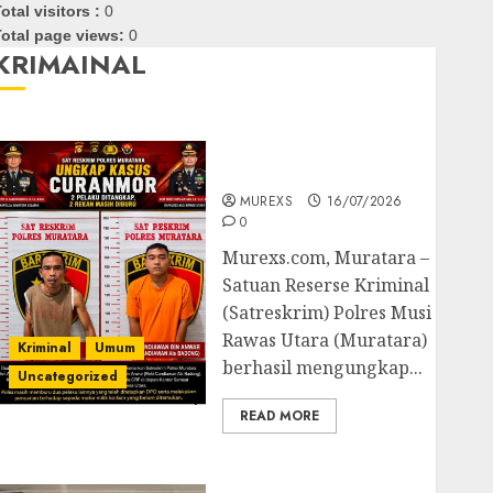
otal visitors :
0
otal page views:
0
KRIMAINAL
Kasatreskrim Polres
Muratara ungkap Dua
Pelaku Curanmor
MUREXS
16/07/2026
0
Murexs.com, Muratara –
Satuan Reserse Kriminal
(Satreskrim) Polres Musi
Rawas Utara (Muratara)
Kriminal
Umum
berhasil mengungkap...
Uncategorized
READ MORE
Polres OKUT Gagalkan
Pengiriman 368 Ton