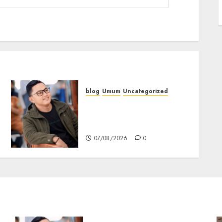
blog
Umum
Uncategorized
Tampu Bolon: Semula
Bersua Setia, Retak Kaca di
Bibir Jendela
07/08/2026
0