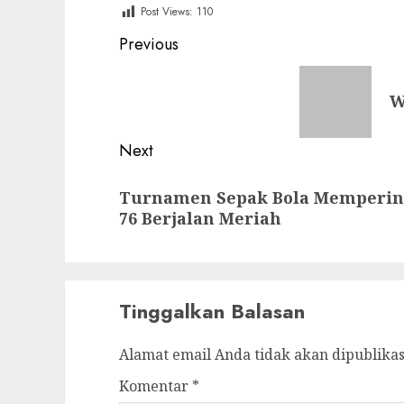
Post Views:
110
Post
Previous
navigation
Previous
W
post:
Next
Next
Turnamen Sepak Bola Mempering
post:
76 Berjalan Meriah
Tinggalkan Balasan
Alamat email Anda tidak akan dipublikas
Komentar
*