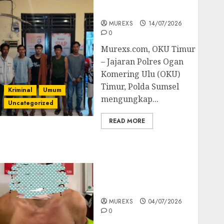
Batubara Ilegal
MUREXS
14/07/2026
0
Murexs.com, OKU Timur
– Jajaran Polres Ogan
Komering Ulu (OKU)
Timur, Polda Sumsel
Kriminal
Umum
mengungkap...
Uncategorized
READ MORE
Bandar Sabu Asal
Rawas Ulu Musi Rawas
Utara Di Sergap Set
Res Narkoba Polres
Muratara
MUREXS
04/07/2026
0