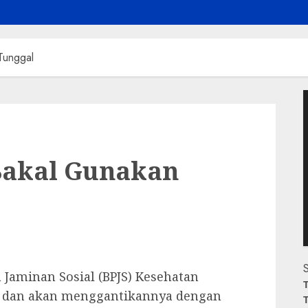
Tunggal
P
V
Bakal Gunakan
S
Jaminan Sosial (BPJS) Kesehatan
T
s dan akan menggantikannya dengan
T