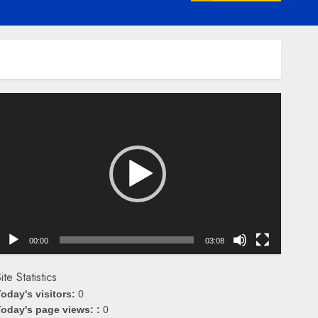
emutar
ideo
00:00
03:08
ite Statistics
oday's visitors:
0
oday's page views: :
0