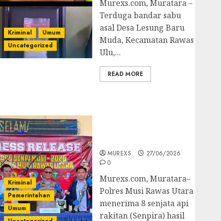
Murexs.com, Muratara –
Terduga bandar sabu
asal Desa Lesung Baru
Kriminal
Umum
Muda, Kecamatan Rawas
Uncategorized
Ulu,...
READ MORE
Operasi Senpi musi
2026,Polres Muratara
Berhasil Ungkap
Kejahatan Senjata Api
Ilegal
MUREXS
27/06/2026
0
Murexs.com, Muratara–
Kriminal
Polres Musi Rawas Utara
Pemerintahan
menerima 8 senjata api
Umum
rakitan (Senpira) hasil