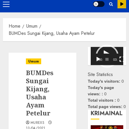
Primary
Menu
Home
Umum
BUMDes Sungai Kijang, Usaha Ayam Petelur
Pemutar
Video
00:00
03:08
Umum
BUMDes
Site Statistics
Sungai
Today's visitors:
0
Kijang,
Today's page
views: :
0
Usaha
Total visitors :
0
Ayam
Total page views:
0
Petelur
KRIMAINAL
MUREXS
13/04/2021