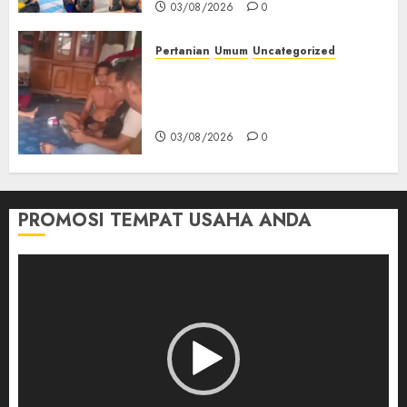
03/08/2026
0
Pertanian
Umum
Uncategorized
Lagi Menyadap Karet Dua
Petani Asal Desa Lesung Batu
Muda Diserang Beruang Liar
03/08/2026
0
PROMOSI TEMPAT USAHA ANDA
Pemutar
Video