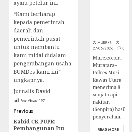
ayam petelur ini.
Muratara
Berhasil
“Kami berharap
Ungkap
kepada pemerintah
Kejahatan
Senjata Api
daerah dan
Ilegal
pemerintah pusat
MUREXS
untuk membantu
27/06/2026
0
kami midal didalam
Murexs.com,
pengembangan usaha
Muratara–
BUMDes kami ini”
Polres Musi
ungkapnya.
Rawas Utara
menerima 8
Jurnalis David
senjata api
Post Views:
197
rakitan
Post
(Senpira) hasil
Previous
penyerahan...
navigation
Kabid CK PUPR:
Previous
Pembangunan Itu
post:
READ MORE