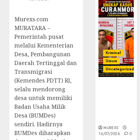
Murexs.com
MURATARA –
Pemerintah pusat
melalui Kementerian
Kriminal
Desa, Pembangunan
Umum
Daerah Tertinggal dan
Uncategorized
Transmigrasi
(Kemendes PDTT) RI,
Kasatreskrim
selalu mendorong
Polres
desa untuk memiliki
Muratara
ungkap Dua
Badan Usaha Milik
Pelaku
Desa (BUMDes)
Curanmor
sendiri. Hadirnya
MUREXS
BUMDes diharapkan
16/07/2026
0