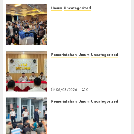
Umum
Uncategorized
Tingkatkan Profesionalisme,
Wakapolres Polres Muratara
Ikuti Training of Trainer
(TOT) AI Aman dan
Bertanggung Jawab
07/08/2026
0
Pemerintahan
Umum
Uncategorized
‎Lapas Empat Lawang
Matangkan Persiapan
Peringatan HUT ke-81
Kemerdekaan RI‎
06/08/2026
0
Pemerintahan
Umum
Uncategorized
‎Lapas Empat Lawang Berikan
Pengarahan WBP, Tekankan
Keamanan, Kebersihan dan
Kesehatan‎