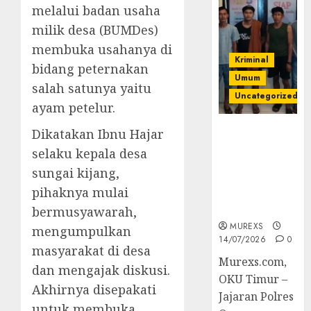
melalui badan usaha
milik desa (BUMDes)
membuka usahanya di
Kriminal
bidang peternakan
Umum
salah satunya yaitu
Uncategorized
ayam petelur.
Polres OKUT
Dikatakan Ibnu Hajar
Gagalkan
selaku kepala desa
Pengiriman
sungai kijang,
368 Ton
pihaknya mulai
Batubara
Ilegal
bermusyawarah,
MUREXS
mengumpulkan
14/07/2026
0
masyarakat di desa
Murexs.com,
dan mengajak diskusi.
OKU Timur –
Akhirnya disepakati
Jajaran Polres
untuk membuka