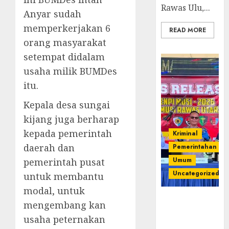
Rawas Ulu,...
Anyar sudah
memperkerjakan 6
READ MORE
orang masyarakat
setempat didalam
usaha milik BUMDes
itu.
Kepala desa sungai
kijang juga berharap
kepada pemerintah
Kriminal
daerah dan
Pemerintahan
Umum
pemerintah pusat
Uncategorized
untuk membantu
modal, untuk
Operasi
mengembang kan
Senpi musi
usaha peternakan
2026,Polres