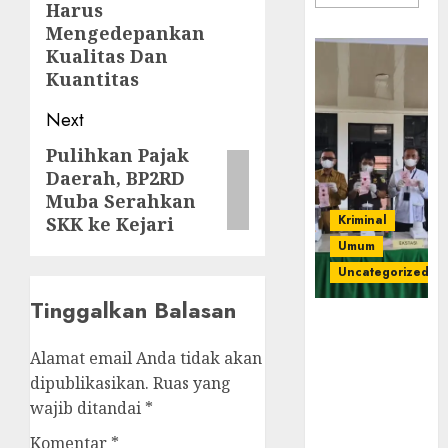
Harus
Mengedepankan
Kualitas Dan
Kuantitas
Next
Pulihkan Pajak
Next
Daerah, BP2RD
post:
Muba Serahkan
Kriminal
SKK ke Kejari
Umum
Uncategorized
Tinggalkan Balasan
‎Kejari Empat
Lawang
Alamat email Anda tidak akan
Musnahkan
dipublikasikan.
Ruas yang
Barang Bukti
wajib ditandai
*
45 Perkara
Berkekuatan
Komentar
*