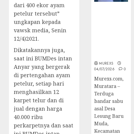
dari 400 ekor ayam
Bandar Sabu
petelur tersebut”
Asal Rawas
ungkapan kepada
Ulu Musi
Rawas Utara
vawsk media, Senin
Di Sergap Set
12/4)2021.
Res Narkoba
Polres
Dikatakannya juga,
Muratara
saat ini BUMDes intan
MUREXS
Anyar yang bergerak
04/07/2026
0
di pertengahan ayam
Murexs.com,
petelur, setiap hari
Muratara –
menghasilkan 12
Terduga
karpet telur dan di
bandar sabu
jual dengan harga
asal Desa
Lesung Baru
40.000 ribu
Muda,
perkarpetnya dan saat
Kecamatan
ini BUMDes intan