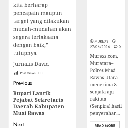
Muratara
kita berharap
Berhasil
pencapain maupun
Ungkap
target yang dilakukan
Kejahatan
Senjata Api
mudah-mudahan akan
Ilegal
segera terlaksana
MUREXS
dengan baik,”
27/06/2026
0
tutupnya.
Murexs.com,
Muratara–
Jurnalis David
Polres Musi
Post Views:
138
Rawas Utara
Post
Previous
menerima 8
navigation
senjata api
Bupati Lantik
Previous
rakitan
Pejabat Sekretaris
post:
Daerah Kabupaten
(Senpira) hasil
Musi Rawas
penyerahan...
Next
READ MORE