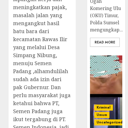
Ogan
meningkatkan pajak,
Komering Ulu
masalah jalan yang
(OKU) Timur,
Polda Sumsel
mengangkut hasil
mengungkap...
batu bara dari
kecamatan Rawas Ilir
READ MORE
yang melalui Desa
Simpang Nibung,
menuju Semen
Padang ,alhamdulilah
sudah ada izin dari
pak Gubernur. Dan
perlu masyarakat juga
ketahui bahwa PT,
Kriminal
Semen Padang juga
Umum
ikut tergabung di PT.
Uncategorized
Semen Indonesia, jadi