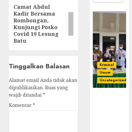
Camat Abdul
Next
Kadir Bersama
post:
Rombongan,
Kunjungi Posko
Covid 19 Lesung
Batu
Tinggalkan Balasan
Kriminal
Umum
Alamat email Anda tidak akan
Uncategorized
dipublikasikan.
Ruas yang
wajib ditandai
*
‎Kejari Empat
Lawang
Komentar
*
Musnahkan
Barang Bukti
45 Perkara
Berkekuatan