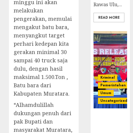
minggu ini akan
Rawas Ulu,...
melakukan
READ MORE
pengerakan, memulai
mengakut batu bara,
menyangkut target
perhari kedepan kita
gerakan minimal 30
sampai 40 truck saja
dulu, dengan hasil
maksimal 1.500.Ton ,
Kriminal
Batu bara dari
Pemerintahan
Kabupaten Muratara.
Umum
Uncategorized
“Alhamdulillah
dukungan penuh dari
Operasi
pak Bupati dan
Senpi musi
2026,Polres
masyarakat Muratara,