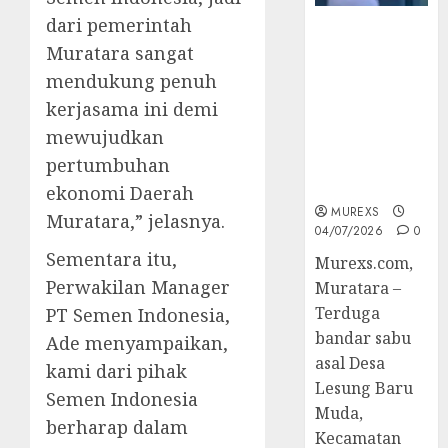
dari pemerintah
Bandar Sabu
Muratara sangat
Asal Rawas
Ulu Musi
mendukung penuh
Rawas Utara
kerjasama ini demi
Di Sergap Set
mewujudkan
Res Narkoba
pertumbuhan
Polres
Muratara
ekonomi Daerah
MUREXS
Muratara,” jelasnya.
04/07/2026
0
Sementara itu,
Murexs.com,
Perwakilan Manager
Muratara –
Terduga
PT Semen Indonesia,
bandar sabu
Ade menyampaikan,
asal Desa
kami dari pihak
Lesung Baru
Semen Indonesia
Muda,
berharap dalam
Kecamatan