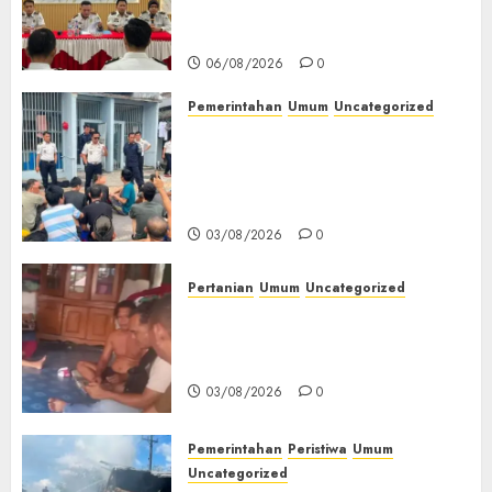
Peringatan HUT ke-81
Kemerdekaan RI‎
06/08/2026
0
Pemerintahan
Umum
Uncategorized
‎Lapas Empat Lawang Berikan
Pengarahan WBP, Tekankan
Keamanan, Kebersihan dan
Kesehatan‎
03/08/2026
0
Pertanian
Umum
Uncategorized
Lagi Menyadap Karet Dua
Petani Asal Desa Lesung Batu
Muda Diserang Beruang Liar
03/08/2026
0
Pemerintahan
Peristiwa
Umum
Uncategorized