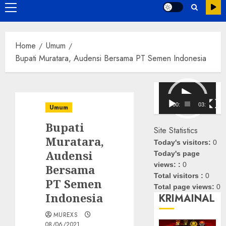
Primary
Menu
Home
Umum
Bupati Muratara, Audensi Bersama PT Semen Indonesia
Pemutar
Video
00:00
03:08
Umum
Bupati
Site Statistics
Muratara,
Today's visitors:
0
Audensi
Today's page
views: :
0
Bersama
Total visitors :
0
PT Semen
Total page views:
0
Indonesia
KRIMAINAL
MUREXS
08/06/2021