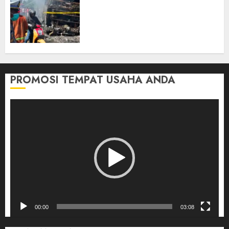
Direktur Dan Pemilik Truk
Tangki Ditetapkan Sebagai
Tersangka Atas Kecelakaan
Bus ALS yang Tewaskan 19
Orang
03/08/2026
0
PROMOSI TEMPAT USAHA ANDA
Pemutar
Video
00:00
03:08