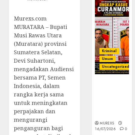
Murexs.com
MURATARA – Bupati
Musi Rawas Utara
(Muratara) provinsi
Kriminal
Sumatera Selatan,
Umum
Devi Suhartoni,
Uncategorized
mengadakan Audiensi
bersama PT, Semen
Kasatreskrim
Indonesia, dalam
Polres
rangka kerja sama
Muratara
ungkap Dua
untuk meningkatan
Pelaku
perpajakan dan
Curanmor
mengurangi
MUREXS
penganguran bagi
16/07/2026
0