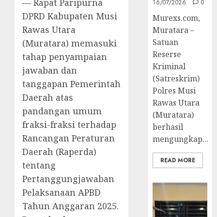
— Rapat Paripurna
16/07/2026
0
DPRD Kabupaten Musi
Murexs.com,
Rawas Utara
Muratara –
Satuan
(Muratara) memasuki
Reserse
tahap penyampaian
Kriminal
jawaban dan
(Satreskrim)
tanggapan Pemerintah
Polres Musi
Daerah atas
Rawas Utara
pandangan umum
(Muratara)
fraksi-fraksi terhadap
berhasil
Rancangan Peraturan
mengungkap...
Daerah (Raperda)
READ MORE
tentang
Pertanggungjawaban
Pelaksanaan APBD
Tahun Anggaran 2025.