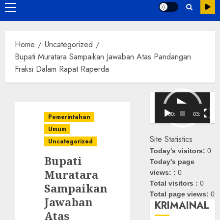
Primary
Menu
Home
Uncategorized
Bupati Muratara Sampaikan Jawaban Atas Pandangan
Fraksi Dalam Rapat Raperda
Pemutar
Video
00:00
03:08
Pemerintahan
Umum
Site Statistics
Uncategorized
Today's visitors:
0
Bupati
Today's page
Muratara
views: :
0
Total visitors :
0
Sampaikan
Total page views:
0
Jawaban
KRIMAINAL
Atas