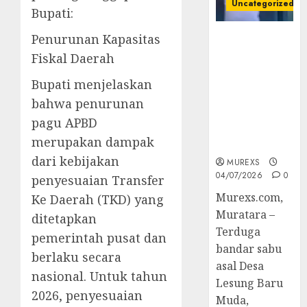
Uncategorized
Bupati:
Penurunan Kapasitas
Bandar Sabu
Asal Rawas
Fiskal Daerah
Ulu Musi
Bupati menjelaskan
Rawas Utara
Di Sergap Set
bahwa penurunan
Res Narkoba
pagu APBD
Polres
merupakan dampak
Muratara
dari kebijakan
MUREXS
04/07/2026
0
penyesuaian Transfer
Murexs.com,
Ke Daerah (TKD) yang
Muratara –
ditetapkan
Terduga
pemerintah pusat dan
bandar sabu
berlaku secara
asal Desa
nasional. Untuk tahun
Lesung Baru
2026, penyesuaian
Muda,