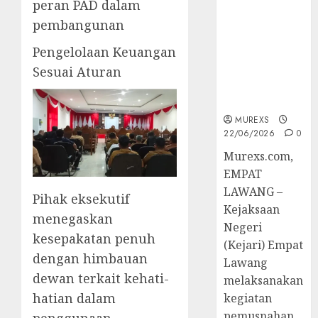
peran PAD dalam
Berkekuatan
Hukum
pembangunan
Tetap,
Pengelolaan Keuangan
Tegaskan
Komitmen
Sesuai Aturan
Penegakan
Hukum‎
MUREXS
22/06/2026
0
‎Murexs.com,
EMPAT
LAWANG –
Pihak eksekutif
Kejaksaan
menegaskan
Negeri
kesepakatan penuh
(Kejari) Empat
dengan himbauan
Lawang
dewan terkait kehati-
melaksanakan
hatian dalam
kegiatan
pemusnahan