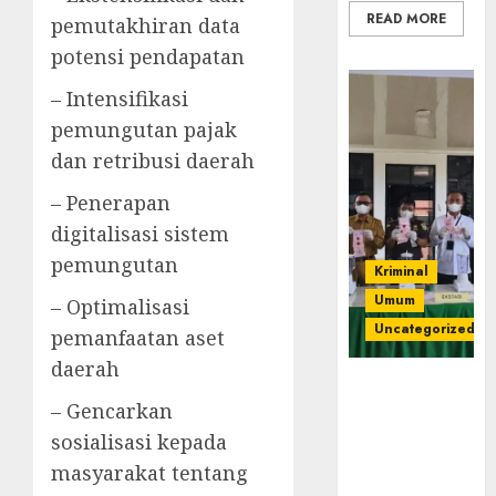
READ MORE
pemutakhiran data
potensi pendapatan
– Intensifikasi
pemungutan pajak
dan retribusi daerah
– Penerapan
digitalisasi sistem
pemungutan
Kriminal
Umum
– Optimalisasi
Uncategorized
pemanfaatan aset
daerah
‎Kejari Empat
– Gencarkan
Lawang
Musnahkan
sosialisasi kepada
Barang Bukti
masyarakat tentang
45 Perkara