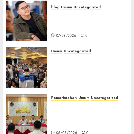
blog
Umum
Uncategorized
Tampu Bolon: Semula Bersua
Setia, Retak Kaca di Bibir
Jendela
07/08/2026
0
Umum
Uncategorized
Tingkatkan Profesionalisme,
Wakapolres Polres Muratara
Ikuti Training of Trainer
(TOT) AI Aman dan
Bertanggung Jawab
07/08/2026
0
Pemerintahan
Umum
Uncategorized
‎Lapas Empat Lawang
Matangkan Persiapan
Peringatan HUT ke-81
Kemerdekaan RI‎
06/08/2026
0