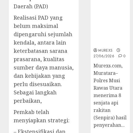
2026,Polres
Daerah (PAD)
Muratara
Berhasil
Realisasi PAD yang
Ungkap
belum maksimal
Kejahatan
dipengaruhi sejumlah
Senjata Api
kendala, antara lain
Ilegal
keterbatasan sarana
MUREXS
27/06/2026
0
prasarana, kualitas
Murexs.com,
sumber daya manusia,
Muratara–
dan kebijakan yang
Polres Musi
perlu disesuaikan.
Rawas Utara
Sebagai langkah
menerima 8
perbaikan,
senjata api
rakitan
Pemkab telah
(Senpira) hasil
menyiapkan strategi:
penyerahan...
– Ekstensifikasi dan