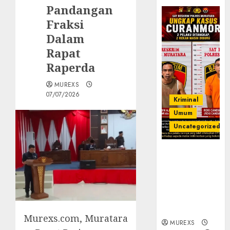
Pandangan
Fraksi
Dalam
Rapat
Raperda
MUREXS
07/07/2026
Kriminal
Umum
Uncategorized
Kasatreskrim
Polres
Muratara
ungkap Dua
Pelaku
Curanmor
Murexs.com, Muratara
MUREXS