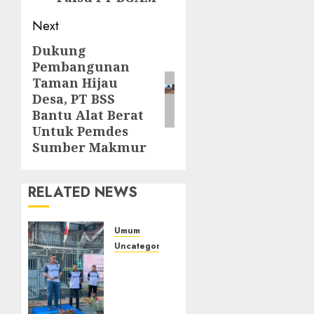
Next
Dukung
Next
Pembangunan
post:
Taman Hijau
Desa, PT BSS
Bantu Alat Berat
Untuk Pemdes
Sumber Makmur
RELATED NEWS
Umum
Uncategorized
‎Sambut
HUT RI
ke-81,
Lapas