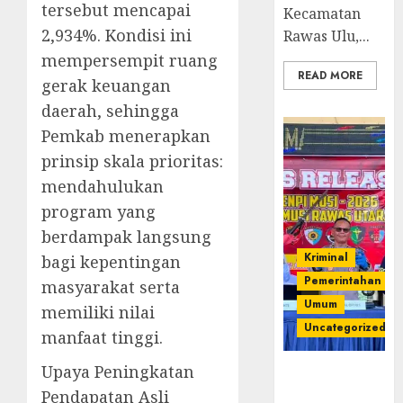
tersebut mencapai
Kecamatan
2,934%. Kondisi ini
Rawas Ulu,...
mempersempit ruang
READ MORE
gerak keuangan
daerah, sehingga
Pemkab menerapkan
prinsip skala prioritas:
mendahulukan
program yang
berdampak langsung
Kriminal
bagi kepentingan
Pemerintahan
masyarakat serta
Umum
memiliki nilai
Uncategorized
manfaat tinggi.
Upaya Peningkatan
Operasi
Senpi musi
Pendapatan Asli