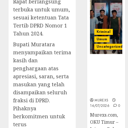
Rapat berlangsung
terbuka untuk umum,
sesuai ketentuan Tata
Tertib DPRD Nomor 1
Kriminal
Tahun 2024.
Umum
Bupati Muratara
Uncategorized
menyampaikan terima
kasih dan
Polres OKUT
Gagalkan
penghargaan atas
Pengiriman
apresiasi, saran, serta
368 Ton
masukan yang telah
Batubara
disampaikan seluruh
Ilegal
fraksi di DPRD.
MUREXS
14/07/2026
0
Pihaknya
Murexs.com,
berkomitmen untuk
OKU Timur –
terus