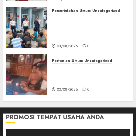
Pemerintahan
Umum
Uncategorized
‎Lapas Empat Lawang Berikan
Pengarahan WBP, Tekankan
Keamanan, Kebersihan dan
Kesehatan‎
03/08/2026
0
Pertanian
Umum
Uncategorized
Lagi Menyadap Karet Dua
Petani Asal Desa Lesung Batu
Muda Diserang Beruang Liar
03/08/2026
0
PROMOSI TEMPAT USAHA ANDA
Pemutar