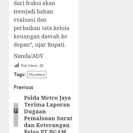
dari fraksi akan
menjadi bahan
evaluasi dan
perbaikan tata kelola
keuangan daerah ke
depan”, ujar Bupati.
Nanda/ADV.
Post Views:
38
Tags:
Muratara
Post
Previous
navigation
Polda Metro Jaya
Previous
Terima Laporan
post:
Dugaan
Pemalsuan Surat
dan Keterangan
Palsu PT BGAM