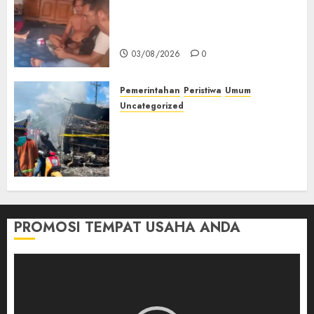
Lagi Menyadap Karet Dua
Petani Asal Desa Lesung Batu
Muda Diserang Beruang Liar
03/08/2026
0
Pemerintahan
Peristiwa
Umum
Uncategorized
Direktur Dan Pemilik Truk
Tangki Ditetapkan Sebagai
Tersangka Atas Kecelakaan
Bus ALS yang Tewaskan 19
Orang
03/08/2026
0
PROMOSI TEMPAT USAHA ANDA
Pemutar
Video