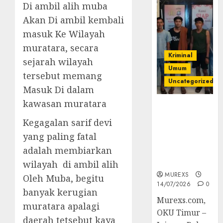
Di ambil alih muba
Akan Di ambil kembali
masuk Ke Wilayah
muratara, secara
Kriminal
sejarah wilayah
Umum
tersebut memang
Uncategorized
Masuk Di dalam
kawasan muratara
Polres OKUT
Gagalkan
Kegagalan sarif devi
Pengiriman
yang paling fatal
368 Ton
adalah membiarkan
Batubara
Ilegal
wilayah di ambil alih
MUREXS
Oleh Muba, begitu
14/07/2026
0
banyak kerugian
Murexs.com,
muratara apalagi
OKU Timur –
daerah tetsebut kaya