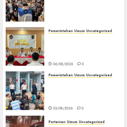
Wakapolres Polres Muratara
Ikuti Training of Trainer
(TOT) AI Aman dan
Bertanggung Jawab
07/08/2026
0
Pemerintahan
Umum
Uncategorized
‎Lapas Empat Lawang
Matangkan Persiapan
Peringatan HUT ke-81
Kemerdekaan RI‎
06/08/2026
0
Pemerintahan
Umum
Uncategorized
‎Lapas Empat Lawang Berikan
Pengarahan WBP, Tekankan
Keamanan, Kebersihan dan
Kesehatan‎
03/08/2026
0
Pertanian
Umum
Uncategorized