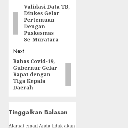
navigation
Validasi Data TB,
Previous
Dinkes Gelar
post:
Pertemuan
Dengan
Puskesmas
Se_Muratara
Next
Bahas Covid-19,
Next
Gubernur Gelar
post:
Rapat dengan
Tiga Kepala
Daerah
Tinggalkan Balasan
Alamat email Anda tidak akan