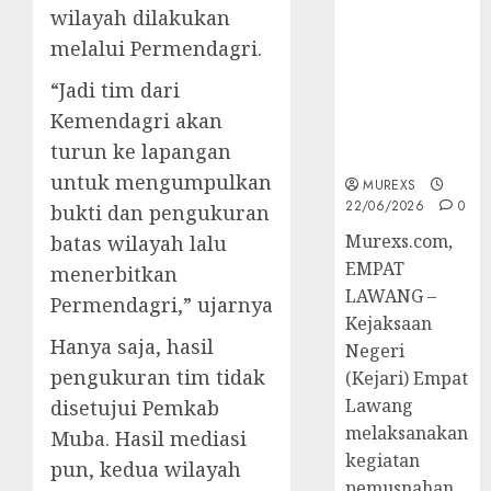
Berkekuatan
wilayah dilakukan
Hukum
melalui Permendagri.
Tetap,
Tegaskan
“Jadi tim dari
Komitmen
Kemendagri akan
Penegakan
turun ke lapangan
Hukum‎
untuk mengumpulkan
MUREXS
22/06/2026
0
bukti dan pengukuran
‎Murexs.com,
batas wilayah lalu
EMPAT
menerbitkan
LAWANG –
Permendagri,” ujarnya
Kejaksaan
Hanya saja, hasil
Negeri
pengukuran tim tidak
(Kejari) Empat
Lawang
disetujui Pemkab
melaksanakan
Muba. Hasil mediasi
kegiatan
pun, kedua wilayah
pemusnahan