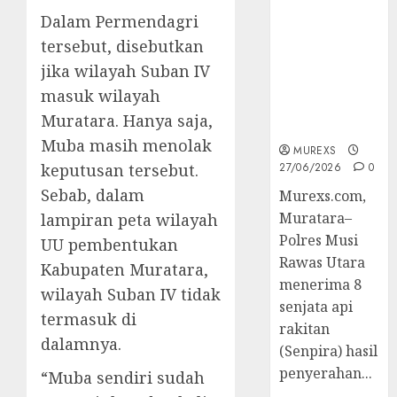
2026,Polres
Dalam Permendagri
Muratara
tersebut, disebutkan
Berhasil
Ungkap
jika wilayah Suban IV
Kejahatan
masuk wilayah
Senjata Api
Muratara. Hanya saja,
Ilegal
Muba masih menolak
MUREXS
keputusan tersebut.
27/06/2026
0
Sebab, dalam
Murexs.com,
Muratara–
lampiran peta wilayah
Polres Musi
UU pembentukan
Rawas Utara
Kabupaten Muratara,
menerima 8
wilayah Suban IV tidak
senjata api
termasuk di
rakitan
dalamnya.
(Senpira) hasil
penyerahan...
“Muba sendiri sudah