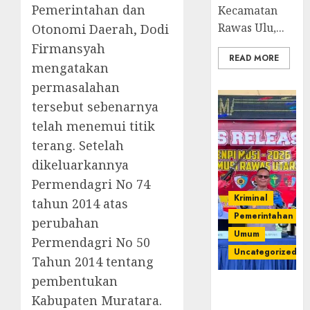
Pemerintahan dan
Kecamatan
Rawas Ulu,...
Otonomi Daerah, Dodi
Firmansyah
READ MORE
mengatakan
permasalahan
tersebut sebenarnya
telah menemui titik
terang. Setelah
dikeluarkannya
Permendagri No 74
Kriminal
tahun 2014 atas
Pemerintahan
perubahan
Umum
Permendagri No 50
Uncategorized
Tahun 2014 tentang
pembentukan
Operasi
Kabupaten Muratara.
Senpi musi