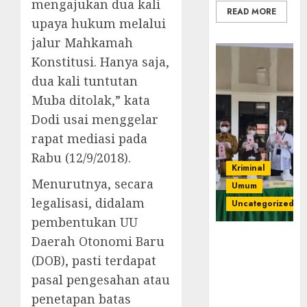
mengajukan dua kali
READ MORE
upaya hukum melalui
jalur Mahkamah
Konstitusi. Hanya saja,
dua kali tuntutan
Muba ditolak,” kata
Dodi usai menggelar
rapat mediasi pada
Rabu (12/9/2018).
Kriminal
Menurutnya, secara
Umum
legalisasi, didalam
Uncategorized
pembentukan UU
‎Kejari Empat
Daerah Otonomi Baru
Lawang
(DOB), pasti terdapat
Musnahkan
pasal pengesahan atau
Barang Bukti
penetapan batas
45 Perkara