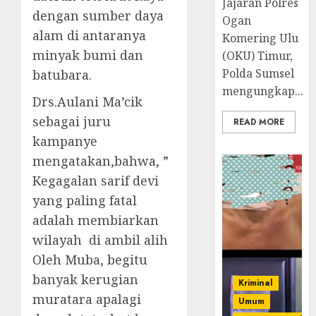
Jajaran Polres
dengan sumber daya
Ogan
alam di antaranya
Komering Ulu
minyak bumi dan
(OKU) Timur,
Polda Sumsel
batubara.
mengungkap...
Drs.Aulani Ma’cik
sebagai juru
READ MORE
kampanye
mengatakan,bahwa, ”
Kegagalan sarif devi
yang paling fatal
adalah membiarkan
wilayah di ambil alih
Oleh Muba, begitu
banyak kerugian
Kriminal
muratara apalagi
Umum