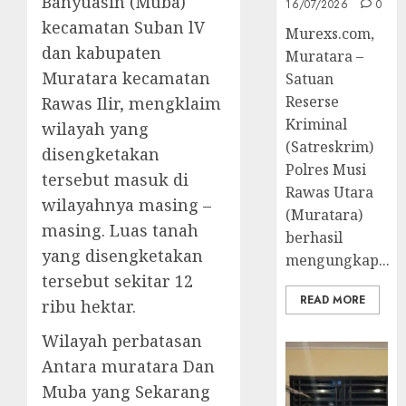
Banyuasin (Muba)
16/07/2026
0
kecamatan Suban lV
Murexs.com,
dan kabupaten
Muratara –
Muratara kecamatan
Satuan
Reserse
Rawas Ilir, mengklaim
Kriminal
wilayah yang
(Satreskrim)
disengketakan
Polres Musi
tersebut masuk di
Rawas Utara
wilayahnya masing –
(Muratara)
masing. Luas tanah
berhasil
yang disengketakan
mengungkap...
tersebut sekitar 12
READ MORE
ribu hektar.
Wilayah perbatasan
Antara muratara Dan
Muba yang Sekarang