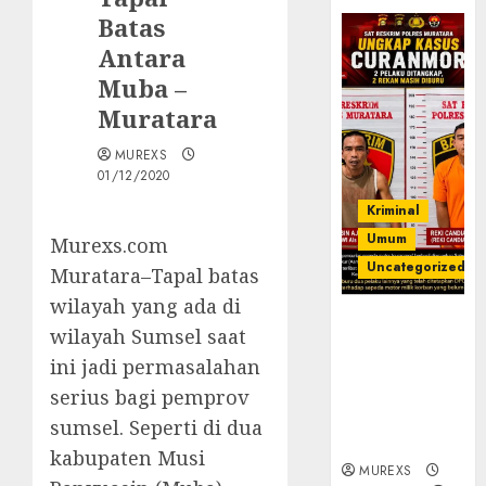
Batas
Antara
Muba –
Muratara
MUREXS
01/12/2020
Kriminal
Umum
Murexs.com
Uncategorized
Muratara–Tapal batas
wilayah yang ada di
Kasatreskrim
wilayah Sumsel saat
Polres
ini jadi permasalahan
Muratara
ungkap Dua
serius bagi pemprov
Pelaku
sumsel. Seperti di dua
Curanmor
kabupaten Musi
MUREXS