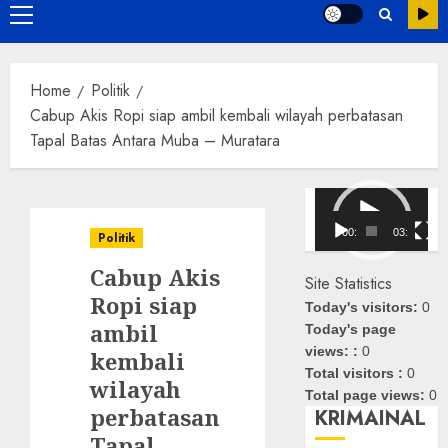
Primary
Menu
Home
Politik
Cabup Akis Ropi siap ambil kembali wilayah perbatasan
Tapal Batas Antara Muba – Muratara
Pemutar
Video
00:00
03:08
Politik
Cabup Akis
Site Statistics
Ropi siap
Today's visitors:
0
ambil
Today's page
views: :
0
kembali
Total visitors :
0
wilayah
Total page views:
0
perbatasan
KRIMAINAL
Tapal