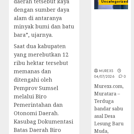
daerah tetsebut kaya
Uncategorized
dengan sumber daya
Bandar Sabu
alam di antaranya
Asal Rawas
minyak bumi dan batu
Ulu Musi
bara”, ujarnya.
Rawas Utara
Di Sergap Set
Saat dua kabupaten
Res Narkoba
yang merebutkan 12
Polres
ribu hektar tersebut
Muratara
memanas dan
MUREXS
04/07/2026
0
ditengahi oleh
Murexs.com,
Pemprov Sumsel
Muratara –
melalui Biro
Terduga
Pemerintahan dan
bandar sabu
Otonomi Daerah.
asal Desa
Kasubag Dokumentasi
Lesung Baru
Batas Daerah Biro
Muda,