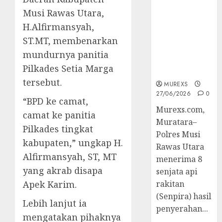
2026,Polres
Musi Rawas Utara,
Muratara
H.Alfirmansyah,
Berhasil
Ungkap
ST.MT, membenarkan
Kejahatan
mundurnya panitia
Senjata Api
Pilkades Setia Marga
Ilegal
tersebut.
MUREXS
27/06/2026
0
“BPD ke camat,
Murexs.com,
camat ke panitia
Muratara–
Pilkades tingkat
Polres Musi
kabupaten,” ungkap H.
Rawas Utara
Alfirmansyah, ST, MT
menerima 8
yang akrab disapa
senjata api
Apek Karim.
rakitan
(Senpira) hasil
Lebih lanjut ia
penyerahan...
mengatakan pihaknya