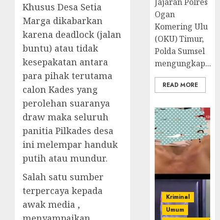
Jajaran Polres
Khusus Desa Setia
Ogan
Marga dikabarkan
Komering Ulu
karena deadlock (jalan
(OKU) Timur,
buntu) atau tidak
Polda Sumsel
kesepakatan antara
mengungkap...
para pihak terutama
READ MORE
calon Kades yang
perolehan suaranya
draw maka seluruh
panitia Pilkades desa
ini melempar handuk
putih atau mundur.
Salah satu sumber
terpercaya kepada
Kriminal
awak media ,
Umum
menyampaikan