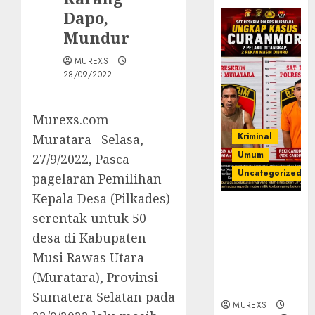
Dapo,
Mundur
MUREXS
28/09/2022
Murexs.com
Kriminal
Muratara– Selasa,
Umum
27/9/2022, Pasca
Uncategorized
pagelaran Pemilihan
Kepala Desa (Pilkades)
Kasatreskrim
serentak untuk 50
Polres
desa di Kabupaten
Muratara
ungkap Dua
Musi Rawas Utara
Pelaku
(Muratara), Provinsi
Curanmor
Sumatera Selatan pada
MUREXS