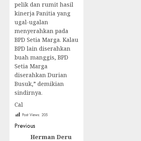
pelik dan rumit hasil
kinerja Panitia yang
ugal-ugalan
menyerahkan pada
BPD Setia Marga. Kalau
BPD lain diserahkan
buah manggis, BPD
Setia Marga
diserahkan Durian
Busuk,” demikian
sindirnya.
Cal
Post Views:
205
Post
Previous
navigation
Herman Deru
Previous