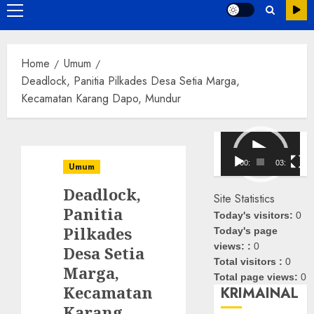
Primary
Menu
Home
Umum
Deadlock, Panitia Pilkades Desa Setia Marga,
Kecamatan Karang Dapo, Mundur
Pemutar
Video
00:00
03:08
Umum
Deadlock,
Site Statistics
Panitia
Today's visitors:
0
Pilkades
Today's page
views: :
0
Desa Setia
Total visitors :
0
Marga,
Total page views:
0
Kecamatan
KRIMAINAL
Karang