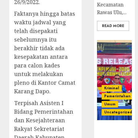
26/9/2022.
Kecamatan
Rawas Ulu,...
Faktanya hingga batas
waktu jadwal yang
READ MORE
telah disepakati
sebelumnya itu
berakhir tidak ada
kesepakatan antara
para calon kades
untuk melakukan
pleno di Kantor Camat
Kriminal
Karang Dapo.
Pemerintahan
Terpisah Asisten I
Umum
Bidang Pemerintahan
Uncategorized
dan Kesejahteraan
Operasi
Rakyat Sekretariat
Senpi musi
Daerah Kabupaten