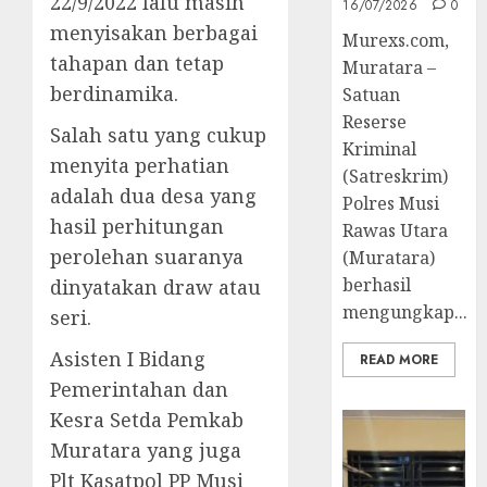
22/9/2022 lalu masih
16/07/2026
0
menyisakan berbagai
Murexs.com,
tahapan dan tetap
Muratara –
berdinamika.
Satuan
Reserse
Salah satu yang cukup
Kriminal
menyita perhatian
(Satreskrim)
adalah dua desa yang
Polres Musi
hasil perhitungan
Rawas Utara
perolehan suaranya
(Muratara)
berhasil
dinyatakan draw atau
mengungkap...
seri.
Asisten I Bidang
READ MORE
Pemerintahan dan
Kesra Setda Pemkab
Muratara yang juga
Plt Kasatpol PP Musi