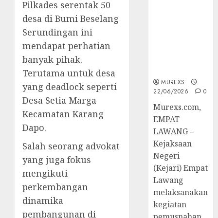
Pilkades serentak 50
Berkekuatan
Hukum
desa di Bumi Beselang
Tetap,
Serundingan ini
Tegaskan
mendapat perhatian
Komitmen
banyak pihak.
Penegakan
Hukum‎
Terutama untuk desa
MUREXS
yang deadlock seperti
22/06/2026
0
Desa Setia Marga
‎Murexs.com,
Kecamatan Karang
EMPAT
Dapo.
LAWANG –
Kejaksaan
Salah seorang advokat
Negeri
yang juga fokus
(Kejari) Empat
mengikuti
Lawang
perkembangan
melaksanakan
dinamika
kegiatan
pembangunan di
pemusnahan