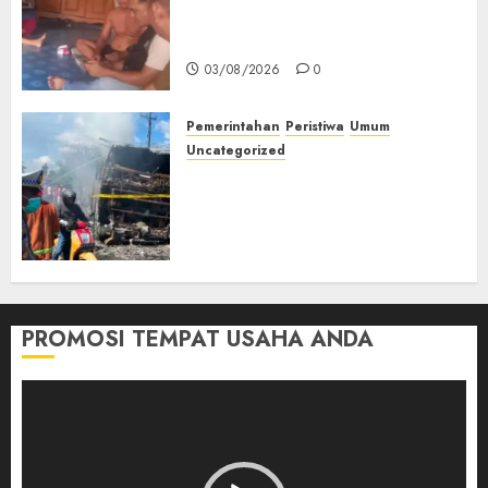
Petani Asal Desa Lesung Batu
Muda Diserang Beruang Liar
03/08/2026
0
Pemerintahan
Peristiwa
Umum
Uncategorized
Direktur Dan Pemilik Truk
Tangki Ditetapkan Sebagai
Tersangka Atas Kecelakaan
Bus ALS yang Tewaskan 19
Orang
03/08/2026
0
PROMOSI TEMPAT USAHA ANDA
Pemutar
Video