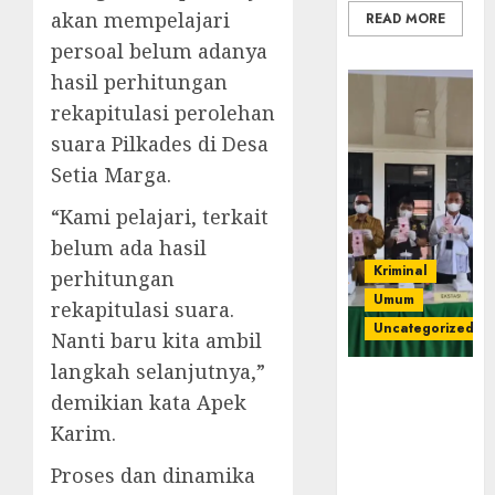
akan mempelajari
READ MORE
persoal belum adanya
hasil perhitungan
rekapitulasi perolehan
suara Pilkades di Desa
Setia Marga.
“Kami pelajari, terkait
belum ada hasil
Kriminal
perhitungan
Umum
rekapitulasi suara.
Uncategorized
Nanti baru kita ambil
langkah selanjutnya,”
‎Kejari Empat
demikian kata Apek
Lawang
Karim.
Musnahkan
Barang Bukti
Proses dan dinamika
45 Perkara