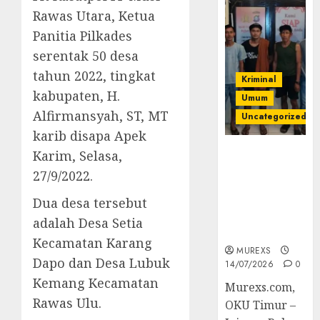
Rawas Utara, Ketua
Panitia Pilkades
serentak 50 desa
tahun 2022, tingkat
Kriminal
kabupaten, H.
Umum
Alfirmansyah, ST, MT
Uncategorized
karib disapa Apek
Polres OKUT
Karim, Selasa,
Gagalkan
27/9/2022.
Pengiriman
368 Ton
Dua desa tersebut
Batubara
adalah Desa Setia
Ilegal
Kecamatan Karang
MUREXS
Dapo dan Desa Lubuk
14/07/2026
0
Kemang Kecamatan
Murexs.com,
Rawas Ulu.
OKU Timur –