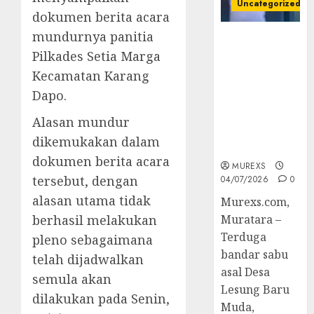
Uncategorized
dokumen berita acara
mundurnya panitia
Bandar Sabu
Pilkades Setia Marga
Asal Rawas
Ulu Musi
Kecamatan Karang
Rawas Utara
Dapo.
Di Sergap Set
Res Narkoba
Alasan mundur
Polres
dikemukakan dalam
Muratara
dokumen berita acara
MUREXS
tersebut, dengan
04/07/2026
0
alasan utama tidak
Murexs.com,
berhasil melakukan
Muratara –
Terduga
pleno sebagaimana
bandar sabu
telah dijadwalkan
asal Desa
semula akan
Lesung Baru
dilakukan pada Senin,
Muda,