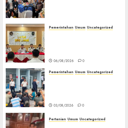
Ikuti Training of Trainer
(TOT) AI Aman dan
Bertanggung Jawab
07/08/2026
0
Pemerintahan
Umum
Uncategorized
‎Lapas Empat Lawang
Matangkan Persiapan
Peringatan HUT ke-81
Kemerdekaan RI‎
06/08/2026
0
Pemerintahan
Umum
Uncategorized
‎Lapas Empat Lawang Berikan
Pengarahan WBP, Tekankan
Keamanan, Kebersihan dan
Kesehatan‎
03/08/2026
0
Pertanian
Umum
Uncategorized
Lagi Menyadap Karet Dua