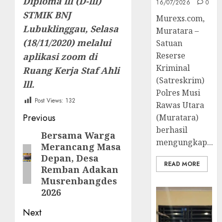
Diploma lll (D-lll)
16/07/2026
0
STMIK BNJ
Murexs.com,
Lubuklinggau, Selasa
Muratara –
(18/11/2020) melalui
Satuan
Reserse
aplikasi zoom di
Kriminal
Ruang Kerja Staf Ahli
(Satreskrim)
lll.
Polres Musi
Post Views:
132
Rawas Utara
Post
Previous
(Muratara)
berhasil
navigation
Bersama Warga
Previous
mengungkap...
Merancang Masa
post:
Depan, Desa
READ MORE
Remban Adakan
Musrenbangdes
2026
Next