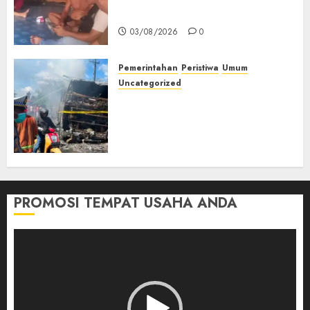
Muda Diserang Beruang Liar
03/08/2026
0
Pemerintahan
Peristiwa
Umum
Uncategorized
Direktur Dan Pemilik Truk
Tangki Ditetapkan Sebagai
Tersangka Atas Kecelakaan
Bus ALS yang Tewaskan 19
Orang
03/08/2026
0
PROMOSI TEMPAT USAHA ANDA
Pemutar
Video