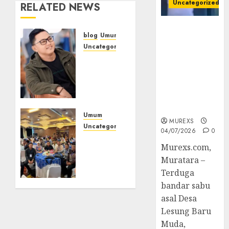
Uncategorized
RELATED NEWS
Bandar Sabu
blog
Umum
Asal Rawas
Uncategorized
Ulu Musi
Tampu
Rawas Utara
Bolon:
Di Sergap Set
Semula
Res Narkoba
Bersua
Polres
Setia,
Muratara
Retak
Umum
MUREXS
Kaca di
Uncategorized
04/07/2026
0
Bibir
Tingkatkan
Murexs.com,
Jendela
Profesionalisme,
Muratara –
Wakapolres
Polres
Terduga
07/08/2026
0
Muratara
bandar sabu
Ikuti
asal Desa
Training
Lesung Baru
of
Muda,