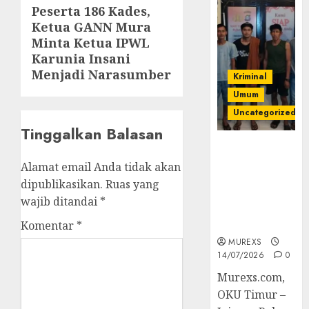
Peserta 186 Kades,
Next
Ketua GANN Mura
post:
Minta Ketua IPWL
Karunia Insani
Menjadi Narasumber
Kriminal
Umum
Uncategorized
Tinggalkan Balasan
Polres OKUT
Gagalkan
Alamat email Anda tidak akan
Pengiriman
dipublikasikan.
Ruas yang
368 Ton
wajib ditandai
*
Batubara
Ilegal
Komentar
*
MUREXS
14/07/2026
0
Murexs.com,
OKU Timur –