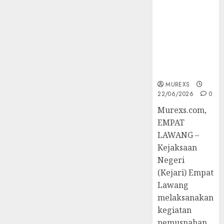
Berkekuatan
Hukum
Tetap,
Tegaskan
Komitmen
Penegakan
Hukum‎
MUREXS
22/06/2026
0
‎Murexs.com,
EMPAT
LAWANG –
Kejaksaan
Negeri
(Kejari) Empat
Lawang
melaksanakan
kegiatan
pemusnahan