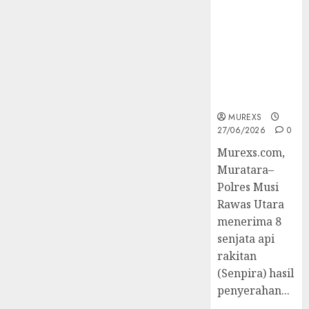
2026,Polres
Muratara
Berhasil
Ungkap
Kejahatan
Senjata Api
Ilegal
MUREXS
27/06/2026
0
Murexs.com,
Muratara–
Polres Musi
Rawas Utara
menerima 8
senjata api
rakitan
(Senpira) hasil
penyerahan...