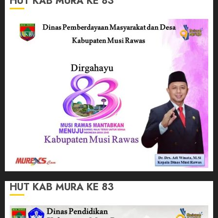
HUT KAB MURA KE 83
HUT KAB MURA KE 83