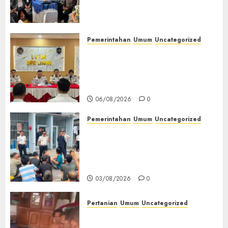
(TOT) AI Aman dan
Bertanggung Jawab
07/08/2026
0
Pemerintahan
Umum
Uncategorized
‎Lapas Empat Lawang
Matangkan Persiapan
Peringatan HUT ke-81
Kemerdekaan RI‎
06/08/2026
0
Pemerintahan
Umum
Uncategorized
‎Lapas Empat Lawang Berikan
Pengarahan WBP, Tekankan
Keamanan, Kebersihan dan
Kesehatan‎
03/08/2026
0
Pertanian
Umum
Uncategorized
Lagi Menyadap Karet Dua
Petani Asal Desa Lesung Batu