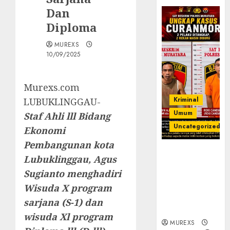
Dan
Diploma
MUREXS
10/09/2025
Murexs.com
Kriminal
LUBUKLINGGAU-
Umum
Staf Ahli lll Bidang
Uncategorized
Ekonomi
Pembangunan kota
Kasatreskrim
Lubuklinggau, Agus
Polres
Sugianto menghadiri
Muratara
ungkap Dua
Wisuda X program
Pelaku
sarjana (S-1) dan
Curanmor
wisuda Xl program
MUREXS