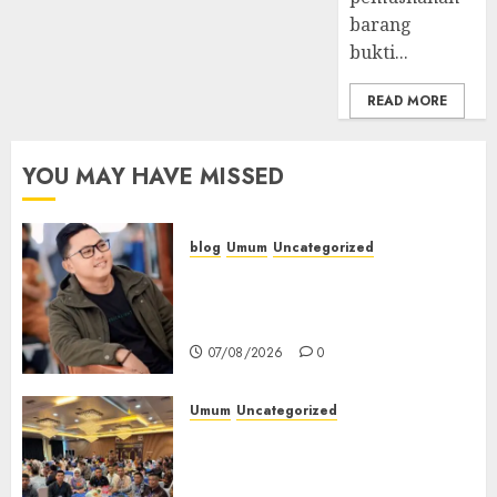
barang
bukti...
READ MORE
YOU MAY HAVE MISSED
blog
Umum
Uncategorized
Tampu Bolon: Semula Bersua
Setia, Retak Kaca di Bibir
Jendela
07/08/2026
0
Umum
Uncategorized
Tingkatkan Profesionalisme,
Wakapolres Polres Muratara
Ikuti Training of Trainer