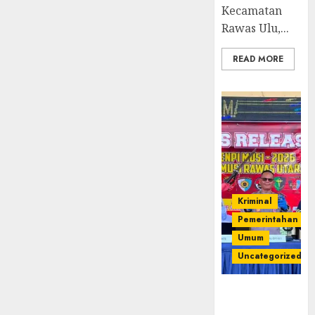
Trainer
Kecamatan
(TOT)
Rawas Ulu,...
AI
Aman
READ MORE
dan
Bertanggung
Jawab
07/08/2026
0
Kriminal
Pemerintahan
Umum
Uncategorized
Operasi
Senpi musi