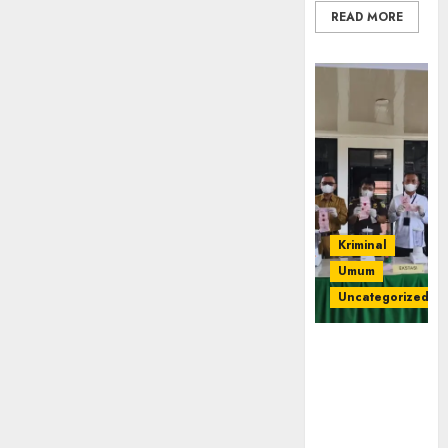
READ MORE
Kriminal
Umum
Uncategorized
‎Kejari Empat
Lawang
Musnahkan
Barang Bukti
45 Perkara