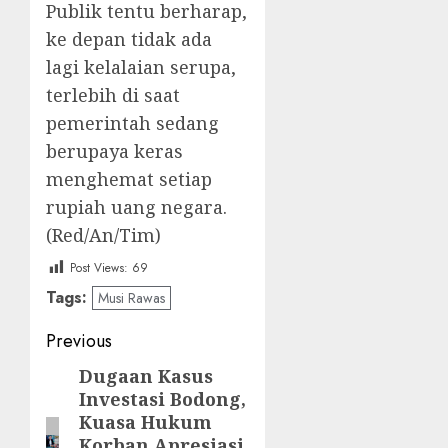
Publik tentu berharap,
ke depan tidak ada
lagi kelalaian serupa,
terlebih di saat
pemerintah sedang
berupaya keras
menghemat setiap
rupiah uang negara.
(Red/An/Tim)
Post Views:
69
Tags:
Musi Rawas
Post
Previous
navigation
Dugaan Kasus
Previous
Investasi Bodong,
post:
Kuasa Hukum
Korban Apresiasi