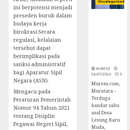
Uncategorized
ini berpotensi menjadi
preseden buruk dalam
Bandar Sabu
Asal Rawas
budaya kerja
Ulu Musi
birokrasi.Secara
Rawas Utara
regulasi, kelalaian
Di Sergap Set
tersebut dapat
Res Narkoba
Polres
berimplikasi pada
Muratara
sanksi administratif
MUREXS
bagi Aparatur Sipil
04/07/2026
0
Negara (ASN).
Murexs.com,
Muratara –
Mengacu pada
Terduga
Peraturan Pemerintah
bandar sabu
Nomor 94 Tahun 2021
asal Desa
tentang Disiplin
Lesung Baru
Pegawai Negeri Sipil,
Muda,