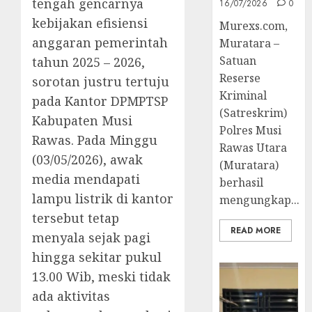
tengah gencarnya
16/07/2026
0
kebijakan efisiensi
Murexs.com,
anggaran pemerintah
Muratara –
Satuan
tahun 2025 – 2026,
Reserse
sorotan justru tertuju
Kriminal
pada Kantor DPMPTSP
(Satreskrim)
Kabupaten Musi
Polres Musi
Rawas. Pada Minggu
Rawas Utara
(03/05/2026), awak
(Muratara)
media mendapati
berhasil
lampu listrik di kantor
mengungkap...
tersebut tetap
READ MORE
menyala sejak pagi
hingga sekitar pukul
13.00 Wib, meski tidak
ada aktivitas