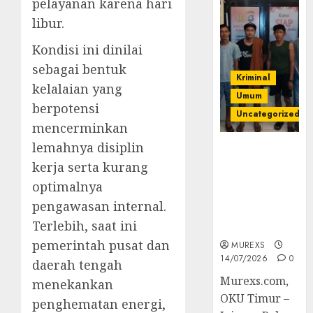
pelayanan karena hari
libur.
Kondisi ini dinilai
sebagai bentuk
Kriminal
kelalaian yang
Umum
berpotensi
Uncategorized
mencerminkan
lemahnya disiplin
Polres OKUT
Gagalkan
kerja serta kurang
Pengiriman
optimalnya
368 Ton
pengawasan internal.
Batubara
Terlebih, saat ini
Ilegal
pemerintah pusat dan
MUREXS
14/07/2026
0
daerah tengah
Murexs.com,
menekankan
OKU Timur –
penghematan energi,