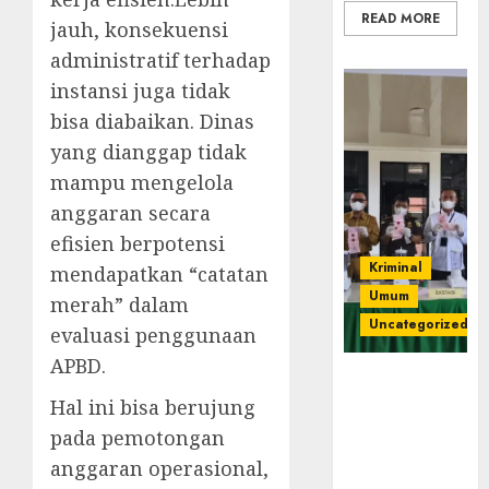
READ MORE
jauh, konsekuensi
administratif terhadap
instansi juga tidak
bisa diabaikan. Dinas
yang dianggap tidak
mampu mengelola
anggaran secara
efisien berpotensi
Kriminal
mendapatkan “catatan
Umum
merah” dalam
Uncategorized
evaluasi penggunaan
APBD.
‎Kejari Empat
Lawang
Hal ini bisa berujung
Musnahkan
pada pemotongan
Barang Bukti
anggaran operasional,
45 Perkara