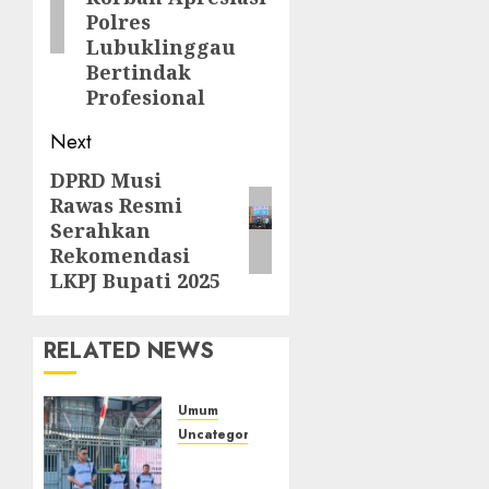
Polres
Lubuklinggau
Bertindak
Profesional
Next
DPRD Musi
Next
Rawas Resmi
post:
Serahkan
Rekomendasi
LKPJ Bupati 2025
RELATED NEWS
Umum
Uncategorized
‎Sambut
HUT RI