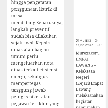
hingga pengetatan
Berkekuatan
Hukum
penggunaan listrik di
Tetap,
masa
Tegaskan
mendatang.Seharusnya,
Komitmen
langkah preventif
Penegakan
Hukum‎
sudah bisa dilakukan
MUREXS
sejak awal. Kepala
22/06/2026
0
dinas atau bagian
‎Murexs.com,
umum perlu
EMPAT
mengeluarkan nota
LAWANG –
dinas terkait efisiensi
Kejaksaan
energi, sekaligus
Negeri
mempertegas
(Kejari) Empat
Lawang
tanggung jawab
melaksanakan
petugas piket atau
kegiatan
pegawai terakhir yang
pemusnahan