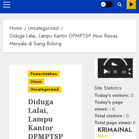
Primary
Menu
Home
Uncategorized
Diduga Lalai, Lampu Kantor DPMPTSP Musi Rawas
Menyala di Siang Bolong
Pemutar
Video
00:00
03:08
Pemerintahan
Umum
Site Statistics
Uncategorized
Today's visitors:
0
Diduga
Today's page
Lalai,
views: :
0
Total visitors :
0
Lampu
Total page views:
0
Kantor
KRIMAINAL
DPMPTSP