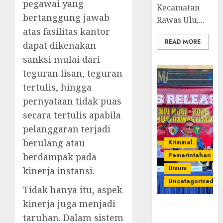
pegawai yang
Kecamatan
bertanggung jawab
Rawas Ulu,...
atas fasilitas kantor
READ MORE
dapat dikenakan
sanksi mulai dari
teguran lisan, teguran
tertulis, hingga
pernyataan tidak puas
secara tertulis apabila
pelanggaran terjadi
berulang atau
Kriminal
berdampak pada
Pemerintahan
Umum
kinerja instansi.
Uncategorized
Tidak hanya itu, aspek
kinerja juga menjadi
Operasi
taruhan. Dalam sistem
Senpi musi