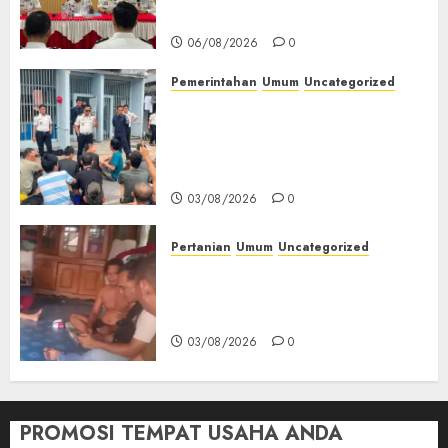
Kemerdekaan RI‎
06/08/2026
0
Pemerintahan
Umum
Uncategorized
‎Lapas Empat Lawang Berikan
Pengarahan WBP, Tekankan
Keamanan, Kebersihan dan
Kesehatan‎
03/08/2026
0
Pertanian
Umum
Uncategorized
Lagi Menyadap Karet Dua
Petani Asal Desa Lesung Batu
Muda Diserang Beruang Liar
03/08/2026
0
PROMOSI TEMPAT USAHA ANDA