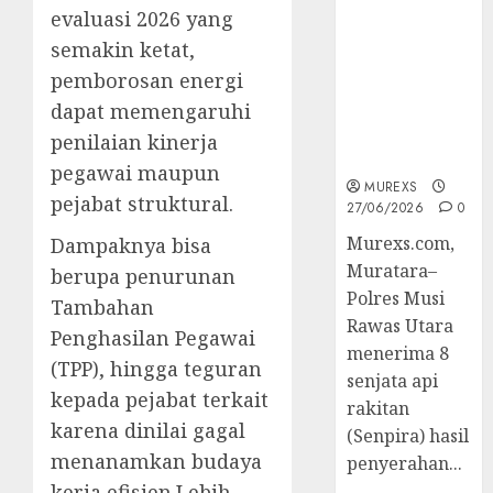
2026,Polres
evaluasi 2026 yang
Muratara
semakin ketat,
Berhasil
pemborosan energi
Ungkap
dapat memengaruhi
Kejahatan
Senjata Api
penilaian kinerja
Ilegal
pegawai maupun
MUREXS
pejabat struktural.
27/06/2026
0
Murexs.com,
Dampaknya bisa
Muratara–
berupa penurunan
Polres Musi
Tambahan
Rawas Utara
Penghasilan Pegawai
menerima 8
(TPP), hingga teguran
senjata api
kepada pejabat terkait
rakitan
karena dinilai gagal
(Senpira) hasil
menanamkan budaya
penyerahan...
kerja efisien.Lebih