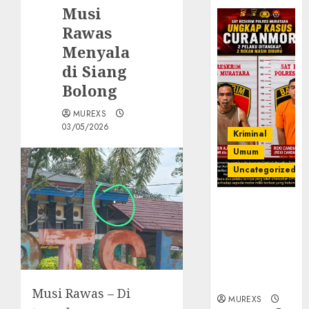
Musi
Rawas
Menyala
di Siang
Bolong
MUREXS
03/05/2026
Kriminal
Umum
Uncategorized
Kasatreskrim
Polres
Muratara
ungkap Dua
Pelaku
Curanmor
Musi Rawas – Di
MUREXS