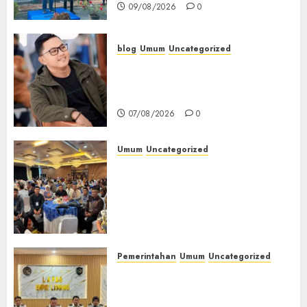
09/08/2026
0
blog
Umum
Uncategorized
Tampu Bolon: Semula Bersua
Setia, Retak Kaca di Bibir
Jendela
07/08/2026
0
Umum
Uncategorized
Tingkatkan Profesionalisme,
Wakapolres Polres Muratara
Ikuti Training of Trainer
(TOT) AI Aman dan
Bertanggung Jawab
07/08/2026
0
Pemerintahan
Umum
Uncategorized
‎Lapas Empat Lawang
Matangkan Persiapan
Peringatan HUT ke-81