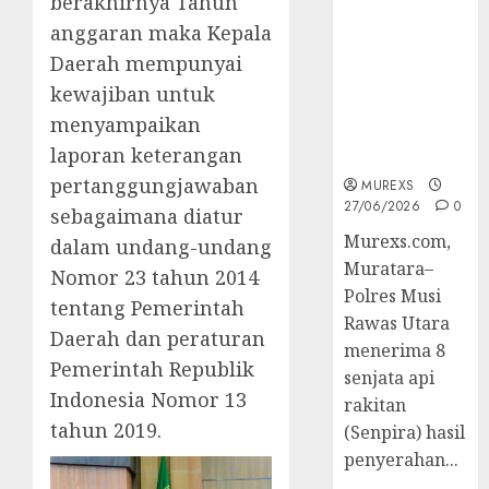
berakhirnya Tahun
2026,Polres
anggaran maka Kepala
Muratara
Berhasil
Daerah mempunyai
Ungkap
kewajiban untuk
Kejahatan
menyampaikan
Senjata Api
laporan keterangan
Ilegal
pertanggungjawaban
MUREXS
27/06/2026
0
sebagaimana diatur
Murexs.com,
dalam undang-undang
Muratara–
Nomor 23 tahun 2014
Polres Musi
tentang Pemerintah
Rawas Utara
Daerah dan peraturan
menerima 8
Pemerintah Republik
senjata api
Indonesia Nomor 13
rakitan
tahun 2019.
(Senpira) hasil
penyerahan...