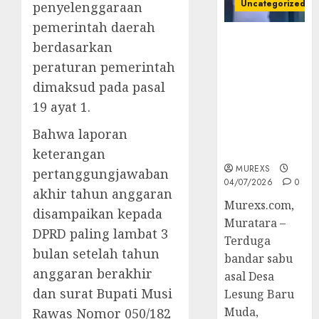
Uncategorized
penyelenggaraan
pemerintah daerah
Bandar Sabu
berdasarkan
Asal Rawas
peraturan pemerintah
Ulu Musi
dimaksud pada pasal
Rawas Utara
Di Sergap Set
19 ayat 1.
Res Narkoba
Bahwa laporan
Polres
Muratara
keterangan
MUREXS
pertanggungjawaban
04/07/2026
0
akhir tahun anggaran
Murexs.com,
disampaikan kepada
Muratara –
DPRD paling lambat 3
Terduga
bulan setelah tahun
bandar sabu
anggaran berakhir
asal Desa
dan surat Bupati Musi
Lesung Baru
Muda,
Rawas Nomor 050/182