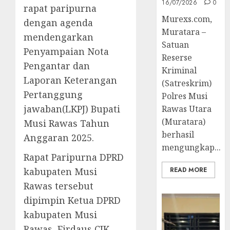
16/07/2026
0
rapat paripurna
Murexs.com,
dengan agenda
Muratara –
mendengarkan
Satuan
Penyampaian Nota
Reserse
Pengantar dan
Kriminal
Laporan Keterangan
(Satreskrim)
Pertanggung
Polres Musi
jawaban(LKPJ) Bupati
Rawas Utara
(Muratara)
Musi Rawas Tahun
berhasil
Anggaran 2025.
mengungkap...
Rapat Paripurna DPRD
kabupaten Musi
READ MORE
Rawas tersebut
dipimpin Ketua DPRD
kabupaten Musi
Rawas, Firdaus CIK