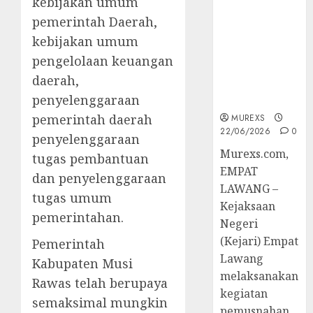
kebijakan umum
Berkekuatan
pemerintah Daerah,
Hukum
Tetap,
kebijakan umum
Tegaskan
pengelolaan keuangan
Komitmen
daerah,
Penegakan
penyelenggaraan
Hukum‎
pemerintah daerah
MUREXS
22/06/2026
0
penyelenggaraan
‎Murexs.com,
tugas pembantuan
EMPAT
dan penyelenggaraan
LAWANG –
tugas umum
Kejaksaan
pemerintahan.
Negeri
(Kejari) Empat
Pemerintah
Lawang
Kabupaten Musi
melaksanakan
Rawas telah berupaya
kegiatan
semaksimal mungkin
pemusnahan