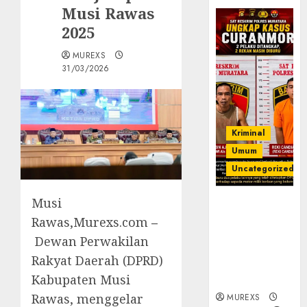
Musi Rawas
2025
MUREXS
31/03/2026
Kriminal
Umum
Uncategorized
Musi
Kasatreskrim
Polres
Rawas,Murexs.com
–
Muratara
Dewan Perwakilan
ungkap Dua
Rakyat Daerah (DPRD)
Pelaku
Kabupaten Musi
Curanmor
Rawas, menggelar
MUREXS