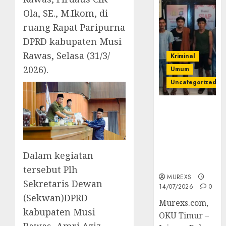
Ola, SE., M.Ikom, di
ruang Rapat Paripurna
DPRD kabupaten Musi
Rawas, Selasa (31/3/
Kriminal
2026).
Umum
Uncategorized
Polres OKUT
Gagalkan
Pengiriman
368 Ton
Batubara
Dalam kegiatan
Ilegal
tersebut Plh
MUREXS
Sekretaris Dewan
14/07/2026
0
(Sekwan)DPRD
Murexs.com,
kabupaten Musi
OKU Timur –
Rawas, Amri Aziz,