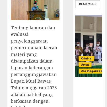
READ MORE
Tentang laporan dan
evaluasi
penyelenggaraan
pemerintahan daerah
materi yang
Kriminal
disampaikan dalam
Umum
laporan keterangan
Uncategorized
pertanggungjawaban
Bupati Musi Rawas
‎Kejari Empat
Tahun anggaran 2025
Lawang
Musnahkan
adalah hal-hal yang
Barang Bukti
berkaitan dengan
45 Perkara