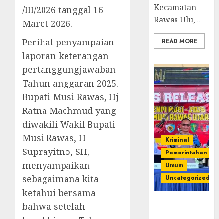
Kecamatan
/III/2026 tanggal 16
Rawas Ulu,...
Maret 2026.
Perihal penyampaian
READ MORE
laporan keterangan
pertanggungjawaban
Tahun anggaran 2025.
Bupati Musi Rawas, Hj
Ratna Machmud yang
diwakili Wakil Bupati
Musi Rawas, H
Kriminal
Suprayitno, SH,
Pemerintahan
menyampaikan
Umum
sebagaimana kita
Uncategorized
ketahui bersama
Operasi
bahwa setelah
Senpi musi