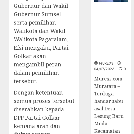
Gubernur dan Wakil
Bandar Sabu
Gubernur Sumsel
Asal Rawas
serta pemilihan
Ulu Musi
Rawas Utara
Walikota dan Wakil
Di Sergap Set
Walikota Pagaralam,
Res Narkoba
Efsi mengaku, Partai
Polres
Golkar akan
Muratara
mengambil peran
MUREXS
04/07/2026
0
dalam pemilihan
Murexs.com,
tersebut.
Muratara –
Dengan ketentuan
Terduga
semua proses tersebut
bandar sabu
asal Desa
diserahkan kepada
Lesung Baru
DPP Partai Golkar
Muda,
kemana arah dan
Kecamatan