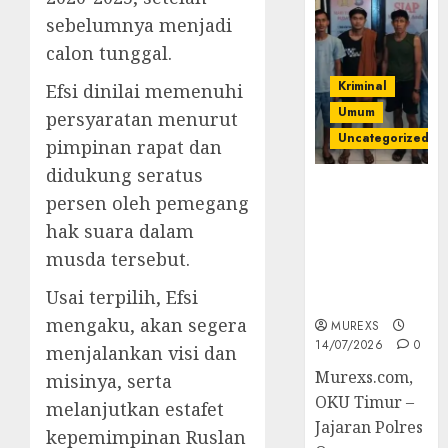
sebelumnya menjadi
calon tunggal.
Kriminal
Efsi dinilai memenuhi
Umum
persyaratan menurut
Uncategorized
pimpinan rapat dan
didukung seratus
Polres OKUT
persen oleh pemegang
Gagalkan
hak suara dalam
Pengiriman
368 Ton
musda tersebut.
Batubara
Usai terpilih, Efsi
Ilegal
mengaku, akan segera
MUREXS
14/07/2026
0
menjalankan visi dan
Murexs.com,
misinya, serta
OKU Timur –
melanjutkan estafet
Jajaran Polres
kepemimpinan Ruslan