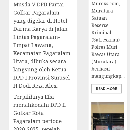
Murexs.com,
Musda V DPD Partai
Muratara –
Golkar Pagaralam
Satuan
yang digelar di Hotel
Reserse
Darma Karya di Jalan
Kriminal
Lintas Pagaralam-
(Satreskrim)
Empat Lawang,
Polres Musi
Kecamatan Pagaralam
Rawas Utara
Utara, dibuka secara
(Muratara)
berhasil
langsung oleh Ketua
mengungkap...
DPD I Provinsi Sumsel
H Dodi Reza Alex.
READ MORE
Terpilihnya Efsi
menahkodahi DPD II
Golkar Kota
Pagaralam periode
2020-2025, setelah