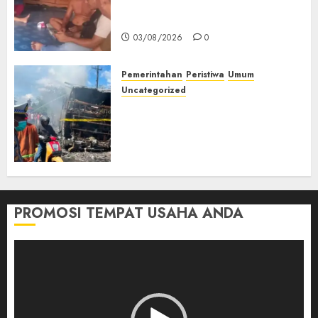
Petani Asal Desa Lesung Batu
Muda Diserang Beruang Liar
03/08/2026
0
Pemerintahan
Peristiwa
Umum
Uncategorized
Direktur Dan Pemilik Truk
Tangki Ditetapkan Sebagai
Tersangka Atas Kecelakaan
Bus ALS yang Tewaskan 19
Orang
03/08/2026
0
PROMOSI TEMPAT USAHA ANDA
Pemutar
Video