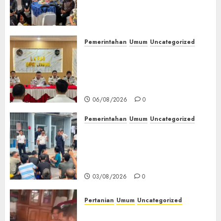
(TOT) AI Aman dan
Bertanggung Jawab
07/08/2026
0
Pemerintahan
Umum
Uncategorized
‎Lapas Empat Lawang
Matangkan Persiapan
Peringatan HUT ke-81
Kemerdekaan RI‎
06/08/2026
0
Pemerintahan
Umum
Uncategorized
‎Lapas Empat Lawang Berikan
Pengarahan WBP, Tekankan
Keamanan, Kebersihan dan
Kesehatan‎
03/08/2026
0
Pertanian
Umum
Uncategorized
Lagi Menyadap Karet Dua