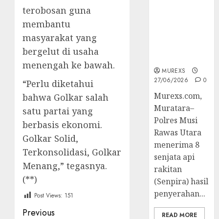
Muratara
terobosan guna
Berhasil
membantu
Ungkap
Kejahatan
masyarakat yang
Senjata Api
bergelut di usaha
Ilegal
menengah ke bawah.
MUREXS
27/06/2026
0
“Perlu diketahui
Murexs.com,
bahwa Golkar salah
Muratara–
satu partai yang
Polres Musi
berbasis ekonomi.
Rawas Utara
Golkar Solid,
menerima 8
Terkonsolidasi, Golkar
senjata api
Menang,” tegasnya.
rakitan
(**)
(Senpira) hasil
penyerahan...
Post Views:
151
Post
Previous
READ MORE