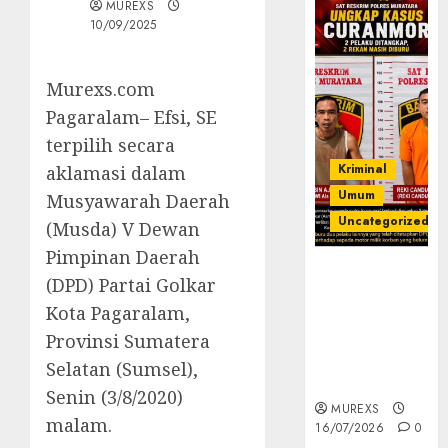
MUREXS
10/09/2025
Murexs.com
Pagaralam– Efsi, SE
terpilih secara
Kriminal
aklamasi dalam
Umum
Musyawarah Daerah
Uncategorized
(Musda) V Dewan
Pimpinan Daerah
Kasatreskrim
(DPD) Partai Golkar
Polres
Kota Pagaralam,
Muratara
ungkap Dua
Provinsi Sumatera
Pelaku
Selatan (Sumsel),
Curanmor
Senin (3/8/2020)
MUREXS
malam.
16/07/2026
0