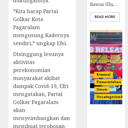
dukungannya.
Rawas Ulu,...
“Kita harap Partai
READ MORE
Golkar Kota
Pagaralam
mengusung Kadernya
sendiri,” ungkap Efsi.
Disinggung lesunya
aktivitas
perekonomian
Kriminal
masyarakat akibat
Pemerintahan
dampak Covid-19, Efri
Umum
mengatakan, Partai
Uncategorized
Golkar Pagaralam
akan
Operasi
menyeimbangkan dan
Senpi musi
2026,Polres
membuat terobosan-