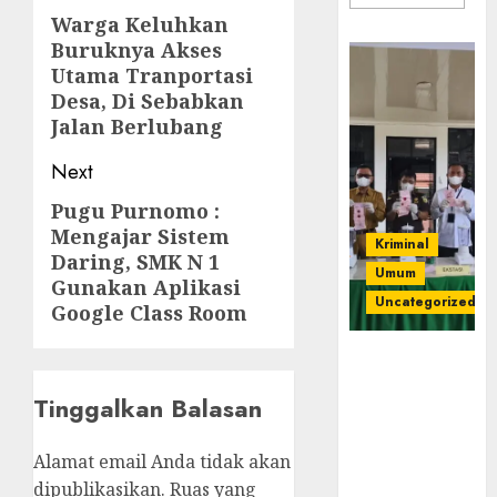
navigation
Warga Keluhkan
Previous
Buruknya Akses
post:
Utama Tranportasi
Desa, Di Sebabkan
Jalan Berlubang
Next
Pugu Purnomo :
Next
Mengajar Sistem
post:
Kriminal
Daring, SMK N 1
Umum
Gunakan Aplikasi
Uncategorized
Google Class Room
‎Kejari Empat
Lawang
Tinggalkan Balasan
Musnahkan
Barang Bukti
45 Perkara
Alamat email Anda tidak akan
Berkekuatan
dipublikasikan.
Ruas yang