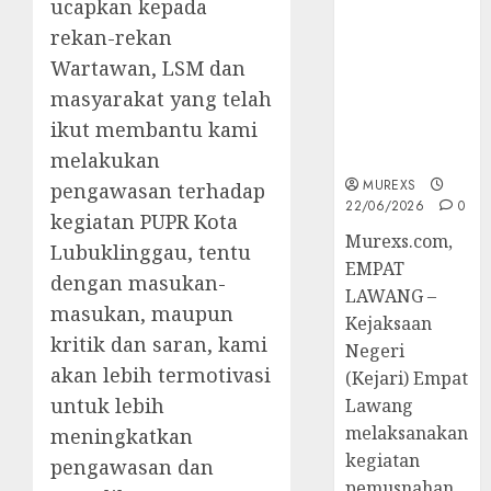
ucapkan kepada
Berkekuatan
rekan-rekan
Hukum
Tetap,
Wartawan, LSM dan
Tegaskan
masyarakat yang telah
Komitmen
ikut membantu kami
Penegakan
Hukum‎
melakukan
MUREXS
pengawasan terhadap
22/06/2026
0
kegiatan PUPR Kota
‎Murexs.com,
Lubuklinggau, tentu
EMPAT
dengan masukan-
LAWANG –
masukan, maupun
Kejaksaan
kritik dan saran, kami
Negeri
akan lebih termotivasi
(Kejari) Empat
untuk lebih
Lawang
melaksanakan
meningkatkan
kegiatan
pengawasan dan
pemusnahan