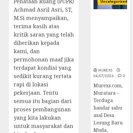
Penataan Ruang (PUPR)
Uncategorized
Achmad Asril Asri, ST,
Bandar Sabu
M.Si menyampaikan,
Asal Rawas
terima kasih atas
Ulu Musi
kritik saran yang telah
Rawas Utara
diberikan kepada
Di Sergap Set
Res Narkoba
kami, dan
Polres
permohonan maaf jika
Muratara
terdapat kondisi yang
MUREXS
sedikit kurang tertata
04/07/2026
0
rapi di lokasi
Murexs.com,
pekerjaan. Tentu
Muratara –
Terduga
semua itu bagian dari
bandar sabu
proses pembangunan
asal Desa
yang kita lakukan
Lesung Baru
untuk masyarakat dan
Muda,