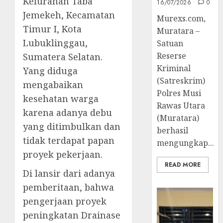
Kelurahan Taba
16/07/2026
0
Jemekeh, Kecamatan
Murexs.com,
Timur I, Kota
Muratara –
Lubuklinggau,
Satuan
Reserse
Sumatera Selatan.
Kriminal
Yang diduga
(Satreskrim)
mengabaikan
Polres Musi
kesehatan warga
Rawas Utara
karena adanya debu
(Muratara)
yang ditimbulkan dan
berhasil
tidak terdapat papan
mengungkap...
proyek pekerjaan.
READ MORE
Di lansir dari adanya
pemberitaan, bahwa
pengerjaan proyek
peningkatan Drainase