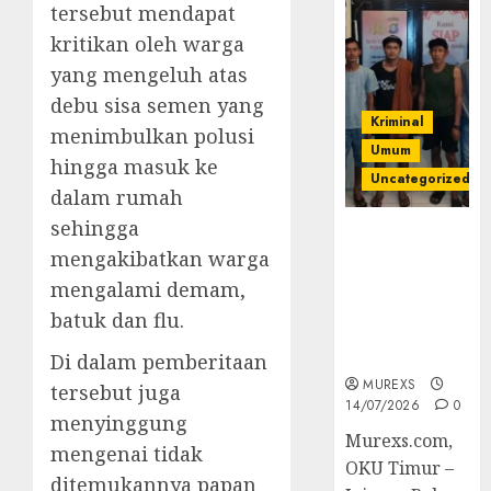
tersebut mendapat
kritikan oleh warga
yang mengeluh atas
debu sisa semen yang
Kriminal
menimbulkan polusi
Umum
hingga masuk ke
Uncategorized
dalam rumah
sehingga
Polres OKUT
mengakibatkan warga
Gagalkan
Pengiriman
mengalami demam,
368 Ton
batuk dan flu.
Batubara
Ilegal
Di dalam pemberitaan
MUREXS
tersebut juga
14/07/2026
0
menyinggung
Murexs.com,
mengenai tidak
OKU Timur –
ditemukannya papan