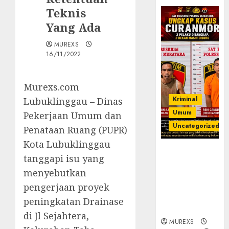
Teknis
Yang Ada
MUREXS
16/11/2022
Murexs.com
Kriminal
Lubuklinggau – Dinas
Umum
Pekerjaan Umum dan
Uncategorized
Penataan Ruang (PUPR)
Kota Lubuklinggau
Kasatreskrim
tanggapi isu yang
Polres
menyebutkan
Muratara
ungkap Dua
pengerjaan proyek
Pelaku
peningkatan Drainase
Curanmor
di Jl Sejahtera,
MUREXS