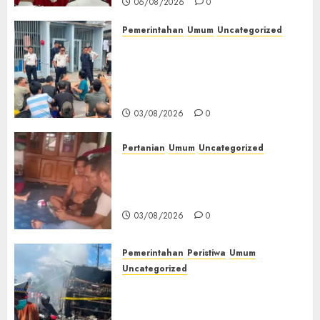
06/08/2026
0
Pemerintahan
Umum
Uncategorized
‎Lapas Empat Lawang Berikan
Pengarahan WBP, Tekankan
Keamanan, Kebersihan dan
Kesehatan‎
03/08/2026
0
Pertanian
Umum
Uncategorized
Lagi Menyadap Karet Dua
Petani Asal Desa Lesung Batu
Muda Diserang Beruang Liar
03/08/2026
0
Pemerintahan
Peristiwa
Umum
Uncategorized
Direktur Dan Pemilik Truk
Tangki Ditetapkan Sebagai
Tersangka Atas Kecelakaan