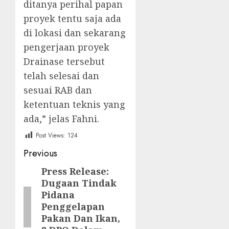
ditanya perihal papan
proyek tentu saja ada
di lokasi dan sekarang
pengerjaan proyek
Drainase tersebut
telah selesai dan
sesuai RAB dan
ketentuan teknis yang
ada,” jelas Fahni.
Post Views:
124
Post
Previous
navigation
Press Release:
Previous
Dugaan Tindak
post:
Pidana
Penggelapan
Pakan Dan Ikan,