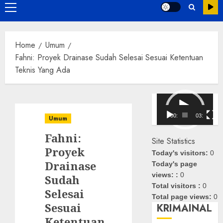
Primary
Menu
Home
Umum
Fahni: Proyek Drainase Sudah Selesai Sesuai Ketentuan
Teknis Yang Ada
Pemutar
Video
00:00
03:08
Umum
Fahni:
Site Statistics
Proyek
Today's visitors:
0
Drainase
Today's page
views: :
0
Sudah
Total visitors :
0
Selesai
Total page views:
0
Sesuai
KRIMAINAL
Ketentuan