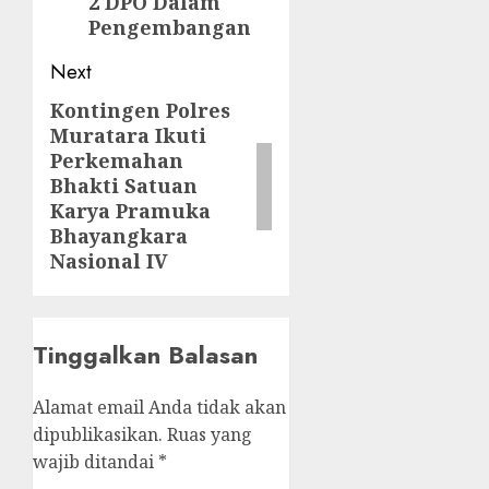
2 DPO Dalam
Pengembangan
Next
Kontingen Polres
Next
Muratara Ikuti
post:
Perkemahan
Bhakti Satuan
Karya Pramuka
Bhayangkara
Nasional IV
Tinggalkan Balasan
Alamat email Anda tidak akan
dipublikasikan.
Ruas yang
wajib ditandai
*