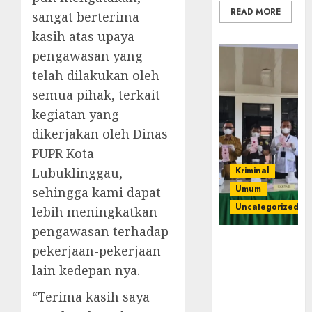
READ MORE
sangat berterima
kasih atas upaya
pengawasan yang
telah dilakukan oleh
semua pihak, terkait
kegiatan yang
dikerjakan oleh Dinas
PUPR Kota
Lubuklinggau,
Kriminal
Umum
sehingga kami dapat
Uncategorized
lebih meningkatkan
pengawasan terhadap
‎Kejari Empat
pekerjaan-pekerjaan
Lawang
lain kedepan nya.
Musnahkan
Barang Bukti
“Terima kasih saya
45 Perkara