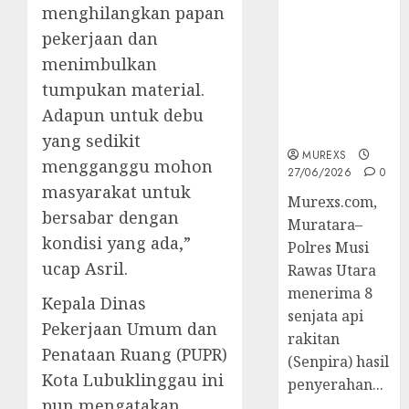
2026,Polres
menghilangkan papan
Muratara
pekerjaan dan
Berhasil
menimbulkan
Ungkap
tumpukan material.
Kejahatan
Senjata Api
Adapun untuk debu
Ilegal
yang sedikit
MUREXS
mengganggu mohon
27/06/2026
0
masyarakat untuk
Murexs.com,
bersabar dengan
Muratara–
kondisi yang ada,”
Polres Musi
ucap Asril.
Rawas Utara
menerima 8
Kepala Dinas
senjata api
Pekerjaan Umum dan
rakitan
Penataan Ruang (PUPR)
(Senpira) hasil
Kota Lubuklinggau ini
penyerahan...
pun mengatakan,