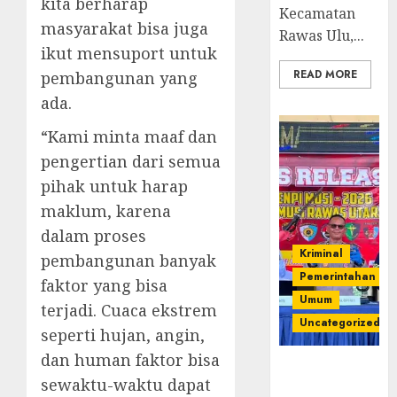
kita berharap
Kecamatan
masyarakat bisa juga
Rawas Ulu,...
ikut mensuport untuk
READ MORE
pembangunan yang
ada.
“Kami minta maaf dan
pengertian dari semua
pihak untuk harap
maklum, karena
dalam proses
Kriminal
pembangunan banyak
Pemerintahan
faktor yang bisa
Umum
terjadi. Cuaca ekstrem
Uncategorized
seperti hujan, angin,
dan human faktor bisa
Operasi
sewaktu-waktu dapat
Senpi musi