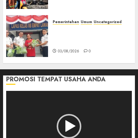
Bus ALS yang Tewaskan 19
Orang
03/08/2026
0
Pemerintahan
Umum
Uncategorized
‎Panen Sayuran Organik,
Lapas Empat Lawang Dorong
Kemandirian Warga Binaan
03/08/2026
0
PROMOSI TEMPAT USAHA ANDA
Pemutar
Video