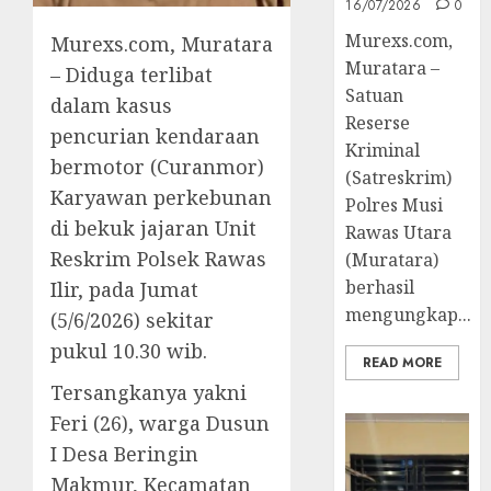
16/07/2026
0
Murexs.com,
Murexs.com, Muratara
Muratara –
– Diduga terlibat
Satuan
dalam kasus
Reserse
pencurian kendaraan
Kriminal
bermotor (Curanmor)
(Satreskrim)
Karyawan perkebunan
Polres Musi
di bekuk jajaran Unit
Rawas Utara
Reskrim Polsek Rawas
(Muratara)
berhasil
Ilir, pada Jumat
mengungkap...
(5/6/2026) sekitar
pukul 10.30 wib.
READ MORE
Tersangkanya yakni
Feri (26), warga Dusun
I Desa Beringin
Makmur, Kecamatan