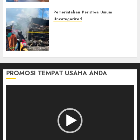
Pemerintahan
Peristiwa
Umum
Uncategorized
Direktur Dan Pemilik Truk
Tangki Ditetapkan Sebagai
Tersangka Atas Kecelakaan
Bus ALS yang Tewaskan 19
Orang
03/08/2026
0
PROMOSI TEMPAT USAHA ANDA
Pemutar
Video