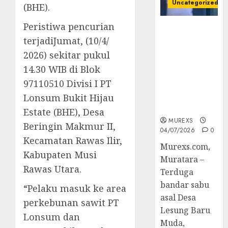
Uncategorized
(BHE).
Peristiwa pencurian
Bandar Sabu
terjadiJumat, (10/4/
Asal Rawas
Ulu Musi
2026) sekitar pukul
Rawas Utara
14.30 WIB di Blok
Di Sergap Set
97110510 Divisi I PT
Res Narkoba
Polres
Lonsum Bukit Hijau
Muratara
Estate (BHE), Desa
MUREXS
Beringin Makmur II,
04/07/2026
0
Kecamatan Rawas Ilir,
Murexs.com,
Kabupaten Musi
Muratara –
Rawas Utara.
Terduga
bandar sabu
“Pelaku masuk ke area
asal Desa
perkebunan sawit PT
Lesung Baru
Lonsum dan
Muda,