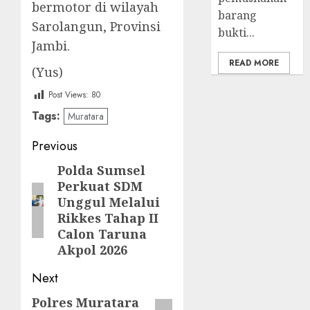
bermotor di wilayah
barang
Sarolangun, Provinsi
bukti...
Jambi.
READ MORE
(Yus)
Post Views:
80
Tags:
Muratara
Post
Previous
navigation
Polda Sumsel
Previous
Perkuat SDM
post:
Unggul Melalui
Rikkes Tahap II
Calon Taruna
Akpol 2026
Next
Polres Muratara
Next