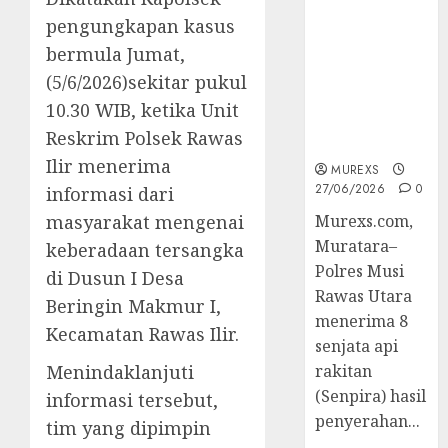
2026,Polres
pengungkapan kasus
Muratara
bermula Jumat,
Berhasil
Ungkap
(5/6/2026)sekitar pukul
Kejahatan
10.30 WIB, ketika Unit
Senjata Api
Reskrim Polsek Rawas
Ilegal
Ilir menerima
MUREXS
27/06/2026
0
informasi dari
masyarakat mengenai
Murexs.com,
Muratara–
keberadaan tersangka
Polres Musi
di Dusun I Desa
Rawas Utara
Beringin Makmur I,
menerima 8
Kecamatan Rawas Ilir.
senjata api
Menindaklanjuti
rakitan
(Senpira) hasil
informasi tersebut,
penyerahan...
tim yang dipimpin