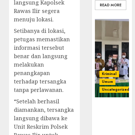
langsung Kapolsek
READ MORE
Rawas Ilir segera
menuju lokasi.
Setibanya di lokasi,
petugas memastikan
informasi tersebut
benar dan langsung
melakukan
penangkapan
Kriminal
terhadap tersangka
Umum
tanpa perlawanan.
Uncategorized
“Setelah berhasil
‎Kejari Empat
diamankan, tersangka
Lawang
langsung dibawa ke
Musnahkan
Barang Bukti
Unit Reskrim Polsek
45 Perkara