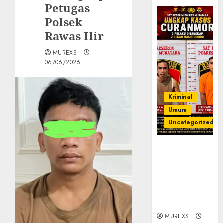
Petugas
Polsek
Rawas Ilir
MUREXS
06/06/2026
Kriminal
Umum
Uncategorized
Kasatreskrim
Polres
Muratara
ungkap Dua
Pelaku
Curanmor
MUREXS