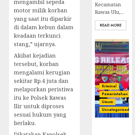
mengambil sepeda
Kecamatan
motor milik korban
Rawas Ulu,...
yang saat itu diparkir
READ MORE
di dalam kebun dalam
keadaan terkunci
stang,” ujarnya.
Akibat kejadian
tersebut, korban
mengalami kerugian
sekitar Rp.4 juta dan
Kriminal
melaporkan peristiwa
Pemerintahan
itu ke Polsek Rawas
Umum
Ilir untuk diproses
Uncategorized
sesuai hukum yang
berlaku.
Operasi
Senpi musi
Dikatakan Kapolsek