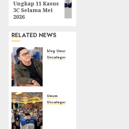
Ungkap 11 Kasus
post:
3C Selama Mei
2026
RELATED NEWS
blog
Umum
Uncategorized
Tampu
Bolon:
Semula
Bersua
Setia,
Retak
Umum
Kaca di
Uncategorized
Bibir
Tingkatkan
Jendela
Profesionalisme,
Wakapolres
Polres
07/08/2026