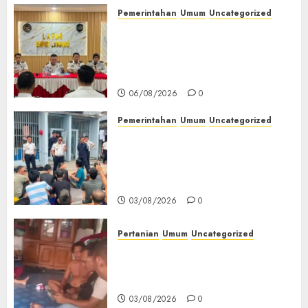
07/08/2026
0
Pemerintahan
Umum
Uncategorized
‎Lapas Empat Lawang
Matangkan Persiapan
Peringatan HUT ke-81
Kemerdekaan RI‎
06/08/2026
0
Pemerintahan
Umum
Uncategorized
‎Lapas Empat Lawang Berikan
Pengarahan WBP, Tekankan
Keamanan, Kebersihan dan
Kesehatan‎
03/08/2026
0
Pertanian
Umum
Uncategorized
Lagi Menyadap Karet Dua
Petani Asal Desa Lesung Batu
Muda Diserang Beruang Liar
03/08/2026
0