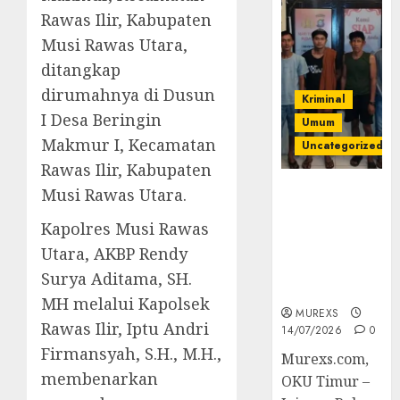
Rawas Ilir, Kabupaten
Musi Rawas Utara,
ditangkap
dirumahnya di Dusun
Kriminal
I Desa Beringin
Umum
Makmur I, Kecamatan
Uncategorized
Rawas Ilir, Kabupaten
Polres OKUT
Musi Rawas Utara.
Gagalkan
Kapolres Musi Rawas
Pengiriman
368 Ton
Utara, AKBP Rendy
Batubara
Surya Aditama, SH.
Ilegal
MH melalui Kapolsek
MUREXS
Rawas Ilir, Iptu Andri
14/07/2026
0
Firmansyah, S.H., M.H.,
Murexs.com,
membenarkan
OKU Timur –