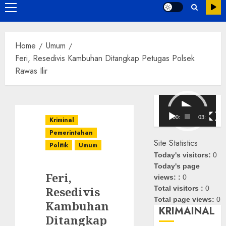
Primary
Menu
Home
Umum
Feri, Resedivis Kambuhan Ditangkap Petugas Polsek
Rawas Ilir
Pemutar
Video
00:00
03:08
Kriminal
Pemerintahan
Site Statistics
Politik
Umum
Today's visitors:
0
Today's page
Feri,
views: :
0
Resedivis
Total visitors :
0
Total page views:
0
Kambuhan
KRIMAINAL
Ditangkap