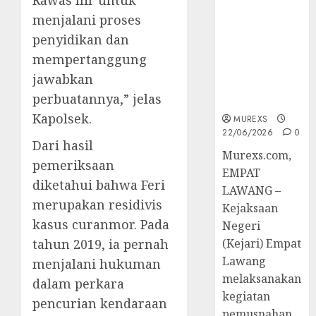
Rawas Ilir untuk
Berkekuatan
menjalani proses
Hukum
penyidikan dan
Tetap,
Tegaskan
mempertanggung
Komitmen
jawabkan
Penegakan
perbuatannya,” jelas
Hukum‎
Kapolsek.
MUREXS
22/06/2026
0
Dari hasil
‎Murexs.com,
pemeriksaan
EMPAT
diketahui bahwa Feri
LAWANG –
merupakan residivis
Kejaksaan
kasus curanmor. Pada
Negeri
tahun 2019, ia pernah
(Kejari) Empat
Lawang
menjalani hukuman
melaksanakan
dalam perkara
kegiatan
pencurian kendaraan
pemusnahan