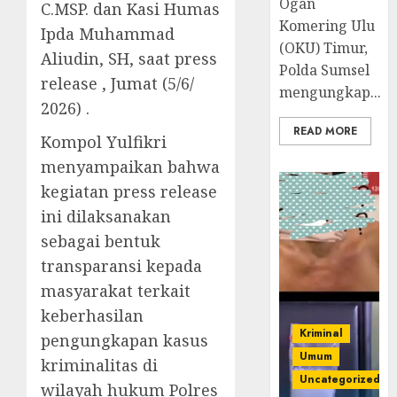
Ogan
C.MSP. dan Kasi Humas
Komering Ulu
Ipda Muhammad
(OKU) Timur,
Aliudin, SH, saat press
Polda Sumsel
release , Jumat (5/6/
mengungkap...
2026) .
READ MORE
Kompol Yulfikri
menyampaikan bahwa
kegiatan press release
ini dilaksanakan
sebagai bentuk
transparansi kepada
masyarakat terkait
keberhasilan
Kriminal
pengungkapan kasus
Umum
kriminalitas di
Uncategorized
wilayah hukum Polres