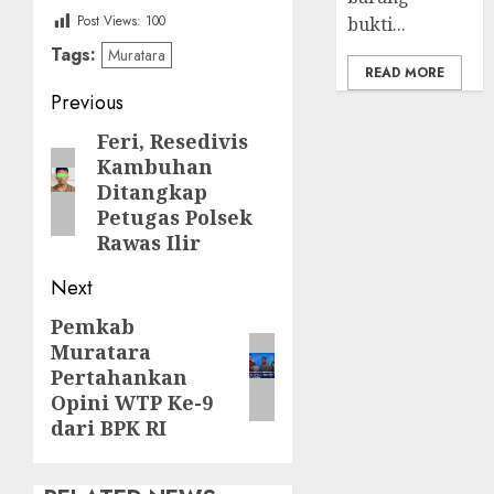
Post Views:
100
bukti...
Tags:
Muratara
READ MORE
Post
Previous
navigation
Feri, Resedivis
Previous
Kambuhan
post:
Ditangkap
Petugas Polsek
Rawas Ilir
Next
Pemkab
Next
Muratara
post:
Pertahankan
Opini WTP Ke-9
dari BPK RI