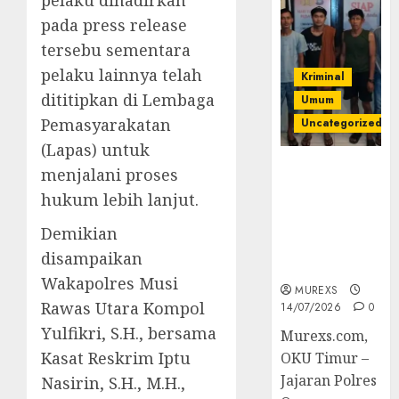
pelaku dihadirkan
pada press release
tersebu sementara
pelaku lainnya telah
Kriminal
dititipkan di Lembaga
Umum
Pemasyarakatan
Uncategorized
(Lapas) untuk
Polres OKUT
menjalani proses
Gagalkan
hukum lebih lanjut.
Pengiriman
368 Ton
Demikian
Batubara
disampaikan
Ilegal
Wakapolres Musi
MUREXS
Rawas Utara Kompol
14/07/2026
0
Yulfikri, S.H., bersama
Murexs.com,
Kasat Reskrim Iptu
OKU Timur –
Jajaran Polres
Nasirin, S.H., M.H.,