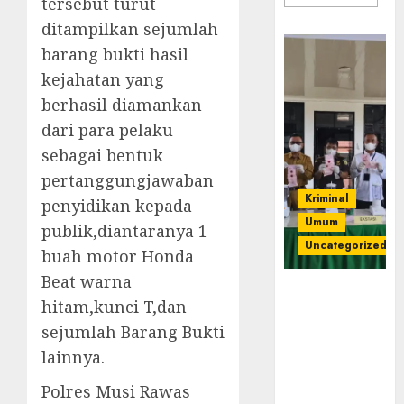
tersebut turut
ditampilkan sejumlah
barang bukti hasil
kejahatan yang
berhasil diamankan
dari para pelaku
sebagai bentuk
pertanggungjawaban
Kriminal
penyidikan kepada
Umum
publik,diantaranya 1
Uncategorized
buah motor Honda
Beat warna
‎Kejari Empat
hitam,kunci T,dan
Lawang
sejumlah Barang Bukti
Musnahkan
Barang Bukti
lainnya.
45 Perkara
Polres Musi Rawas
Berkekuatan