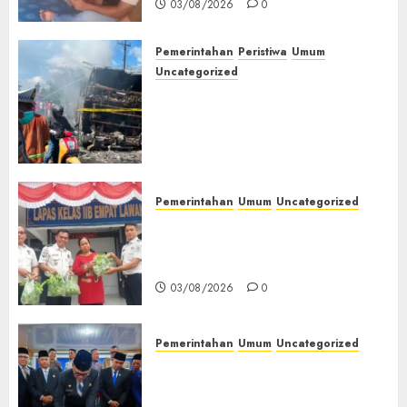
03/08/2026
0
Pemerintahan
Peristiwa
Umum
Uncategorized
Direktur Dan Pemilik Truk
Tangki Ditetapkan Sebagai
Tersangka Atas Kecelakaan
Bus ALS yang Tewaskan 19
Orang
03/08/2026
0
Pemerintahan
Umum
Uncategorized
‎Panen Sayuran Organik,
Lapas Empat Lawang Dorong
Kemandirian Warga Binaan
03/08/2026
0
Pemerintahan
Umum
Uncategorized
‎Seluruh Fraksi DPRD Setujui
Pertanggungjawaban APBD
2025 Empat Lawang