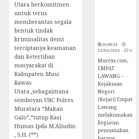
Hukum
Utara berkomitmen
Tetap,
untuk terus
Tegaskan
memberantas segala
Komitmen
Penegakan
bentuk tindak
Hukum‎
kriminalitas demi
MUREXS
terciptanya keamanan
22/06/2026
0
dan ketertiban
‎Murexs.com,
masyarakat di
EMPAT
Kabupaten Musi
LAWANG –
Rawas
Kejaksaan
Utara.,sebagaimana
Negeri
(Kejari) Empat
semboyan URC Polres
Lawang
Muratara “Makan
melaksanakan
Galo”,”tutup Kasi
kegiatan
Humas Ipda M.Aliudin
pemusnahan
, S.H. (**)
barang