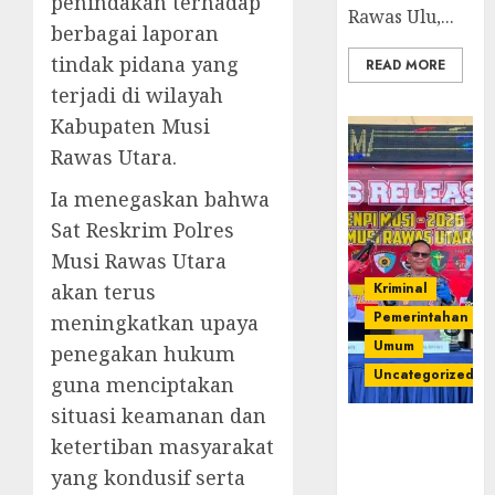
penindakan terhadap
Rawas Ulu,...
berbagai laporan
tindak pidana yang
READ MORE
terjadi di wilayah
Kabupaten Musi
Rawas Utara.
Ia menegaskan bahwa
Sat Reskrim Polres
Musi Rawas Utara
akan terus
Kriminal
Pemerintahan
meningkatkan upaya
Umum
penegakan hukum
Uncategorized
guna menciptakan
situasi keamanan dan
Operasi
ketertiban masyarakat
Senpi musi
yang kondusif serta
2026,Polres