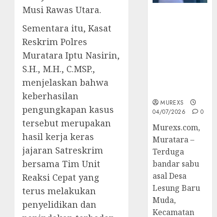
Musi Rawas Utara.
Bandar Sabu
Asal Rawas
Sementara itu, Kasat
Ulu Musi
Reskrim Polres
Rawas Utara
Muratara Iptu Nasirin,
Di Sergap Set
S.H., M.H., C.MSP.,
Res Narkoba
Polres
menjelaskan bahwa
Muratara
keberhasilan
MUREXS
pengungkapan kasus
04/07/2026
0
tersebut merupakan
Murexs.com,
hasil kerja keras
Muratara –
jajaran Satreskrim
Terduga
bersama Tim Unit
bandar sabu
asal Desa
Reaksi Cepat yang
Lesung Baru
terus melakukan
Muda,
penyelidikan dan
Kecamatan