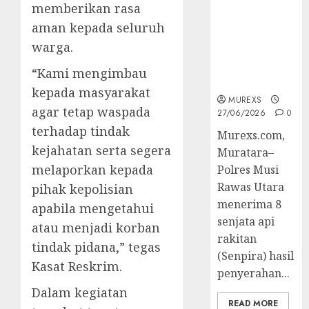
Muratara
memberikan rasa
Berhasil
aman kepada seluruh
Ungkap
warga.
Kejahatan
Senjata Api
“Kami mengimbau
Ilegal
kepada masyarakat
MUREXS
agar tetap waspada
27/06/2026
0
terhadap tindak
Murexs.com,
kejahatan serta segera
Muratara–
melaporkan kepada
Polres Musi
Rawas Utara
pihak kepolisian
menerima 8
apabila mengetahui
senjata api
atau menjadi korban
rakitan
tindak pidana,” tegas
(Senpira) hasil
Kasat Reskrim.
penyerahan...
Dalam kegiatan
READ MORE