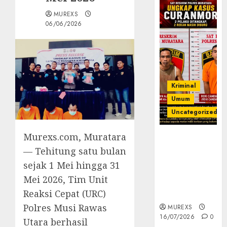
MUREXS
06/06/2026
Kriminal
Umum
Uncategorized
Murexs.com, Muratara
Kasatreskrim
Polres
— Tehitung satu bulan
Muratara
sejak 1 Mei hingga 31
ungkap Dua
Mei 2026, Tim Unit
Pelaku
Reaksi Cepat (URC)
Curanmor
Polres Musi Rawas
MUREXS
16/07/2026
0
Utara berhasil