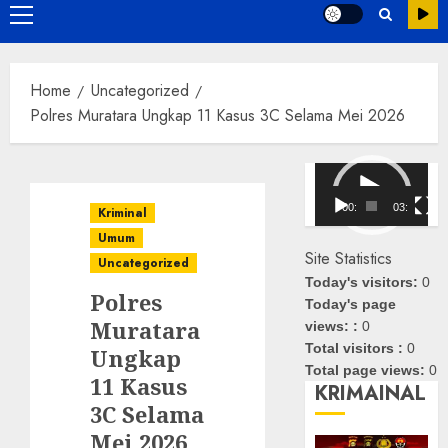
Primary
Menu
Home
Uncategorized
Polres Muratara Ungkap 11 Kasus 3C Selama Mei 2026
Pemutar
Video
00:00
03:08
Kriminal
Umum
Site Statistics
Uncategorized
Today's visitors:
0
Polres
Today's page
Muratara
views: :
0
Total visitors :
0
Ungkap
Total page views:
0
11 Kasus
KRIMAINAL
3C Selama
Mei 2026