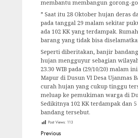
membantu membangun gorong-goron
” Saat itu 28 Oktober hujan deras
pada tanggal 29 malam sekitar puku
ada 102 KK yang terdampak. Ruma
barang yang tidak bisa diselamatkan
Seperti diberitakan, banjir bandang
hujan mengguyur sebagian wilaya
23.30 WIB pada (29/10/20) malam i
Mapur di Dusun VI Desa Ujanmas 
curah hujan yang cukup tinggu te
meluap ke pemukiman warga di Dus
Sedikitnya 102 KK terdampak dan 5
bandang tersebut.
Post Views:
113
Post
Previous