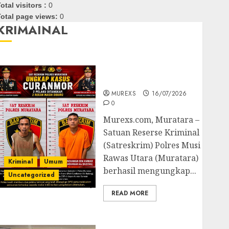
otal visitors :
0
otal page views:
0
KRIMAINAL
Kasatreskrim Polres
Muratara ungkap Dua
Pelaku Curanmor
MUREXS
16/07/2026
0
Murexs.com, Muratara –
Satuan Reserse Kriminal
(Satreskrim) Polres Musi
Rawas Utara (Muratara)
Kriminal
Umum
berhasil mengungkap...
Uncategorized
READ MORE
Polres OKUT Gagalkan
Pengiriman 368 Ton