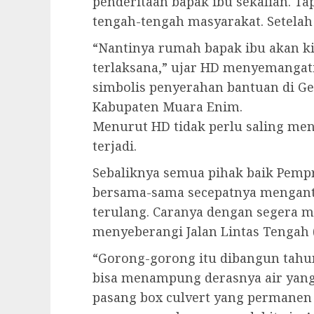
penderitaan bapak ibu sekalian. Tap
tengah-tengah masyarakat. Setelah 
“Nantinya rumah bapak ibu akan kita
terlaksana,” ujar HD menyemangati
simbolis penyerahan bantuan di G
Kabupaten Muara Enim.
Menurut HD tidak perlu saling me
terjadi.
Sebaliknya semua pihak baik Pemp
bersama-sama secepatnya mengantis
terulang. Caranya dengan segera
menyeberangi Jalan Lintas Tengah (
“Gorong-gorong itu dibangun tahun 
bisa menampung derasnya air yang
pasang box culvert yang permanen y