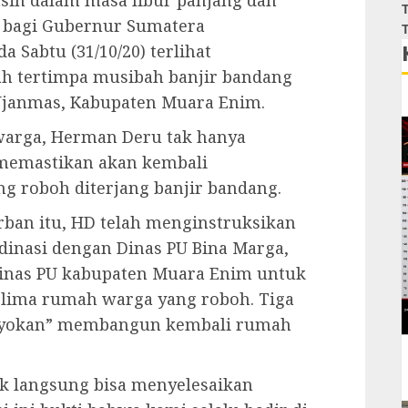
ih dalam masa libur panjang dan
T
u bagi Gubernur Sumatera
T
 Sabtu (31/10/20) terlihat
h tertimpa musibah banjir bandang
Ujanmas, Kabupaten Muara Enim.
arga, Herman Deru tak hanya
 memastikan akan kembali
 roboh diterjang banjir bandang.
an itu, HD telah menginstruksikan
dinasi dengan Dinas PU Bina Marga,
Dinas PU kabupaten Muara Enim untuk
lima rumah warga yang roboh. Tiga
eroyokan” membangun kembali rumah
k langsung bisa menyelesaikan