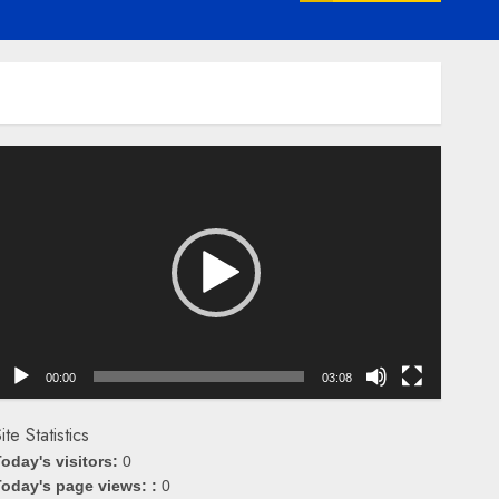
emutar
ideo
00:00
03:08
ite Statistics
oday's visitors:
0
oday's page views: :
0