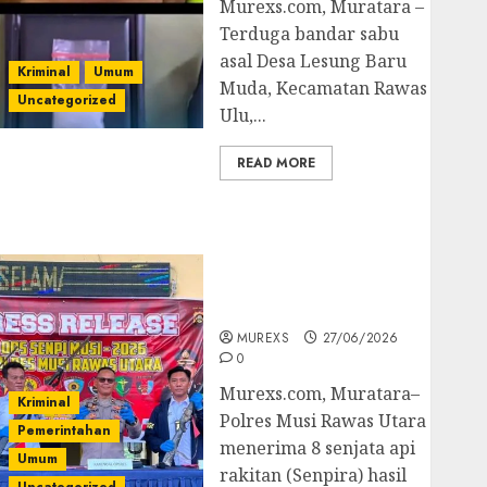
Murexs.com, Muratara –
Terduga bandar sabu
asal Desa Lesung Baru
Kriminal
Umum
Muda, Kecamatan Rawas
Uncategorized
Ulu,...
READ MORE
Operasi Senpi musi
2026,Polres Muratara
Berhasil Ungkap
Kejahatan Senjata Api
Ilegal
MUREXS
27/06/2026
0
Murexs.com, Muratara–
Kriminal
Polres Musi Rawas Utara
Pemerintahan
menerima 8 senjata api
Umum
rakitan (Senpira) hasil