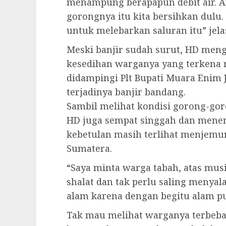
menampung berapapun debit air. An
gorongnya itu kita bersihkan dulu.
untuk melebarkan saluran itu” jela
Meski banjir sudah surut, HD men
kesedihan warganya yang terkena m
didampingi Plt Bupati Muara Enim
terjadinya banjir bandang.
Sambil melihat kondisi gorong-go
HD juga sempat singgah dan menem
kebetulan masih terlihat menjemur
Sumatera.
“Saya minta warga tabah, atas musi
shalat dan tak perlu saling menya
alam karena dengan begitu alam p
Tak mau melihat warganya terbeb