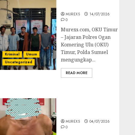
Batubara Ilegal
MUREXS
14/07/2026
0
Murexs.com, OKU Timur
– Jajaran Polres Ogan
Komering Ulu (OKU)
Timur, Polda Sumsel
Kriminal
Umum
mengungkap...
Uncategorized
READ MORE
Bandar Sabu Asal
Rawas Ulu Musi Rawas
Utara Di Sergap Set
Res Narkoba Polres
Muratara
MUREXS
04/07/2026
0