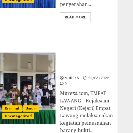
Uncategorized
penyerahan...
READ MORE
‎Kejari Empat Lawang
Musnahkan Barang
Bukti 45 Perkara
Berkekuatan Hukum
Tetap, Tegaskan
Komitmen Penegakan
Hukum‎
MUREXS
22/06/2026
0
‎Murexs.com, EMPAT
LAWANG – Kejaksaan
Negeri (Kejari) Empat
Kriminal
Umum
Lawang melaksanakan
Uncategorized
kegiatan pemusnahan
barang bukti...