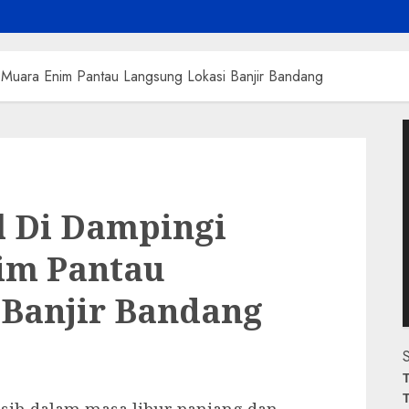
 Muara Enim Pantau Langsung Lokasi Banjir Bandang
P
V
 Di Dampingi
im Pantau
 Banjir Bandang
S
T
T