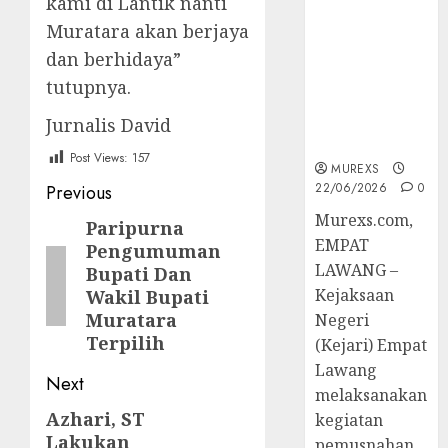
kami di Lantik nanti
Berkekuatan
Muratara akan berjaya
Hukum
Tetap,
dan berhidaya”
Tegaskan
tutupnya.
Komitmen
Penegakan
Jurnalis David
Hukum‎
Post Views:
157
MUREXS
Post
22/06/2026
0
Previous
‎Murexs.com,
navigation
Paripurna
Previous
EMPAT
Pengumuman
post:
LAWANG –
Bupati Dan
Kejaksaan
Wakil Bupati
Muratara
Negeri
Terpilih
(Kejari) Empat
Lawang
Next
melaksanakan
Azhari, ST
Next
kegiatan
Lakukan
pemusnahan