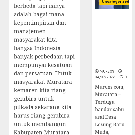
Uncategorized
berbeda tapi isinya
adalah bagai mana
Bandar Sabu
kepemimpinan dan
Asal Rawas
Ulu Musi
manajemen
Rawas Utara
masyarakat kita
Di Sergap Set
bangsa Indonesia
Res Narkoba
banyak perbedaan tapi
Polres
Muratara
mempunyai kesatuan
MUREXS
dan persatuan. Untuk
04/07/2026
0
masyarakat Muratara
Murexs.com,
kemaren kita riang
Muratara –
gembira untuk
Terduga
pilkada sekarang kita
bandar sabu
harus riang gembira
asal Desa
untuk membangun
Lesung Baru
Kabupaten Muratara
Muda,