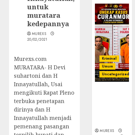
untuk
muratara
kedepannya
MUREXS
20/02/2021
Murexs.com
Kriminal
MURATARA- H Devi
Umum
Uncategorized
suhartoni dan H
Innayatullah, Usai
Kasatreskrim
mengikuti Rapat Pleno
Polres
terbuka penetapan
Muratara
dirinya dan H
ungkap Dua
Pelaku
Innayatullah menjadi
Curanmor
pemenang pasangan
MUREXS
terpilih bupati dan