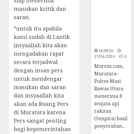
siap menerima
2026,Polres
masukan kritik dan
Muratara
saran.
Berhasil
Ungkap
“untuk itu apabila
Kejahatan
kami sudah di Lantik
Senjata Api
Ilegal
insyaallah kita akan
MUREXS
mengadakan rapat
27/06/2026
0
secara terjadwal
Murexs.com,
dengan insan pers
Muratara–
untuk mendengar
Polres Musi
masukan dan saran
Rawas Utara
dan insyaallah kita
menerima 8
akan ada Ruang Pers
senjata api
rakitan
di Muratara karena
(Senpira) hasil
Pers sangat penting
penyerahan...
bagi kepemerintahan