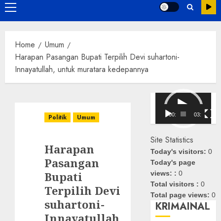
Primary
Menu
Home
Umum
Harapan Pasangan Bupati Terpilih Devi suhartoni-
Innayatullah, untuk muratara kedepannya
Pemutar
Video
00:00
03:08
Politik
Umum
Site Statistics
Harapan
Today's visitors:
0
Pasangan
Today's page
Bupati
views: :
0
Total visitors :
0
Terpilih Devi
Total page views:
0
suhartoni-
KRIMAINAL
Innayatullah,