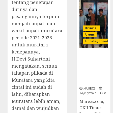
tentang penetapan
dirinya dan
pasangannya terpilih
menjadi bupati dan
Kriminal
wakil bupati muratara
Umum
periode 2021-2026
Uncategorized
untuk muratara
kedepannya,
Polres OKUT
H Devi Suhartoni
Gagalkan
Pengiriman
mengatakan, semua
368 Ton
tahapan pilkada di
Batubara
Muratara yang kita
Ilegal
cintai ini sudah di
MUREXS
lalui, diharapkan
14/07/2026
0
Muratara lebih aman,
Murexs.com,
OKU Timur –
damai dan wujudkan