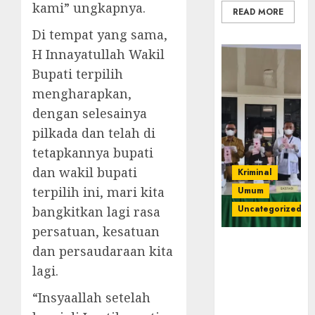
kami” ungkapnya.
READ MORE
Di tempat yang sama,
H Innayatullah Wakil
Bupati terpilih
mengharapkan,
dengan selesainya
pilkada dan telah di
tetapkannya bupati
dan wakil bupati
Kriminal
terpilih ini, mari kita
Umum
Uncategorized
bangkitkan lagi rasa
persatuan, kesatuan
‎Kejari Empat
dan persaudaraan kita
Lawang
lagi.
Musnahkan
Barang Bukti
“Insyaallah setelah
45 Perkara