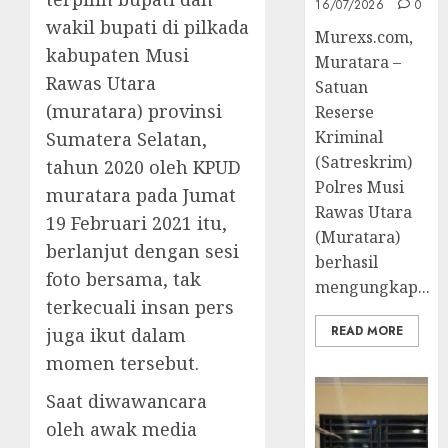
16/07/2026
0
wakil bupati di pilkada
Murexs.com,
kabupaten Musi
Muratara –
Rawas Utara
Satuan
(muratara) provinsi
Reserse
Kriminal
Sumatera Selatan,
(Satreskrim)
tahun 2020 oleh KPUD
Polres Musi
muratara pada Jumat
Rawas Utara
19 Februari 2021 itu,
(Muratara)
berlanjut dengan sesi
berhasil
foto bersama, tak
mengungkap...
terkecuali insan pers
READ MORE
juga ikut dalam
momen tersebut.
Saat diwawancara
oleh awak media