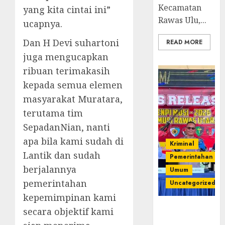
Kecamatan
yang kita cintai ini”
Rawas Ulu,...
ucapnya.
Dan H Devi suhartoni
READ MORE
juga mengucapkan
ribuan terimakasih
kepada semua elemen
masyarakat Muratara,
terutama tim
SepadanNian, nanti
apa bila kami sudah di
Kriminal
Lantik dan sudah
Pemerintahan
berjalannya
Umum
pemerintahan
Uncategorized
kepemimpinan kami
Operasi
secara objektif kami
Senpi musi