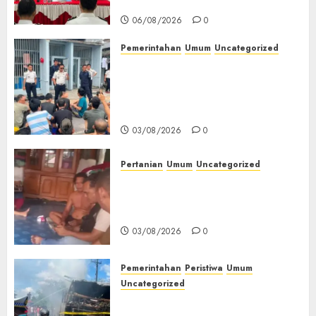
Kemerdekaan RI‎
06/08/2026
0
Pemerintahan
Umum
Uncategorized
‎Lapas Empat Lawang Berikan
Pengarahan WBP, Tekankan
Keamanan, Kebersihan dan
Kesehatan‎
03/08/2026
0
Pertanian
Umum
Uncategorized
Lagi Menyadap Karet Dua
Petani Asal Desa Lesung Batu
Muda Diserang Beruang Liar
03/08/2026
0
Pemerintahan
Peristiwa
Umum
Uncategorized
Direktur Dan Pemilik Truk