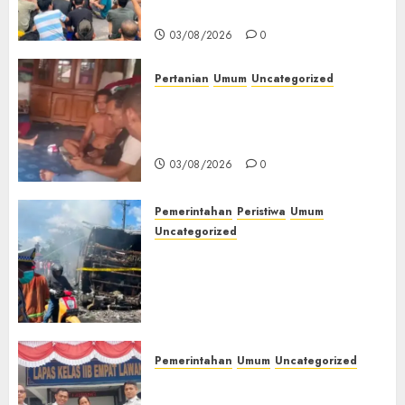
Kesehatan‎
03/08/2026
0
Pertanian
Umum
Uncategorized
Lagi Menyadap Karet Dua
Petani Asal Desa Lesung Batu
Muda Diserang Beruang Liar
03/08/2026
0
Pemerintahan
Peristiwa
Umum
Uncategorized
Direktur Dan Pemilik Truk
Tangki Ditetapkan Sebagai
Tersangka Atas Kecelakaan
Bus ALS yang Tewaskan 19
Orang
03/08/2026
0
Pemerintahan
Umum
Uncategorized
‎Panen Sayuran Organik,
Lapas Empat Lawang Dorong