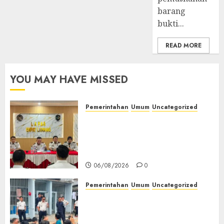
08/07/2026
barang
0
bukti...
READ MORE
YOU MAY HAVE MISSED
Pemerintahan
Umum
Uncategorized
‎Lapas Empat Lawang
Matangkan Persiapan
Peringatan HUT ke-81
Kemerdekaan RI‎
06/08/2026
0
Pemerintahan
Umum
Uncategorized
‎Lapas Empat Lawang Berikan
Pengarahan WBP, Tekankan
Keamanan, Kebersihan dan