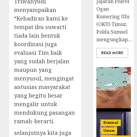
Triwahyudi
Jajaran Polres
Ogan
menyampaikan
Komering Ulu
“Kehadiran kami ke
(OKU) Timur,
tempat ibu suwarti
Polda Sumsel
tiada lain bentuk
mengungkap...
koordinasi juga
evaluasi Tim baik
READ MORE
yang sudah berjalan
maupun yang
menyusul, mengingat
antusias masyarakat
yang begitu besar
mengalir untuk
mendukung pasangan
ramah-berarti.
Kriminal
Umum
selanjutnya kita juga