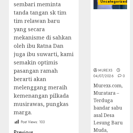
Uncategorized
sembari meminta
tanda tangan sk tim
Bandar Sabu
tim relawan baru
Asal Rawas
yang secara
Ulu Musi
Rawas Utara
mekanisme di sahkan
Di Sergap Set
oleh ibu Ratna Dan
Res Narkoba
juga ibu suwarti, kami
Polres
semakin optimis
Muratara
pasangan ramah
MUREXS
04/07/2026
0
berarti akan
Murexs.com,
melenggang meraih
Muratara –
kemenangan pilkada
Terduga
musirawas, pungkas
bandar sabu
marga.
asal Desa
Post Views:
103
Lesung Baru
Muda,
Previous