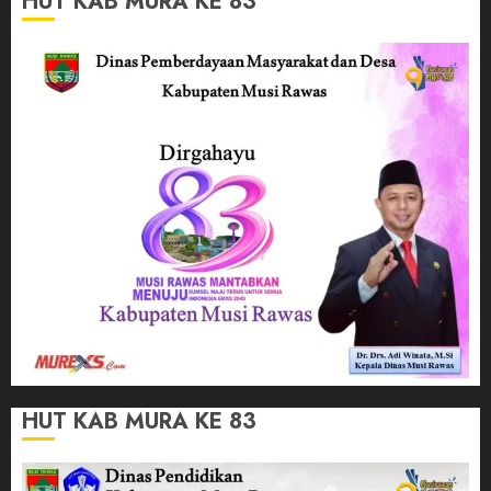
HUT KAB MURA KE 83
HUT KAB MURA KE 83