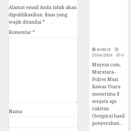
2026,Polres
Alamat email Anda tidak akan
Muratara
dipublikasikan.
Ruas yang
Berhasil
wajib ditandai
*
Ungkap
Kejahatan
Komentar
*
Senjata Api
Ilegal
MUREXS
27/06/2026
0
Murexs.com,
Muratara–
Polres Musi
Rawas Utara
menerima 8
senjata api
rakitan
Nama
(Senpira) hasil
penyerahan...