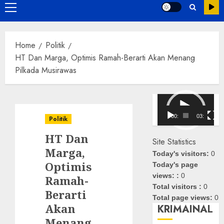
Primary
Menu
Home
Politik
HT Dan Marga, Optimis Ramah-Berarti Akan Menang
Pilkada Musirawas
Pemutar
Video
00:00
03:08
Politik
HT Dan
Site Statistics
Marga,
Today's visitors:
0
Optimis
Today's page
views: :
0
Ramah-
Total visitors :
0
Berarti
Total page views:
0
Akan
KRIMAINAL
Menang