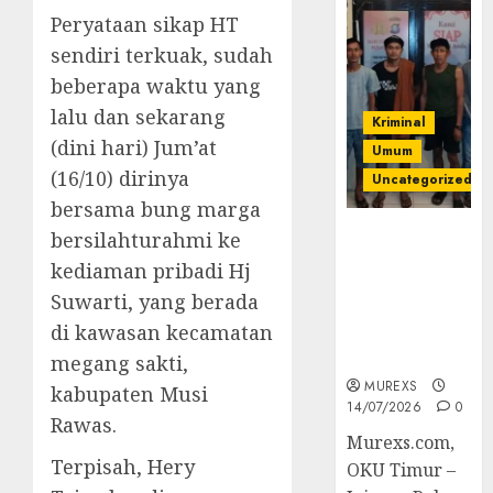
Peryataan sikap HT
sendiri terkuak, sudah
beberapa waktu yang
lalu dan sekarang
Kriminal
(dini hari) Jum’at
Umum
(16/10) dirinya
Uncategorized
bersama bung marga
Polres OKUT
bersilahturahmi ke
Gagalkan
kediaman pribadi Hj
Pengiriman
Suwarti, yang berada
368 Ton
di kawasan kecamatan
Batubara
Ilegal
megang sakti,
MUREXS
kabupaten Musi
14/07/2026
0
Rawas.
Murexs.com,
Terpisah, Hery
OKU Timur –