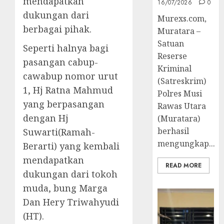
mendapatkan
16/07/2026
0
dukungan dari
Murexs.com,
berbagai pihak.
Muratara –
Satuan
Seperti halnya bagi
Reserse
pasangan cabup-
Kriminal
cawabup nomor urut
(Satreskrim)
1, Hj Ratna Mahmud
Polres Musi
yang berpasangan
Rawas Utara
dengan Hj
(Muratara)
berhasil
Suwarti(Ramah-
mengungkap...
Berarti) yang kembali
mendapatkan
READ MORE
dukungan dari tokoh
muda, bung Marga
Dan Hery Triwahyudi
(HT).