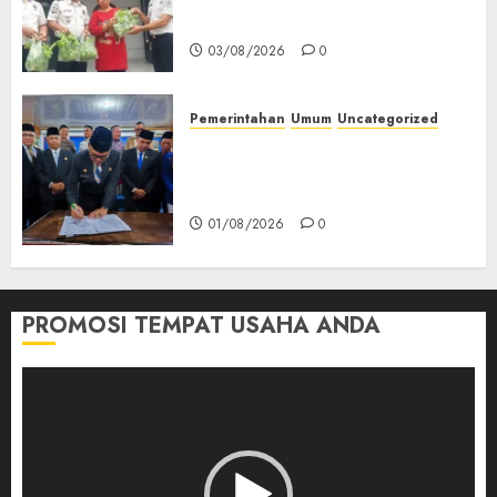
Kemandirian Warga Binaan
03/08/2026
0
Pemerintahan
Umum
Uncategorized
‎Seluruh Fraksi DPRD Setujui
Pertanggungjawaban APBD
2025 Empat Lawang
01/08/2026
0
PROMOSI TEMPAT USAHA ANDA
Pemutar
Video