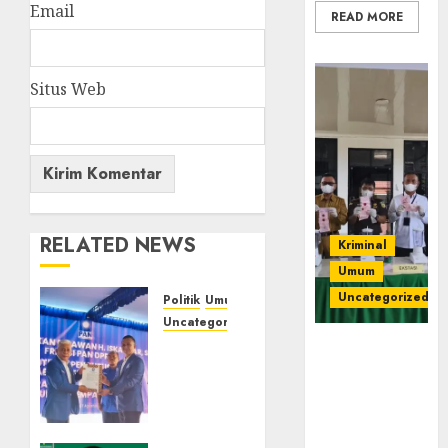
Email
READ MORE
Situs Web
RELATED NEWS
Kriminal
Umum
Uncategorized
Politik
Umum
Uncategorized
‎Pengurus
‎Kejari Empat
DPC
Lawang
PAN se-
Musnahkan
Kabupaten
Barang Bukti
Empat
45 Perkara