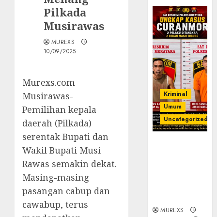
Pilkada
Musirawas
MUREXS
10/09/2025
Murexs.com
Kriminal
Musirawas-
Umum
Pemilihan kepala
Uncategorized
daerah (Pilkada)
serentak Bupati dan
Kasatreskrim
Wakil Bupati Musi
Polres
Rawas semakin dekat.
Muratara
ungkap Dua
Masing-masing
Pelaku
pasangan cabup dan
Curanmor
cawabup, terus
MUREXS