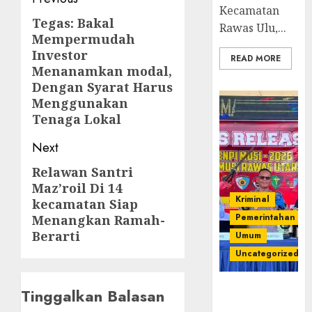
Post
Kecamatan
navigation
Tegas: Bakal
Previous
Rawas Ulu,...
Mempermudah
post:
Investor
READ MORE
Menanamkan modal,
Dengan Syarat Harus
Menggunakan
Tenaga Lokal
Next
Relawan Santri
Next
Maz’roil Di 14
post:
Kriminal
kecamatan Siap
Pemerintahan
Menangkan Ramah-
Berarti
Umum
Uncategorized
Operasi
Tinggalkan Balasan
Senpi musi