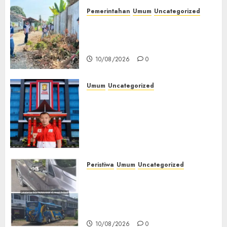
Pemerintahan
Umum
Uncategorized
‎Lapas Empat Lawang Gelar
Aksi Bersih Lingkungan
Sambut HUT ke-81 RI‎
10/08/2026
0
Umum
Uncategorized
Kasus Dugaan Libatkan PT
Pancaroba dan Korupsi PT
MEP Senyap, PWRI Muba
Desak Kejari dan Polres Buka
Perkembangan Perkara
10/08/2026
0
Peristiwa
Umum
Uncategorized
Bus Paimaham Alami Insiden
Lakalantas di Lubuklinggau,
Pihak Loket Masih Tunggu
Keputusan Perusahaan
10/08/2026
0