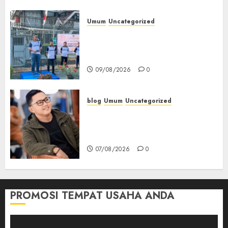
Umum
Uncategorized
‎Sambut HUT RI ke-81, Lapas
Empat Lawang Gelar Pekan
Olahraga
09/08/2026
0
blog
Umum
Uncategorized
Tampu Bolon: Semula Bersua
Setia, Retak Kaca di Bibir
Jendela
07/08/2026
0
PROMOSI TEMPAT USAHA ANDA
Pemutar