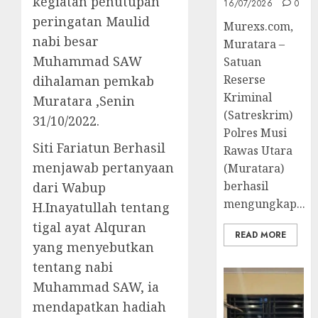
kegiatan penutupan
16/07/2026
0
peringatan Maulid
Murexs.com,
nabi besar
Muratara –
Muhammad SAW
Satuan
Reserse
dihalaman pemkab
Kriminal
Muratara ,Senin
(Satreskrim)
31/10/2022.
Polres Musi
Siti Fariatun Berhasil
Rawas Utara
menjawab pertanyaan
(Muratara)
berhasil
dari Wabup
mengungkap...
H.Inayatullah tentang
tigal ayat Alquran
READ MORE
yang menyebutkan
tentang nabi
Muhammad SAW, ia
mendapatkan hadiah