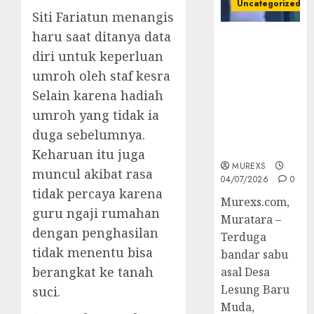
Uncategorized
Siti Fariatun menangis
haru saat ditanya data
Bandar Sabu
diri untuk keperluan
Asal Rawas
Ulu Musi
umroh oleh staf kesra
Rawas Utara
Selain karena hadiah
Di Sergap Set
umroh yang tidak ia
Res Narkoba
Polres
duga sebelumnya.
Muratara
Keharuan itu juga
MUREXS
muncul akibat rasa
04/07/2026
0
tidak percaya karena
Murexs.com,
guru ngaji rumahan
Muratara –
dengan penghasilan
Terduga
tidak menentu bisa
bandar sabu
berangkat ke tanah
asal Desa
Lesung Baru
suci.
Muda,