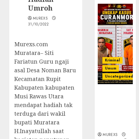
Umroh
MUREXS
31/10/2022
Murexs.com
Muratara– Siti
Kriminal
Fariatun Guru ngaji
Umum
asal Desa Noman Baru
Uncategorized
Kecamatan Rupit
Kabupaten kabupaten
Kasatreskrim
Musi Rawas Utara
Polres
mendapat hadiah tak
Muratara
ungkap Dua
terduga dari wakil
Pelaku
bupati Muratara
Curanmor
H.Inayatullah saat
MUREXS