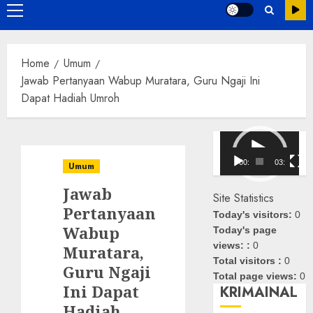
Primary
Menu
Home
Umum
Jawab Pertanyaan Wabup Muratara, Guru Ngaji Ini
Dapat Hadiah Umroh
Pemutar
Video
00:00
03:08
Umum
Jawab
Site Statistics
Pertanyaan
Today's visitors:
0
Wabup
Today's page
views: :
0
Muratara,
Total visitors :
0
Guru Ngaji
Total page views:
0
Ini Dapat
KRIMAINAL
Hadiah