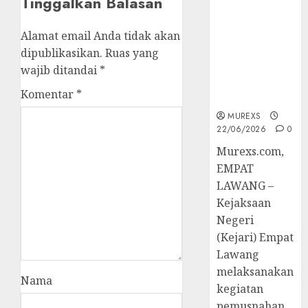
Tinggalkan Balasan
Berkekuatan
Hukum
Alamat email Anda tidak akan
Tetap,
dipublikasikan.
Ruas yang
Tegaskan
Komitmen
wajib ditandai
*
Penegakan
Komentar
*
Hukum‎
MUREXS
22/06/2026
0
‎Murexs.com,
EMPAT
LAWANG –
Kejaksaan
Negeri
(Kejari) Empat
Lawang
melaksanakan
Nama
kegiatan
pemusnahan