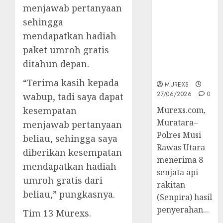
2026,Polres
menjawab pertanyaan
Muratara
sehingga
Berhasil
mendapatkan hadiah
Ungkap
paket umroh gratis
Kejahatan
Senjata Api
ditahun depan.
Ilegal
“Terima kasih kepada
MUREXS
27/06/2026
0
wabup, tadi saya dapat
kesempatan
Murexs.com,
Muratara–
menjawab pertanyaan
Polres Musi
beliau, sehingga saya
Rawas Utara
diberikan kesempatan
menerima 8
mendapatkan hadiah
senjata api
umroh gratis dari
rakitan
beliau,” pungkasnya.
(Senpira) hasil
penyerahan...
Tim 13 Murexs.