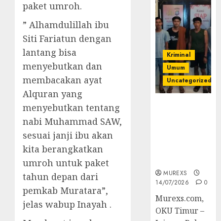
paket umroh.
” Alhamdulillah ibu
Siti Fariatun dengan
lantang bisa
Kriminal
menyebutkan dan
Umum
membacakan ayat
Uncategorized
Alquran yang
Polres OKUT
menyebutkan tentang
Gagalkan
nabi Muhammad SAW,
Pengiriman
sesuai janji ibu akan
368 Ton
kita berangkatkan
Batubara
Ilegal
umroh untuk paket
MUREXS
tahun depan dari
14/07/2026
0
pemkab Muratara”,
Murexs.com,
jelas wabup Inayah .
OKU Timur –