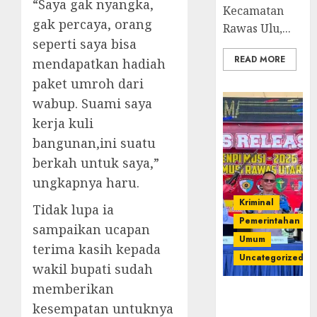
“Saya gak nyangka,
Kecamatan
gak percaya, orang
Rawas Ulu,...
seperti saya bisa
READ MORE
mendapatkan hadiah
paket umroh dari
wabup. Suami saya
kerja kuli
bangunan,ini suatu
berkah untuk saya,”
ungkapnya haru.
Kriminal
Tidak lupa ia
Pemerintahan
sampaikan ucapan
Umum
terima kasih kepada
Uncategorized
wakil bupati sudah
memberikan
Operasi
kesempatan untuknya
Senpi musi