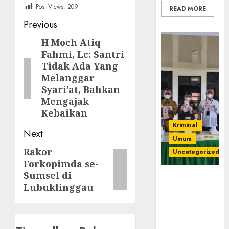
Post Views:
209
READ MORE
Post
Previous
navigation
H Moch Atiq
Previous
Fahmi, Lc: Santri
post:
Tidak Ada Yang
Melanggar
Syari’at, Bahkan
Mengajak
Kebaikan
Kriminal
Next
Umum
Rakor
Next
Uncategorized
Forkopimda se-
post:
Sumsel di
‎Kejari Empat
Lubuklinggau
Lawang
Musnahkan
Barang Bukti
45 Perkara