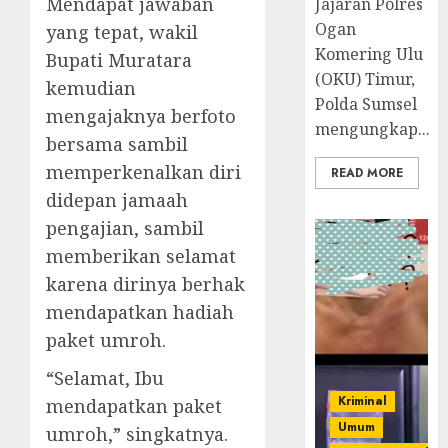
Mendapat jawaban
Jajaran Polres
Ogan
yang tepat, wakil
Komering Ulu
Bupati Muratara
(OKU) Timur,
kemudian
Polda Sumsel
mengajaknya berfoto
mengungkap...
bersama sambil
memperkenalkan diri
READ MORE
didepan jamaah
pengajian, sambil
memberikan selamat
karena dirinya berhak
mendapatkan hadiah
paket umroh.
“Selamat, Ibu
Kriminal
mendapatkan paket
Umum
umroh,” singkatnya.