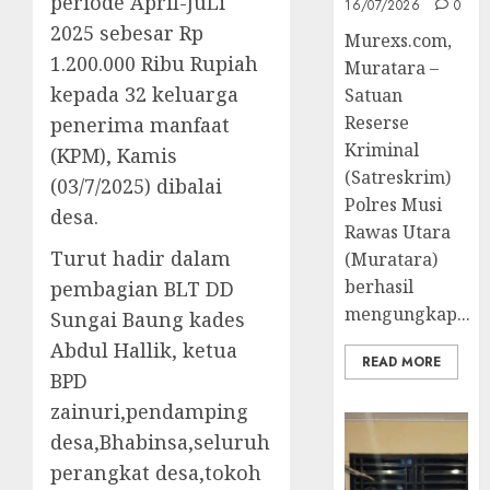
periode April-JuLi
16/07/2026
0
2025 sebesar Rp
Murexs.com,
1.200.000 Ribu Rupiah
Muratara –
kepada 32 keluarga
Satuan
Reserse
penerima manfaat
Kriminal
(KPM), Kamis
(Satreskrim)
(03/7/2025) dibalai
Polres Musi
desa.
Rawas Utara
Turut hadir dalam
(Muratara)
berhasil
pembagian BLT DD
mengungkap...
Sungai Baung kades
Abdul Hallik, ketua
READ MORE
BPD
zainuri,pendamping
desa,Bhabinsa,seluruh
perangkat desa,tokoh