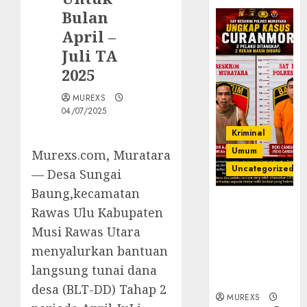
Bulan
April –
Juli TA
2025
MUREXS
04/07/2025
Kriminal
Umum
Murexs.com, Muratara
Uncategorized
— Desa Sungai
Baung,kecamatan
Kasatreskrim
Rawas Ulu Kabupaten
Polres
Musi Rawas Utara
Muratara
ungkap Dua
menyalurkan bantuan
Pelaku
langsung tunai dana
Curanmor
desa (BLT-DD) Tahap 2
MUREXS