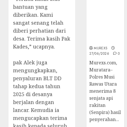
2026,Polres
bantuan yang
Muratara
diberikan. Kami
Berhasil
Ungkap
sangat senang telah
Kejahatan
diberi perhatian dari
Senjata Api
desa. Terima kasih Pak
Ilegal
Kades,” ucapnya.
MUREXS
27/06/2026
0
‎pak Alek juga
Murexs.com,
Muratara–
mengungkapkan,
Polres Musi
penyaluran BLT DD
Rawas Utara
tahap kedua tahun
menerima 8
2025 di desanya
senjata api
berjalan dengan
rakitan
lancar. Kemudia ia
(Senpira) hasil
mengucapkan terima
penyerahan...
kasih kepada seluruh