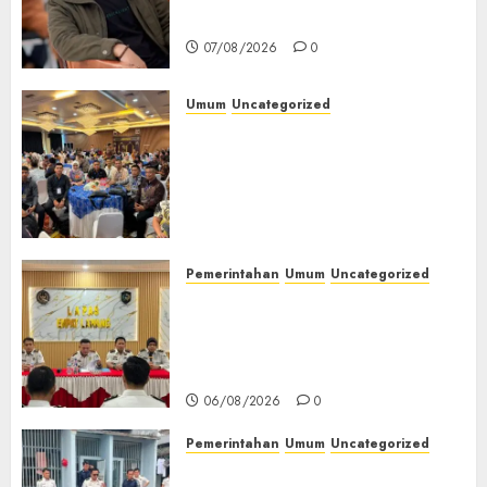
Jendela
07/08/2026
0
Umum
Uncategorized
Tingkatkan Profesionalisme,
Wakapolres Polres Muratara
Ikuti Training of Trainer
(TOT) AI Aman dan
Bertanggung Jawab
07/08/2026
0
Pemerintahan
Umum
Uncategorized
‎Lapas Empat Lawang
Matangkan Persiapan
Peringatan HUT ke-81
Kemerdekaan RI‎
06/08/2026
0
Pemerintahan
Umum
Uncategorized
‎Lapas Empat Lawang Berikan