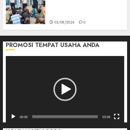
Pengarahan WBP, Tekankan
Keamanan, Kebersihan dan
Kesehatan‎
03/08/2026
0
PROMOSI TEMPAT USAHA ANDA
Pemutar
Video
00:00
03:08