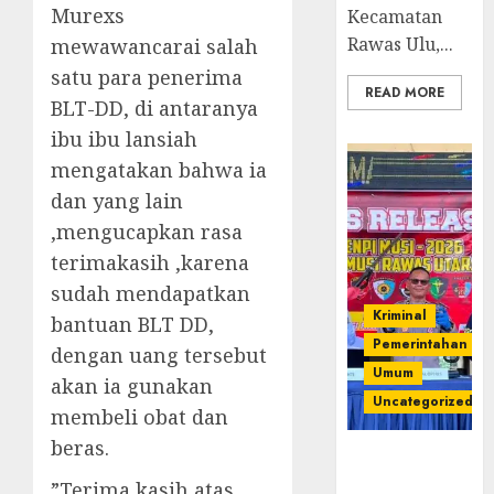
Murexs
Kecamatan
Rawas Ulu,...
mewawancarai salah
satu para penerima
READ MORE
BLT-DD, di antaranya
ibu ibu lansiah
mengatakan bahwa ia
dan yang lain
,mengucapkan rasa
terimakasih ,karena
sudah mendapatkan
Kriminal
bantuan BLT DD,
Pemerintahan
dengan uang tersebut
Umum
akan ia gunakan
Uncategorized
membeli obat dan
beras.
Operasi
Senpi musi
‎”Terima kasih atas