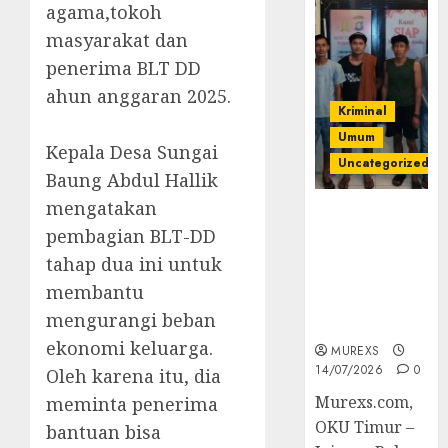
agama,tokoh
masyarakat dan
penerima BLT DD
ahun anggaran 2025.
Kriminal
Umum
‎Kepala Desa Sungai
Uncategorized
Baung Abdul Hallik
mengatakan
Polres OKUT
pembagian BLT-DD
Gagalkan
Pengiriman
tahap dua ini untuk
368 Ton
membantu
Batubara
mengurangi beban
Ilegal
ekonomi keluarga.
MUREXS
14/07/2026
0
Oleh karena itu, dia
Murexs.com,
meminta penerima
OKU Timur –
bantuan bisa