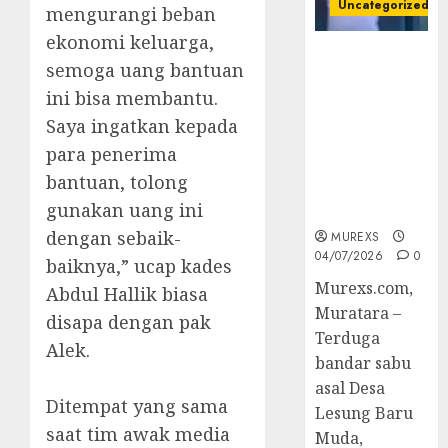
Uncategorized
mengurangi beban
ekonomi keluarga,
Bandar Sabu
semoga uang bantuan
Asal Rawas
ini bisa membantu.
Ulu Musi
Rawas Utara
Saya ingatkan kepada
Di Sergap Set
para penerima
Res Narkoba
bantuan, tolong
Polres
gunakan uang ini
Muratara
dengan sebaik-
MUREXS
04/07/2026
0
baiknya,” ucap kades
Murexs.com,
Abdul Hallik biasa
Muratara –
disapa dengan pak
Terduga
Alek.
bandar sabu
asal Desa
‎Ditempat yang sama
Lesung Baru
saat tim awak media
Muda,