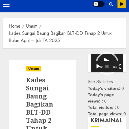
Primary
Menu
Home
Umum
‎Kades Sungai Baung Bagikan BLT-DD Tahap 2 Untuk
Bulan April – Juli TA 2025
Pemutar
Video
00:00
03:08
Umum
‎Kades
Site Statistics
Sungai
Today's visitors:
0
Baung
Today's page
views: :
0
Bagikan
Total visitors :
0
BLT-DD
Total page views:
0
Tahap 2
KRIMAINAL
Untuk