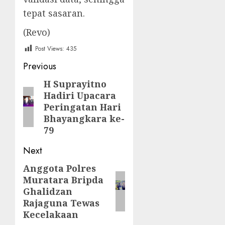
tepat sasaran.
(Revo)
Post Views:
435
Post
Previous
navigation
H Suprayitno
Previous
Hadiri Upacara
post:
Peringatan Hari
Bhayangkara ke-
79
Next
Anggota Polres
Next
Muratara Bripda
post:
Ghalidzan
Rajaguna Tewas
Kecelakaan