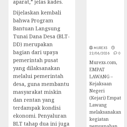
aparat,” jelas kades.
Berkekuatan
Hukum
Dijelaskan kembali
Tetap,
bahwa Program
Tegaskan
Bantuan Langsung
Komitmen
Penegakan
Tunai Dana Desa (BLT-
Hukum‎
DD) merupakan
MUREXS
bagian dari upaya
22/06/2026
0
pemerintah pusat
‎Murexs.com,
yang dilaksanakan
EMPAT
melalui pemerintah
LAWANG –
desa, guna membantu
Kejaksaan
Negeri
masyarakat miskin
(Kejari) Empat
dan rentan yang
Lawang
terdampak kondisi
melaksanakan
ekonomi. Penyaluran
kegiatan
BLT tahap dua ini juga
pemusnahan