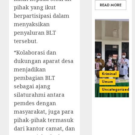
READ MORE
pihak yang ikut
berpartisipasi dalam
menyaksikan
penyaluran BLT
tersebut.
“Kolaborasi dan
dukungan aparat desa
menjadikan
Kriminal
pembagian BLT
Umum
sebagai ajang
Uncategorized
silaturahmi antara
pemdes dengan
‎Kejari Empat
masyarakat, juga para
Lawang
Musnahkan
pihak-pihak termasuk
Barang Bukti
dari kantor camat, dan
45 Perkara