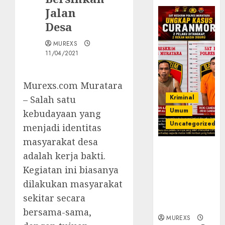
Jalan
Desa
MUREXS
11/04/2021
Murexs.com Muratara
Kriminal
– Salah satu
Umum
kebudayaan yang
Uncategorized
menjadi identitas
masyarakat desa
Kasatreskrim
adalah kerja bakti.
Polres
Kegiatan ini biasanya
Muratara
ungkap Dua
dilakukan masyarakat
Pelaku
sekitar secara
Curanmor
bersama-sama,
MUREXS