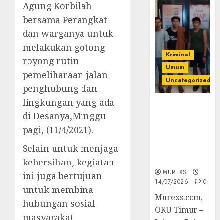
Agung Korbilah
bersama Perangkat
dan warganya untuk
melakukan gotong
Kriminal
royong rutin
Umum
pemeliharaan jalan
Uncategorized
penghubung dan
lingkungan yang ada
Polres OKUT
di Desanya,Minggu
Gagalkan
Pengiriman
pagi, (11/4/2021).
368 Ton
Selain untuk menjaga
Batubara
Ilegal
kebersihan, kegiatan
MUREXS
ini juga bertujuan
14/07/2026
0
untuk membina
Murexs.com,
hubungan sosial
OKU Timur –
masyarakat