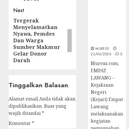
Berkekuatan
Hukum
Next
Tetap,
Tergerak
Next
Tegaskan
Menyelamatkan
post:
Komitmen
Nyawa, Pemdes
Penegakan
Dan Warga
Hukum‎
Sumber Makmur
MUREXS
Gelar Donor
22/06/2026
0
Darah
‎Murexs.com,
EMPAT
LAWANG –
Tinggalkan Balasan
Kejaksaan
Negeri
Alamat email Anda tidak akan
(Kejari) Empat
dipublikasikan.
Ruas yang
Lawang
wajib ditandai
*
melaksanakan
kegiatan
Komentar
*
pemusnahan