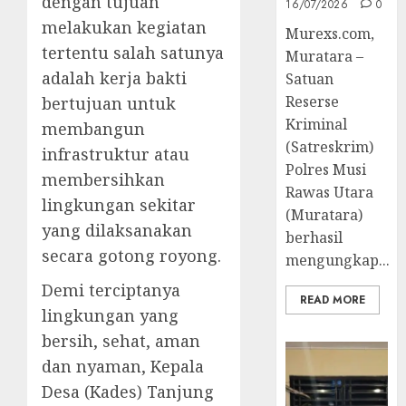
dengan tujuan
16/07/2026
0
melakukan kegiatan
Murexs.com,
tertentu salah satunya
Muratara –
adalah kerja bakti
Satuan
Reserse
bertujuan untuk
Kriminal
membangun
(Satreskrim)
infrastruktur atau
Polres Musi
membersihkan
Rawas Utara
lingkungan sekitar
(Muratara)
yang dilaksanakan
berhasil
secara gotong royong.
mengungkap...
Demi terciptanya
READ MORE
lingkungan yang
bersih, sehat, aman
dan nyaman, Kepala
Desa (Kades) Tanjung