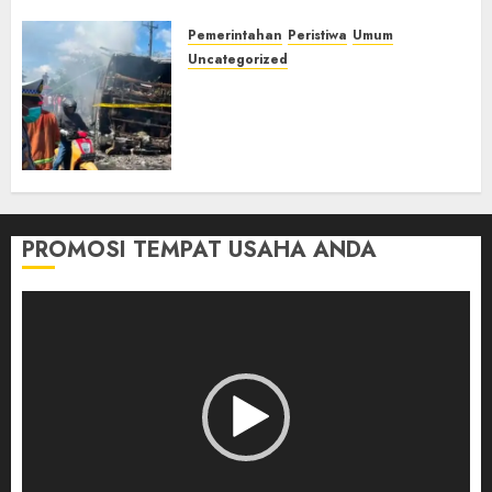
Pemerintahan
Peristiwa
Umum
Uncategorized
Direktur Dan Pemilik Truk
Tangki Ditetapkan Sebagai
Tersangka Atas Kecelakaan
Bus ALS yang Tewaskan 19
Orang
03/08/2026
0
PROMOSI TEMPAT USAHA ANDA
Pemutar
Video