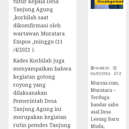
tutur Kepala Desa
Uncategorized
Tanjung Agung
Bandar Sabu
,korbilah saat
Asal Rawas
dikomfirmasi oleh
Ulu Musi
wartawan Muratara
Rawas Utara
Exspos ,minggu (11
Di Sergap Set
Res Narkoba
/4/2021 ).
Polres
Kades Korbilah juga
Muratara
menyampaikan bahwa
MUREXS
04/07/2026
0
kegiatan gotong
Murexs.com,
royong yang
Muratara –
dilaksanakan
Terduga
Pemerintah Desa
bandar sabu
Tanjung Agung ini
asal Desa
merupakan kegiatan
Lesung Baru
rutin pemdes Tanjung
Muda,