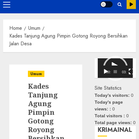
Primary
Menu
Home
Umum
Kades Tanjung Agung Pimpin Gotong Royong Bersihkan
Jalan Desa
Pemutar
Video
00:00
03:08
Umum
Kades
Site Statistics
Tanjung
Today's visitors:
0
Agung
Today's page
views: :
0
Pimpin
Total visitors :
0
Gotong
Total page views:
0
Royong
KRIMAINAL
Bersihkan