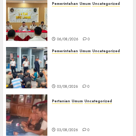
Pemerintahan
Umum
Uncategorized
‎Lapas Empat Lawang
Matangkan Persiapan
Peringatan HUT ke-81
Kemerdekaan RI‎
06/08/2026
0
Pemerintahan
Umum
Uncategorized
‎Lapas Empat Lawang Berikan
Pengarahan WBP, Tekankan
Keamanan, Kebersihan dan
Kesehatan‎
03/08/2026
0
Pertanian
Umum
Uncategorized
Lagi Menyadap Karet Dua
Petani Asal Desa Lesung Batu
Muda Diserang Beruang Liar
03/08/2026
0