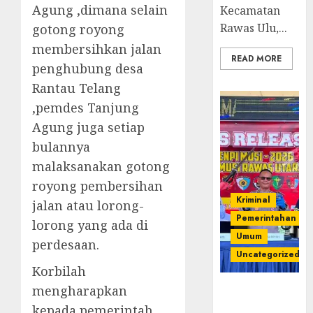
Agung ,dimana selain
Kecamatan
Rawas Ulu,...
gotong royong
membersihkan jalan
READ MORE
penghubung desa
Rantau Telang
,pemdes Tanjung
Agung juga setiap
bulannya
malaksanakan gotong
royong pembersihan
Kriminal
jalan atau lorong-
Pemerintahan
lorong yang ada di
Umum
perdesaan.
Uncategorized
Korbilah
mengharapkan
Operasi
Senpi musi
kepada pemerintah