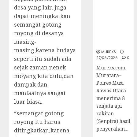
2026,Polres
desa yang lain juga
Muratara
dapat meningkatkan
Berhasil
Ungkap
semangat gotong
Kejahatan
royong di desanya
Senjata Api
masing-
Ilegal
masing,karena budaya
MUREXS
seperti itu sudah ada
27/06/2026
0
sejak zaman nenek
Murexs.com,
Muratara–
moyang kita dulu,dan
Polres Musi
dampak dan
Rawas Utara
manfaatnya sangat
menerima 8
luar biasa.
senjata api
“semangat gotong
rakitan
(Senpira) hasil
royong itu harus
penyerahan...
ditingkatkan,karena