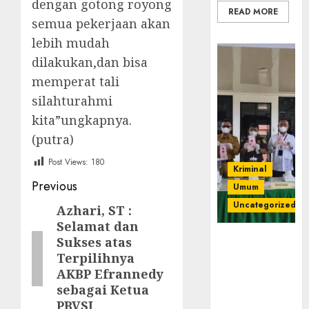
dengan gotong royong
READ MORE
semua pekerjaan akan
lebih mudah
dilakukan,dan bisa
memperat tali
silahturahmi
kita”ungkapnya.
(putra)
Post Views:
180
Kriminal
Post
Previous
Umum
navigation
Uncategorized
Azhari, ST :
Previous
Selamat dan
post:
‎Kejari Empat
Sukses atas
Lawang
Terpilihnya
Musnahkan
AKBP Efrannedy
Barang Bukti
sebagai Ketua
45 Perkara
PBVSI