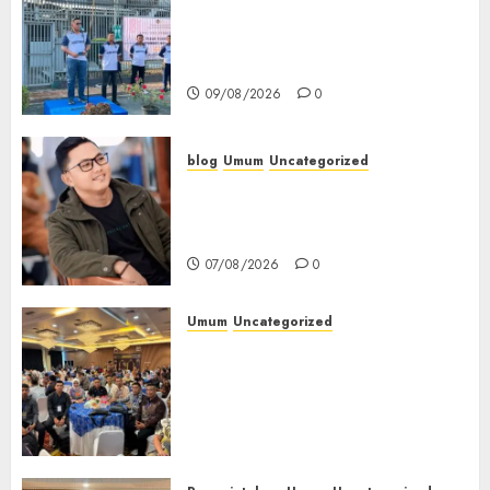
‎Sambut HUT RI ke-81, Lapas
Empat Lawang Gelar Pekan
Olahraga
09/08/2026
0
blog
Umum
Uncategorized
Tampu Bolon: Semula Bersua
Setia, Retak Kaca di Bibir
Jendela
07/08/2026
0
Umum
Uncategorized
Tingkatkan Profesionalisme,
Wakapolres Polres Muratara
Ikuti Training of Trainer
(TOT) AI Aman dan
Bertanggung Jawab
07/08/2026
0