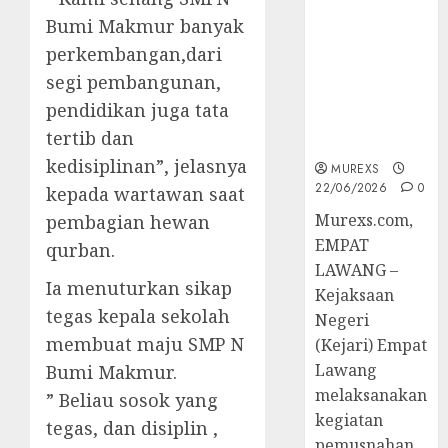
Berkekuatan
Bumi Makmur banyak
Hukum
perkembangan,dari
Tetap,
Tegaskan
segi pembangunan,
Komitmen
pendidikan juga tata
Penegakan
tertib dan
Hukum‎
kedisiplinan”, jelasnya
MUREXS
22/06/2026
0
kepada wartawan saat
‎Murexs.com,
pembagian hewan
EMPAT
qurban.
LAWANG –
Ia menuturkan sikap
Kejaksaan
tegas kepala sekolah
Negeri
membuat maju SMP N
(Kejari) Empat
Lawang
Bumi Makmur.
melaksanakan
” Beliau sosok yang
kegiatan
tegas, dan disiplin ,
pemusnahan