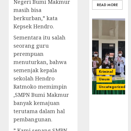
Negeri Bumi Makmur
READ MORE
masih bisa
berkurban,” kata
Kepsek Hendro.
Sementara itu salah
seorang guru
perempuan
menuturkan, bahwa
semenjak kepala
Kriminal
sekolah Hendro
Umum
Ratmoko memimpin
Uncategorized
,SMPN Bumi Makmur
‎Kejari Empat
banyak kemajuan
Lawang
terutama dalam hal
Musnahkan
pembangunan.
Barang Bukti
45 Perkara
” Kami senang SMPN