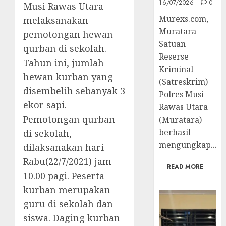
16/07/2026
0
Musi Rawas Utara
Murexs.com,
melaksanakan
Muratara –
pemotongan hewan
Satuan
qurban di sekolah.
Reserse
Tahun ini, jumlah
Kriminal
hewan kurban yang
(Satreskrim)
disembelih sebanyak 3
Polres Musi
ekor sapi.
Rawas Utara
Pemotongan qurban
(Muratara)
berhasil
di sekolah,
mengungkap...
dilaksanakan hari
Rabu(22/7/2021) jam
READ MORE
10.00 pagi. Peserta
kurban merupakan
guru di sekolah dan
siswa. Daging kurban