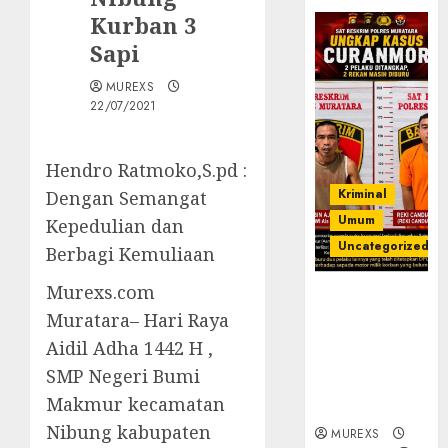
Kurban 3
Sapi
MUREXS
22/07/2021
Hendro Ratmoko,S.pd :
Kriminal
Dengan Semangat
Umum
Kepedulian dan
Uncategorized
Berbagi Kemuliaan
Murexs.com
Kasatreskrim
Muratara– Hari Raya
Polres
Muratara
Aidil Adha 1442 H ,
ungkap Dua
SMP Negeri Bumi
Pelaku
Makmur kecamatan
Curanmor
Nibung kabupaten
MUREXS