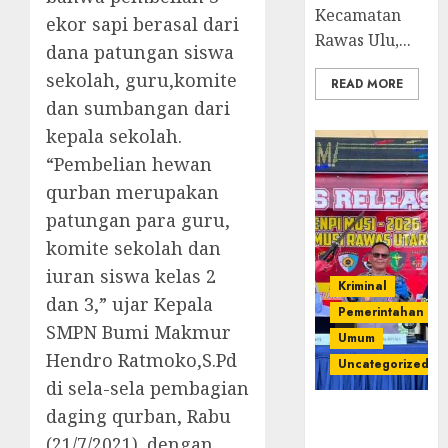
Kecamatan
ekor sapi berasal dari
Rawas Ulu,...
dana patungan siswa
sekolah, guru,komite
READ MORE
dan sumbangan dari
kepala sekolah.
“Pembelian hewan
qurban merupakan
patungan para guru,
komite sekolah dan
iuran siswa kelas 2
Kriminal
dan 3,” ujar Kepala
Pemerintahan
SMPN Bumi Makmur
Umum
Hendro Ratmoko,S.Pd
Uncategorized
di sela-sela pembagian
daging qurban, Rabu
Operasi
Senpi musi
(21/7/2021). dengan