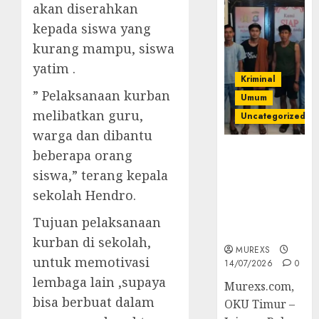
akan diserahkan
kepada siswa yang
kurang mampu, siswa
yatim .
Kriminal
” Pelaksanaan kurban
Umum
melibatkan guru,
Uncategorized
warga dan dibantu
Polres OKUT
beberapa orang
Gagalkan
siswa,” terang kepala
Pengiriman
sekolah Hendro.
368 Ton
Batubara
Tujuan pelaksanaan
Ilegal
kurban di sekolah,
MUREXS
untuk memotivasi
14/07/2026
0
lembaga lain ,supaya
Murexs.com,
bisa berbuat dalam
OKU Timur –