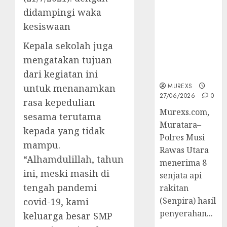
2026,Polres
didampingi waka
Muratara
kesiswaan
Berhasil
Ungkap
Kepala sekolah juga
Kejahatan
mengatakan tujuan
Senjata Api
Ilegal
dari kegiatan ini
MUREXS
untuk menanamkan
27/06/2026
0
rasa kepedulian
Murexs.com,
sesama terutama
Muratara–
kepada yang tidak
Polres Musi
mampu.
Rawas Utara
“Alhamdulillah, tahun
menerima 8
ini, meski masih di
senjata api
tengah pandemi
rakitan
(Senpira) hasil
covid-19, kami
penyerahan...
keluarga besar SMP