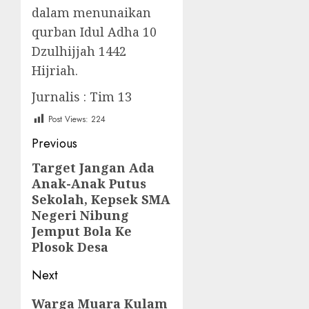
dalam menunaikan
qurban Idul Adha 10
Dzulhijjah 1442
Hijriah.
Jurnalis : Tim 13
Post Views:
224
Post
Previous
navigation
Target Jangan Ada
Previous
Anak-Anak Putus
post:
Sekolah, Kepsek SMA
Negeri Nibung
Jemput Bola Ke
Plosok Desa
Next
Next
Warga Muara Kulam