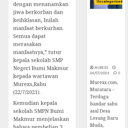
Uncategorized
dengan menanamkan
jiwa berkorban dan
Bandar Sabu
keihklasan, Inilah
Asal Rawas
manfaat berkurban.
Ulu Musi
Rawas Utara
Semua dapat
Di Sergap Set
merasakan
Res Narkoba
manfaatnya,” tutur
Polres
kepala sekolah SMP
Muratara
Negeri Bumi Makmur
MUREXS
04/07/2026
0
kepada wartawan
Murexs.com,
Murexs,Rabu
Muratara –
(22/7/2021).
Terduga
Kemudian kepala
bandar sabu
sekolah SMPN Bumi
asal Desa
Lesung Baru
Makmur menjelaskan
Muda,
bahwa pembelian 3