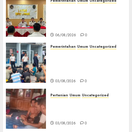
Pemerintahan
Umum
Uncategorized
‎Lapas Empat Lawang
Matangkan Persiapan
Peringatan HUT ke-81
Kemerdekaan RI‎
06/08/2026
0
Pemerintahan
Umum
Uncategorized
‎Lapas Empat Lawang Berikan
Pengarahan WBP, Tekankan
Keamanan, Kebersihan dan
Kesehatan‎
03/08/2026
0
Pertanian
Umum
Uncategorized
Lagi Menyadap Karet Dua
Petani Asal Desa Lesung Batu
Muda Diserang Beruang Liar
03/08/2026
0