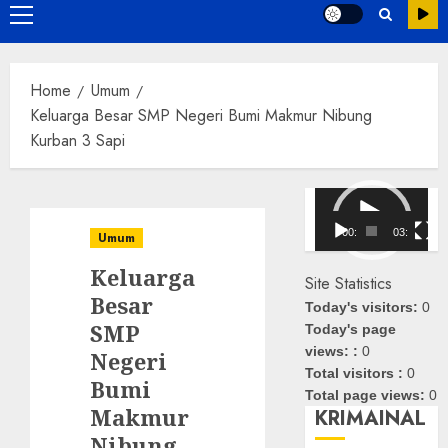
Primary
Menu
Home
Umum
Keluarga Besar SMP Negeri Bumi Makmur Nibung
Kurban 3 Sapi
Pemutar
Video
00:00
03:08
Umum
Keluarga
Site Statistics
Besar
Today's visitors:
0
SMP
Today's page
views: :
0
Negeri
Total visitors :
0
Bumi
Total page views:
0
Makmur
KRIMAINAL
Nibung