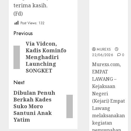
Berkekuatan
terima kasih.
Hukum
(Fd)
Tetap,
Tegaskan
Post Views:
132
Komitmen
Post
Previous
Penegakan
navigation
Hukum‎
Via Vidcon,
Previous
Kadis Kominfo
MUREXS
post:
22/06/2026
0
Menghadiri
Launching
‎Murexs.com,
SONGKET
EMPAT
LAWANG –
Next
Kejaksaan
Dibulan Penuh
Next
Negeri
Berkah Kades
post:
(Kejari) Empat
Suko Moro
Lawang
Santuni Anak
melaksanakan
Yatim
kegiatan
pemusnahan