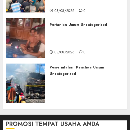
Kesehatan‎
03/08/2026
0
Pertanian
Umum
Uncategorized
Lagi Menyadap Karet Dua
Petani Asal Desa Lesung Batu
Muda Diserang Beruang Liar
03/08/2026
0
Pemerintahan
Peristiwa
Umum
Uncategorized
Direktur Dan Pemilik Truk
Tangki Ditetapkan Sebagai
Tersangka Atas Kecelakaan
Bus ALS yang Tewaskan 19
Orang
03/08/2026
0
PROMOSI TEMPAT USAHA ANDA