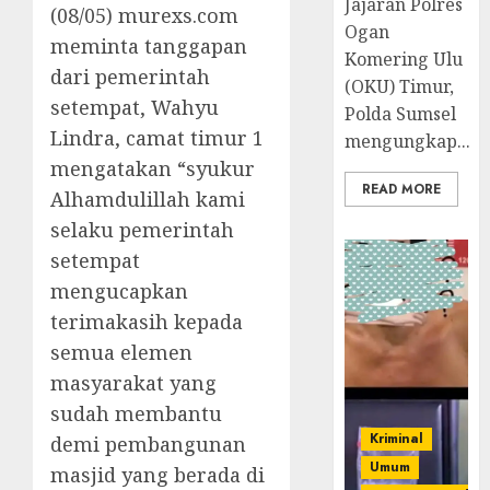
Jajaran Polres
(08/05) murexs.com
Ogan
meminta tanggapan
Komering Ulu
dari pemerintah
(OKU) Timur,
setempat, Wahyu
Polda Sumsel
Lindra, camat timur 1
mengungkap...
mengatakan “syukur
READ MORE
Alhamdulillah kami
selaku pemerintah
setempat
mengucapkan
terimakasih kepada
semua elemen
masyarakat yang
sudah membantu
Kriminal
demi pembangunan
Umum
masjid yang berada di