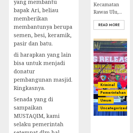
yang membantu
Kecamatan
bapak Ari, beliau
Rawas Ulu,...
memberikan
READ MORE
membantunya berupa
semen, besi, keramik,
pasir dan batu.
di harapkan yang lain
bisa untuk menjadi
donatur
pembangunan masjid.
Kriminal
Ringkasnya.
Pemerintahan
Senada yang di
Umum
sampaikan
Uncategorized
MUSTAQIM, kami
Operasi
selaku pemerintah
Senpi musi
setempat dlm hal