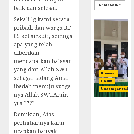
READ MORE
baik dan selesai.
Sekali lg kami secara
pribadi dan warga RT
05 kel.airkuti, semoga
apa yang telah
diberikan
mendapatkan balasan
yang dari Allah SWT
Kriminal
sebagai ladang Amal
Umum
ibadah menuju surga
Uncategorized
nya Allah SWT.Amin
yra ????
‎Kejari Empat
Lawang
Demikian, Atas
Musnahkan
perhatiannya kami
Barang Bukti
ucapkan banyak
45 Perkara