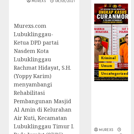
MUREXS
08/05/2021
Murexs.com
Lubuklinggau-
Ketua DPD partai
Nasdem Kota
Kriminal
Lubuklinggau
Umum
Rachmat Hidayat, S.H.
Uncategorized
(Yoppy Karim)
menyambangi
Kasatreskrim
Rehabilitasi
Polres
Pembangunan Masjid
Muratara
ungkap Dua
Al Amin di Kelurahan
Pelaku
Air Kuti, Kecamatan
Curanmor
Lubuklinggau Timur I.
MUREXS