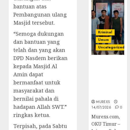
bantuan atas
Pembangunan ulang
Masjid tersebut.
Kriminal
“Semoga dukungan
Umum
dan bantuan yang
Uncategorized
telah dan yang akan
DPD Nasdem berikan
Polres OKUT
kepada Masjid Al
Gagalkan
Amin dapat
Pengiriman
368 Ton
bermanfaat untuk
Batubara
masyarakat dan
Ilegal
bernilai pahala di
MUREXS
hadapan Allah SWT.”
14/07/2026
0
ringkas ketua.
Murexs.com,
OKU Timur –
Terpisah, pada Sabtu