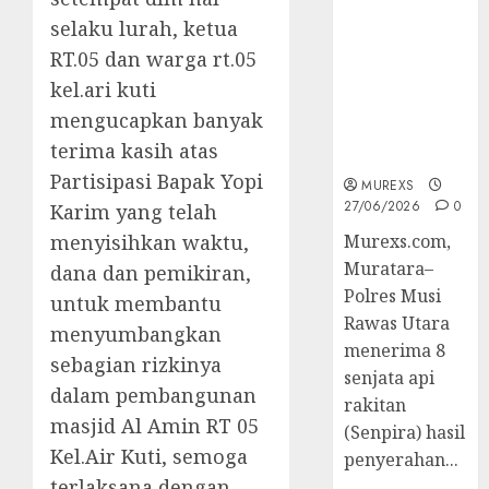
2026,Polres
selaku lurah, ketua
Muratara
RT.05 dan warga rt.05
Berhasil
Ungkap
kel.ari kuti
Kejahatan
mengucapkan banyak
Senjata Api
terima kasih atas
Ilegal
Partisipasi Bapak Yopi
MUREXS
27/06/2026
0
Karim yang telah
menyisihkan waktu,
Murexs.com,
Muratara–
dana dan pemikiran,
Polres Musi
untuk membantu
Rawas Utara
menyumbangkan
menerima 8
sebagian rizkinya
senjata api
dalam pembangunan
rakitan
masjid Al Amin RT 05
(Senpira) hasil
Kel.Air Kuti, semoga
penyerahan...
terlaksana dengan