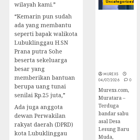
Uncategorized
wilayah kami.”
“Kemarin pun sudah
Bandar Sabu
ada yang membantu
Asal Rawas
Ulu Musi
seperti bapak walikota
Rawas Utara
Lubuklinggau H.SN
Di Sergap Set
Prana putra Sohe
Res Narkoba
Polres
beserta sekeluarga
Muratara
besar yang
MUREXS
memberikan bantuan
04/07/2026
0
berupa uang tunai
Murexs.com,
senilai Rp.25 juta,”
Muratara –
Terduga
Ada juga anggota
bandar sabu
dewan Perwakilan
asal Desa
rakyat daerah (DPRD)
Lesung Baru
kota Lubuklinggau
Muda,