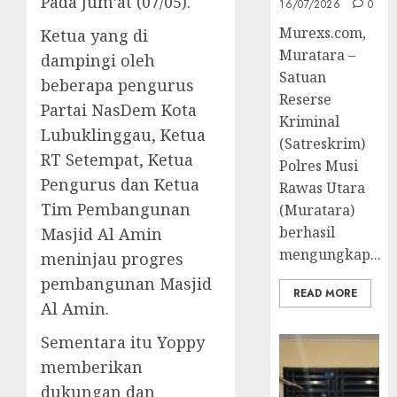
Pada Jum’at (07/05).
16/07/2026
0
Murexs.com,
Ketua yang di
Muratara –
dampingi oleh
Satuan
beberapa pengurus
Reserse
Partai NasDem Kota
Kriminal
Lubuklinggau, Ketua
(Satreskrim)
RT Setempat, Ketua
Polres Musi
Pengurus dan Ketua
Rawas Utara
Tim Pembangunan
(Muratara)
berhasil
Masjid Al Amin
mengungkap...
meninjau progres
pembangunan Masjid
READ MORE
Al Amin.
Sementara itu Yoppy
memberikan
dukungan dan