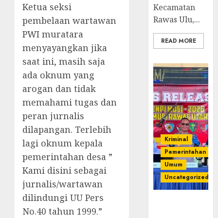
Ketua seksi
Kecamatan
Rawas Ulu,...
pembelaan wartawan
PWI muratara
READ MORE
menyayangkan jika
saat ini, masih saja
ada oknum yang
arogan dan tidak
memahami tugas dan
peran jurnalis
dilapangan. Terlebih
Kriminal
lagi oknum kepala
Pemerintahan
pemerintahan desa ”
Umum
Kami disini sebagai
Uncategorized
jurnalis/wartawan
dilindungi UU Pers
Operasi
No.40 tahun 1999.”
Senpi musi