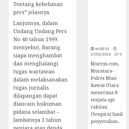
2026,Polres
Tentang kebebasan
Muratara
pers” jelasnya.
Berhasil
Ungkap
Lanjutnya, dalam
Kejahatan
Undang Undang Pers
Senjata Api
No 40 tahun 1999.
Ilegal
menyebut, Barang
MUREXS
siapa menghambat
27/06/2026
0
dan menghalangi
Murexs.com,
Muratara–
tugas wartawan
Polres Musi
dalam melaksanakan
Rawas Utara
tugas jurnalis
menerima 8
dilapangan dapat
senjata api
diancam hukuman
rakitan
pidana selambat –
(Senpira) hasil
lambatnya 2 tahun
penyerahan...
penjara atau denda