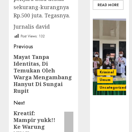
READ MORE
sekurang-kurangnya
Rp.500 juta. Tegasnya.
Jurnalis david
Post Views:
132
Post
Previous
navigation
Mayat Tanpa
Previous
Identitas, Di
post:
Temukan Oleh
Kriminal
Warga Mengambang
Umum
Hanyut Di Sungai
Uncategorized
Rupit
Next
‎Kejari Empat
Lawang
Kreatif:
Next
Musnahkan
Mampir yukk!!
post:
Barang Bukti
Ke Warung
45 Perkara