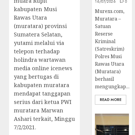
muara Rupit
16/07/2026
0
kabupaten Musi
Murexs.com,
Rawas Utara
Muratara –
(muratara) provinsi
Satuan
Reserse
Sumatera Selatan,
Kriminal
yutami melalui via
(Satreskrim)
telepon terhadap
Polres Musi
holindra wartawan
Rawas Utara
media online icenews
(Muratara)
yang bertugas di
berhasil
kabupaten muratara
mengungkap...
mendapat tanggapan
READ MORE
serius dari ketua PWI
muratara Marwan
Ashari terkait, Minggu
7/2/2021.