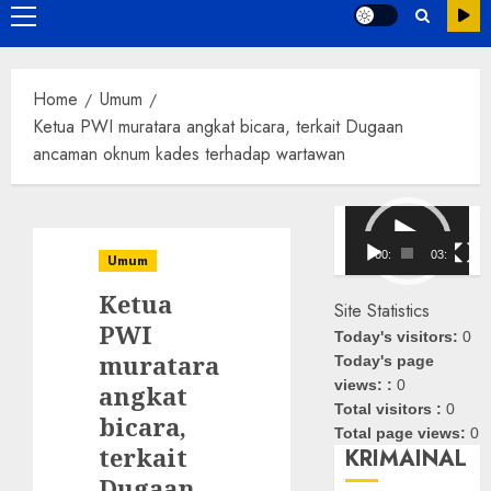
Primary
Menu
Home
Umum
Ketua PWI muratara angkat bicara, terkait Dugaan
ancaman oknum kades terhadap wartawan
Pemutar
Video
00:00
03:08
Umum
Ketua
Site Statistics
PWI
Today's visitors:
0
muratara
Today's page
views: :
0
angkat
Total visitors :
0
bicara,
Total page views:
0
terkait
KRIMAINAL
Dugaan