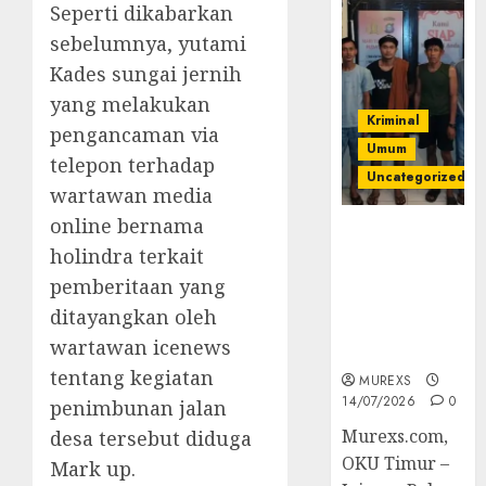
Seperti dikabarkan
sebelumnya, yutami
Kades sungai jernih
yang melakukan
Kriminal
pengancaman via
Umum
telepon terhadap
Uncategorized
wartawan media
online bernama
Polres OKUT
holindra terkait
Gagalkan
Pengiriman
pemberitaan yang
368 Ton
ditayangkan oleh
Batubara
wartawan icenews
Ilegal
tentang kegiatan
MUREXS
14/07/2026
0
penimbunan jalan
Murexs.com,
desa tersebut diduga
OKU Timur –
Mark up.