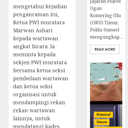
Jajaran Polres
mengetahui kejadian
Ogan
pengancaman itu,
Komering Ulu
Ketua PWI muratara
(OKU) Timur,
Polda Sumsel
Marwan Ashari
mengungkap...
kepada wartawan
angkat bicara. Ia
READ MORE
meminta kepada
sekjen PWI muratara
bersama ketua seksi
pembelaan wartawan
dan ketua seksi
organisasi untuk
mendampingi rekan
rekan wartawan
Kriminal
lainnya, untuk
Umum
mendatangi kades