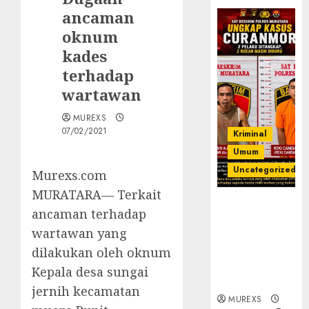
ancaman
oknum
kades
terhadap
wartawan
MUREXS
07/02/2021
Kriminal
Umum
Uncategorized
Murexs.com
MURATARA— Terkait
Kasatreskrim
ancaman terhadap
Polres
wartawan yang
Muratara
ungkap Dua
dilakukan oleh oknum
Pelaku
Kepala desa sungai
Curanmor
jernih kecamatan
MUREXS