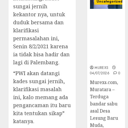
Uncategorized
sungai jernih
kekantor nya, untuk
Bandar Sabu
duduk bersama dan
Asal Rawas
Ulu Musi
klarifikasi
Rawas Utara
permasalahan ini,
Di Sergap Set
Senin 8/2/2021 karena
Res Narkoba
ia tidak bisa hadir dan
Polres
Muratara
lagi di Palembang.
MUREXS
“PWI akan datangi
04/07/2026
0
kades sungai jernih,
Murexs.com,
klarifikasi masalah
Muratara –
Terduga
ini, kalo memang ada
bandar sabu
pengancaman itu baru
asal Desa
kita tentukan sikap”
Lesung Baru
katanya.
Muda,