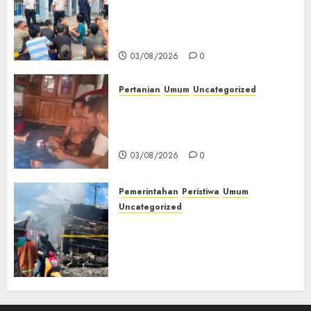
Pengarahan WBP, Tekankan
Keamanan, Kebersihan dan
Kesehatan‎
03/08/2026
0
Pertanian
Umum
Uncategorized
Lagi Menyadap Karet Dua
Petani Asal Desa Lesung Batu
Muda Diserang Beruang Liar
03/08/2026
0
Pemerintahan
Peristiwa
Umum
Uncategorized
Direktur Dan Pemilik Truk
Tangki Ditetapkan Sebagai
Tersangka Atas Kecelakaan
Bus ALS yang Tewaskan 19
Orang
03/08/2026
0