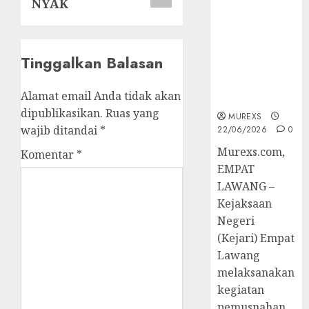
NYAK
Berkekuatan
Hukum
Tetap,
Tegaskan
Tinggalkan Balasan
Komitmen
Penegakan
Alamat email Anda tidak akan
Hukum‎
dipublikasikan.
Ruas yang
MUREXS
wajib ditandai
*
22/06/2026
0
‎Murexs.com,
Komentar
*
EMPAT
LAWANG –
Kejaksaan
Negeri
(Kejari) Empat
Lawang
melaksanakan
kegiatan
pemusnahan