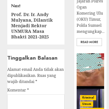
Jajaran Polres
Next
Ogan
Komering Ulu
Prof. Dr. Ir. Andy
Next
(OKU) Timur,
Mulyana, Dilantik
post:
Menjadi Rektor
Polda Sumsel
UNMURA Masa
mengungkap...
Bhakti 2021-2025
READ MORE
Tinggalkan Balasan
Alamat email Anda tidak akan
dipublikasikan.
Ruas yang
wajib ditandai
*
Komentar
*
Kriminal
Umum