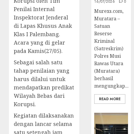
Korupsi oleh Tim
16/07/2026
0
Penilai Internal
Murexs.com,
Inspektorat Jenderal
Muratara –
di Lapas Khusus Anak
Satuan
Reserse
Klas I Palembang.
Kriminal
Acara yang di gelar
(Satreskrim)
pada Kamis(27/05).
Polres Musi
Sebagai salah satu
Rawas Utara
tahap penilaian yang
(Muratara)
berhasil
harus dilalui untuk
mengungkap...
mendapatkan predikat
Wilayah Bebas dari
READ MORE
Korupsi.
Kegiatan dilaksanakan
dengan lancar selama
satu setengah jam