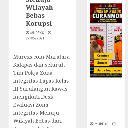
Wilayah
Bebas
Korupsi
MUREXS
27/05/2021
Kriminal
Murexs.com Muratara
Umum
Kalapas dan seluruh
Uncategorized
Tim Pokja Zona
Integritas Lapas Kelas
Kasatreskrim
III Surulangun Rawas
Polres
mengikuti Desk
Muratara
ungkap Dua
Evaluasi Zona
Pelaku
Integritas Menuju
Curanmor
Wilayah Bebas dari
MUREXS