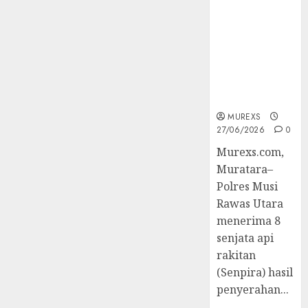
2026,Polres
of
Muratara
Trainer
Berhasil
(TOT)
Ungkap
AI
Kejahatan
Aman
Senjata Api
dan
Ilegal
Bertanggung
MUREXS
Jawab
27/06/2026
0
Murexs.com,
07/08/2026
0
Muratara–
Polres Musi
Rawas Utara
menerima 8
senjata api
rakitan
(Senpira) hasil
penyerahan...