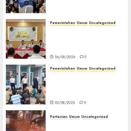
(TOT) AI Aman dan
Bertanggung Jawab
07/08/2026
0
Pemerintahan
Umum
Uncategorized
‎Lapas Empat Lawang
Matangkan Persiapan
Peringatan HUT ke-81
Kemerdekaan RI‎
06/08/2026
0
Pemerintahan
Umum
Uncategorized
‎Lapas Empat Lawang Berikan
Pengarahan WBP, Tekankan
Keamanan, Kebersihan dan
Kesehatan‎
03/08/2026
0
Pertanian
Umum
Uncategorized
Lagi Menyadap Karet Dua
Petani Asal Desa Lesung Batu