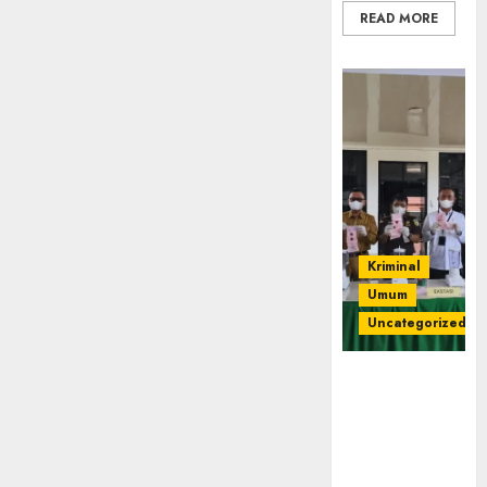
READ MORE
Kriminal
Umum
Uncategorized
‎Kejari Empat
Lawang
Musnahkan
Barang Bukti
45 Perkara