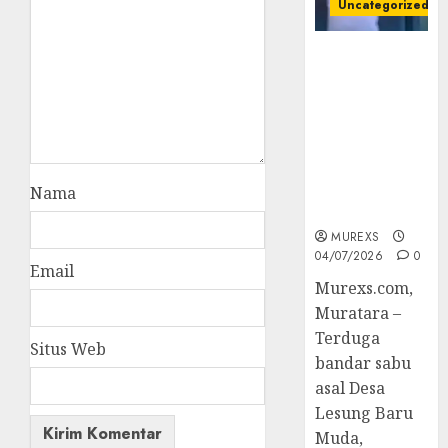
Uncategorized
Bandar Sabu
Asal Rawas
Ulu Musi
Rawas Utara
Di Sergap Set
Res Narkoba
Polres
Nama
Muratara
MUREXS
04/07/2026
0
Email
Murexs.com,
Muratara –
Terduga
Situs Web
bandar sabu
asal Desa
Lesung Baru
Muda,