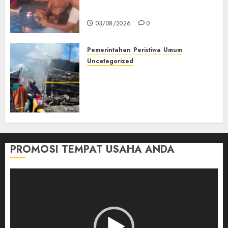
Muda Diserang Beruang Liar
03/08/2026
0
Pemerintahan
Peristiwa
Umum
Uncategorized
Direktur Dan Pemilik Truk
Tangki Ditetapkan Sebagai
Tersangka Atas Kecelakaan
Bus ALS yang Tewaskan 19
Orang
03/08/2026
0
PROMOSI TEMPAT USAHA ANDA
Pemutar
Video