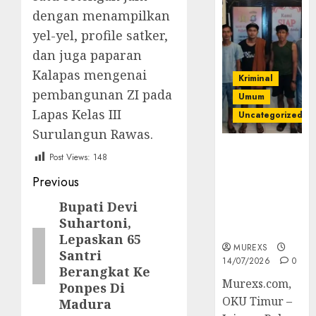
dengan menampilkan
yel-yel, profile satker,
dan juga paparan
Kalapas mengenai
Kriminal
pembangunan ZI pada
Umum
Lapas Kelas III
Uncategorized
Surulangun Rawas.
Polres OKUT
Post Views:
148
Gagalkan
Post
Previous
Pengiriman
368 Ton
navigation
Bupati Devi
Previous
Batubara
Suhartoni,
post:
Ilegal
Lepaskan 65
MUREXS
Santri
14/07/2026
0
Berangkat Ke
Murexs.com,
Ponpes Di
OKU Timur –
Madura