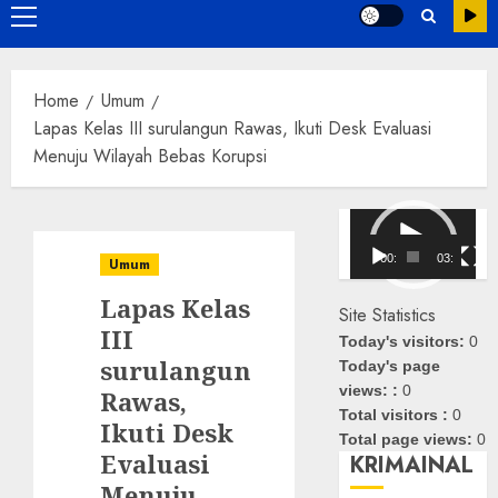
Primary
Menu
Home
Umum
Lapas Kelas III surulangun Rawas, Ikuti Desk Evaluasi
Menuju Wilayah Bebas Korupsi
Pemutar
Video
00:00
03:08
Umum
Lapas Kelas
Site Statistics
III
Today's visitors:
0
surulangun
Today's page
views: :
0
Rawas,
Total visitors :
0
Ikuti Desk
Total page views:
0
Evaluasi
KRIMAINAL
Menuju